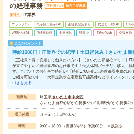
の経理事務
紹介予定派遣
正社員への
IT業界
派遣先
ブランクOK
既卒第二新卒OK
正社員登用あり
友達と一緒OK
OA
WEB登録OK
週5日勤務
土日祝休
残業少
IT通信Web
交費支給
ここがポイント！
時給1680円！IT業界での経理！土日祝休み！さいたま新
【正社員＊長く安定して働きたい方へ】【さいたま新都心エリア】IT
が立てやすい／経理事務のお仕事です！受入体制バッチリ。駅近。幅
す。＊パソナのお仕事で時給UP【時給1700円以上の首都圏事務のお仕
ご紹介可能です／／大手企業や在宅勤務可能案件などライフスタイル
づきを見る
勤務地
埼玉県
さいたま市中央区
さいたま新都心駅から徒歩5分／北与野駅から徒歩4分
曜日頻度
月～金（土日祝休み）
時間
9:00～18:00 （実働8時間）休憩60分 ※残業少