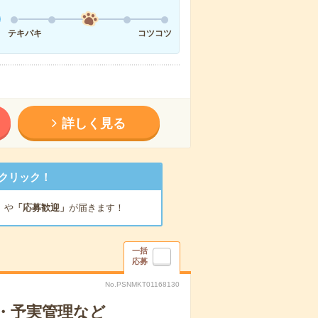
テキパキ
コツコツ
詳しく見る
クリック！
」
や
「応募歓迎」
が届きます！
一括
応募
No.PSNMKT01168130
 ・予実管理など