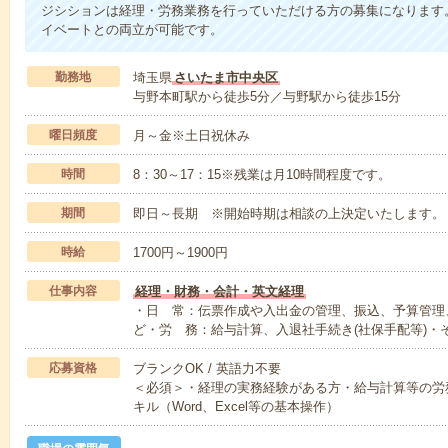
ジシションは経理・労務業務を行っていただける方の募集になります
イベートとの両立が可能です。
勤務地
埼玉県
さいたま市中央区
与野本町駅から徒歩5分／与野駅から徒歩15分
曜日頻度
月～金※土日祝休み
時間
8：30～17：15※残業は月10時間程度です。
期間
即日～長期 ※開始時期は相談の上決定いたします。
時給
1700円～1900円
仕事内容
経理・財務・会計・英文経理
・日 常：伝票作成や入出金の管理、振込、予算管理
ど・労 務：給与計算、入退社手続き(社保手配等)・
応募資格
ブランクOK / 英語力不要
＜必須＞・経理の実務経験がある方・給与計算等の労
キル（Word、Excel等の基本操作）