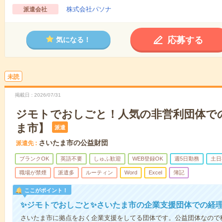
株式会社パソナ
派遣会社
応募する
気になる！
未読
掲載日
2026/07/31
ジモトでおしごと！人気の非営利団体で
ま市】
派遣
さいたま市の公益財団
派遣先
ブランクOK
英語不要
しゅふ歓迎
WEB登録OK
週5日勤務
土日
職場が禁煙
派遣多
ルーティン
Word
Excel
簿記
ここがポイント！
✨ジモトでおしごと✨さいたま市の企業支援団体での経
さいたま市に拠点をおく企業支援をしてる団体です。公益団体なので