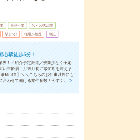
不要
英語不要
40～50代活躍
駅歩5分
職場が禁煙
簿記
都心駅徒歩5分！
業界！／紹介予定派遣／残業少なく予定
広い年齢層！月末月初に繁忙期を迎えま
事69.8％】＼＼こちらのお仕事以外にも
に合わせて働ける案件多数＊今すぐ…
つ