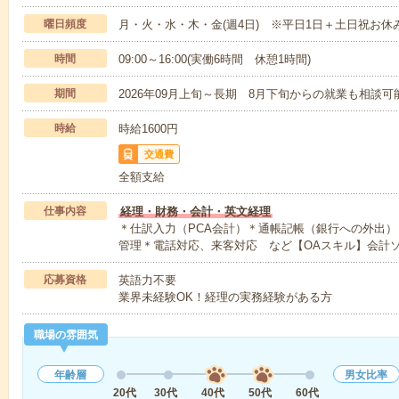
曜日頻度
月・火・水・木・金(週4日) ※平日1日＋土日祝お休
時間
09:00～16:00(実働6時間 休憩1時間)
期間
2026年09月上旬～長期 8月下旬からの就業も相談
時給
時給1600円
交通費
全額支給
仕事内容
経理・財務・会計・英文経理
＊仕訳入力（PCA会計）＊通帳記帳（銀行への外出
管理＊電話対応、来客対応 など【OAスキル】会計
応募資格
英語力不要
業界未経験OK！経理の実務経験がある方
職場の雰囲気
年齢層
男女比率
20代
30代
40代
50代
60代