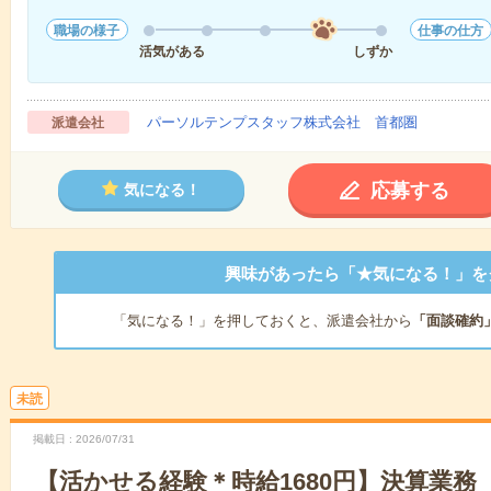
職場の様子
仕事の仕方
活気がある
しずか
パーソルテンプスタッフ株式会社 首都圏
派遣会社
応募する
気になる！
興味があったら「★気になる！」を
「気になる！」を押しておくと、派遣会社から
「面談確約
未読
掲載日
2026/07/31
【活かせる経験＊時給1680円】決算業務