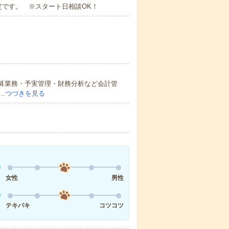
定です。 ※スタート日相談OK！
決算業務・予実管理・財務分析など会計管
…
つづきを見る
女性
男性
テキパキ
コツコツ