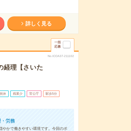
詳しく見る
一括
応募
No.ICOA37-211102
の経理【さいた
祝休
残業少
官公庁
駅歩5分
理・労務
穏やかで働きやすい環境です。今回のポ