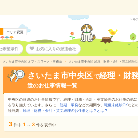
ヘル
エリア変更
た希望条件
お気に入りの派遣会社
さいたま市中央区 オフィスワーク・事務系
さいたま市中央区 経理・財務・会計・英文経理の
さいたま市中央区
経理・財
で
遣のお仕事情報一覧
中央区の派遣のお仕事情報です。経理・財務・会計・英文経理のお仕事の他に
を取り揃えています。さらに、
短期
・
単発
などの期間や、
職種未経験OK
など
種辞典：
経理・財務・会計・英文経理のお仕事とは？とは？
3
1
3
件中
～
件を表示中