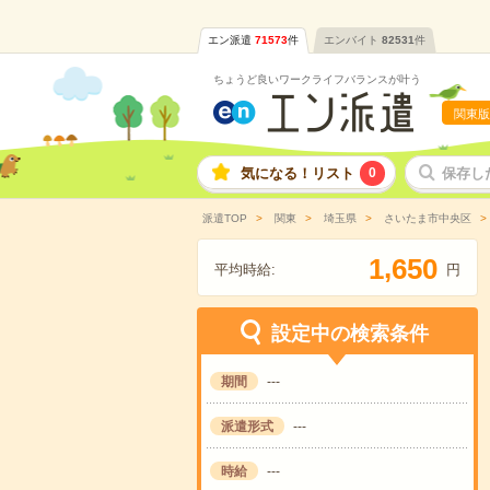
エン派遣
71573
件
エンバイト
82531
件
ちょうど良いワークライフバランスが叶う
関東版
気になる！リスト
0
保存し
派遣TOP
関東
埼玉県
さいたま市中央区
,
1
6
5
0
平均時給:
円
設定中の検索条件
期間
---
派遣形式
---
時給
---