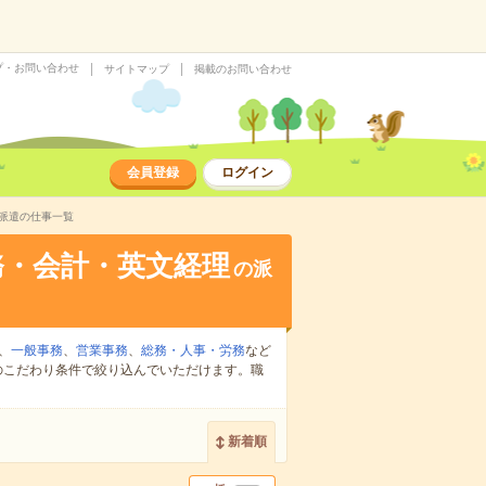
プ・お問い合わせ
サイトマップ
掲載のお問い合わせ
会員登録
ログイン
派遣の仕事一覧
務・会計・英文経理
の派
、
一般事務
、
営業事務
、
総務・人事・労務
など
のこだわり条件で絞り込んでいただけます。職
新着順