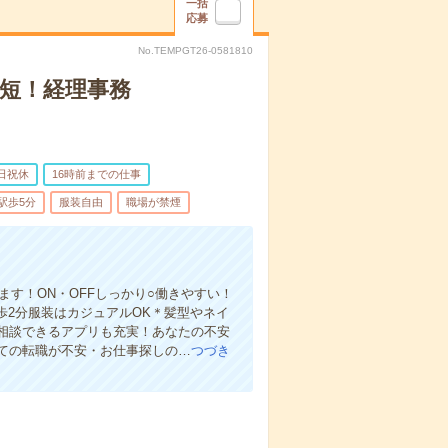
一括
応募
No.TEMPGT26-0581810
時短！経理事務
日祝休
16時前までの仕事
駅歩5分
服装自由
職場が禁煙
ます！ON・OFFしっかり○働きやすい！
歩2分服装はカジュアルOK＊髪型やネイ
相談できるアプリも充実！あなたの不安
ての転職が不安・お仕事探しの…
つづき