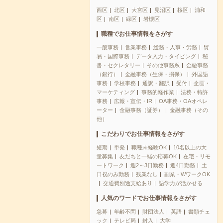
西区
北区
大宮区
見沼区
桜区
浦和
区
南区
緑区
岩槻区
職種でお仕事情報をさがす
一般事務
営業事務
総務・人事・労務
貿
易・国際事務
データ入力・タイピング
秘
書・セクレタリー
その他事務系
金融事務
（銀行）
金融事務（生保・損保）
外国語
事務
学校事務
通訳・翻訳
受付
企画・
マーケティング
事務的軽作業
法務・特許
事務
広報・宣伝・IR
OA事務・OAオペレ
ーター
金融事務（証券）
金融事務（その
他）
こだわりでお仕事情報をさがす
短期
単発
職種未経験OK
10名以上の大
量募集
友だちと一緒の応募OK
在宅・リモ
ートワーク
週2～3日勤務
週4日勤務
土
日祝のみ勤務
残業なし
副業・WワークOK
交通費別途支給あり
語学力が活かせる
人気のワードでお仕事情報をさがす
急募
年齢不問
財団法人
英語
書類チェ
ック
テレビ局
封入
大学