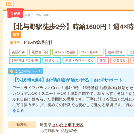
未読
NEW
掲載日
2026/08/08
【北与野駅徒歩2分】時給1600円！週4×
派遣
ビルの管理会社
派遣先
英語不要
履歴書不要
40～50代活躍
WEB登録OK
週4日勤務
土
17時前までの仕事
残業なし
副業・WワークOK
住宅
交費支給
ここがポイント！
【9-16時×週4】経理経験が活かせる！経理サポート
ワークライフバランスGood！週4×9時～16時勤務！経理の経験活かせ
カジュアルOK！スニーカーOK！服装自由です。駅からすぐそば＊徒
ルも自由！落ち着いた雰囲気の職場です。丁寧に話せる面談と気軽に
に寄り添うテンプ。初めての転職でも安心して進める環境です。初め
を見る
勤務地
埼玉県
さいたま市中央区
北与野駅から徒歩2分