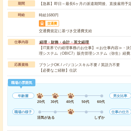
期間
【急募】即日～最長6ヶ月の派遣期間後、直接雇用予
時給
時給1680円
交通費
交通費規定に基づき交通費支給
仕事内容
経理・財務・会計・英文経理
【IT業界での経理事務のお仕事】≪お仕事内容≫・
理システム（OBIC7）販売管理システム（弥生）経費
応募資格
ブランクOK / パソコンスキル不要 / 英語力不要
【必要なご経験】仕訳
職場の雰囲気
年齢層
男女比率
20代
30代
40代
50代
60代
職場の様子
仕事の仕方
活気がある
しずか