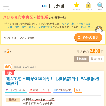
メニュー
気になる!
ログイン
検索
さいたま市中央区
×
技術系
のお仕事一覧
中央区の派遣のお仕事情報です。技術系のお仕事には、
ＣＡＤ（土木・建築・設備）
、
ＣＡＤ（機械・電気・電子）
、
その他技術系
などがあります。さらに、
短期
・
単発
などの期間や、
職種未経験OK
などのこだわり条件で絞り込んでいただけます。
条件の変更
さいたま市中央区 / 技術系
2
2,800
全
件
平均時給:
円
時給順
新着順
未読
掲載日
2026/08/04
NEW
週3在宅＊時給3600円！【機械設計】FA機器機
械設計
土日祝日が休み
在宅・リモート
WEB登録OK
派遣
埼玉県
さいたま市中央区
勤務地
与野本町駅から徒歩5分