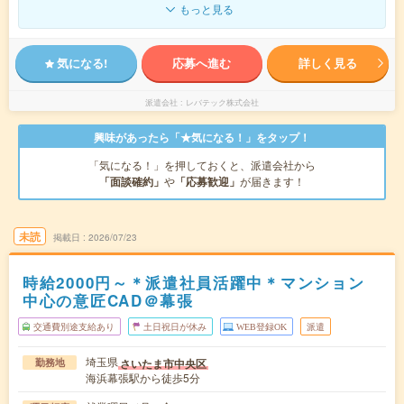
もっと見る
気になる!
応募へ進む
詳しく見る
派遣会社
レバテック株式会社
興味があったら「★気になる！」をタップ！
「気になる！」を押しておくと、派遣会社から
「面談確約」
や
「応募歓迎」
が届きます！
未読
掲載日
2026/07/23
時給2000円～＊派遣社員活躍中＊マンション
中心の意匠CAD＠幕張
交通費別途支給あり
土日祝日が休み
WEB登録OK
派遣
埼玉県
さいたま市中央区
勤務地
海浜幕張駅から徒歩5分