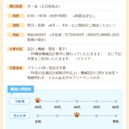
月～金（土日祝休み）
曜日頻度
9:00～18:00（休憩1時間） ※残業ほぼなし
時間
即日～長期 ※8月～、9月～など開始日ご相談ください！
期間
時給3600円 ※月収例：57万6000円（3600円×8時間×20日
時給
勤務の場合）
設計（機械・電気・電子）
仕事内容
・FA機器機械設計案件に携わっていただきます。・主に下記
作業をご担当いただきます。 -クライア…
ブランクOK / 英語力不要
応募資格
・FA系の設備設計経験(2年以上)・機械設計に関する知見＊
職種問わず、スキルある方やフリーランスの方…
職場の雰囲気
年齢層
20代
30代
40代
50代
60代
男女比率
女性
男性