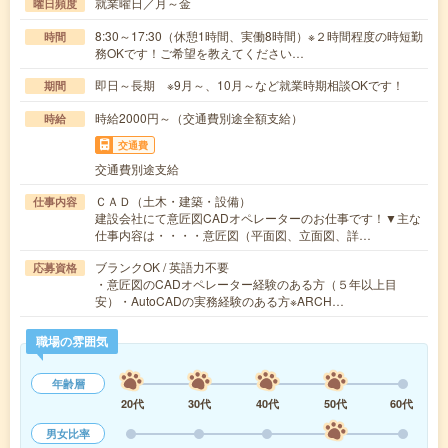
就業曜日／月～金
曜日頻度
8:30～17:30（休憩1時間、実働8時間）※２時間程度の時短勤
時間
務OKです！ご希望を教えてください…
即日～長期 ※9月～、10月～など就業時期相談OKです！
期間
時給2000円～（交通費別途全額支給）
時給
交通費
交通費別途支給
ＣＡＤ（土木・建築・設備）
仕事内容
建設会社にて意匠図CADオペレーターのお仕事です！▼主な
仕事内容は・・・・意匠図（平面図、立面図、詳…
ブランクOK / 英語力不要
応募資格
・意匠図のCADオペレーター経験のある方（５年以上目
安）・AutoCADの実務経験のある方※ARCH…
職場の雰囲気
年齢層
20代
30代
40代
50代
60代
男女比率