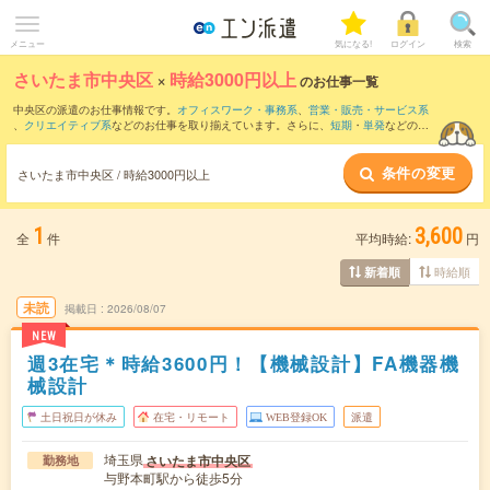
メニュー
気になる!
ログイン
検索
さいたま市中央区
×
時給3000円以上
のお仕事一覧
中央区の派遣のお仕事情報です。
オフィスワーク・事務系
、
営業・販売・サービス系
、
クリエイティブ系
などのお仕事を取り揃えています。さらに、
短期
・
単発
などの期
間や、
職種未経験OK
などのこだわり条件で絞り込んでいただけます。
条件の変更
さいたま市中央区 / 時給3000円以上
1
3,600
全
件
平均時給:
円
時給順
新着順
未読
掲載日
2026/08/07
NEW
週3在宅＊時給3600円！【機械設計】FA機器機
械設計
土日祝日が休み
在宅・リモート
WEB登録OK
派遣
埼玉県
さいたま市中央区
勤務地
与野本町駅から徒歩5分