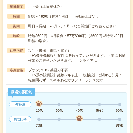
月～金（土日祝休み）
曜日頻度
9:00～18:00（休憩1時間） ※残業ほぼなし
時間
即日～長期 ※8月～、9月～など開始日ご相談ください！
期間
時給3600円 ※月収例：57万6000円（3600円×8時間×20日
時給
勤務の場合）
設計（機械・電気・電子）
仕事内容
・FA機器機械設計案件に携わっていただきます。・主に下記
作業をご担当いただきます。 -クライア…
ブランクOK / 英語力不要
応募資格
・FA系の設備設計経験(2年以上)・機械設計に関する知見＊
職種問わず、スキルある方やフリーランスの方…
職場の雰囲気
年齢層
20代
30代
40代
50代
60代
男女比率
女性
男性