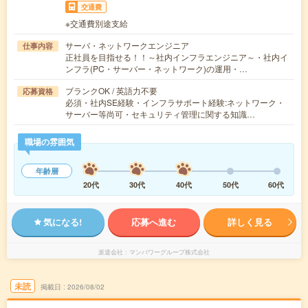
交通費
※交通費別途支給
サーバ・ネットワークエンジニア
仕事内容
正社員を目指せる！！～社内インフラエンジニア～・社内イ
ンフラ(PC・サーバー・ネットワーク)の運用・…
ブランクOK / 英語力不要
応募資格
必須・社内SE経験・インフラサポート経験:ネットワーク・
サーバー等尚可・セキュリティ管理に関する知識…
職場の雰囲気
年齢層
20代
30代
40代
50代
60代
気になる!
応募へ進む
詳しく見る
派遣会社
マンパワーグループ株式会社
未読
掲載日
2026/08/02