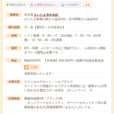
職種未経験OK
交通費別途支給あり
WEB登録OK
派遣
埼玉県
さいたま市中央区
勤務地
さいたま新都心駅から徒歩3分／北与野駅から徒歩4分
月～金【週5日＊土日祝休み】
曜日頻度
シフト勤務・8：50～17：20(日勤)・7：50～16：20(早
時間
番)・12：00～20：30(遅番…
8月～長期 ※スタート日はご相談下さい。（※決定から開始
期間
まで1～2週間は必要です。）
時給2000円 【月収例】300,000円＋残業代別途全額支給
時給
交通費
全額支給いたします！
テクニカルサポート・ヘルプデスク
仕事内容
ネットワーク関連のヘルプデスク具体的には・顧客からの問
い合わせを電話での一次対応 (ネットワーク、サ…
職種未経験OK / ブランクOK
応募資格
・ネットワークセキュリティ、サーバーセキュリティ等の基
礎知識がある方(実務経験問いません)＼少しでも…