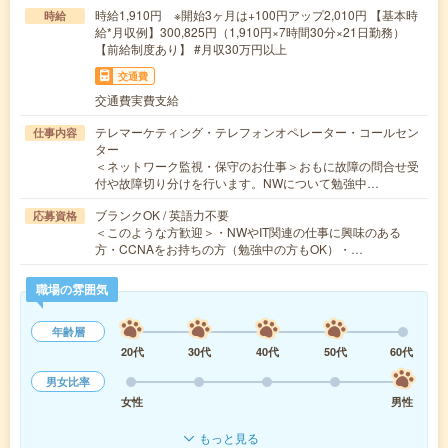
時給1,910円 ※開始3ヶ月は+100円アップ2,010円 【基本時
時給
給*月収例】300,825円（1,910円×7時間30分×21日勤務）
【前給制度あり】 #月収30万円以上
交通費
交通費実費支給
テレマーケティング・テレフォンオペレーター・コールセン
仕事内容
ター
＜ネットワーク監視・保守のお仕事＞おもに故障の問合せ受
付や故障切り分けを行います。NWについて勉強中…
ブランクOK / 英語力不要
応募資格
＜このような方歓迎＞・NWやIT関連の仕事に興味のある
方・CCNAをお持ちの方（勉強中の方もOK）・…
職場の雰囲気
年齢層
20代
30代
40代
50代
60代
男女比率
女性
男性
もっと見る