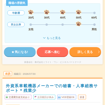
職場の雰囲気
年齢層
20代
30代
40代
50代
60代
男女比率
女性
男性
もっと見る
気になる!
応募へ進む
詳しく見る
派遣会社
株式会社ミライト・ワン・ビジネスパートナーズ
未読
掲載日
2026/07/30
外資系車載機器メーカーでの秘書・人事総務サ
ポート＊残業少
交通費別途支給あり
土日祝日が休み
WEB登録OK
派遣