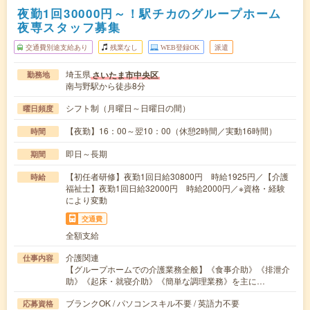
夜勤1回30000円～！駅チカのグループホーム
夜専スタッフ募集
交通費別途支給あり
残業なし
WEB登録OK
派遣
埼玉県
さいたま市中央区
勤務地
南与野駅から徒歩8分
シフト制（月曜日～日曜日の間）
曜日頻度
【夜勤】16：00～翌10：00（休憩2時間／実動16時間）
時間
即日～長期
期間
【初任者研修】夜勤1回日給30800円 時給1925円／【介護
時給
福祉士】夜勤1回日給32000円 時給2000円／※資格・経験
により変動
交通費
全額支給
介護関連
仕事内容
【グループホームでの介護業務全般】《食事介助》《排泄介
助》《起床・就寝介助》《簡単な調理業務》を主に…
ブランクOK / パソコンスキル不要 / 英語力不要
応募資格