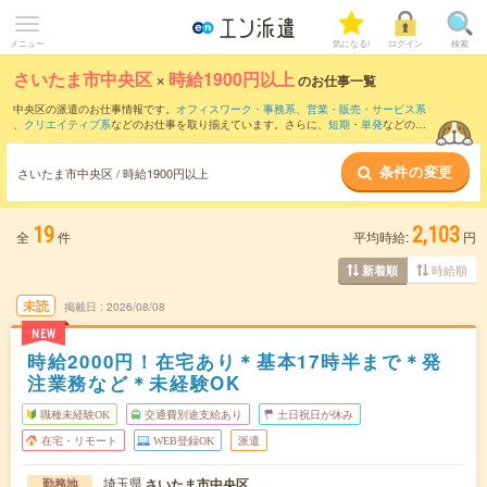
メニュー
気になる!
ログイン
検索
さいたま市中央区
×
時給1900円以上
のお仕事一覧
中央区の派遣のお仕事情報です。
オフィスワーク・事務系
、
営業・販売・サービス系
、
クリエイティブ系
などのお仕事を取り揃えています。さらに、
短期
・
単発
などの期
間や、
職種未経験OK
などのこだわり条件で絞り込んでいただけます。
条件の変更
さいたま市中央区 / 時給1900円以上
19
2,103
全
件
平均時給:
円
時給順
新着順
未読
掲載日
2026/08/08
NEW
時給2000円！在宅あり＊基本17時半まで＊発
注業務など＊未経験OK
職種未経験OK
交通費別途支給あり
土日祝日が休み
在宅・リモート
WEB登録OK
派遣
埼玉県
さいたま市中央区
勤務地