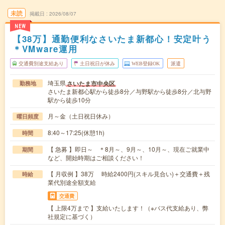
未読
掲載日
2026/08/07
NEW
【38万】通勤便利なさいたま新都心！安定叶う
＊VMware運用
交通費別途支給あり
土日祝日が休み
WEB登録OK
派遣
埼玉県
さいたま市中央区
勤務地
さいたま新都心駅から徒歩8分／与野駅から徒歩8分／北与野
駅から徒歩10分
月～金（土日祝日休み）
曜日頻度
8:40～17:25(休憩1h)
時間
【 急募 】即日～ ＊8月～、9月～、10月～、現在ご就業中
期間
など、開始時期はご相談ください！
【 月収例 】38万 時給2400円(スキル見合い)＋交通費＋残
時給
業代別途全額支給
交通費
【 上限4万まで 】支給いたします！（※バス代支給あり、弊
社規定に基づく）