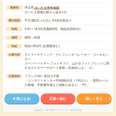
埼玉県
さいたま市中央区
勤務地
さいたま新都心駅から徒歩1分
平日/週5日 ※土日に月4回出勤あり
曜日頻度
9:30～18:30(実働8時間、無給休憩60分)
時間
随時～長期
期間
時給1950円 (交通費含む)
時給
テレマーケティング・テレフォンオペレーター・コールセン
仕事内容
ター
スーパーバイザー フォトギフト、はがきフォトプリントに関
するカスタマーサポート業務＜具体的には＞・2…
ブランクOK / 英語力不要
応募資格
・コンタクトセンターSV経験必須（1年以上）・運用ルール
の整備、手順書作成など経験がある人 ・PC…
気になる!
応募へ進む
詳しく見る
派遣会社
株式会社フルキャスト 神奈川支社