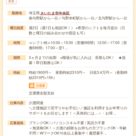
派遣
埼玉県
さいたま市中央区
勤務地
南与野駅から---分／与野本町駅から---分／北与野駅から---分
週2日（週1日も相談OK！） ※希望のシフトを毎月提出（日
曜日頻度
数と曜日の組み合わせや固定も可）
≪シフト例≫10:00～15:00（実働5時間）12:00～17:00（実
時間
働5時間）17:00～翌1…
3ヵ月までの短期 ※職場が気に入れば、長期もOK！ ★急
期間
募！即日勤務もOK！
時給1900円～ 夜勤時給2310円～ 日収3.4万円～（夜勤時
時給
給2310円×15h）
交通費
交通費全額支給
介護関連
仕事内容
＼介護施設で見守りやお手伝い／施設を利用するお年寄りの
サポートをお任せします！＜具体的には…＞・お掃…
ブランクOK / パソコンスキル不要 / 英語力不要
応募資格
＜無資格OK！＞介護の経験をお持ちの方ブランクOK・年齢
不問！WワークOK10名以上募集中！履歴書不…