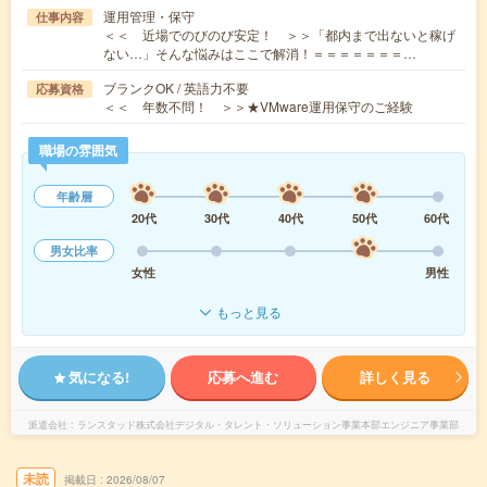
運用管理・保守
仕事内容
＜＜ 近場でのびのび安定！ ＞＞「都内まで出ないと稼げ
ない…」そんな悩みはここで解消！＝＝＝＝＝＝＝…
ブランクOK / 英語力不要
応募資格
＜＜ 年数不問！ ＞＞★VMware運用保守のご経験
職場の雰囲気
年齢層
20代
30代
40代
50代
60代
男女比率
女性
男性
もっと見る
気になる!
応募へ進む
詳しく見る
派遣会社
ランスタッド株式会社デジタル・タレント・ソリューション事業本部エンジニア事業部
未読
掲載日
2026/08/07