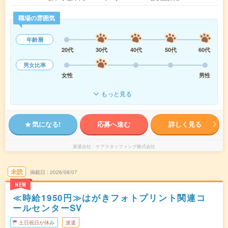
職場の雰囲気
年齢層
20代
30代
40代
50代
60代
男女比率
女性
男性
もっと見る
気になる!
応募へ進む
詳しく見る
派遣会社
ケアスタッフィング株式会社
未読
掲載日
2026/08/07
NEW
≪時給1950円≫はがきフォトプリント関連コ
ールセンターSV
土日祝日が休み
派遣