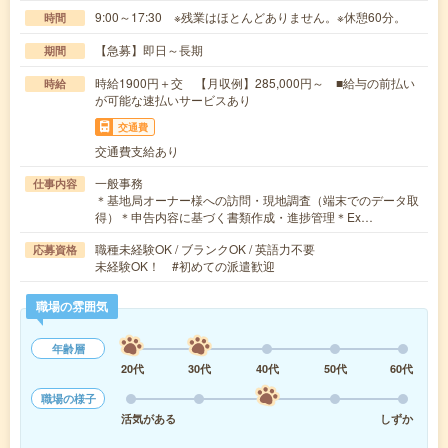
9:00～17:30 ※残業はほとんどありません。※休憩60分。
時間
【急募】即日～長期
期間
時給1900円＋交 【月収例】285,000円～ ■給与の前払い
時給
が可能な速払いサービスあり
交通費
交通費支給あり
一般事務
仕事内容
＊基地局オーナー様への訪問・現地調査（端末でのデータ取
得）＊申告内容に基づく書類作成・進捗管理＊Ex…
職種未経験OK / ブランクOK / 英語力不要
応募資格
未経験OK！ #初めての派遣歓迎
職場の雰囲気
年齢層
20代
30代
40代
50代
60代
職場の様子
活気がある
しずか