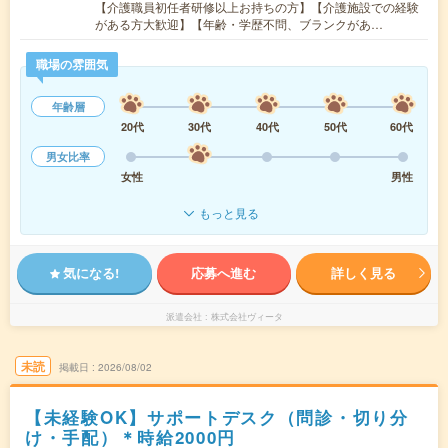
【介護職員初任者研修以上お持ちの方】【介護施設での経験
がある方大歓迎】【年齢・学歴不問、ブランクがあ…
職場の雰囲気
年齢層
20代
30代
40代
50代
60代
男女比率
女性
男性
もっと見る
気になる!
応募へ進む
詳しく見る
派遣会社
株式会社ヴィータ
未読
掲載日
2026/08/02
【未経験OK】サポートデスク（問診・切り分
け・手配）＊時給2000円