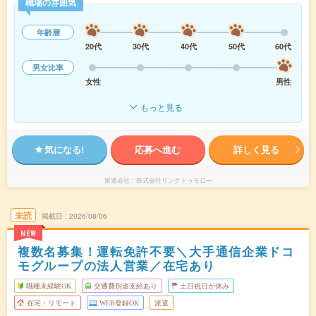
職場の雰囲気
年齢層
20代
30代
40代
50代
60代
男女比率
女性
男性
もっと見る
気になる!
応募へ進む
詳しく見る
派遣会社
株式会社リンクトゥモロー
未読
掲載日
2026/08/06
NEW
複数名募集！運転免許不要＼大手通信企業ドコ
モグループの法人営業／在宅あり
職種未経験OK
交通費別途支給あり
土日祝日が休み
在宅・リモート
WEB登録OK
派遣