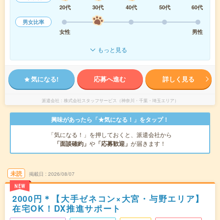
20代
30代
40代
50代
60代
男女比率
女性
男性
もっと見る
気になる!
応募へ進む
詳しく見る
派遣会社
株式会社スタッフサービス（神奈川・千葉・埼玉エリア）
興味があったら「★気になる！」をタップ！
「気になる！」を押しておくと、派遣会社から
「面談確約」
や
「応募歓迎」
が届きます！
未読
掲載日
2026/08/07
NEW
2000円＊【大手ゼネコン×大宮・与野エリア】
在宅OK！DX推進サポート