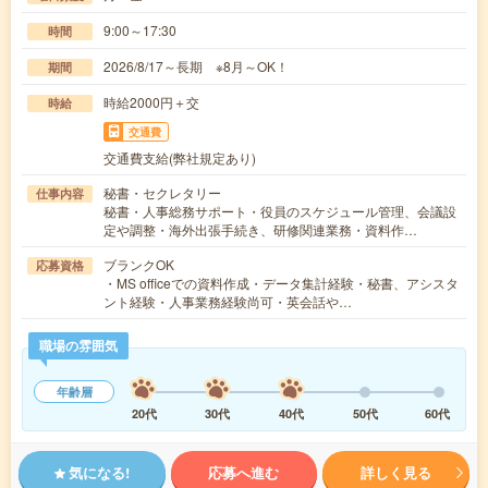
9:00～17:30
時間
2026/8/17～長期 ※8月～OK！
期間
時給2000円＋交
時給
交通費
交通費支給(弊社規定あり)
秘書・セクレタリー
仕事内容
秘書・人事総務サポート・役員のスケジュール管理、会議設
定や調整・海外出張手続き、研修関連業務・資料作…
ブランクOK
応募資格
・MS officeでの資料作成・データ集計経験・秘書、アシスタ
ント経験・人事業務経験尚可・英会話や…
職場の雰囲気
年齢層
20代
30代
40代
50代
60代
気になる!
応募へ進む
詳しく見る