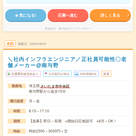
気になる!
応募へ進む
詳しく見る
派遣会社
株式会社リンクトゥモロー
未読
掲載日
2026/08/04
＼社内インフラエンジニア／正社員可能性〇老
舗メーカー@南与野
交通費別途支給あり
土日祝日が休み
WEB登録OK
派遣
埼玉県
さいたま市中央区
勤務地
南与野駅から徒歩10分
月～金
曜日頻度
8:15～17:10
時間
【急募】即日～長期 ※開始日応相談可 ※8月～OK！
期間
時給2300～3000円＋交
時給