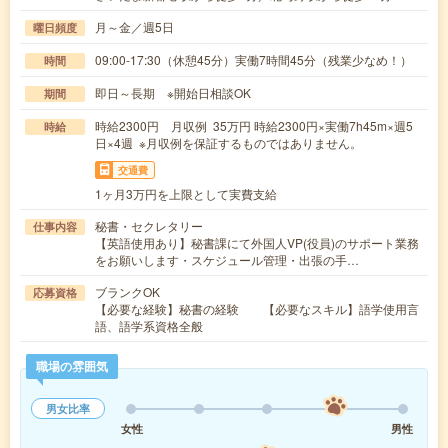
月～金／週5日
曜日頻度
09:00-17:30（休憩45分）実働7時間45分（残業少なめ！）
時間
即日～長期 ※開始日相談OK
期間
時給2300円 月収例 35万円 時給2300円×実働7h45m×週5
時給
日×4週 ※月収例を保証するものではありません。
交通費
1ヶ月3万円を上限として実費支給
秘書・セクレタリー
仕事内容
【英語使用あり】秘書課にて外国人VP(役員)のサポート業務
をお願いします・スケジュール管理・出張の手…
ブランクOK
応募資格
【必要な経験】秘書の経験 【必要なスキル】語学使用言
語、語学系資格全般
職場の雰囲気
男女比率
女性
男性