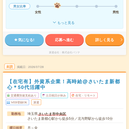
男女比率
女性
男性
もっと見る
気になる!
応募へ進む
詳しく見る
派遣会社
株式会社パソナ
未読
掲載日
2026/07/28
【在宅有】外資系企業！高時給@さいたま新都
心＊50代活躍中
交通費別途支給あり
土日祝日が休み
在宅・リモート
WEB登録OK
派遣
埼玉県
さいたま市中央区
勤務地
さいたま新都心駅から徒歩5分／北与野駅から徒歩10分
月～金
曜日頻度