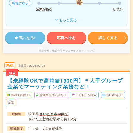
職場の様子
活気がある
しずか
もっと見る
気になる!
応募へ進む
詳しく見る
派遣会社
株式会社リクルートスタッフィング
未読
掲載日
2026/08/05
NEW
【未経験OKで高時給1900円】＊大手グループ
企業でマーケティング業務など！
職種未経験OK
交通費別途支給あり
土日祝日が休み
WEB登録OK
派遣
埼玉県
さいたま市中央区
勤務地
さいたま新都心駅から徒歩2分
月～金 ※土日祝休み
曜日頻度