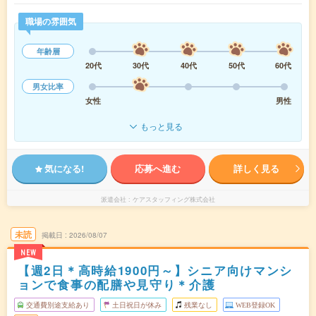
職場の雰囲気
年齢層
20代
30代
40代
50代
60代
男女比率
女性
男性
もっと見る
気になる!
応募へ進む
詳しく見る
派遣会社
ケアスタッフィング株式会社
未読
掲載日
2026/08/07
NEW
【週2日＊高時給1900円～】シニア向けマンシ
ョンで食事の配膳や見守り＊介護
交通費別途支給あり
土日祝日が休み
残業なし
WEB登録OK