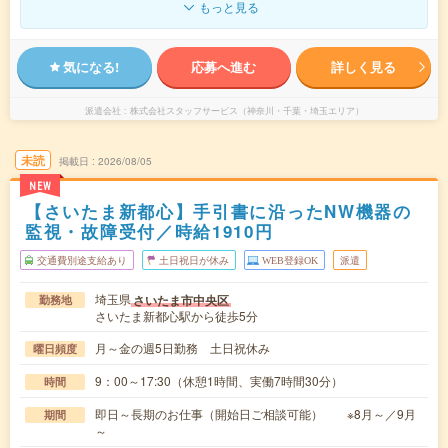
もっと見る
気になる!
応募へ進む
詳しく見る
派遣会社
株式会社スタッフサービス（神奈川・千葉・埼玉エリア）
未読
掲載日
2026/08/05
NEW
【さいたま新都心】手引書に沿ったNW機器の
監視・故障受付／時給1910円
交通費別途支給あり
土日祝日が休み
WEB登録OK
派遣
埼玉県
さいたま市中央区
勤務地
さいたま新都心駅から徒歩5分
月～金の週5日勤務 土日祝休み
曜日頻度
9：00～17:30（休憩1時間、実働7時間30分）
時間
即日～長期のお仕事（開始日ご相談可能） ※8月～／9月
期間
～