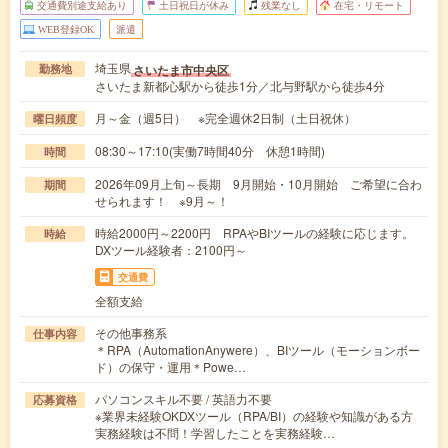
交通費別途支給あり
土日祝日が休み
残業なし
在宅・リモート
WEB登録OK
派遣
埼玉県
さいたま市中央区
勤務地
さいたま新都心駅から徒歩1分／北与野駅から徒歩4分
月～金（週5日） ※完全週休2日制（土日祝休）
曜日頻度
08:30～17:10(実働7時間40分 休憩1時間)
時間
2026年09月上旬～長期 9月開始・10月開始 ご希望に合わ
期間
せられます！ ※9月～！
時給2000円～2200円 RPAやBIツールの経験に応じます。
時給
DXツール経験者：2100円～
交通費
全額支給
その他事務系
仕事内容
＊RPA（AutomationAnywere）、BIツール（モーションボー
ド）の保守・運用＊Powe…
パソコンスキル不要 / 英語力不要
応募資格
※業界未経験OKDXツール（RPA/BI）の経験や知識がある方
実務経験は不問！学習したことを実務経験…