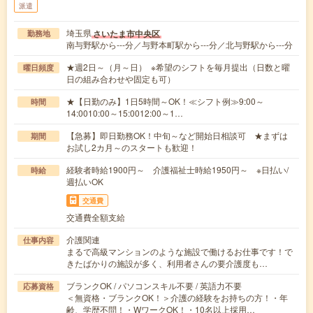
派遣
埼玉県
さいたま市中央区
勤務地
南与野駅から---分／与野本町駅から---分／北与野駅から---分
★週2日～（月～日） ※希望のシフトを毎月提出（日数と曜
曜日頻度
日の組み合わせや固定も可）
★【日勤のみ】1日5時間～OK！≪シフト例≫9:00～
時間
14:0010:00～15:0012:00～1…
【急募】即日勤務OK！中旬～など開始日相談可 ★まずは
期間
お試し2カ月～のスタートも歓迎！
経験者時給1900円～ 介護福祉士時給1950円～ ※日払い/
時給
週払いOK
交通費
交通費全額支給
介護関連
仕事内容
まるで高級マンションのような施設で働けるお仕事です！で
きたばかりの施設が多く、利用者さんの要介護度も…
ブランクOK / パソコンスキル不要 / 英語力不要
応募資格
＜無資格・ブランクOK！＞介護の経験をお持ちの方！・年
齢、学歴不問！・WワークOK！・10名以上採用…