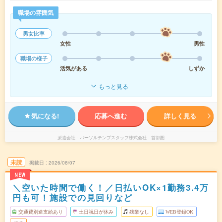
職場の雰囲気
男女比率
女性
男性
職場の様子
活気がある
しずか
もっと見る
気になる!
応募へ進む
詳しく見る
派遣会社
パーソルテンプスタッフ株式会社 首都圏
未読
掲載日
2026/08/07
NEW
＼空いた時間で働く！／日払いOK×1勤務3.4万
円も可！施設での見回りなど
交通費別途支給あり
土日祝日が休み
残業なし
WEB登録OK