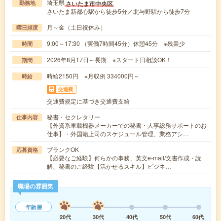
埼玉県
さいたま市中央区
勤務地
さいたま新都心駅から徒歩5分／北与野駅から徒歩7分
月～金（土日祝休み）
曜日頻度
9:00～17:30 （実働7時間45分）休憩45分 ※残業少
時間
2026年8月17日～長期 ※スタート日相談OK！
期間
時給2150円 ※月収例 334000円～
時給
交通費
交通費規定に基づき交通費支給
秘書・セクレタリー
仕事内容
【外資系車載機器メーカーでの秘書・人事総務サポートのお
仕事】・外国籍上司のスケジュール管理、業務アシ…
ブランクOK
応募資格
【必要なご経験】何らかの事務、英文e-mail/文書作成・読
解、秘書のご経験【活かせるスキル】ビジネ…
職場の雰囲気
年齢層
20代
30代
40代
50代
60代