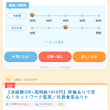
職場の雰囲気
年齢層
20代
30代
40代
50代
60代
男女比率
女性
男性
もっと見る
気になる!
応募へ進む
詳しく見る
派遣会社
レバテック株式会社
未読
掲載日
2026/08/06
NEW
【未経験OK×高時給1910円】研修ありで安
心！ネットワーク監視／社員食堂あり✨
交通費別途支給あり
WEB登録OK
派遣