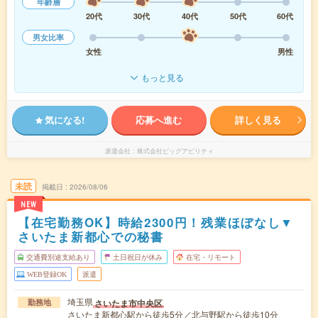
年齢層
20代
30代
40代
50代
60代
男女比率
女性
男性
もっと見る
気になる!
応募へ進む
詳しく見る
派遣会社
株式会社ビッグアビリティ
未読
掲載日
2026/08/06
NEW
【在宅勤務OK】時給2300円！残業ほぼなし▼
さいたま新都心での秘書
交通費別途支給あり
土日祝日が休み
在宅・リモート
WEB登録OK
派遣
埼玉県
さいたま市中央区
勤務地
さいたま新都心駅から徒歩5分／北与野駅から徒歩10分