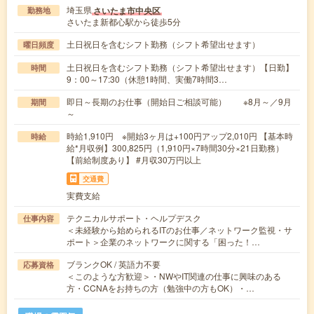
埼玉県
さいたま市中央区
勤務地
さいたま新都心駅から徒歩5分
土日祝日を含むシフト勤務（シフト希望出せます）
曜日頻度
土日祝日を含むシフト勤務（シフト希望出せます）【日勤】
時間
9：00～17:30（休憩1時間、実働7時間3…
即日～長期のお仕事（開始日ご相談可能） ※8月～／9月
期間
～
時給1,910円 ※開始3ヶ月は+100円アップ2,010円 【基本時
時給
給*月収例】300,825円（1,910円×7時間30分×21日勤務）
【前給制度あり】 #月収30万円以上
交通費
実費支給
テクニカルサポート・ヘルプデスク
仕事内容
＜未経験から始められるITのお仕事／ネットワーク監視・サ
ポート＞企業のネットワークに関する「困った！…
ブランクOK / 英語力不要
応募資格
＜このような方歓迎＞・NWやIT関連の仕事に興味のある
方・CCNAをお持ちの方（勉強中の方もOK）・…