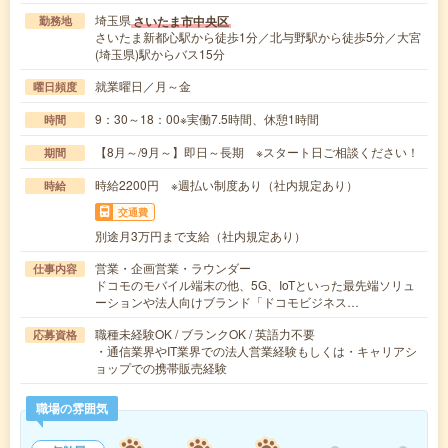
埼玉県
さいたま市中央区
勤務地
さいたま新都心駅から徒歩1分／北与野駅から徒歩5分／大宮
(埼玉県)駅からバス15分
就業曜日／月～金
曜日頻度
9：30～18：00※実働7.5時間、休憩1時間
時間
【8月～/9月～】即日～長期 ※スタート日ご相談ください！
期間
時給2200円 ※週払い制度あり（社内規定あり）
時給
交通費
別途月3万円まで支給（社内規定あり）
営業・企画営業・ラウンダー
仕事内容
ドコモのモバイル端末の他、5G、IoTといった最先端ソリュ
ーションや法人向けブランド「ドコモビジネス…
職種未経験OK / ブランクOK / 英語力不要
応募資格
・通信業界やIT業界での法人営業経験もしくは・キャリアシ
ョップでの携帯販売経験
職場の雰囲気