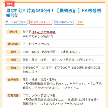
NEW
週3在宅＊時給3600円！【機械設計】FA機器機
械設計
土日祝日が休み
在宅・リモート
WEB登録OK
派遣
埼玉県
さいたま市中央区
勤務地
与野本町駅から徒歩5分
月～金（土日祝休み）
曜日頻度
9:00～18:00（休憩1時間） ※残業ほぼなし
時間
即日～長期 ※8月～、9月～など開始日ご相談ください！
期間
時給3600円 ※月収例：57万6000円（3600円×8時間×20日
時給
勤務の場合）
設計（機械・電気・電子）
仕事内容
・FA機器機械設計案件に携わっていただきます。・主に下記
作業をご担当いただきます。 -クライア…
ブランクOK / 英語力不要
応募資格
・FA系の設備設計経験(2年以上)・機械設計に関する知見＊
職種問わず、スキルある方やフリーランスの方…