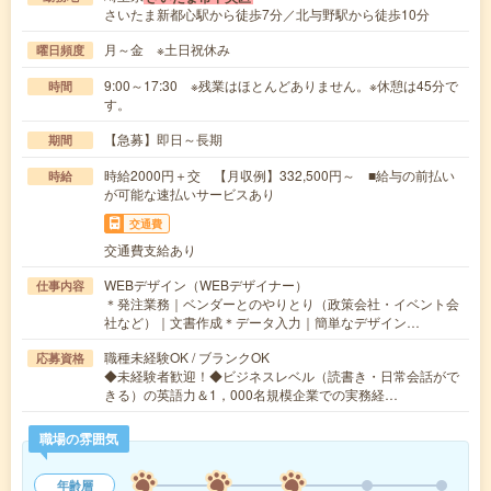
さいたま新都心駅から徒歩7分／北与野駅から徒歩10分
月～金 ※土日祝休み
曜日頻度
9:00～17:30 ※残業はほとんどありません。※休憩は45分で
時間
す。
【急募】即日～長期
期間
時給2000円＋交 【月収例】332,500円～ ■給与の前払い
時給
が可能な速払いサービスあり
交通費
交通費支給あり
WEBデザイン（WEBデザイナー）
仕事内容
＊発注業務｜ベンダーとのやりとり（政策会社・イベント会
社など）｜文書作成＊データ入力｜簡単なデザイン…
職種未経験OK / ブランクOK
応募資格
◆未経験者歓迎！◆ビジネスレベル（読書き・日常会話がで
きる）の英語力＆1，000名規模企業での実務経…
職場の雰囲気
年齢層