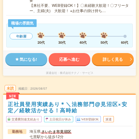
【来社不要、WEB登録OK！】〇未経験大歓迎！〇フリータ
ー、主婦(夫) 大歓迎！ ※お仕事の掛け持ち…
職場の雰囲気
年齢層
20代
30代
40代
50代
60代
気になる!
応募へ進む
詳しく見る
派遣会社
株式会社テクノ・サービス
未読
掲載日
2026/08/07
NEW
正社員登用実績あり＊＼法務部門@見沼区×安
定／経験活かせる！高時給
交通費別途支給あり
土日祝日が休み
WEB登録OK
派遣
埼玉県
さいたま市見沼区
勤務地
七里駅から徒歩12分