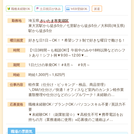
職種未経験OK
土日祝日が休み
WEB登録OK
派遣
埼玉県
さいたま市見沼区
勤務地
東大宮駅から徒歩5分／七里駅から徒歩5分／大和田(埼玉県)
駅から徒歩5分
好きな日1日～OK！＊希望シフト制で好きな曜日で働ける！
曜日頻度
【1日3時間～も相談OK!】午前中のみや18時以降などのシフ
時間
トあり！シフト例▼9:00～12:00▼…
1日だけの単発OK！＃8月～ ＃9月～
期間
時給1,300円～1,625円
時給
軽作業（仕分け・ピッキング・検品、商品管理）
仕事内容
＼DMの仕分け／快適！オフィスなど室内のカンタン軽作業
書類整理や仕分けなどのシンプルワーク！未経験の…
職種未経験OK / ブランクOK / パソコンスキル不要 / 英語力不
応募資格
要
▼未経験OK！（副業歓迎☆）▼高校生不可▼携帯電話をお
持ちの方（業務連絡に使用）※応募後のご連絡はメ…
職場の雰囲気