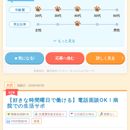
年齢層
20代
30代
40代
50代
60代
男女比率
女性
男性
もっと見る
気になる!
応募へ進む
詳しく見る
派遣会社
株式会社バイトレ（キャムコムグループ）
未読
掲載日
2026/08/08
NEW
【好きな時間曜日で働ける】電話面談OK！病
院での生活サポ
職種未経験OK
交通費別途支給あり
土日祝日が休み
残業なし
WEB登録OK
派遣