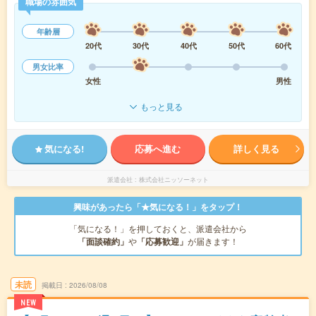
職場の雰囲気
年齢層
20代
30代
40代
50代
60代
男女比率
女性
男性
もっと見る
気になる!
応募へ進む
詳しく見る
派遣会社
株式会社ニッソーネット
興味があったら「★気になる！」をタップ！
「気になる！」を押しておくと、派遣会社から
「面談確約」
や
「応募歓迎」
が届きます！
未読
掲載日
2026/08/08
NEW