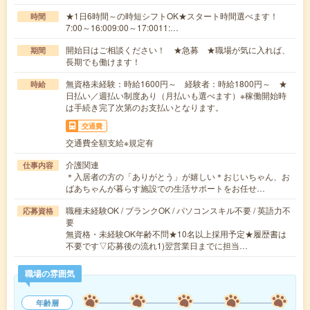
★1日6時間～の時短シフトOK★スタート時間選べます！
時間
7:00～16:009:00～17:0011:…
開始日はご相談ください！ ★急募 ★職場が気に入れば、
期間
長期でも働けます！
無資格未経験：時給1600円～ 経験者：時給1800円～ ★
時給
日払い／週払い制度あり（月払いも選べます）※稼働開始時
は手続き完了次第のお支払いとなります。
交通費
交通費全額支給※規定有
介護関連
仕事内容
＊入居者の方の「ありがとう」が嬉しい＊おじいちゃん、お
ばあちゃんが暮らす施設での生活サポートをお任せ…
職種未経験OK / ブランクOK / パソコンスキル不要 / 英語力不
応募資格
要
無資格・未経験OK年齢不問★10名以上採用予定★履歴書は
不要です▽応募後の流れ1)翌営業日までに担当…
職場の雰囲気
年齢層