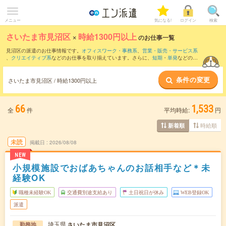
メニュー
気になる!
ログイン
検索
さいたま市見沼区
×
時給1300円以上
のお仕事一覧
見沼区の派遣のお仕事情報です。
オフィスワーク・事務系
、
営業・販売・サービス系
、
クリエイティブ系
などのお仕事を取り揃えています。さらに、
短期
・
単発
などの期
間や、
職種未経験OK
などのこだわり条件で絞り込んでいただけます。
条件の変更
さいたま市見沼区 / 時給1300円以上
66
1,533
全
件
平均時給:
円
時給順
新着順
未読
掲載日
2026/08/08
NEW
小規模施設でおばあちゃんのお話相手など＊未
経験OK
職種未経験OK
交通費別途支給あり
土日祝日が休み
WEB登録OK
派遣
埼玉県
さいたま市見沼区
勤務地