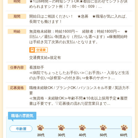
★1日6時間～の時短シフトOK★都合に合わせてシフトが決
時間
められますシフト例：7：00～16：009：…
開始日はご相談ください！ ★急募 ★職場が気に入れば、
期間
長期でも働けます！
無資格未経験：時給1600円～ 経験者：時給1800円～ ★
時給
日払い／週払い制度あり（月払いも選べます）※稼働開始時
は手続き完了次第のお支払いとなります。
交通費
交通費支給※規定有
看護助手
仕事内容
≪病院でちょっとしたお手伝い≫〇お手洗い・入浴など生活
のお手伝い○診察室への付き添い○食事のサポート…
職種未経験OK / ブランクOK / パソコンスキル不要 / 英語力不
応募資格
要
≪無資格・未経験OK≫年齢不問★10名以上採用予定★履歴
書は不要です。▽応募後の流れ1)翌営業日まで…
職場の雰囲気
年齢層
20代
30代
40代
50代
60代