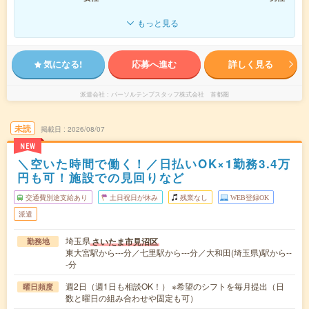
もっと見る
気になる!
応募へ進む
詳しく見る
派遣会社
パーソルテンプスタッフ株式会社 首都圏
未読
掲載日
2026/08/07
NEW
＼空いた時間で働く！／日払いOK×1勤務3.4万
円も可！施設での見回りなど
交通費別途支給あり
土日祝日が休み
残業なし
WEB登録OK
派遣
埼玉県
さいたま市見沼区
勤務地
東大宮駅から---分／七里駅から---分／大和田(埼玉県)駅から--
-分
週2日（週1日も相談OK！） ※希望のシフトを毎月提出（日
曜日頻度
数と曜日の組み合わせや固定も可）