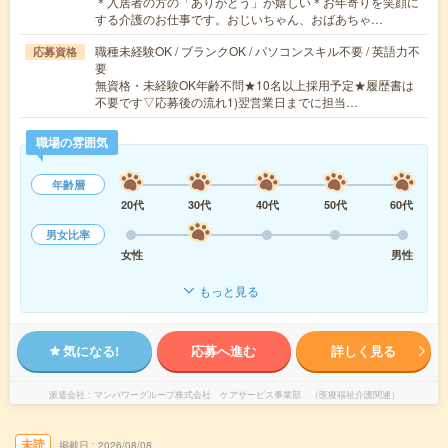
＊入居者の方の「ありがとう」が嬉しい＊お年寄りを笑顔に
する介護のお仕事です。おじいちゃん、おばあちゃ…
職種未経験OK / ブランクOK / パソコンスキル不要 / 英語力不
応募資格
要
無資格・未経験OK年齢不問★10名以上採用予定★履歴書は
不要です▽応募後の流れ1)翌営業日までに担当…
職場の雰囲気
年齢層
20代
30代
40代
50代
60代
男女比率
女性
男性
もっと見る
気になる!
応募へ進む
詳しく見る
派遣会社
マンパワーグループ株式会社 ケアサービス事業部 （医療福祉介護関連）
未読
掲載日
2026/08/08