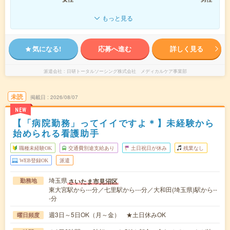
もっと見る
気になる!
応募へ進む
詳しく見る
派遣会社
日研トータルソーシング株式会社 メディカルケア事業部
未読
掲載日
2026/08/07
NEW
【「病院勤務」ってイイですよ＊】未経験から
始められる看護助手
職種未経験OK
交通費別途支給あり
土日祝日が休み
残業なし
WEB登録OK
派遣
埼玉県
さいたま市見沼区
勤務地
東大宮駅から---分／七里駅から---分／大和田(埼玉県)駅から--
-分
週3日～5日OK（月～金） ★土日休みOK
曜日頻度