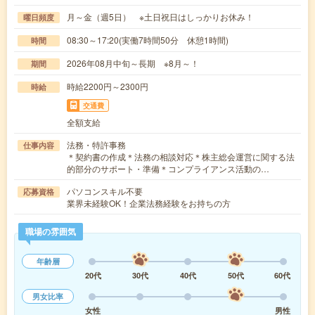
月～金（週5日） ※土日祝日はしっかりお休み！
曜日頻度
08:30～17:20(実働7時間50分 休憩1時間)
時間
2026年08月中旬～長期 ※8月～！
期間
時給2200円～2300円
時給
交通費
全額支給
法務・特許事務
仕事内容
＊契約書の作成＊法務の相談対応＊株主総会運営に関する法
的部分のサポート・準備＊コンプライアンス活動の…
パソコンスキル不要
応募資格
業界未経験OK！企業法務経験をお持ちの方
職場の雰囲気
年齢層
20代
30代
40代
50代
60代
男女比率
女性
男性