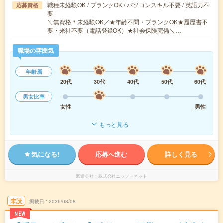
職種未経験OK / ブランクOK / パソコンスキル不要 / 英語力不
応募資格
要
＼無資格＊未経験OK／★年齢不問・ブランクOK★履歴書不
要・来社不要（電話登録OK）★社会保険完備＼…
職場の雰囲気
年齢層
20代
30代
40代
50代
60代
男女比率
女性
男性
もっと見る
気になる!
応募へ進む
詳しく見る
派遣会社
株式会社ニッソーネット
未読
掲載日
2026/08/08
NEW