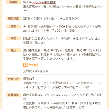
埼玉県
さいたま市見沼区
勤務地
東大宮駅から---分／七里駅から---分／大和田(埼玉県)駅から--
-分
週3日～5日OK（月～金） ★土日休みOK
曜日頻度
★1日6時間～の時短シフトOK★都合に合わせてシフトが決
時間
められますシフト例：7：00～16：009：…
開始日はご相談ください！ ★急募 ★職場が気に入れば、
期間
長期でも働けます！
無資格未経験：時給1600円～ 経験者：時給1800円～★日
時給
払い／週払い制度あり（月払いも選べます）※稼働開始時は
手続き完了次第のお支払いとなります。
交通費
交通費支給※規定有
看護助手
仕事内容
≪病院でちょっとしたお手伝い≫○シーツの交換やベッドメ
イキング〇お手洗い・入浴など生活のお手伝い○診…
職種未経験OK / ブランクOK / パソコンスキル不要 / 英語力不
応募資格
要
≪無資格・未経験OK≫年齢不問★10名以上採用予定★履歴
書は不要です。▽応募後の流れ1)翌営業日まで…