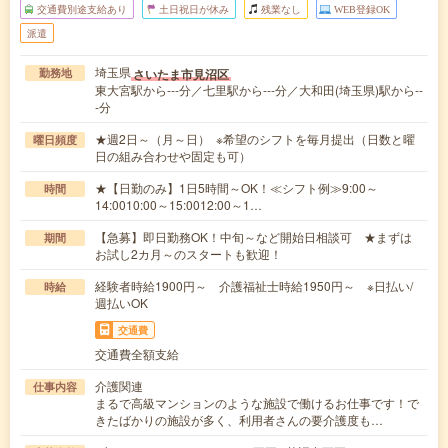
交通費別途支給あり
土日祝日が休み
残業なし
WEB登録OK
派遣
埼玉県
さいたま市見沼区
勤務地
東大宮駅から---分／七里駅から---分／大和田(埼玉県)駅から--
-分
★週2日～（月～日） ※希望のシフトを毎月提出（日数と曜
曜日頻度
日の組み合わせや固定も可）
★【日勤のみ】1日5時間～OK！≪シフト例≫9:00～
時間
14:0010:00～15:0012:00～1…
【急募】即日勤務OK！中旬～など開始日相談可 ★まずは
期間
お試し2カ月～のスタートも歓迎！
経験者時給1900円～ 介護福祉士時給1950円～ ※日払い/
時給
週払いOK
交通費
交通費全額支給
介護関連
仕事内容
まるで高級マンションのような施設で働けるお仕事です！で
きたばかりの施設が多く、利用者さんの要介護度も…