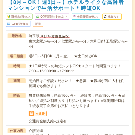
【8月～OK！週3日～】ホテルライクな高齢者
マンションで生活サポート＊時短OK
職種未経験OK
交通費別途支給あり
土日祝日が休み
残業なし
WEB登録OK
派遣
埼玉県
さいたま市見沼区
勤務地
東大宮駅から---分／七里駅から---分／大和田(埼玉県)駅から--
-分
週3日～5日OK（月～金） ★土日休みOK
曜日頻度
★1日6時間～の時短シフトOK★スタート時間選べます！
時間
7:00～16:009:00～17:0011:…
開始日はご相談ください！ ★急募 ★職場が気に入れば、
期間
長期でも働けます！
無資格未経験：時給1600円～ 経験者：時給1800円～★日
時給
払い／週払い制度あり（月払いも選べます）※稼働開始時は
手続き完了次第のお支払いとなります。
交通費
交通費全額支給※規定有
介護関連
仕事内容