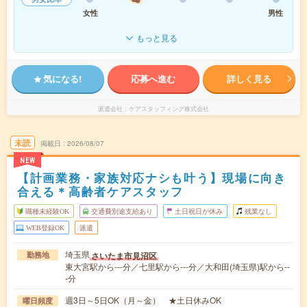
女性
男性
もっと見る
気になる!
応募へ進む
詳しく見る
派遣会社
ケアスタッフィング株式会社
未読
掲載日
2026/08/07
NEW
【計画業務・家族対応ナシも叶う】現場に向き
合える＊高齢者ケアスタッフ
職種未経験OK
交通費別途支給あり
土日祝日が休み
残業なし
WEB登録OK
派遣
埼玉県
さいたま市見沼区
勤務地
東大宮駅から---分／七里駅から---分／大和田(埼玉県)駅から--
-分
週3日～5日OK（月～金） ★土日休みOK
曜日頻度