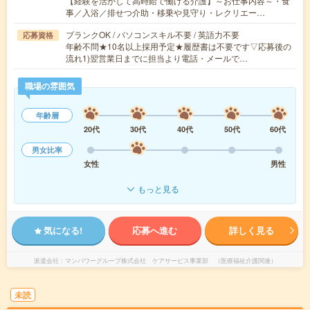
【経験を活かして高時給で働ける介護】～お仕事内容～・食
事／入浴／排せつ介助・移乗や見守り・レクリエー…
ブランクOK / パソコンスキル不要 / 英語力不要
応募資格
年齢不問★10名以上採用予定★履歴書は不要です▽応募後の
流れ1)翌営業日までに担当より電話・メールで…
職場の雰囲気
年齢層
20代
30代
40代
50代
60代
男女比率
女性
男性
もっと見る
気になる!
応募へ進む
詳しく見る
派遣会社
マンパワーグループ株式会社 ケアサービス事業部 （医療福祉介護関連）
未読