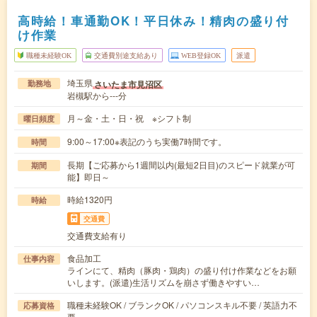
高時給！車通勤OK！平日休み！精肉の盛り付
け作業
職種未経験OK
交通費別途支給あり
WEB登録OK
派遣
埼玉県
さいたま市見沼区
勤務地
岩槻駅から---分
月～金・土・日・祝 ※シフト制
曜日頻度
9:00～17:00※表記のうち実働7時間です。
時間
長期【ご応募から1週間以内(最短2日目)のスピード就業が可
期間
能】即日～
時給1320円
時給
交通費
交通費支給有り
食品加工
仕事内容
ラインにて、精肉（豚肉・鶏肉）の盛り付け作業などをお願
いします。(派遣)生活リズムを崩さず働きやすい…
職種未経験OK / ブランクOK / パソコンスキル不要 / 英語力不
応募資格
要