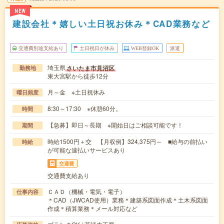
NEW
建設会社＊嬉しい土日祝お休み＊CAD業務など
交通費別途支給あり
土日祝日が休み
WEB登録OK
派遣
埼玉県
さいたま市見沼区
勤務地
東大宮駅から徒歩12分
月～金 ※土日祝休み
曜日頻度
8:30～17:30 ※休憩60分。
時間
【急募】即日～長期 ※開始日はご相談可能です！
期間
時給1500円＋交 【月収例】324,375円～ ■給与の前払い
時給
が可能な速払いサービスあり
交通費
交通費支給あり
ＣＡＤ（機械・電気・電子）
仕事内容
＊CAD（JWCAD使用）業務＊建築系図面作成＊土木系図面
作成＊積算業務＊メール対応など