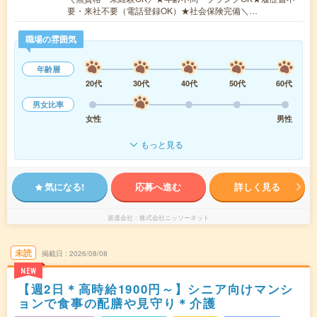
要・来社不要（電話登録OK）★社会保険完備＼…
職場の雰囲気
年齢層
20代
30代
40代
50代
60代
男女比率
女性
男性
もっと見る
気になる!
応募へ進む
詳しく見る
派遣会社
株式会社ニッソーネット
未読
掲載日
2026/08/08
NEW
【週2日＊高時給1900円～】シニア向けマンシ
ョンで食事の配膳や見守り＊介護