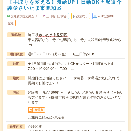
【手取りを変える】時給UP！日勤OK＊派遣介
護＠さいたま市見沼区
交通費別途支給あり
土日祝日が休み
残業なし
WEB登録OK
派遣
埼玉県
さいたま市見沼区
勤務地
東大宮駅から---分／七里駅から---分／大和田(埼玉県)駅から--
-分
週3日～5日OK（月～金） ★土日休みOK
曜日頻度
★1日6時間～の時短シフトOK★スタート時間選べます！
時間
7:00～16:009:00～17:0011:…
開始日はご相談ください！ ★急募 ★職場が気に入れば、
期間
長期でも働けます！
経験者：時給1800円～ ★日払い／週払い制度あり（月払い
時給
も選べます）※稼働開始時は手続き完了次第のお支払いとな
ります。
交通費
交通費全額支給※規定有
介護関連
仕事内容