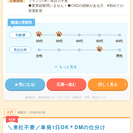
ブランクOK / 英語力不要
応募資格
◆業界経験問いません！◆CADの経験がある方 #初めての
派遣歓迎
職場の雰囲気
年齢層
20代
30代
40代
50代
60代
男女比率
女性
男性
もっと見る
気になる!
応募へ進む
詳しく見る
派遣会社
株式会社スタッフサービス（神奈川・千葉・埼玉エリア）
未読
掲載日
2026/08/08
NEW
＼来社不要／単発1日OK＊DMの仕分け