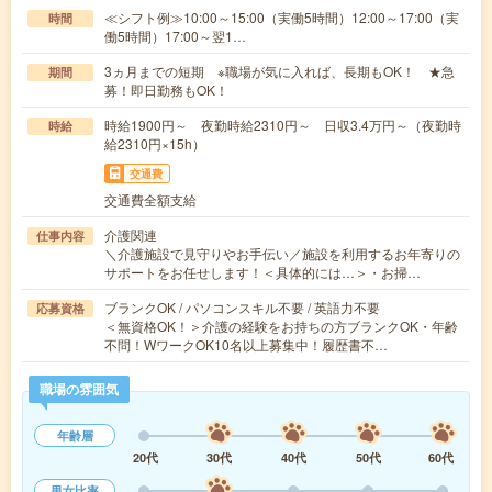
≪シフト例≫10:00～15:00（実働5時間）12:00～17:00（実
時間
働5時間）17:00～翌1…
3ヵ月までの短期 ※職場が気に入れば、長期もOK！ ★急
期間
募！即日勤務もOK！
時給1900円～ 夜勤時給2310円～ 日収3.4万円～（夜勤時
時給
給2310円×15h）
交通費
交通費全額支給
介護関連
仕事内容
＼介護施設で見守りやお手伝い／施設を利用するお年寄りの
サポートをお任せします！＜具体的には…＞・お掃…
ブランクOK / パソコンスキル不要 / 英語力不要
応募資格
＜無資格OK！＞介護の経験をお持ちの方ブランクOK・年齢
不問！WワークOK10名以上募集中！履歴書不…
職場の雰囲気
年齢層
20代
30代
40代
50代
60代
男女比率