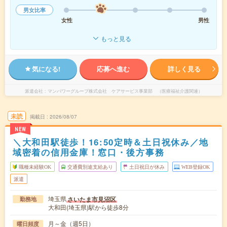
男女比率
女性
男性
もっと見る
気になる!
応募へ進む
詳しく見る
派遣会社
マンパワーグループ株式会社 ケアサービス事業部 （医療福祉介護関連）
未読
掲載日
2026/08/07
NEW
＼大和田駅徒歩！16:50定時＆土日祝休み／地
域密着の信用金庫！窓口・後方事務
職種未経験OK
交通費別途支給あり
土日祝日が休み
WEB登録OK
派遣
埼玉県
さいたま市見沼区
勤務地
大和田(埼玉県)駅から徒歩8分
月～金（週5日）
曜日頻度