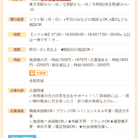
東大宮駅から---分／七里駅から---分／大和田(埼玉県)駅から--
-分
シフト制（月～日） ※平日のみなどの相談もOK ※週3なども
曜日頻度
相談OK
【シフト例】07:00～16:0009:00～18:0017:00～09:00※ 上記
時間
は一例です！そ…
即日～2ヶ月以上 ■開始日の相談OK！
期間
無資格の方：時給1500円～1875円 / 介護福祉士：時給1800
時給
円～2250円 / 初任者以上：時給1600円～2000円
交通費
全額支給
介護関連
仕事内容
／利用者の方の日常生活をサポート！＼▽具体的には…・買
い物や散歩に付き添ったり・折り紙や体操などのレ…
職種未経験OK / ブランクOK / パソコンスキル不要 / 英語力不
応募資格
要
＼無資格＊未経験OK／★年齢不問・ブランクOK★履歴書不
要・来社不要（電話登録OK）★社会保険完備＼…