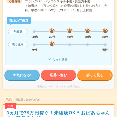
ブランクOK / パソコンスキル不要 / 英語力不要
応募資格
＜無資格・ブランクOK！＞介護の経験をお持ちの方！・年
齢、学歴不問！・WワークOK！・10名以上採用…
職場の雰囲気
年齢層
20代
30代
40代
50代
60代
男女比率
女性
男性
もっと見る
気になる!
応募へ進む
詳しく見る
派遣会社
ケアスタッフィング株式会社
未読
掲載日
2026/08/08
NEW
3ヵ月で79万円稼ぐ！未経験OK＊おばあちゃん