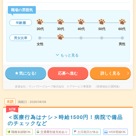
職場の雰囲気
年齢層
20代
30代
40代
50代
60代
男女比率
女性
男性
もっと見る
気になる!
応募へ進む
詳しく見る
派遣会社
マンパワーグループ株式会社 ケアサービス事業部 （医療福祉介護関連）
未読
掲載日
2026/08/08
NEW
＜医療行為はナシ＞時給1500円！病院で備品
のチェックなど
職種未経験OK
交通費別途支給あり
土日祝日が休み
WEB登録OK