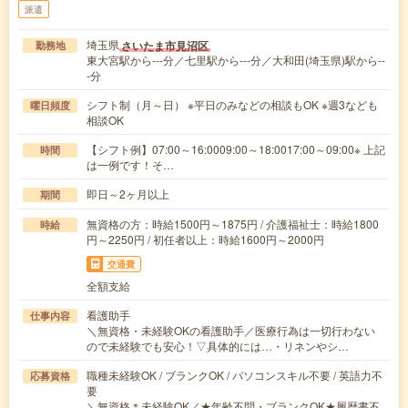
派遣
埼玉県
さいたま市見沼区
勤務地
東大宮駅から---分／七里駅から---分／大和田(埼玉県)駅から--
-分
シフト制（月～日） ※平日のみなどの相談もOK ※週3なども
曜日頻度
相談OK
【シフト例】07:00～16:0009:00～18:0017:00～09:00※ 上記
時間
は一例です！そ…
即日～2ヶ月以上
期間
無資格の方：時給1500円～1875円 / 介護福祉士：時給1800
時給
円～2250円 / 初任者以上：時給1600円～2000円
交通費
全額支給
看護助手
仕事内容
＼無資格・未経験OKの看護助手／医療行為は一切行わない
ので未経験でも安心！▽具体的には…・リネンやシ…
職種未経験OK / ブランクOK / パソコンスキル不要 / 英語力不
応募資格
要
＼無資格＊未経験OK／★年齢不問・ブランクOK★履歴書不