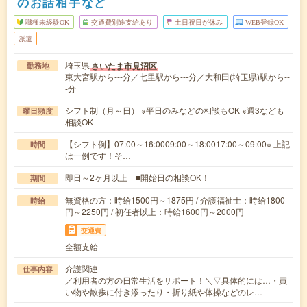
のお話相手など
職種未経験OK
交通費別途支給あり
土日祝日が休み
WEB登録OK
派遣
埼玉県
さいたま市見沼区
勤務地
東大宮駅から---分／七里駅から---分／大和田(埼玉県)駅から--
-分
シフト制（月～日） ※平日のみなどの相談もOK ※週3なども
曜日頻度
相談OK
【シフト例】07:00～16:0009:00～18:0017:00～09:00※ 上記
時間
は一例です！そ…
即日～2ヶ月以上 ■開始日の相談OK！
期間
無資格の方：時給1500円～1875円 / 介護福祉士：時給1800
時給
円～2250円 / 初任者以上：時給1600円～2000円
交通費
全額支給
介護関連
仕事内容
／利用者の方の日常生活をサポート！＼▽具体的には…・買
い物や散歩に付き添ったり・折り紙や体操などのレ…