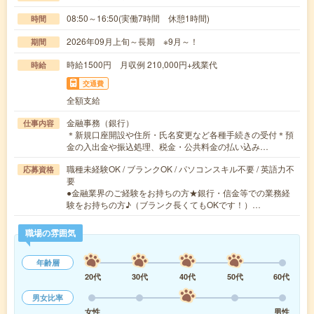
08:50～16:50(実働7時間 休憩1時間)
時間
2026年09月上旬～長期 ※9月～！
期間
時給1500円 月収例 210,000円+残業代
時給
交通費
全額支給
金融事務（銀行）
仕事内容
＊新規口座開設や住所・氏名変更など各種手続きの受付＊預
金の入出金や振込処理、税金・公共料金の払い込み…
職種未経験OK / ブランクOK / パソコンスキル不要 / 英語力不
応募資格
要
●金融業界のご経験をお持ちの方★銀行・信金等での業務経
験をお持ちの方♪（ブランク長くてもOKです！）…
職場の雰囲気
年齢層
20代
30代
40代
50代
60代
男女比率
女性
男性