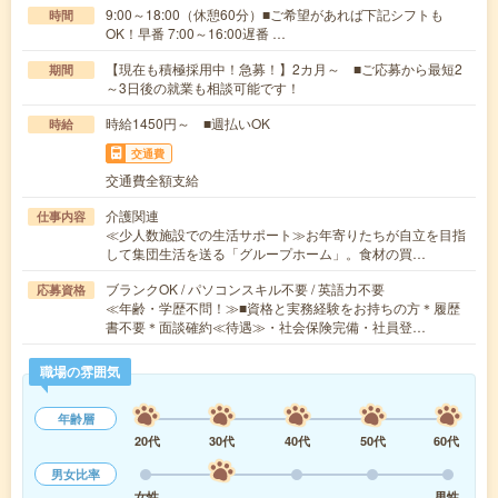
9:00～18:00（休憩60分）■ご希望があれば下記シフトも
時間
OK！早番 7:00～16:00遅番 …
【現在も積極採用中！急募！】2カ月～ ■ご応募から最短2
期間
～3日後の就業も相談可能です！
時給1450円～ ■週払いOK
時給
交通費
交通費全額支給
介護関連
仕事内容
≪少人数施設での生活サポート≫お年寄りたちが自立を目指
して集団生活を送る「グループホーム」。食材の買…
ブランクOK / パソコンスキル不要 / 英語力不要
応募資格
≪年齢・学歴不問！≫■資格と実務経験をお持ちの方＊履歴
書不要＊面談確約≪待遇≫・社会保険完備・社員登…
職場の雰囲気
年齢層
20代
30代
40代
50代
60代
男女比率
女性
男性