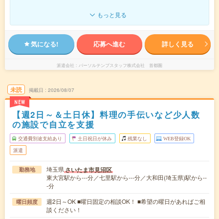
もっと見る
気になる!
応募へ進む
詳しく見る
派遣会社
パーソルテンプスタッフ株式会社 首都圏
未読
掲載日
2026/08/07
NEW
【週2日～＆土日休】料理の手伝いなど少人数
の施設で自立を支援
交通費別途支給あり
土日祝日が休み
残業なし
WEB登録OK
派遣
埼玉県
さいたま市見沼区
勤務地
東大宮駅から---分／七里駅から---分／大和田(埼玉県)駅から--
-分
週2日～OK ■曜日固定の相談OK！ ■希望の曜日があればご相
曜日頻度
談ください！