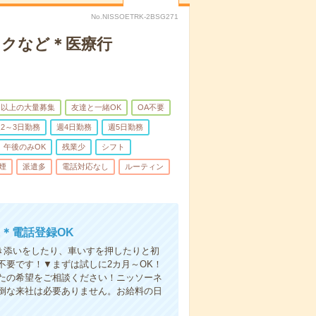
No.NISSOETRK-2BSG271
ックなど＊医療行
名以上の大量募集
友達と一緒OK
OA不要
2～3日勤務
週4日勤務
週5日勤務
午後のみOK
残業少
シフト
煙
派遣多
電話対応なし
ルーティン
＊電話登録OK
付き添いをしたり、車いすを押したりと初
不要です！▼まずは試しに2カ月～OK！
たの希望をご相談ください！ニッソーネ
倒な来社は必要ありません。お給料の日