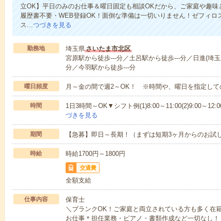
立OK】平日のみのお仕事＆曜日固定も相談OKだから、ご家庭や趣味
履歴書不要・WEB登録OK！面倒な準備は一切いりません！ゼフィロ
ス…
つづきを見る
勤務地
埼玉県
さいたま市北区
宮原駅から徒歩---分／土呂駅から徒歩---分／日進(埼玉
分／今羽駅から徒歩---分
曜日頻度
月～金の間で週2～OK！ ※時間や、曜日を指定して
時間
1日3時間～OK▼シフト例(1)8:00～11:00(2)9:00～12:00(3
づきを見る
期間
【急募】即日～長期！（まずは短期3ヶ月からのお試
時給
時給1700円～1800円
交通費
全額支給
仕事内容
保育士
＼ブランクOK！ご家庭と両立されている方も多く在
お仕事＊担任業務・ピアノ・書類作成など一切なし！