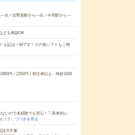
--分／吉野原駅から---分／今羽駅から---
なども相談OK
～09:00※ 上記は一例です！その他シフトもご相
800円～2250円 / 初任者以上：時給1600
わないので未経験でも安心！▽具体的に
ェック…
つづきを見る
 英語力不要