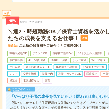
未読
NEW
掲載日
2026/08/08
＼週2・時短勤務OK／保育士資格を活か
たちの成長を支えるお仕事！
派遣
ご近所の保育園をご紹介！＊ご相談OK！
派遣先
職種未経験OK
ブランクOK
既卒第二新卒OK
10名以上の大量募集
履歴書不要
40～50代活躍
60歳以上活躍
しゅふ歓迎
WEB登録OK
土日祝休
朝10時以降スタート
16時前までの仕事
17時前までの仕事
シフト
交替制勤務
扶養控内
副業・WワークOK
医療福祉
交費
派遣多
電話対応なし
保育
ここがポイント！
「やっぱり子供の成長を見ていたい！関わる仕事がした
【資格をいかせる】「保育現場は以前働いていたけど、ブランクがあ
たことはない」そんな方へ。その資格をいかして、スキマ時間で働い