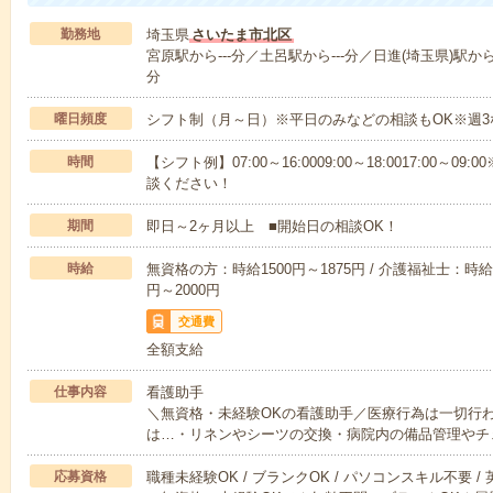
勤務地
埼玉県
さいたま市北区
宮原駅から---分／土呂駅から---分／日進(埼玉県)駅から-
分
曜日頻度
シフト制（月～日）※平日のみなどの相談もOK※週3
時間
【シフト例】07:00～16:0009:00～18:0017:00
談ください！
期間
即日～2ヶ月以上 ■開始日の相談OK！
時給
無資格の方：時給1500円～1875円 / 介護福祉士：時給1
円～2000円
交通費
全額支給
仕事内容
看護助手
＼無資格・未経験OKの看護助手／医療行為は一切行
は…・リネンやシーツの交換・病院内の備品管理やチ
応募資格
職種未経験OK / ブランクOK / パソコンスキル不要 /