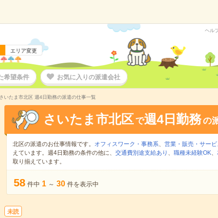
ヘル
エリア変更
た希望条件
お気に入りの派遣会社
さいたま市北区 週4日勤務の派遣の仕事一覧
さいたま市北区
週4日勤務
で
の
北区の派遣のお仕事情報です。
オフィスワーク・事務系
、
営業・販売・サービ
えています。週4日勤務の条件の他に、
交通費別途支給あり
、
職種未経験OK
、
取り揃えています。
58
1
30
件中
～
件を表示中
未読