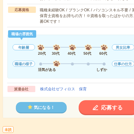
応募資格
職種未経験OK / ブランクOK / パソコンスキル不要 /
保育士資格をお持ちの方！※資格を取ったばかりの方
募OKです！
職場の雰囲気
年齢層
男女比率
20代
30代
40代
50代
60代
職場の様子
仕事の仕方
活気がある
しずか
株式会社ゼフィロス 保育
派遣会社
応募する
気になる！
未読