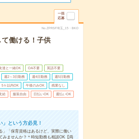
一括
応募
No.ZPRSF埼玉_15・BKO
して働ける！子供
友達と一緒OK
OA不要
英語不要
週2～3日勤務
週4日勤務
週5日勤務
5ｈ以内OK
午後のみOK
残業なし
支給
服装自由
日払いOK
週払いOK
い」という方必見！
る」「保育資格はあるけど、実際に働い
てみませんか？＊時短勤務も相談OK【両