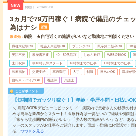
NEW
掲載日
2026/08/08
3ヵ月で79万円稼ぐ！病院で備品のチェ
為はナシ
派遣
病院 ★自宅近くの施設がいいなど勤務地ご相談ください
派遣先
職種未経験OK
社会人未経験OK
ブランクOK
既卒第二新卒OK
10
英語不要
履歴書不要
40～50代活躍
しゅふ歓迎
WEB登録OK
週
土日祝休
朝10時以降スタート
16時前までの仕事
17時前までの仕事
医療福祉
交費支給
車通勤可
大手
制服
日払いOK
職場が禁
自転車・バイクOK
看護師
介護士
ここがポイント！
【短期間でガッツリ稼ぐ！】年齢・学歴不問＊日払いOK
＼ 病院WORKデビューにピッタリ ／ 病院内で患者さんの移動の
めは簡単な業務からスタート！医療行為は一切ないので経験や知識は
「家から徒歩圏内の施設がいい」「少人数の施設がいい」など、あな
ットのスタッフがお仕事をご紹介します。面談・登録はお電話で！面
払…
つづきを見る