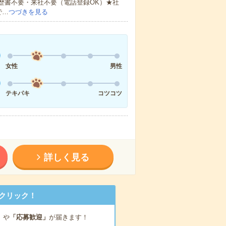
歴書不要・来社不要（電話登録OK）★社
で…
つづきを見る
女性
男性
テキパキ
コツコツ
詳しく見る
クリック！
」
や
「応募歓迎」
が届きます！