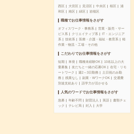
西区
大宮区
見沼区
中央区
桜区
浦
和区
南区
緑区
岩槻区
職種でお仕事情報をさがす
オフィスワーク・事務系
営業・販売・サー
ビス系
クリエイティブ系
IT・エンジニア
系
技術系
医療・介護・福祉・教育系
軽
作業・物流・工場・その他
こだわりでお仕事情報をさがす
短期
単発
職種未経験OK
10名以上の大
量募集
友だちと一緒の応募OK
在宅・リモ
ートワーク
週2～3日勤務
土日祝のみ勤
務
残業なし
副業・WワークOK
交通費
別途支給あり
語学力が活かせる
人気のワードでお仕事情報をさがす
急募
年齢不問
財団法人
英語
書類チェ
ック
テレビ局
封入
大学