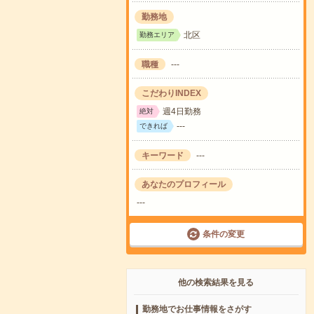
勤務地
北区
勤務エリア
職種
---
こだわりINDEX
週4日勤務
絶対
---
できれば
キーワード
---
あなたのプロフィール
---
条件の変更
他の検索結果を見る
勤務地でお仕事情報をさがす