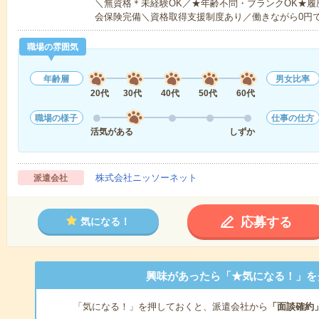
＼無資格＊未経験OK／★年齢不問・ブランクOK★履
会保険完備＼資格取得支援制度あり／働きながら0円
職場の雰囲気
年齢層
男女比率
20代
30代
40代
50代
60代
職場の様子
仕事の仕方
活気がある
しずか
株式会社ニッソーネット
派遣会社
応募する
気になる！
興味があったら「★気になる！」を
「気になる！」を押しておくと、派遣会社から
「面談確約