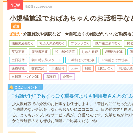
NEW
掲載日
2026/08/08
小規模施設でおばあちゃんのお話相手な
派遣
介護施設や病院など ★自宅近くの施設がいいなど勤務地
派遣先
職種未経験OK
社会人未経験OK
ブランクOK
既卒第二新卒OK
10
英語不要
履歴書不要
40～50代活躍
しゅふ歓迎
WEB登録OK
週
土日祝休
朝10時以降スタート
16時前までの仕事
17時前までの仕事
医療福祉
交費支給
車通勤可
大手
制服
日払いOK
職場が禁
自転車・バイクOK
看護師
介護士
ここがポイント！
“お話だけ”でもすっごく重要何よりも利用者さんとの“
少人数施設での介護のお仕事をお任せします。「昔はね〇〇だったん
た他愛のない会話をしながらお互いにニコニコ…。目の前の方と向き
る。とてもシンプルなサービス業が、介護なんです。先輩たちが1つ
から未経験の方もぜひお気軽にご応募くださいね