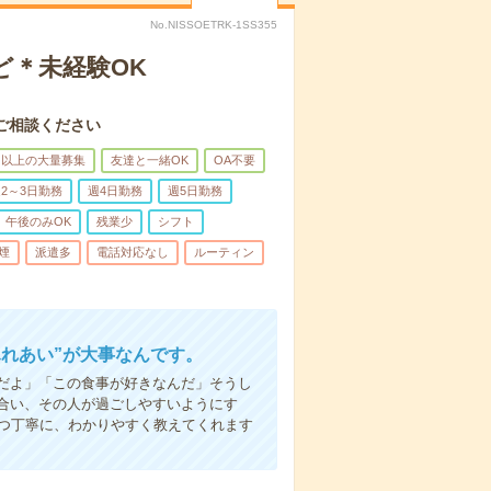
No.NISSOETRK-1SS355
ど＊未経験OK
ご相談ください
名以上の大量募集
友達と一緒OK
OA不要
2～3日勤務
週4日勤務
週5日勤務
午後のみOK
残業少
シフト
煙
派遣多
電話対応なし
ルーティン
ふれあい”が大事なんです。
だよ」「この食事が好きなんだ」そうし
合い、その人が過ごしやすいようにす
1つ丁寧に、わかりやすく教えてくれます