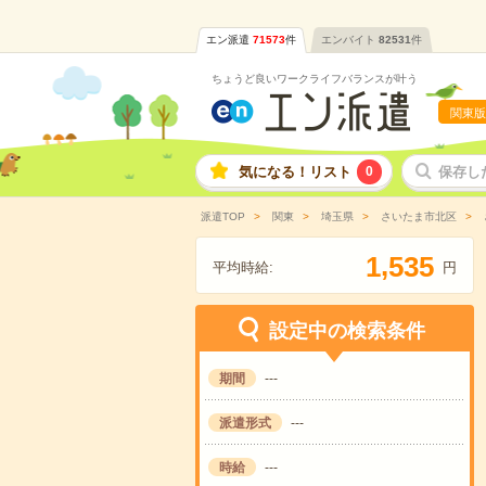
エン派遣
71573
件
エンバイト
82531
件
ちょうど良いワークライフバランスが叶う
関東版
気になる！リスト
0
保存し
派遣TOP
関東
埼玉県
さいたま市北区
,
1
5
3
5
平均時給:
円
設定中の検索条件
期間
---
派遣形式
---
時給
---