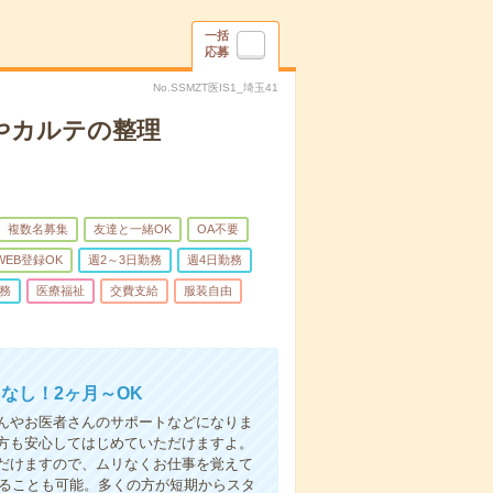
一括
応募
No.SSMZT医IS1_埼玉41
やカルテの整理
複数名募集
友達と一緒OK
OA不要
WEB登録OK
週2～3日勤務
週4日勤務
務
医療福祉
交費支給
服装自由
なし！2ヶ月～OK
んやお医者さんのサポートなどになりま
方も安心してはじめていただけますよ。
だけますので、ムリなくお仕事を覚えて
めることも可能。多くの方が短期からスタ