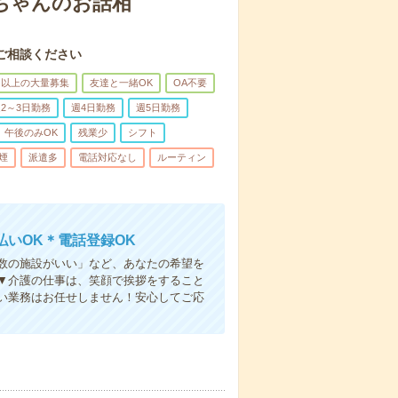
あちゃんのお話相
ご相談ください
名以上の大量募集
友達と一緒OK
OA不要
2～3日勤務
週4日勤務
週5日勤務
午後のみOK
残業少
シフト
煙
派遣多
電話対応なし
ルーティン
いOK＊電話登録OK
人数の施設がいい」など、あなたの希望を
▼介護の仕事は、笑顔で挨拶をすること
い業務はお任せしません！安心してご応