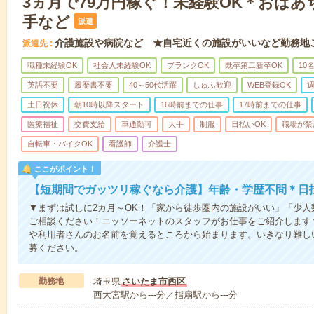
3ヵ月で79万円稼ぐ！未経験OK＊おば
手など
派遣
介護施設や病院など ★自宅近くの施設がいいなど勤務地
派遣先
職種未経験OK
社会人未経験OK
ブランクOK
既卒第二新卒OK
10
英語不要
履歴書不要
40～50代活躍
しゅふ歓迎
WEB登録OK
週
土日祝休
朝10時以降スタート
16時前までの仕事
17時前までの仕事
医療福祉
交費支給
車通勤可
大手
制服
日払いOK
職場が禁
自転車・バイクOK
看護師
介護士
ここがポイント！
【短期間でガッツリ稼ぐなら介護】年齢・学歴不問＊日払
▼まずは試しに2カ月～OK！「家から徒歩圏内の施設がいい」「少
ご相談ください！ニッソーネットのスタッフがお仕事をご紹介します
や利用者さんのお名前を覚えるところから始まります。いきなり難し
募ください。
勤務地
埼玉県
さいたま市西区
西大宮駅から---分／指扇駅から---分