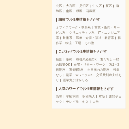
北区
大宮区
見沼区
中央区
桜区
浦
和区
南区
緑区
岩槻区
職種でお仕事情報をさがす
オフィスワーク・事務系
営業・販売・サー
ビス系
クリエイティブ系
IT・エンジニア
系
技術系
医療・介護・福祉・教育系
軽
作業・物流・工場・その他
こだわりでお仕事情報をさがす
短期
単発
職種未経験OK
友だちと一緒
の応募OK
在宅・リモートワーク
週2～3
日勤務
週4日勤務
土日祝のみ勤務
残業
なし
副業・WワークOK
交通費別途支給あ
り
語学力が活かせる
人気のワードでお仕事情報をさがす
急募
年齢不問
財団法人
英語
書類チェ
ック
テレビ局
封入
大学