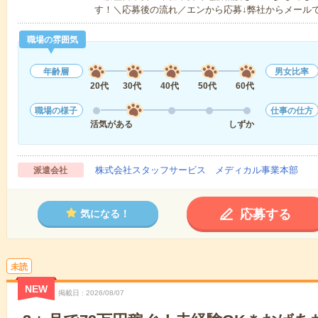
す！＼応募後の流れ／エンから応募↓弊社からメール
職場の雰囲気
年齢層
男女比率
20代
30代
40代
50代
60代
職場の様子
仕事の仕方
活気がある
しずか
株式会社スタッフサービス メディカル事業本部
派遣会社
応募する
気になる！
未読
NEW
掲載日
2026/08/07