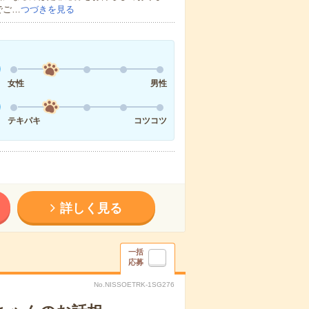
でご…
つづきを見る
女性
男性
テキパキ
コツコツ
詳しく見る
一括
応募
No.NISSOETRK-1SG276