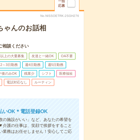
一括
応募
No.NISSOETRK-2SGH276
あちゃんのお話相
ご相談ください
名以上の大量募集
友達と一緒OK
OA不要
2～3日勤務
週4日勤務
週5日勤務
午後のみOK
残業少
シフト
医療福祉
電話対応なし
ルーティン
いOK＊電話登録OK
人数の施設がいい」など、あなたの希望を
▼介護の仕事は、笑顔で挨拶をすること
い業務はお任せしません！安心してご応