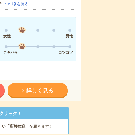
で…
つづきを見る
女性
男性
テキパキ
コツコツ
詳しく見る
クリック！
」
や
「応募歓迎」
が届きます！