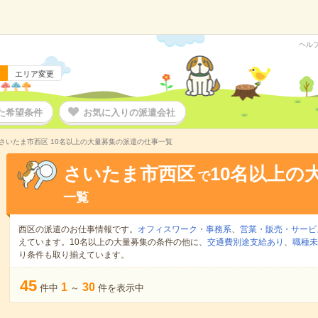
ヘル
エリア変更
た希望条件
お気に入りの派遣会社
さいたま市西区 10名以上の大量募集の派遣の仕事一覧
さいたま市西区
10名以上の
で
一覧
西区の派遣のお仕事情報です。
オフィスワーク・事務系
、
営業・販売・サービ
えています。10名以上の大量募集の条件の他に、
交通費別途支給あり
、
職種未
り条件も取り揃えています。
45
1
30
件中
～
件を表示中