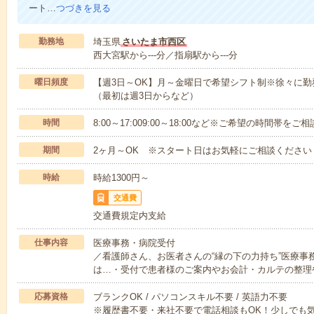
ート…
つづきを見る
勤務地
埼玉県
さいたま市西区
西大宮駅から---分／指扇駅から---分
曜日頻度
【週3日～OK】月～金曜日で希望シフト制※徐々に
（最初は週3日からなど）
時間
8:00～17:009:00～18:00など※ご希望の時間帯を
期間
2ヶ月～OK ※スタート日はお気軽にご相談ください
時給
時給1300円～
交通費
交通費規定内支給
仕事内容
医療事務・病院受付
／看護師さん、お医者さんの“縁の下の力持ち”医療事
は…・受付で患者様のご案内やお会計・カルテの整理
応募資格
ブランクOK / パソコンスキル不要 / 英語力不要
※履歴書不要・来社不要で電話相談もOK！少しでも