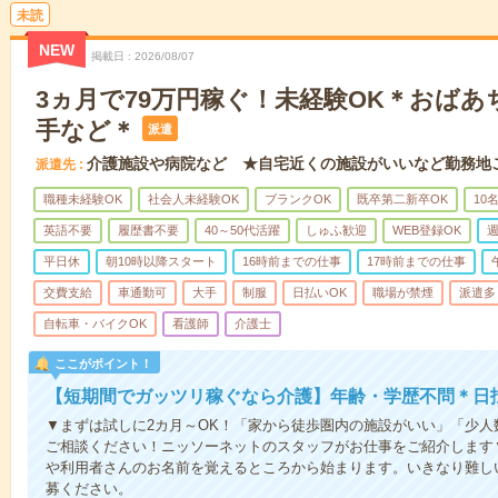
未読
NEW
掲載日
2026/08/07
3ヵ月で79万円稼ぐ！未経験OK＊おば
手など＊
派遣
介護施設や病院など ★自宅近くの施設がいいなど勤務地
派遣先
職種未経験OK
社会人未経験OK
ブランクOK
既卒第二新卒OK
10
英語不要
履歴書不要
40～50代活躍
しゅふ歓迎
WEB登録OK
週
平日休
朝10時以降スタート
16時前までの仕事
17時前までの仕事
交費支給
車通勤可
大手
制服
日払いOK
職場が禁煙
派遣多
自転車・バイクOK
看護師
介護士
ここがポイント！
【短期間でガッツリ稼ぐなら介護】年齢・学歴不問＊日払
▼まずは試しに2カ月～OK！「家から徒歩圏内の施設がいい」「少
ご相談ください！ニッソーネットのスタッフがお仕事をご紹介します
や利用者さんのお名前を覚えるところから始まります。いきなり難し
募ください。