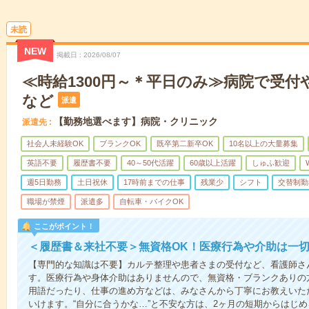
未読
NEW
掲載日
2026/08/07
≪時給1300円～＊平日のみ≫病院で受付
など
派遣
【勤務地選べます】病院・クリニック
派遣先
社会人未経験OK
ブランクOK
既卒第二新卒OK
10名以上の大量募集
英語不要
履歴書不要
40～50代活躍
60歳以上活躍
しゅふ歓迎
週5日勤務
土日祝休
17時前までの仕事
残業少
シフト
交替制勤
職場が禁煙
派遣多
自転車・バイクOK
ここがポイント！
＜履歴書＆来社不要＞無資格OK！医療行為や介助は一切
【専門的な知識は不要】カルテ整理や患者さまの受付など、看護師さ
す。医療行為や身体介助はありませんので、無資格・ブランクありの
用語だったり、仕事の進め方などは、みなさんから丁寧にお教えいた
いけます。“自分に合うかな…”と不安な方は、2ヶ月の短期からはじ