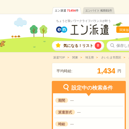
エン派遣
71454
件
エンバイト
82531
件
ちょうど良いワークライフバランスが叶う
関東版
気になる！リスト
0
保存し
派遣TOP
関東
埼玉県
さいたま市西区
,
1
4
3
4
平均時給:
円
設定中の検索条件
期間
---
派遣形式
---
時給
---