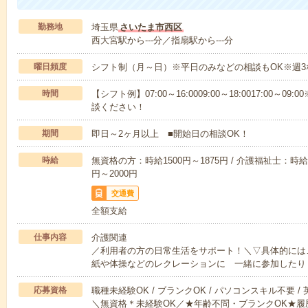
勤務地
埼玉県
さいたま市西区
西大宮駅から---分／指扇駅から---分
曜日頻度
シフト制（月～日）※平日のみなどの相談もOK※週3
時間
【シフト例】07:00～16:0009:00～18:0017:00
談ください！
期間
即日～2ヶ月以上 ■開始日の相談OK！
時給
無資格の方：時給1500円～1875円 / 介護福祉士：時給1
円～2000円
交通費
全額支給
仕事内容
介護関連
／利用者の方の日常生活をサポート！＼▽具体的には
紙や体操などのレクレーションに 一緒に参加したり
応募資格
職種未経験OK / ブランクOK / パソコンスキル不要 /
＼無資格＊未経験OK／★年齢不問・ブランクOK★履