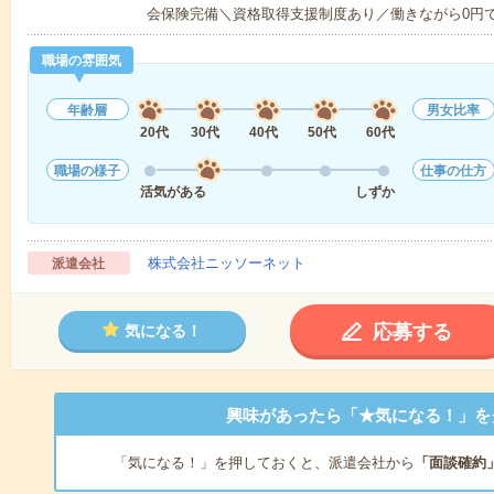
会保険完備＼資格取得支援制度あり／働きながら0円
職場の雰囲気
年齢層
男女比率
20代
30代
40代
50代
60代
職場の様子
仕事の仕方
活気がある
しずか
株式会社ニッソーネット
派遣会社
応募する
気になる！
興味があったら「★気になる！」を
「気になる！」を押しておくと、派遣会社から
「面談確約