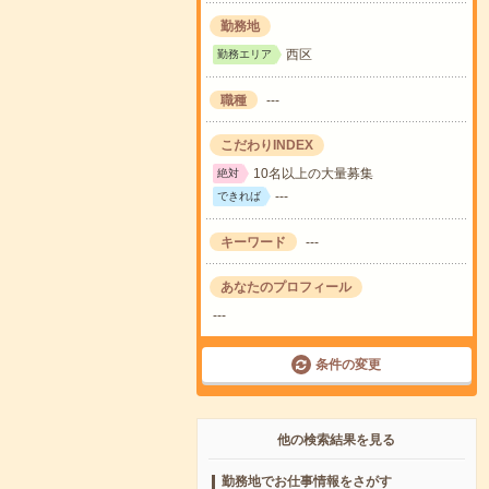
勤務地
西区
勤務エリア
職種
---
こだわりINDEX
10名以上の大量募集
絶対
---
できれば
キーワード
---
あなたのプロフィール
---
条件の変更
他の検索結果を見る
勤務地でお仕事情報をさがす