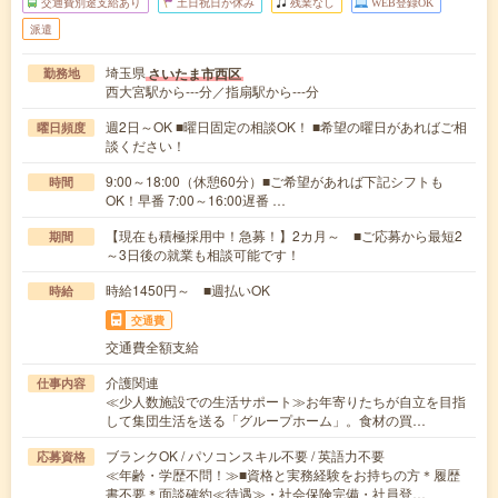
交通費別途支給あり
土日祝日が休み
残業なし
WEB登録OK
派遣
埼玉県
さいたま市西区
勤務地
西大宮駅から---分／指扇駅から---分
週2日～OK ■曜日固定の相談OK！ ■希望の曜日があればご相
曜日頻度
談ください！
9:00～18:00（休憩60分）■ご希望があれば下記シフトも
時間
OK！早番 7:00～16:00遅番 …
【現在も積極採用中！急募！】2カ月～ ■ご応募から最短2
期間
～3日後の就業も相談可能です！
時給1450円～ ■週払いOK
時給
交通費
交通費全額支給
介護関連
仕事内容
≪少人数施設での生活サポート≫お年寄りたちが自立を目指
して集団生活を送る「グループホーム」。食材の買…
ブランクOK / パソコンスキル不要 / 英語力不要
応募資格
≪年齢・学歴不問！≫■資格と実務経験をお持ちの方＊履歴
書不要＊面談確約≪待遇≫・社会保険完備・社員登…