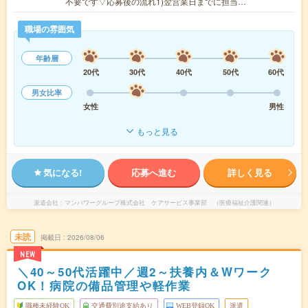
不要です▽応募後の流れ1)翌営業日までに担当…
職場の雰囲気
年齢層
20代
30代
40代
50代
60代
男女比率
女性
男性
もっと見る
気になる!
応募へ進む
詳しく見る
派遣会社
マンパワーグループ株式会社 ケアサービス事業部 （医療福祉介護関連）
未読
掲載日
2026/08/06
NEW
＼40～50代活躍中／週2～扶養内＆Wワーク
OK！病院の備品管理や軽作業
職種未経験OK
交通費別途支給あり
WEB登録OK
派遣