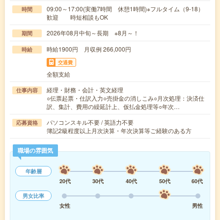
09:00～17:00(実働7時間 休憩1時間)※フルタイム（9-18）
時間
歓迎 時短相談もOK
2026年08月中旬～長期 ※8月～！
期間
時給1900円 月収例 266,000円
時給
交通費
全額支給
経理・財務・会計・英文経理
仕事内容
○伝票起票・仕訳入力○売掛金の消しこみ○月次処理：決済仕
訳、集計、費用の繰延計上、仮払金処理等○年次…
パソコンスキル不要 / 英語力不要
応募資格
簿記2級程度以上月次決算・年次決算等ご経験のある方
職場の雰囲気
年齢層
20代
30代
40代
50代
60代
男女比率
女性
男性