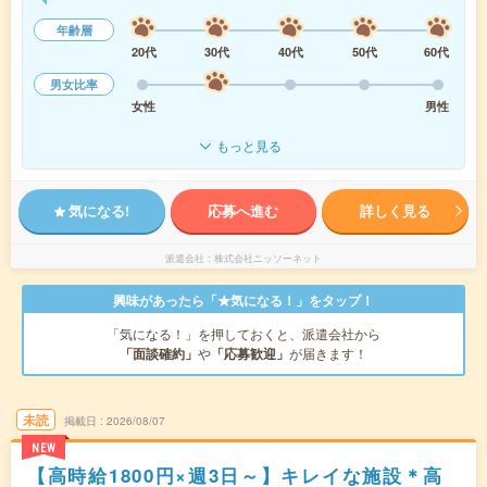
年齢層
20代
30代
40代
50代
60代
男女比率
女性
男性
もっと見る
気になる!
応募へ進む
詳しく見る
派遣会社
株式会社ニッソーネット
興味があったら「★気になる！」をタップ！
「気になる！」を押しておくと、派遣会社から
「面談確約」
や
「応募歓迎」
が届きます！
未読
掲載日
2026/08/07
NEW
【高時給1800円×週3日～】キレイな施設＊高