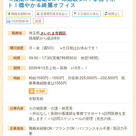
ト！穏やか＆綺麗オフィス
職種未経験OK
交通費別途支給あり
土日祝日が休み
残業なし
WEB登録OK
派遣
埼玉県
さいたま市西区
勤務地
指扇駅から徒歩8分
月～金（週5日） ※土日祝はお休みです！
曜日頻度
09:00～17:30(実働7時間30分 休憩1時間)
時間
2026年10月上旬～長期 ※10月～！
期間
時給1500円～1550円 月収例 225,000円～232,500円 医
時給
療事務経験者は1550円
交通費
全額支給
その他医療・介護・保育系
仕事内容
＜外出なし！医師や看護師を事務でサポート○訪問医療を支
援します！＞○訪問スケジュールの管理（先生の依…
職種未経験OK / ブランクOK / パソコンスキル不要 / 英語力不
応募資格
要