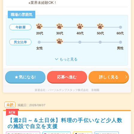
※業界未経験OK！
職場の雰囲気
年齢層
20代
30代
40代
50代
60代
男女比率
女性
男性
もっと見る
気になる!
応募へ進む
詳しく見る
派遣会社
パーソルテンプスタッフ株式会社 首都圏
未読
掲載日
2026/08/07
NEW
【週2日～＆土日休】料理の手伝いなど少人数
の施設で自立を支援