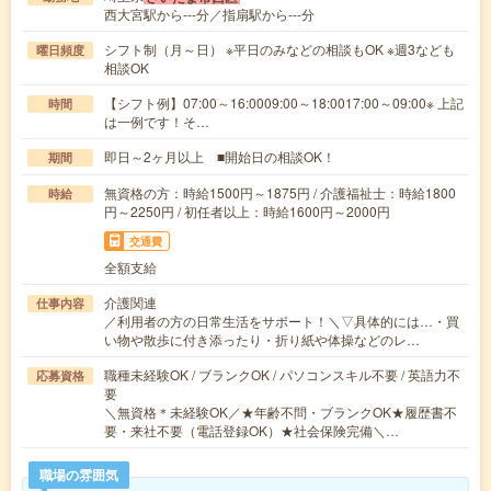
西大宮駅から---分／指扇駅から---分
シフト制（月～日） ※平日のみなどの相談もOK ※週3なども
曜日頻度
相談OK
【シフト例】07:00～16:0009:00～18:0017:00～09:00※ 上記
時間
は一例です！そ…
即日～2ヶ月以上 ■開始日の相談OK！
期間
無資格の方：時給1500円～1875円 / 介護福祉士：時給1800
時給
円～2250円 / 初任者以上：時給1600円～2000円
交通費
全額支給
介護関連
仕事内容
／利用者の方の日常生活をサポート！＼▽具体的には…・買
い物や散歩に付き添ったり・折り紙や体操などのレ…
職種未経験OK / ブランクOK / パソコンスキル不要 / 英語力不
応募資格
要
＼無資格＊未経験OK／★年齢不問・ブランクOK★履歴書不
要・来社不要（電話登録OK）★社会保険完備＼…
職場の雰囲気