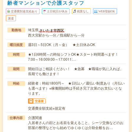
齢者マンションで介護スタッフ
交通費別途支給あり
土日祝日が休み
残業なし
WEB登録OK
派遣
埼玉県
さいたま市西区
勤務地
西大宮駅から---分／指扇駅から---分
週3日～5日OK（月～金） ★土日休みOK
曜日頻度
★1日6時間～の時短シフトOK★スタート時間選べます！
時間
7:00～16:009:00～17:0011:…
開始日はご相談ください！ ★急募 ★職場が気に入れば、
期間
長期でも働けます！
経験者：時給1800円～ ★日払い／週払い制度あり（月払い
時給
も選べます）※稼働開始時は手続き完了次第のお支払いとな
ります。
交通費
交通費全額支給※規定有
介護関連
仕事内容
入居者さんの顔とお名前を覚えること、シーツ交換などのお
部屋の整理などから始めてゆくゆくは介助全般をお…