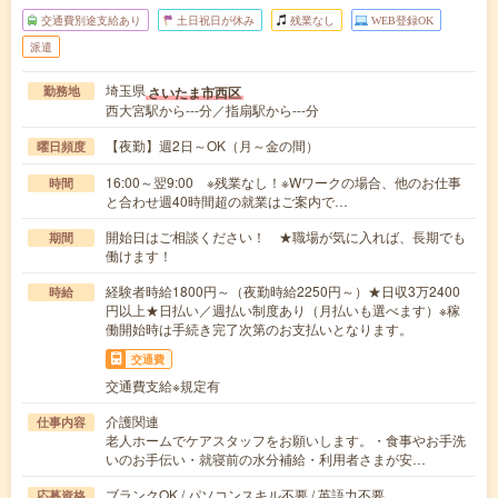
交通費別途支給あり
土日祝日が休み
残業なし
WEB登録OK
派遣
埼玉県
さいたま市西区
勤務地
西大宮駅から---分／指扇駅から---分
【夜勤】週2日～OK（月～金の間）
曜日頻度
16:00～翌9:00 ※残業なし！※Wワークの場合、他のお仕事
時間
と合わせ週40時間超の就業はご案内で…
開始日はご相談ください！ ★職場が気に入れば、長期でも
期間
働けます！
経験者時給1800円～（夜勤時給2250円～）★日収3万2400
時給
円以上★日払い／週払い制度あり（月払いも選べます）※稼
働開始時は手続き完了次第のお支払いとなります。
交通費
交通費支給※規定有
介護関連
仕事内容
老人ホームでケアスタッフをお願いします。・食事やお手洗
いのお手伝い・就寝前の水分補給・利用者さまが安…
ブランクOK / パソコンスキル不要 / 英語力不要
応募資格