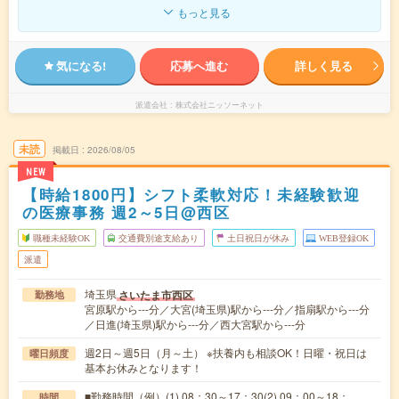
もっと見る
気になる!
応募へ進む
詳しく見る
派遣会社
株式会社ニッソーネット
未読
掲載日
2026/08/05
NEW
【時給1800円】シフト柔軟対応！未経験歓迎
の医療事務 週2～5日@西区
職種未経験OK
交通費別途支給あり
土日祝日が休み
WEB登録OK
派遣
埼玉県
さいたま市西区
勤務地
宮原駅から---分／大宮(埼玉県)駅から---分／指扇駅から---分
／日進(埼玉県)駅から---分／西大宮駅から---分
週2日～週5日（月～土） ※扶養内も相談OK！日曜・祝日は
曜日頻度
基本お休みとなります！
■勤務時間（例）(1) 08：30～17：30(2) 09：00～18：
時間