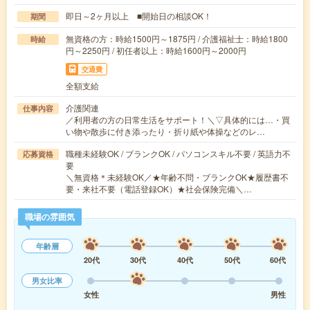
即日～2ヶ月以上 ■開始日の相談OK！
期間
無資格の方：時給1500円～1875円 / 介護福祉士：時給1800
時給
円～2250円 / 初任者以上：時給1600円～2000円
交通費
全額支給
介護関連
仕事内容
／利用者の方の日常生活をサポート！＼▽具体的には…・買
い物や散歩に付き添ったり・折り紙や体操などのレ…
職種未経験OK / ブランクOK / パソコンスキル不要 / 英語力不
応募資格
要
＼無資格＊未経験OK／★年齢不問・ブランクOK★履歴書不
要・来社不要（電話登録OK）★社会保険完備＼…
職場の雰囲気
年齢層
20代
30代
40代
50代
60代
男女比率
女性
男性