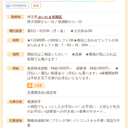
WEB登録OK
派遣
埼玉県
さいたま市西区
勤務地
西大宮駅から---分／指扇駅から---分
週3日～5日OK（月～金） ★土日休みOK
曜日頻度
★1日6時間～の時短シフトOK★都合に合わせてシフトが決
時間
められますシフト例：7：00～16：009：…
開始日はご相談ください！ ★急募 ★職場が気に入れば、
期間
長期でも働けます！
無資格未経験：時給1600円～ 経験者：時給1800円～ ★
時給
日払い／週払い制度あり（月払いも選べます）※稼働開始時
は手続き完了次第のお支払いとなります。
交通費
交通費支給※規定有
看護助手
仕事内容
≪病院でちょっとしたお手伝い≫〇お手洗い・入浴など生活
のお手伝い○診察室への付き添い○食事のサポート…
職種未経験OK / ブランクOK / パソコンスキル不要 / 英語力不
応募資格
要