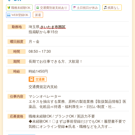
職種未経験OK
交通費別途支給あり
土日祝日が休み
残業なし
WEB登録OK
派遣
埼玉県
さいたま市西区
勤務地
指扇駅から車15分
月～金
曜日頻度
08:50～17:30
時間
長期でお仕事できる方、大歓迎！
期間
時給1450円
時給
交通費
交通費規定内支給
マシンオペレーター
仕事内容
エキスを抽出する業務、原料の製造業務【取扱製品情報】医
薬品、化粧品≪待遇・福利厚生≫・日払い制度・社…
職種未経験OK / ブランクOK / 英語力不要
応募資格
◆未経験OK！〇まずは事前登録だけでもOK！履歴書不要で
気軽にオンライン登録★氏名・職種などを入力す…