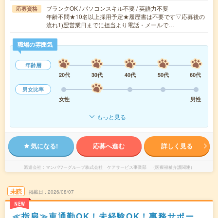
ブランクOK / パソコンスキル不要 / 英語力不要
応募資格
年齢不問★10名以上採用予定★履歴書は不要です▽応募後の
流れ1)翌営業日までに担当より電話・メールで…
職場の雰囲気
年齢層
20代
30代
40代
50代
60代
男女比率
女性
男性
もっと見る
気になる!
応募へ進む
詳しく見る
派遣会社
マンパワーグループ株式会社 ケアサービス事業部 （医療福祉介護関連）
未読
掲載日
2026/08/07
NEW
≪指扇≫車通勤OK！未経験OK！事務サポー