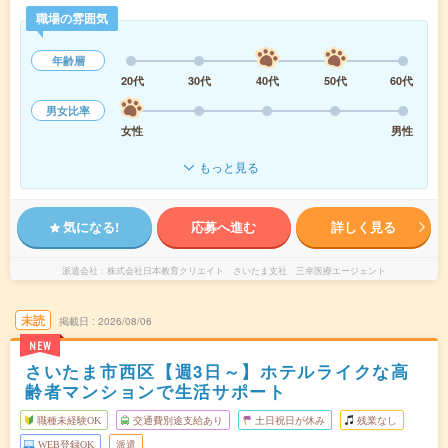
職場の雰囲気
年齢層
20代
30代
40代
50代
60代
男女比率
女性
男性
もっと見る
気になる!
応募へ進む
詳しく見る
派遣会社
株式会社日本教育クリエイト さいたま支社 三幸医療エージェント
未読
掲載日
2026/08/06
NEW
さいたま市西区【週3日～】ホテルライクな高
齢者マンションで生活サポート
職種未経験OK
交通費別途支給あり
土日祝日が休み
残業なし
WEB登録OK
派遣