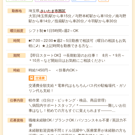
埼玉県
さいたま市西区
勤務地
大宮(埼玉県)駅から車15分／与野本町駅から車10分／南与野
駅から車14分／指扇駅から車20分／今羽駅から車30分
シフト制★1日5時間×週2～OK
曜日頻度
■17:00～22:00★週2～5日勤務で相談可（曜日の相談もお気
時間
軽に♪）★上記時間を勤務できる方な…
【即日スタートOK】⇒長期歓迎のお仕事！ 8月～＊9月～
期間
＊10月～など開始日はお気軽にご相談ください
時給1450円～ ＜扶養内OK＞
時給
交通費
交通費全額支給＊電車代はもちろんバス代や駐輪場代・ガソ
リン代も支給！
軽作業（仕分け・ピッキング・検品、商品管理）
仕事内容
＼病院内サポートスタッフ／＊――――――――難しいお仕
事はなし！初めての方もすぐに覚えられます―――…
職種未経験OK / ブランクOK / パソコンスキル不要 / 英語力不
応募資格
要
未経験歓迎資格不問ミドル活躍中＼医療業界が未経験の方も