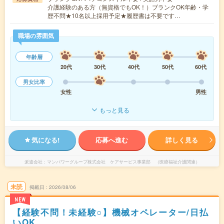
介護経験のある方（無資格でもOK！）ブランクOK年齢・学
歴不問★10名以上採用予定★履歴書は不要です…
職場の雰囲気
年齢層
20代
30代
40代
50代
60代
男女比率
女性
男性
もっと見る
気になる!
応募へ進む
詳しく見る
派遣会社
マンパワーグループ株式会社 ケアサービス事業部 （医療福祉介護関連）
未読
掲載日
2026/08/06
NEW
【経験不問！未経験○】機械オペレーター/日払
いOK