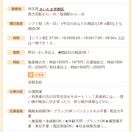
埼玉県
さいたま市西区
勤務地
西大宮駅から---分／指扇駅から---分
シフト制（月～日） ※平日のみなどの相談もOK ※週3なども
曜日頻度
相談OK
【シフト例】07:00～16:0009:00～18:0017:00～09:00※ 上記
時間
は一例です！そ…
即日～2ヶ月以上 ■開始日の相談OK！
期間
無資格の方：時給1500円～1875円 / 介護福祉士：時給1800
時給
円～2250円 / 初任者以上：時給1600円～2000円
交通費
全額支給
介護関連
仕事内容
／利用者の方の日常生活をサポート！＼▽具体的には…・買
い物や散歩に付き添ったり・折り紙や体操などのレ…
職種未経験OK / ブランクOK / パソコンスキル不要 / 英語力不
応募資格
要
＼無資格＊未経験OK／★年齢不問・ブランクOK★履歴書不
要・来社不要（電話登録OK）★社会保険完備＼…