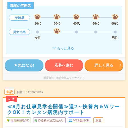
職場の雰囲気
年齢層
20代
30代
40代
50代
60代
男女比率
女性
男性
もっと見る
気になる!
応募へ進む
詳しく見る
派遣会社
株式会社ニッソーネット
未読
掲載日
2026/08/07
NEW
≪8月お仕事見学会開催≫週2～扶養内＆Wワー
クOK！カンタン病院内サポート
職種未経験OK
交通費別途支給あり
WEB登録OK
派遣