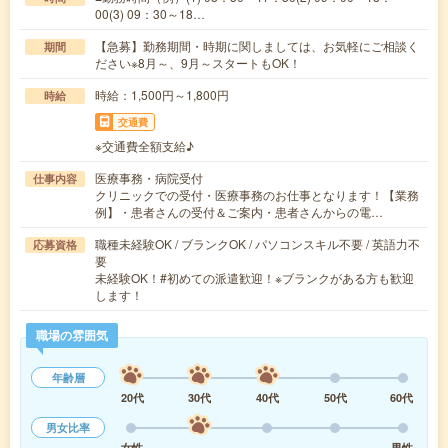
00(3) 09：30～18…
【急募】勤務期間・時期に関しましては、お気軽にご相談く
期間
ださい※8月～、9月～スタートもOK！
時給：1,500円～1,800円
時給
交通費
※交通費全額支給♪
医療事務・病院受付
仕事内容
クリニックでの受付・医療事務のお仕事となります！【業務
例】・患者さんの受付＆ご案内・患者さんからの電…
職種未経験OK / ブランクOK / パソコンスキル不要 / 英語力不
応募資格
要
未経験OK！#初めての派遣歓迎！※ブランクがある方も歓迎
します！
職場の雰囲気
年齢層
20代
30代
40代
50代
60代
男女比率
女性
男性