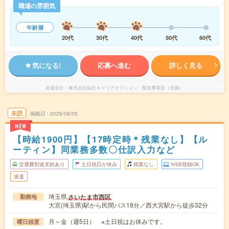
職場の雰囲気
年齢層
20代
30代
40代
50代
60代
気になる!
応募へ進む
詳しく見る
派遣会社
株式会社綜合キャリアオプション 製造事業部（全国）
未読
掲載日
2026/08/05
NEW
【時給1900円】【17時定時＊残業なし】【ル
ーティン】同業務多数〇仕訳入力など
交通費別途支給あり
土日祝日が休み
残業なし
WEB登録OK
派遣
埼玉県
さいたま市西区
勤務地
大宮(埼玉県)駅から民間バス18分／西大宮駅から徒歩32分
月～金（週5日） ※土日祝はお休みです。
曜日頻度