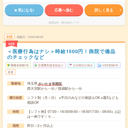
気になる!
応募へ進む
詳しく見る
派遣会社
株式会社パソナ
未読
掲載日
2026/08/05
NEW
＜医療行為はナシ＞時給1500円！病院で備品
のチェックなど
職種未経験OK
交通費別途支給あり
土日祝日が休み
WEB登録OK
派遣
埼玉県
さいたま市西区
勤務地
西大宮駅から---分／指扇駅から---分
シフト制（月～日） ※平日のみなどの相談もOK ※週3なども
曜日頻度
相談OK
【シフト例】07:00～16:0009:00～18:0017:00～09:00※ 上記
時間
は一例です！そ…
即日～2ヶ月以上
期間