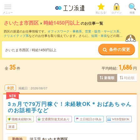
メニュー
気になる!
ログイン
検索
さいたま市西区
×
時給1450円以上
のお仕事一覧
西区の派遣のお仕事情報です。
オフィスワーク・事務系
、
営業・販売・サービス系
、
クリエイティブ系
などのお仕事を取り揃えています。さらに、
短期
・
単発
などの期間
や、
職種未経験OK
などのこだわり条件で絞り込んでいただけます。
条件の変更
さいたま市西区 / 時給1450円以上
35
1,686
全
件
平均時給:
円
時給順
新着順
未読
掲載日
2026/08/07
NEW
3ヵ月で79万円稼ぐ！未経験OK＊おばあちゃん
のお話相手など
職種未経験OK
交通費別途支給あり
土日祝日が休み
WEB登録OK
派遣
埼玉県
さいたま市西区
勤務地