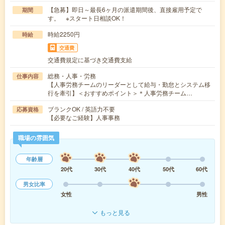
【急募】即日～最長6ヶ月の派遣期間後、直接雇用予定で
期間
す。 ※スタート日相談OK！
時給2250円
時給
交通費
交通費規定に基づき交通費支給
総務・人事・労務
仕事内容
【人事労務チームのリーダーとして給与・勤怠とシステム移
行を牽引】＜おすすめポイント＞＊人事労務チーム…
ブランクOK / 英語力不要
応募資格
【必要なご経験】人事事務
職場の雰囲気
年齢層
20代
30代
40代
50代
60代
男女比率
女性
男性
もっと見る