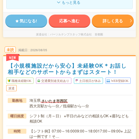
もっと見る
気になる!
応募へ進む
詳しく見る
派遣会社
パーソルテンプスタッフ株式会社 首都圏
未読
掲載日
2026/08/05
NEW
【小規模施設だから安心】未経験OK＊お話し
相手などのサポートからまずはスタート！
職種未経験OK
交通費別途支給あり
土日祝日が休み
WEB登録OK
派遣
埼玉県
さいたま市西区
勤務地
西大宮駅から---分／指扇駅から---分
シフト制（月～日） ※平日のみなどの相談もOK ※週3なども
曜日頻度
相談OK
【シフト例】07:00～16:0009:00～18:0017:00～09:00※ 上記
時間
は一例です！そ…