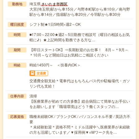
埼玉県
さいたま市西区
勤務地
大宮(埼玉県)駅から車15分／与野本町駅から車10分／南与野
駅から車14分／指扇駅から車20分／今羽駅から車30分
シフト制★1日5時間×週2～OK
曜日頻度
■17:00～22:00★週2～5日勤務で相談可（曜日の相談もお気
時間
軽に♪）★上記時間を勤務できる方な…
【即日スタートOK】⇒長期歓迎のお仕事！ 8月～＊9月～
期間
＊10月～など開始日はお気軽にご相談ください
時給1450円～ ＜扶養内OK＞
時給
交通費
交通費全額支給＊電車代はもちろんバス代や駐輪場代・ガソ
リン代も支給！
清掃
仕事内容
【医療業界が初めての方多数】総合病院にて簡単なお手伝い
をお願いします「職場環境はどう？働くスタッフの…
職種未経験OK / ブランクOK / パソコンスキル不要 / 英語力不
応募資格
要
＊未経験歓迎＊資格不問＊ミドル活躍中＼医療業界が未経験
の方も活躍しています／▼採用例▼○Wワーク先を…