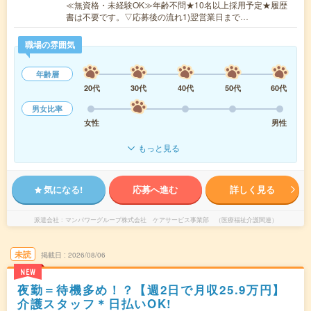
≪無資格・未経験OK≫年齢不問★10名以上採用予定★履歴
書は不要です。▽応募後の流れ1)翌営業日まで…
職場の雰囲気
年齢層
20代
30代
40代
50代
60代
男女比率
女性
男性
もっと見る
気になる!
応募へ進む
詳しく見る
派遣会社
マンパワーグループ株式会社 ケアサービス事業部 （医療福祉介護関連）
未読
掲載日
2026/08/06
NEW
夜勤＝待機多め！？【週2日で月収25.9万円】
介護スタッフ＊日払いOK!