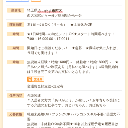
埼玉県
さいたま市西区
勤務地
西大宮駅から---分／指扇駅から---分
週3日～5日OK（月～金） ★土日休みOK
曜日頻度
★1日6時間～の時短シフトOK★スタート時間選べます！
時間
7:00～16:009:00～17:0011:…
開始日はご相談ください！ ★急募 ★職場が気に入れば、
期間
長期でも働けます！
無資格未経験：時給1600円～ 経験者：時給1800円～ ★
時給
日払い／週払い制度あり（月払いも選べます）※稼働開始時
は手続き完了次第のお支払いとなります。
交通費
交通費全額支給※規定有
介護関連
仕事内容
＊入居者の方の「ありがとう」が嬉しい＊お年寄りを笑顔に
する介護のお仕事です。おじいちゃん、おばあちゃ…
職種未経験OK / ブランクOK / パソコンスキル不要 / 英語力不
応募資格
要
無資格・未経験OK年齢不問★10名以上採用予定★履歴書は