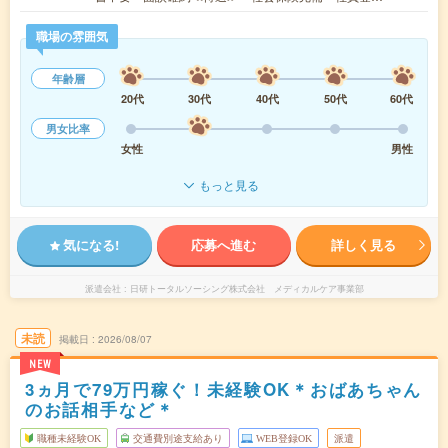
職場の雰囲気
年齢層
20代
30代
40代
50代
60代
男女比率
女性
男性
もっと見る
気になる!
応募へ進む
詳しく見る
派遣会社
日研トータルソーシング株式会社 メディカルケア事業部
未読
掲載日
2026/08/07
NEW
3ヵ月で79万円稼ぐ！未経験OK＊おばあちゃん
のお話相手など＊
職種未経験OK
交通費別途支給あり
WEB登録OK
派遣