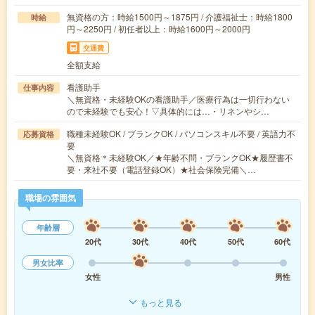
無資格の方：時給1500円～1875円 / 介護福祉士：時給1800
時給
円～2250円 / 初任者以上：時給1600円～2000円
交通費
全額支給
看護助手
仕事内容
＼無資格・未経験OKの看護助手／医療行為は一切行わない
ので未経験でも安心！▽具体的には…・リネンやシ…
職種未経験OK / ブランクOK / パソコンスキル不要 / 英語力不
応募資格
要
＼無資格＊未経験OK／★年齢不問・ブランクOK★履歴書不
要・来社不要（電話登録OK）★社会保険完備＼…
職場の雰囲気
年齢層
20代
30代
40代
50代
60代
男女比率
女性
男性
もっと見る