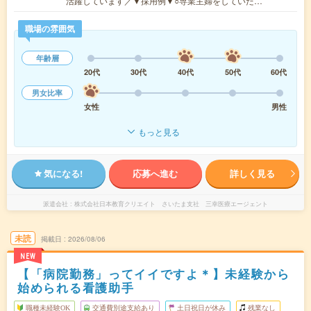
活躍しています／▼採用例▼○専業主婦をしていた…
職場の雰囲気
年齢層
20代
30代
40代
50代
60代
男女比率
女性
男性
もっと見る
気になる!
応募へ進む
詳しく見る
派遣会社
株式会社日本教育クリエイト さいたま支社 三幸医療エージェント
未読
掲載日
2026/08/06
NEW
【「病院勤務」ってイイですよ＊】未経験から
始められる看護助手
職種未経験OK
交通費別途支給あり
土日祝日が休み
残業なし