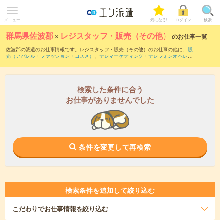
メニュー
気になる!
ログイン
検索
群馬県佐波郡
×
レジスタッフ・販売（その他）
のお仕事一覧
佐波郡の派遣のお仕事情報です。レジスタッフ・販売（その他）のお仕事の他に、
販
売（アパレル・ファッション・コスメ）
、
テレマーケティング・テレフォンオペレー
ター・コールセンター
、
窓口・ショールーム・カウンター受付
などを取り揃えていま
す。さらに、
短期
・
単発
などの期間や、
職種未経験OK
などのこだわり条件で絞り込ん
でいただけます。職種辞典：
レジスタッフ・販売（その他）のお仕事とは？とは？
検索した条件に合う
お仕事がありませんでした
条件を変更して再検索
検索条件を追加して絞り込む
こだわり
でお仕事情報を絞り込む