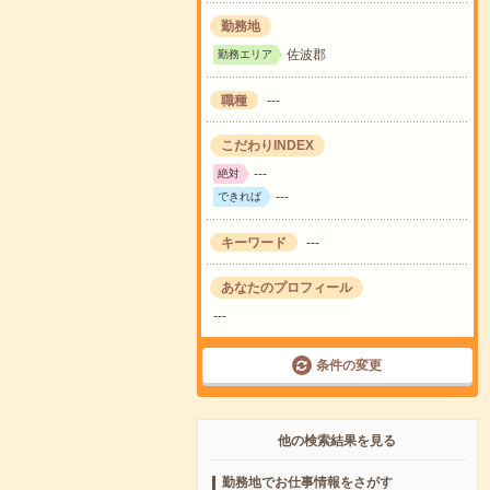
勤務地
佐波郡
勤務エリア
職種
---
こだわりINDEX
---
絶対
---
できれば
キーワード
---
あなたのプロフィール
---
条件の変更
他の検索結果を見る
勤務地でお仕事情報をさがす