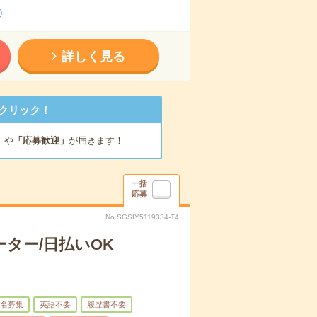
）
詳しく見る
クリック！
」
や
「応募歓迎」
が届きます！
一括
応募
No.SGSIY5119334-T4
ター/日払いOK
名募集
英語不要
履歴書不要