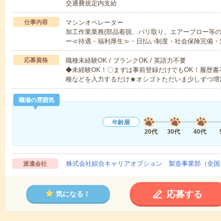
交通費規定内支給
仕事内容
マシンオペレーター
加工作業業務(部品着脱、バリ取り、エアーブロー等の
ー≪待遇・福利厚生≫・日払い制度・社会保険完備・
応募資格
職種未経験OK / ブランクOK / 英語力不要
◆未経験OK！〇まずは事前登録だけでもOK！履歴
種などを入力するだけ★オシゴトただいま少しずつ増
職場の雰囲気
年齢層
20代
30代
40代
株式会社綜合キャリアオプション 製造事業部（全国
派遣会社
応募する
気になる！