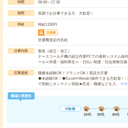
時間
09:00～17:30
期間
長期でお仕事できる方、大歓迎！
時給
時給1150円
交通費
交通費規定内支給
仕事内容
製造（組立・加工）
ナースコール子機の組立作業PCでの基幹システム操
ール≪待遇・福利厚生≫・日払い制度・社会保険完備
応募資格
職種未経験OK / ブランクOK / 英語力不要
◆未経験OK！◆ExcelやWordの操作できる方歓迎
で気軽にオンライン登録★氏名・職種などを入…
つづ
職場の雰囲気
年齢層
20代
30代
40代