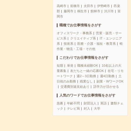
高崎市
前橋市
太田市
伊勢崎市
邑楽
郡
藤岡市
桐生市
館林市
渋川市
富
岡市
職種でお仕事情報をさがす
オフィスワーク・事務系
営業・販売・サー
ビス系
クリエイティブ系
IT・エンジニア
系
技術系
医療・介護・福祉・教育系
軽
作業・物流・工場・その他
こだわりでお仕事情報をさがす
短期
単発
職種未経験OK
10名以上の大
量募集
友だちと一緒の応募OK
在宅・リモ
ートワーク
週2～3日勤務
週4日勤務
土
日祝のみ勤務
残業なし
副業・WワークOK
交通費別途支給あり
語学力が活かせる
人気のワードでお仕事情報をさがす
急募
年齢不問
財団法人
英語
書類チェ
ック
テレビ局
封入
大学