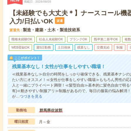
NEW
掲載日
2026/08/05
【未経験でも大丈夫＊】ナースコール機
入力/日払いOK
派遣
製造・建築・土木・製造技術系
派遣先
職種未経験OK
社会人未経験OK
ブランクOK
既卒第二新卒OK
複数
WEB登録OK
週5日勤務
土日祝休
残業なし
交費支給
制服
ここがポイント！
残業基本なし！女性が仕事をしやすい職場！
≪残業基本なし≫自分の時間をしっかり確保できる、残業基本ナシの
たい方にオススメ！≪女性が仕事をしやすい職場≫もちろん男性の応
人と一緒にプライベート満喫！≪髪型自由≫基本的に髪色自由で明るす
有)≪動きやすい制服アリ≫制服があるので、毎日の服装の悩み解消
が…
つづきを見る
勤務地
群馬県佐波郡
曜日頻度
月～金