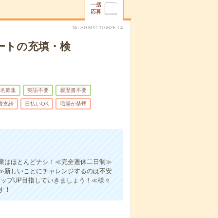
一括
応募
No.SGSIY5116828-T4
ートの充填・検
名募集
英語不要
履歴書不要
費支給
日払いOK
職場が禁煙
業はほとんどナシ！≪完全週休二日制≫
≫新しいことにチャレンジするのは不安
ップUP目指していきましょう！≪様々
す！