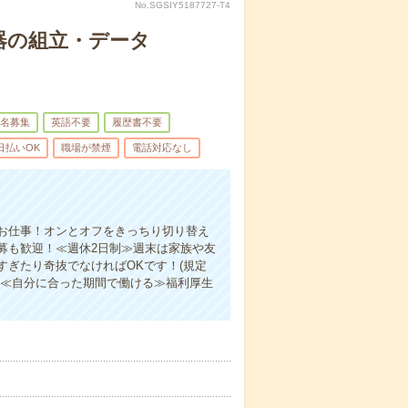
No.SGSIY5187727-T4
器の組立・データ
名募集
英語不要
履歴書不要
日払いOK
職場が禁煙
電話対応なし
お仕事！オンとオフをきっちり切り替え
募も歓迎！≪週休2日制≫週末は家族や友
ぎたり奇抜でなければOKです！(規定
！≪自分に合った期間で働ける≫福利厚生