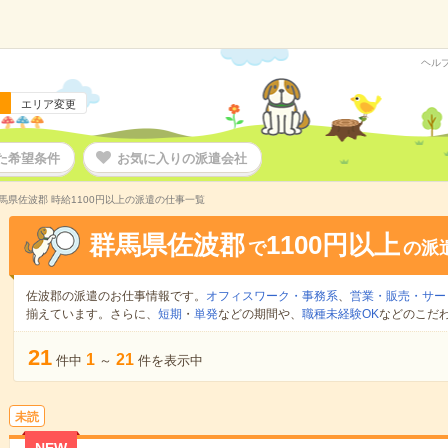
ヘル
エリア変更
た希望条件
お気に入りの派遣会社
馬県佐波郡 時給1100円以上の派遣の仕事一覧
群馬県佐波郡
1100円以上
で
の派
佐波郡の派遣のお仕事情報です。
オフィスワーク・事務系
、
営業・販売・サー
揃えています。さらに、
短期
・
単発
などの期間や、
職種未経験OK
などのこだ
21
1
21
件中
～
件を表示中
未読