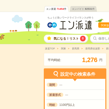
エン派遣
71454
件
エンバイト
82531
件
ちょうど良いワークライフバランスが叶う
関東版
気になる！リスト
0
保存し
派遣TOP
関東
群馬県
群馬県佐波郡
群
,
1
2
7
6
平均時給:
円
設定中の検索条件
期間
---
派遣形式
---
時給
1100円以上