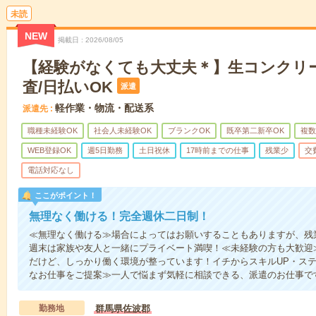
未読
NEW
掲載日
2026/08/05
【経験がなくても大丈夫＊】生コンクリ
査/日払いOK
派遣
軽作業・物流・配送系
派遣先
職種未経験OK
社会人未経験OK
ブランクOK
既卒第二新卒OK
複数
WEB登録OK
週5日勤務
土日祝休
17時前までの仕事
残業少
交
電話対応なし
ここがポイント！
無理なく働ける！完全週休二日制！
≪無理なく働ける≫場合によってはお願いすることもありますが、残
週末は家族や友人と一緒にプライベート満喫！≪未経験の方も大歓迎
だけど、しっかり働く環境が整っています！イチからスキルUP・ステ
なお仕事をご提案≫一人で悩まず気軽に相談できる、派遣のお仕事で
勤務地
群馬県佐波郡