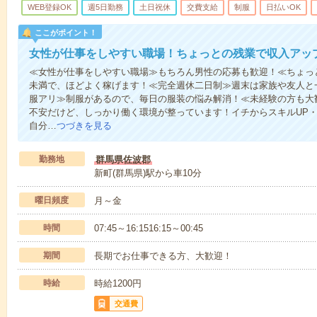
WEB登録OK
週5日勤務
土日祝休
交費支給
制服
日払いOK
ここがポイント！
女性が仕事をしやすい職場！ちょっとの残業で収入アッ
≪女性が仕事をしやすい職場≫もちろん男性の応募も歓迎！≪ちょっ
未満で、ほどよく稼げます！≪完全週休二日制≫週末は家族や友人と
服アリ≫制服があるので、毎日の服装の悩み解消！≪未経験の方も大
不安だけど、しっかり働く環境が整っています！イチからスキルUP・
自分…
つづきを見る
勤務地
群馬県佐波郡
新町(群馬県)駅から車10分
曜日頻度
月～金
時間
07:45～16:1516:15～00:45
期間
長期でお仕事できる方、大歓迎！
時給
時給1200円
交通費