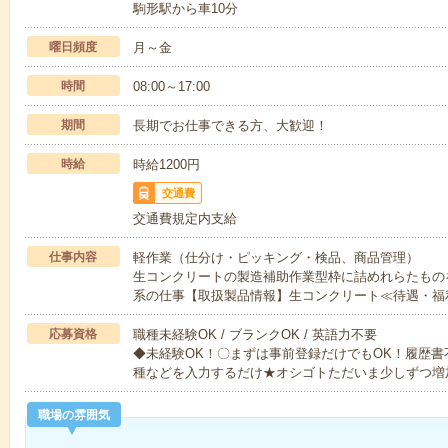
駒形駅から車10分
曜日頻度
月～金
時間
08:00～17:00
期間
長期でお仕事できる方、大歓迎！
時給
時給1200円
交通費
交通費規定内支給
仕事内容
軽作業（仕分け・ピッキング・検品、商品管理）
生コンクリートの製造補助作業型枠に詰めれらたもの
系の仕事【取扱製品情報】生コンクリート≪待遇・福
応募資格
職種未経験OK / ブランクOK / 英語力不要
◆未経験OK！〇まずは事前登録だけでもOK！履歴
種などを入力するだけ★オシゴトただいま少しずつ増
職場の雰囲気