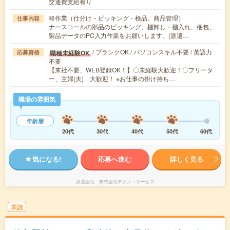
交通費支給有り
軽作業（仕分け・ピッキング・検品、商品管理）
仕事内容
ナースコールの部品のピッキング、棚卸し・棚入れ、梱包、
製品データのPC入力作業をお願いします。(派遣…
/ ブランクOK / パソコンスキル不要 / 英語力
職種未経験OK
応募資格
不要
【来社不要、WEB登録OK！】〇未経験大歓迎！〇フリータ
ー、主婦(夫) 大歓迎！ ※お仕事の掛け持ち…
職場の雰囲気
年齢層
20代
30代
40代
50代
60代
気になる!
応募へ進む
詳しく見る
派遣会社
株式会社テクノ・サービス
未読