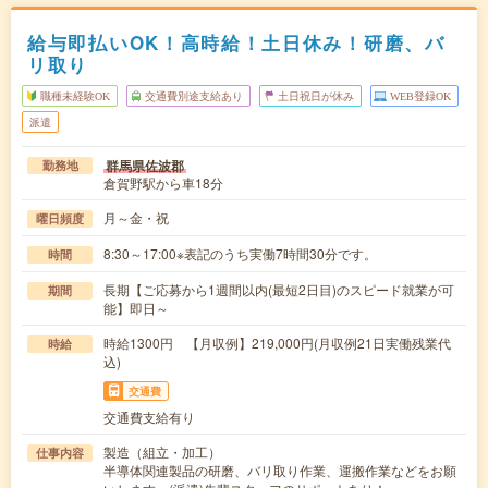
給与即払いOK！高時給！土日休み！研磨、バ
リ取り
職種未経験OK
交通費別途支給あり
土日祝日が休み
WEB登録OK
派遣
群馬県佐波郡
勤務地
倉賀野駅から車18分
月～金・祝
曜日頻度
8:30～17:00※表記のうち実働7時間30分です。
時間
長期【ご応募から1週間以内(最短2日目)のスピード就業が可
期間
能】即日～
時給1300円 【月収例】219,000円(月収例21日実働残業代
時給
込)
交通費
交通費支給有り
製造（組立・加工）
仕事内容
半導体関連製品の研磨、バリ取り作業、運搬作業などをお願