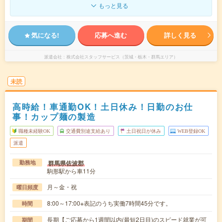
もっと見る
気になる!
応募へ進む
詳しく見る
派遣会社
株式会社スタッフサービス（茨城・栃木・群馬エリア）
未読
高時給！車通勤OK！土日休み！日勤のお仕
事！カップ麺の製造
職種未経験OK
交通費別途支給あり
土日祝日が休み
WEB登録OK
派遣
群馬県佐波郡
勤務地
駒形駅から車11分
月～金・祝
曜日頻度
8:00～17:00※表記のうち実働7時間45分です。
時間
長期【ご応募から1週間以内(最短2日目)のスピード就業が可
期間