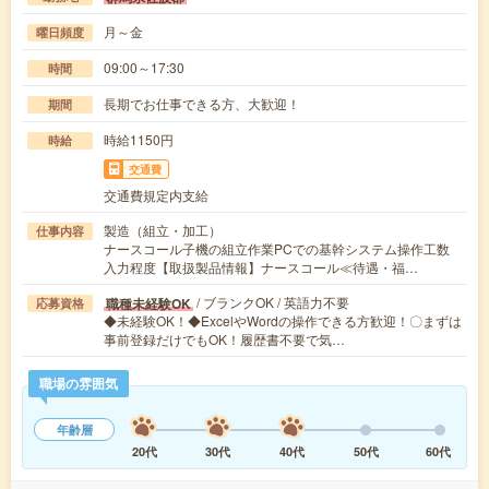
月～金
曜日頻度
09:00～17:30
時間
長期でお仕事できる方、大歓迎！
期間
時給1150円
時給
交通費
交通費規定内支給
製造（組立・加工）
仕事内容
ナースコール子機の組立作業PCでの基幹システム操作工数
入力程度【取扱製品情報】ナースコール≪待遇・福…
/ ブランクOK / 英語力不要
職種未経験OK
応募資格
◆未経験OK！◆ExcelやWordの操作できる方歓迎！〇まずは
事前登録だけでもOK！履歴書不要で気…
職場の雰囲気
年齢層
20代
30代
40代
50代
60代