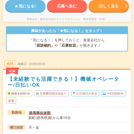
気になる!
応募へ進む
詳しく見る
派遣会社
株式会社綜合キャリアオプション 製造事業部（全国）
興味があったら「★気になる！」をタップ！
「気になる！」を押しておくと、派遣会社から
「面談確約」
や
「応募歓迎」
が届きます！
未読
掲載日
2026/08/05
NEW
【未経験でも活躍できる！】機械オペレータ
ー/日払いOK
職種未経験OK
交通費別途支給あり
土日祝日が休み
WEB登録OK
派遣
群馬県佐波郡
勤務地
新町(群馬県)駅から車10分
月～金
曜日頻度