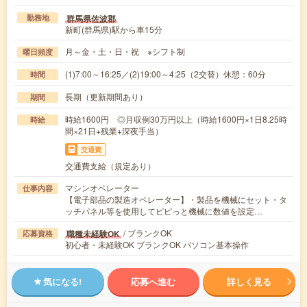
群馬県佐波郡
勤務地
新町(群馬県)駅から車15分
月～金・土・日・祝 ※シフト制
曜日頻度
(1)7:00～16:25／(2)19:00～4:25（2交替）休憩：60分
時間
長期（更新期間あり）
期間
時給1600円 ◎月収例30万円以上（時給1600円×1日8.25時
時給
間×21日+残業+深夜手当）
交通費
交通費支給（規定あり）
マシンオペレーター
仕事内容
【電子部品の製造オペレーター】・製品を機械にセット・タ
ッチパネル等を使用してピピっと機械に数値を設定…
/ ブランクOK
職種未経験OK
応募資格
初心者・未経験OK ブランクOK パソコン基本操作
気になる!
応募へ進む
詳しく見る