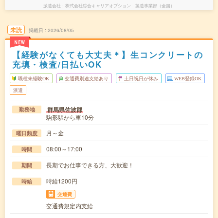
派遣会社
株式会社綜合キャリアオプション 製造事業部（全国）
未読
掲載日
2026/08/05
NEW
【経験がなくても大丈夫＊】生コンクリートの
充填・検査/日払いOK
職種未経験OK
交通費別途支給あり
土日祝日が休み
WEB登録OK
派遣
群馬県佐波郡
勤務地
駒形駅から車10分
月～金
曜日頻度
08:00～17:00
時間
長期でお仕事できる方、大歓迎！
期間
時給1200円
時給
交通費
交通費規定内支給