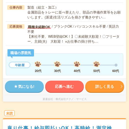
製造（組立・加工）
仕事内容
金属部品をトレーに並べ替えたり、部品の準備作業等をお願
いします。(派遣)生活リズムを崩さず働きやすい…
/ ブランクOK / パソコンスキル不要 / 英語力
職種未経験OK
応募資格
不要
【来社不要、WEB登録OK！】〇未経験大歓迎！〇フリータ
ー、主婦(夫) 大歓迎！ ※お仕事の掛け持ち…
職場の雰囲気
年齢層
20代
30代
40代
50代
60代
気になる!
応募へ進む
詳しく見る
派遣会社
株式会社テクノ・サービス
未読
座り仕事！給与即払いOK！高時給！測定検