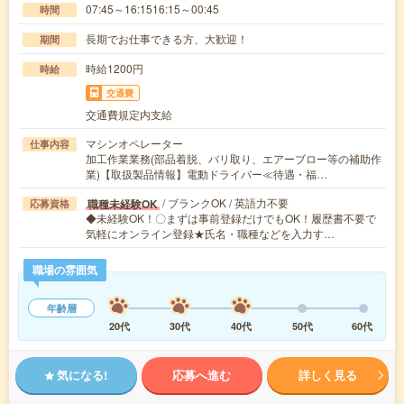
07:45～16:1516:15～00:45
時間
長期でお仕事できる方、大歓迎！
期間
時給1200円
時給
交通費
交通費規定内支給
マシンオペレーター
仕事内容
加工作業業務(部品着脱、バリ取り、エアーブロー等の補助作
業)【取扱製品情報】電動ドライバー≪待遇・福…
/ ブランクOK / 英語力不要
職種未経験OK
応募資格
◆未経験OK！〇まずは事前登録だけでもOK！履歴書不要で
気軽にオンライン登録★氏名・職種などを入力す…
職場の雰囲気
年齢層
20代
30代
40代
50代
60代
気になる!
応募へ進む
詳しく見る