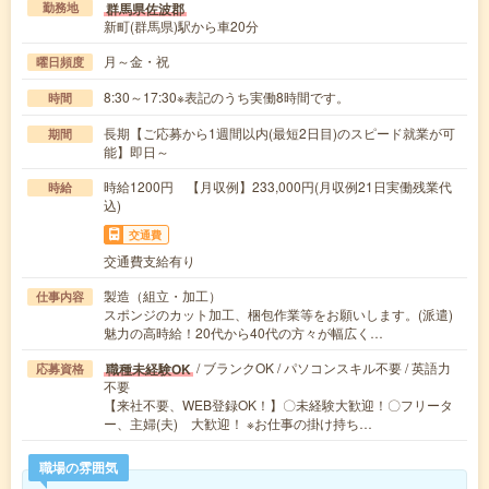
群馬県佐波郡
勤務地
新町(群馬県)駅から車20分
月～金・祝
曜日頻度
8:30～17:30※表記のうち実働8時間です。
時間
長期【ご応募から1週間以内(最短2日目)のスピード就業が可
期間
能】即日～
時給1200円 【月収例】233,000円(月収例21日実働残業代
時給
込)
交通費
交通費支給有り
製造（組立・加工）
仕事内容
スポンジのカット加工、梱包作業等をお願いします。(派遣)
魅力の高時給！20代から40代の方々が幅広く…
/ ブランクOK / パソコンスキル不要 / 英語力
職種未経験OK
応募資格
不要
【来社不要、WEB登録OK！】〇未経験大歓迎！〇フリータ
ー、主婦(夫) 大歓迎！ ※お仕事の掛け持ち…
職場の雰囲気