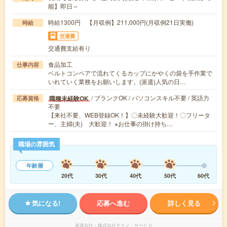
能】即日～
時給1300円 【月収例】211,000円(月収例21日実働)
時給
交通費
交通費支給有り
食品加工
仕事内容
ベルトコンベアで流れてくるカップにかやくの袋を手作業で
いれていく業務をお願いします。(派遣)人気の日…
/ ブランクOK / パソコンスキル不要 / 英語力
職種未経験OK
応募資格
不要
【来社不要、WEB登録OK！】〇未経験大歓迎！〇フリータ
ー、主婦(夫) 大歓迎！ ※お仕事の掛け持ち…
職場の雰囲気
年齢層
20代
30代
40代
50代
60代
気になる!
応募へ進む
詳しく見る
派遣会社
株式会社テクノ・サービス