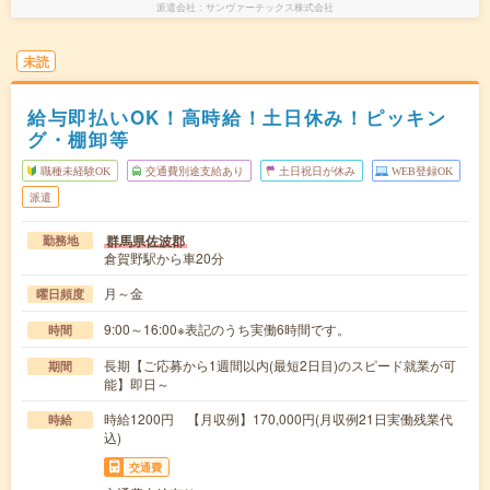
派遣会社
サンヴァーテックス株式会社
未読
給与即払いOK！高時給！土日休み！ピッキン
グ・棚卸等
職種未経験OK
交通費別途支給あり
土日祝日が休み
WEB登録OK
派遣
群馬県佐波郡
勤務地
倉賀野駅から車20分
月～金
曜日頻度
9:00～16:00※表記のうち実働6時間です。
時間
長期【ご応募から1週間以内(最短2日目)のスピード就業が可
期間
能】即日～
時給1200円 【月収例】170,000円(月収例21日実働残業代
時給
込)
交通費