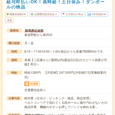
給与即払いOK！高時給！土日休み！ダンボー
ルの検品
職種未経験OK
交通費別途支給あり
土日祝日が休み
WEB登録OK
派遣
群馬県佐波郡
勤務地
倉賀野駅から車20分
月～金
曜日頻度
8:15～17:0516:50～1:40※表記のうち実働7時間50分です。
時間
長期【ご応募から1週間以内(最短2日目)のスピード就業が可
期間
能】即日～
時給1280円 【月収例】247,000円(月収例21日実働残業代
時給
込)
交通費
交通費支給有り
軽作業（仕分け・ピッキング・検品、商品管理）
仕事内容
ベルトコンベアで流れてくる段ボールに傷や汚れがないかの
検品作業、機械のボタンを押してバンドを締める業…
/ ブランクOK / パソコンスキル不要 / 英語力