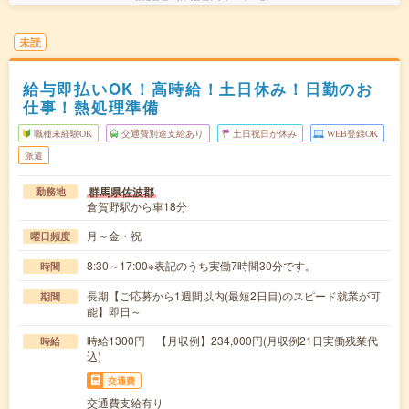
未読
給与即払いOK！高時給！土日休み！日勤のお
仕事！熱処理準備
職種未経験OK
交通費別途支給あり
土日祝日が休み
WEB登録OK
派遣
群馬県佐波郡
勤務地
倉賀野駅から車18分
月～金・祝
曜日頻度
8:30～17:00※表記のうち実働7時間30分です。
時間
長期【ご応募から1週間以内(最短2日目)のスピード就業が可
期間
能】即日～
時給1300円 【月収例】234,000円(月収例21日実働残業代
時給
込)
交通費
交通費支給有り