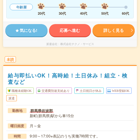
年齢層
20代
30代
40代
50代
60代
気になる!
応募へ進む
詳しく見る
派遣会社
株式会社テクノ・サービス
未読
給与即払いOK！高時給！土日休み！組立・検
査など
職種未経験OK
交通費別途支給あり
土日祝日が休み
WEB登録OK
派遣
群馬県佐波郡
勤務地
新町(群馬県)駅から車15分
月～金
曜日頻度
9:00～17:00※表記のうち実働7時間です。
時間