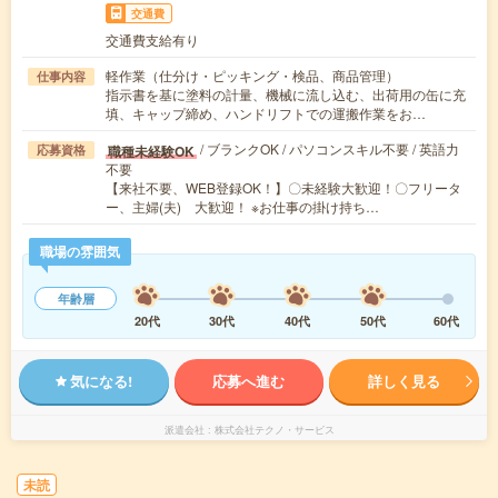
交通費
交通費支給有り
軽作業（仕分け・ピッキング・検品、商品管理）
仕事内容
指示書を基に塗料の計量、機械に流し込む、出荷用の缶に充
填、キャップ締め、ハンドリフトでの運搬作業をお…
/ ブランクOK / パソコンスキル不要 / 英語力
職種未経験OK
応募資格
不要
【来社不要、WEB登録OK！】〇未経験大歓迎！〇フリータ
ー、主婦(夫) 大歓迎！ ※お仕事の掛け持ち…
職場の雰囲気
年齢層
20代
30代
40代
50代
60代
気になる!
応募へ進む
詳しく見る
派遣会社
株式会社テクノ・サービス
未読