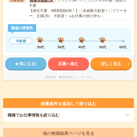
職種未経験OK
応募資格
不要
【来社不要、WEB登録OK！】〇未経験大歓迎！〇フリータ
ー、主婦(夫) 大歓迎！ ※お仕事の掛け持ち…
職場の雰囲気
年齢層
20代
30代
40代
50代
60代
気になる!
応募へ進む
詳しく見る
派遣会社
株式会社テクノ・サービス
検索条件を追加して絞り込む
職種
でお仕事情報を絞り込む
他の検索結果ページを見る