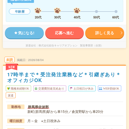
年齢層
20代
30代
40代
50代
60代
気になる!
応募へ進む
詳しく見る
派遣会社
株式会社綜合キャリアオプション 製造事業部（全国）
未読
掲載日
2026/08/04
NEW
17時半まで＊受注発注業務など＊引継ぎあり＊
オフィカジOK
職種未経験OK
交通費別途支給あり
土日祝日が休み
WEB登録OK
派遣
群馬県佐波郡
勤務地
新町(群馬県)駅から車15分／倉賀野駅から車20分
月～金 ※土日祝休み
曜日頻度