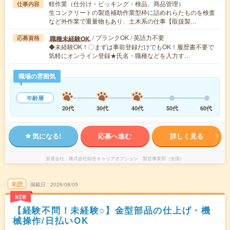
軽作業（仕分け・ピッキング・検品、商品管理）
仕事内容
生コンクリートの製造補助作業型枠に詰めれらたものを検査
など外作業で重量物もあり、土木系の仕事【取扱製…
/ ブランクOK / 英語力不要
職種未経験OK
応募資格
◆未経験OK！〇まずは事前登録だけでもOK！履歴書不要で
気軽にオンライン登録★氏名・職種などを入力す…
職場の雰囲気
年齢層
20代
30代
40代
50代
60代
気になる!
応募へ進む
詳しく見る
派遣会社
株式会社綜合キャリアオプション 製造事業部（全国）
未読
掲載日
2026/08/05
NEW
【経験不問！未経験○】金型部品の仕上げ・機
械操作/日払いOK