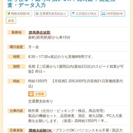
査・データ入力
職種未経験OK
交通費別途支給あり
土日祝日が休み
WEB登録OK
派遣
群馬県佐波郡
勤務地
新町(群馬県)駅から車15分
月～金
曜日頻度
8:30～17:30※表記のうち実働8時間です。
時間
長期【ご応募から1週間以内(最短2日目)のスピード就業が可
期間
能】即日～
時給1350円 【月収例】205,000円(月収例21日実働残業代
時給
込)
交通費
交通費支給有り
軽作業（仕分け・ピッキング・検品、商品管理）
仕事内容
製品の機械セット、品質検査、測定、耐久試験、PC入力業
務をお願いします。（派遣）高時給1350円！半…
/ ブランクOK / パソコンスキル不要 / 英語力
職種未経験OK
応募資格