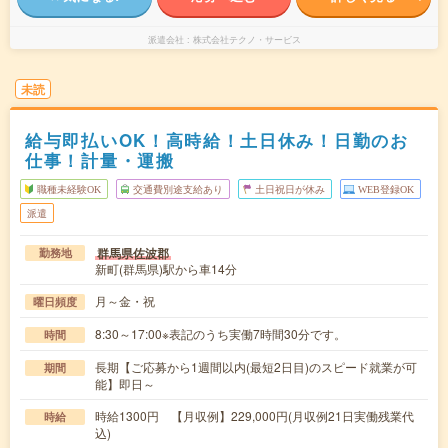
派遣会社
株式会社テクノ・サービス
未読
給与即払いOK！高時給！土日休み！日勤のお
仕事！計量・運搬
職種未経験OK
交通費別途支給あり
土日祝日が休み
WEB登録OK
派遣
群馬県佐波郡
勤務地
新町(群馬県)駅から車14分
月～金・祝
曜日頻度
8:30～17:00※表記のうち実働7時間30分です。
時間
長期【ご応募から1週間以内(最短2日目)のスピード就業が可
期間
能】即日～
時給1300円 【月収例】229,000円(月収例21日実働残業代
時給
込)