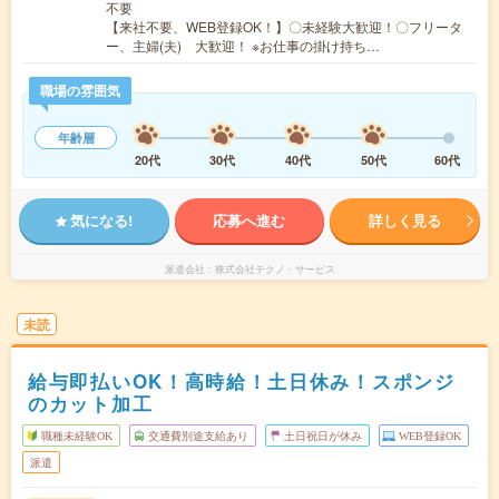
不要
【来社不要、WEB登録OK！】〇未経験大歓迎！〇フリータ
ー、主婦(夫) 大歓迎！ ※お仕事の掛け持ち…
職場の雰囲気
年齢層
20代
30代
40代
50代
60代
気になる!
応募へ進む
詳しく見る
派遣会社
株式会社テクノ・サービス
未読
給与即払いOK！高時給！土日休み！スポンジ
のカット加工
職種未経験OK
交通費別途支給あり
土日祝日が休み
WEB登録OK
派遣