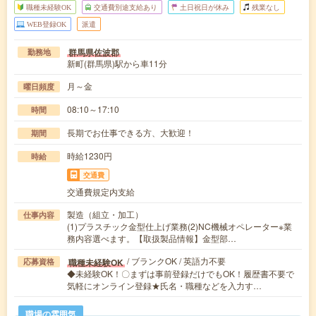
職種未経験OK
交通費別途支給あり
土日祝日が休み
残業なし
WEB登録OK
派遣
群馬県佐波郡
勤務地
新町(群馬県)駅から車11分
月～金
曜日頻度
08:10～17:10
時間
長期でお仕事できる方、大歓迎！
期間
時給1230円
時給
交通費
交通費規定内支給
製造（組立・加工）
仕事内容
(1)プラスチック金型仕上げ業務(2)NC機械オペレーター※業
務内容選べます。【取扱製品情報】金型部…
/ ブランクOK / 英語力不要
職種未経験OK
応募資格
◆未経験OK！〇まずは事前登録だけでもOK！履歴書不要で
気軽にオンライン登録★氏名・職種などを入力す…
職場の雰囲気