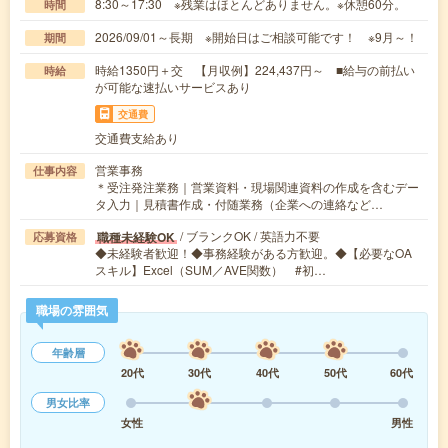
8:30～17:30 ※残業はほとんどありません。※休憩60分。
時間
2026/09/01～長期 ※開始日はご相談可能です！ ※9月～！
期間
時給1350円＋交 【月収例】224,437円～ ■給与の前払い
時給
が可能な速払いサービスあり
交通費
交通費支給あり
営業事務
仕事内容
＊受注発注業務｜営業資料・現場関連資料の作成を含むデー
タ入力｜見積書作成・付随業務（企業への連絡など…
/ ブランクOK / 英語力不要
職種未経験OK
応募資格
◆未経験者歓迎！◆事務経験がある方歓迎。◆【必要なOA
スキル】Excel（SUM／AVE関数） #初…
職場の雰囲気
年齢層
20代
30代
40代
50代
60代
男女比率
女性
男性