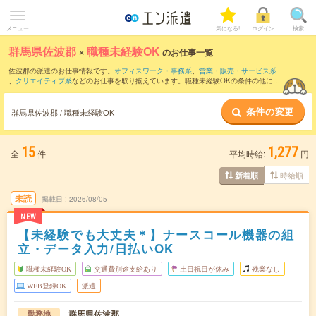
メニュー
気になる!
ログイン
検索
群馬県佐波郡
×
職種未経験OK
のお仕事一覧
佐波郡の派遣のお仕事情報です。
オフィスワーク・事務系
、
営業・販売・サービス系
、
クリエイティブ系
などのお仕事を取り揃えています。職種未経験OKの条件の他に、
交通費別途支給あり
、
友だちと一緒の応募OK
、
残業なし
などのこだわり条件も取り揃
えています。
条件の変更
群馬県佐波郡 / 職種未経験OK
15
1,277
全
件
平均時給:
円
時給順
新着順
未読
掲載日
2026/08/05
NEW
【未経験でも大丈夫＊】ナースコール機器の組
立・データ入力/日払いOK
職種未経験OK
交通費別途支給あり
土日祝日が休み
残業なし
WEB登録OK
派遣
群馬県佐波郡
勤務地