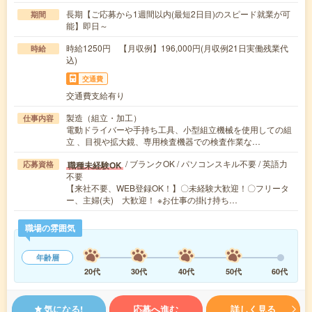
長期【ご応募から1週間以内(最短2日目)のスピード就業が可
期間
能】即日～
時給1250円 【月収例】196,000円(月収例21日実働残業代
時給
込)
交通費
交通費支給有り
製造（組立・加工）
仕事内容
電動ドライバーや手持ち工具、小型組立機械を使用しての組
立 、目視や拡大鏡、専用検査機器での検査作業な…
/ ブランクOK / パソコンスキル不要 / 英語力
職種未経験OK
応募資格
不要
【来社不要、WEB登録OK！】〇未経験大歓迎！〇フリータ
ー、主婦(夫) 大歓迎！ ※お仕事の掛け持ち…
職場の雰囲気
年齢層
20代
30代
40代
50代
60代
気になる!
応募へ進む
詳しく見る