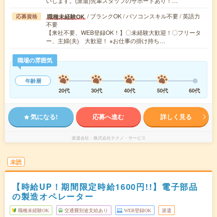
いします。(派遣)先輩スタッフのサポートあり！…
/ ブランクOK / パソコンスキル不要 / 英語力
職種未経験OK
応募資格
不要
【来社不要、WEB登録OK！】〇未経験大歓迎！〇フリータ
ー、主婦(夫) 大歓迎！ ※お仕事の掛け持ち…
職場の雰囲気
年齢層
20代
30代
40代
50代
60代
気になる!
応募へ進む
詳しく見る
派遣会社
株式会社テクノ・サービス
未読
【時給UP！期間限定時給1600円!!】電子部品
の製造オペレーター
職種未経験OK
交通費別途支給あり
WEB登録OK
派遣