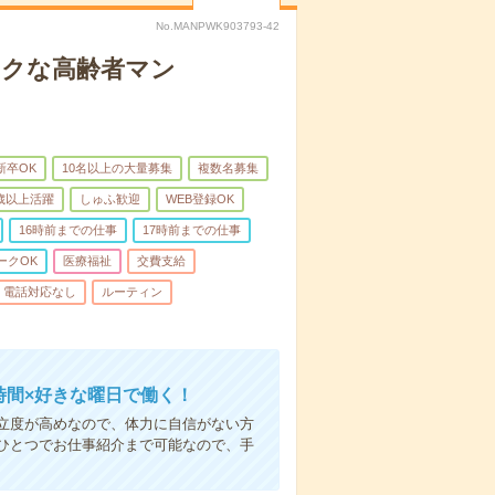
No.MANPWK903793-42
イクな高齢者マン
新卒OK
10名以上の大量募集
複数名募集
0歳以上活躍
しゅふ歓迎
WEB登録OK
16時前までの仕事
17時前までの仕事
ークOK
医療福祉
交費支給
電話対応なし
ルーティン
時間×好きな曜日で働く！
立度が高めなので、体力に自信がない方
ひとつでお仕事紹介まで可能なので、手