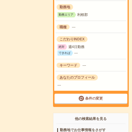
勤務地
利根郡
勤務エリア
職種
---
こだわりINDEX
週4日勤務
絶対
---
できれば
キーワード
---
あなたのプロフィール
---
条件の変更
他の検索結果を見る
勤務地でお仕事情報をさがす