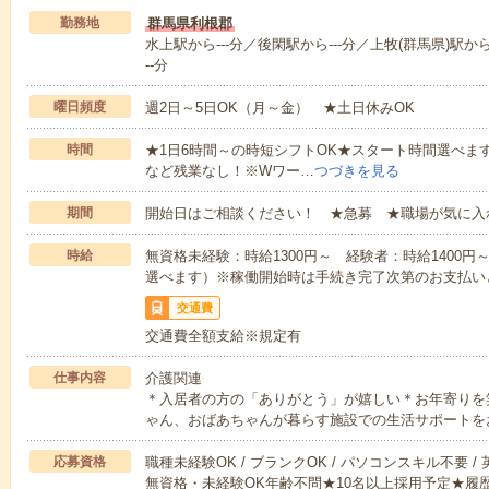
勤務地
群馬県利根郡
水上駅から---分／後閑駅から---分／上牧(群馬県)駅から
--分
曜日頻度
週2日～5日OK（月～金） ★土日休みOK
時間
★1日6時間～の時短シフトOK★スタート時間選べます！7:00～1
など残業なし！※Wワー…
つづきを見る
期間
開始日はご相談ください！ ★急募 ★職場が気に入
時給
無資格未経験：時給1300円～ 経験者：時給1400
選べます）※稼働開始時は手続き完了次第のお支払い
交通費
交通費全額支給※規定有
仕事内容
介護関連
＊入居者の方の「ありがとう」が嬉しい＊お年寄りを
ゃん、おばあちゃんが暮らす施設での生活サポートを
応募資格
職種未経験OK / ブランクOK / パソコンスキル不要 /
無資格・未経験OK年齢不問★10名以上採用予定★履