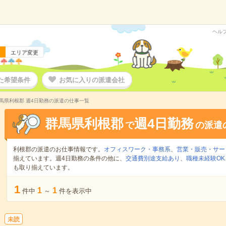
ヘル
エリア変更
た希望条件
お気に入りの派遣会社
馬県利根郡 週4日勤務の派遣の仕事一覧
群馬県利根郡
週4日勤務
で
の派遣
利根郡の派遣のお仕事情報です。
オフィスワーク・事務系
、
営業・販売・サー
揃えています。週4日勤務の条件の他に、
交通費別途支給あり
、
職種未経験OK
も取り揃えています。
1
1
1
件中
～
件を表示中
未読