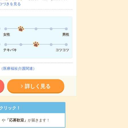
つづきを見る
女性
男性
テキパキ
コツコツ
（医療福祉介護関連）
詳しく見る
クリック！
」
や
「応募歓迎」
が届きます！