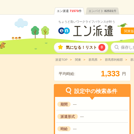
エン派遣
71573
件
エンバイト
82531
件
ちょうど良いワークライフバランスが叶う
関東版
気になる！リスト
0
保存し
派遣TOP
関東
群馬県
群馬県利根郡
群
,
1
3
3
3
平均時給:
円
設定中の検索条件
期間
---
派遣形式
---
時給
---