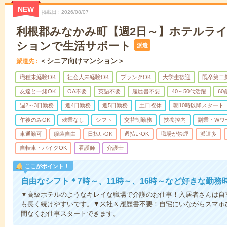
NEW
掲載日
2026/08/07
利根郡みなかみ町【週2日～】ホテルラ
ションで生活サポート
派遣
＜シニア向けマンション＞
派遣先
職種未経験OK
社会人未経験OK
ブランクOK
大学生歓迎
既卒第二
友達と一緒OK
OA不要
英語不要
履歴書不要
40～50代活躍
6
週2～3日勤務
週4日勤務
週5日勤務
土日祝休
朝10時以降スタート
午後のみOK
残業なし
シフト
交替制勤務
扶養控内
副業・Wワ
車通勤可
服装自由
日払いOK
週払いOK
職場が禁煙
派遣多
自転車・バイクOK
看護師
介護士
ここがポイント！
自由なシフト＊7時～、11時～、16時～など好きな勤務
▼高級ホテルのようなキレイな職場で介護のお仕事！入居者さんは自
も長く続けやすいです。▼来社＆履歴書不要！自宅にいながらスマホ
間なくお仕事スタートできます。