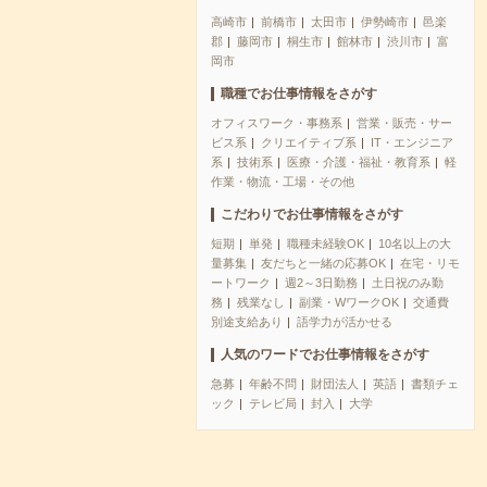
高崎市
前橋市
太田市
伊勢崎市
邑楽
郡
藤岡市
桐生市
館林市
渋川市
富
岡市
職種でお仕事情報をさがす
オフィスワーク・事務系
営業・販売・サー
ビス系
クリエイティブ系
IT・エンジニア
系
技術系
医療・介護・福祉・教育系
軽
作業・物流・工場・その他
こだわりでお仕事情報をさがす
短期
単発
職種未経験OK
10名以上の大
量募集
友だちと一緒の応募OK
在宅・リモ
ートワーク
週2～3日勤務
土日祝のみ勤
務
残業なし
副業・WワークOK
交通費
別途支給あり
語学力が活かせる
人気のワードでお仕事情報をさがす
急募
年齢不問
財団法人
英語
書類チェ
ック
テレビ局
封入
大学