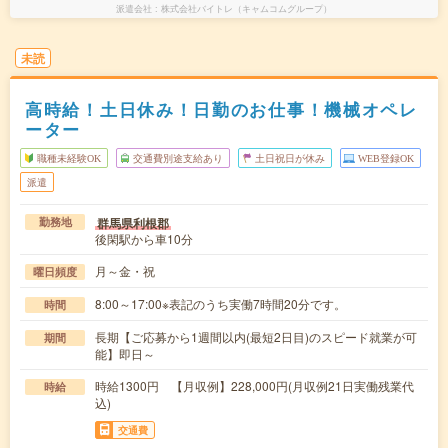
派遣会社
株式会社バイトレ（キャムコムグループ）
未読
高時給！土日休み！日勤のお仕事！機械オペレ
ーター
職種未経験OK
交通費別途支給あり
土日祝日が休み
WEB登録OK
派遣
群馬県利根郡
勤務地
後閑駅から車10分
月～金・祝
曜日頻度
8:00～17:00※表記のうち実働7時間20分です。
時間
長期【ご応募から1週間以内(最短2日目)のスピード就業が可
期間
能】即日～
時給1300円 【月収例】228,000円(月収例21日実働残業代
時給
込)
交通費