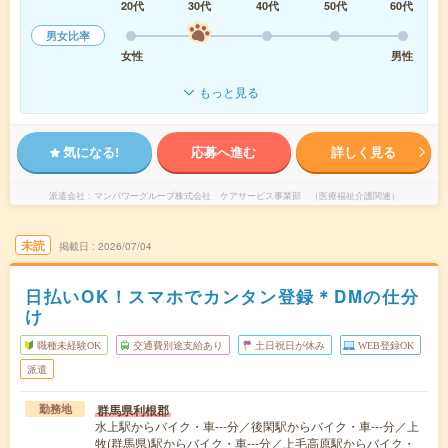
20代
30代
40代
50代
60代
男女比率
女性
男性
もっと見る
気になる!
応募へ進む
詳しく見る
派遣会社
マンパワーグループ株式会社 ケアサービス事業部 （医療福祉介護関連）
未読
掲載日
2026/07/04
日払いOK！スマホでカンタン登録＊DMの仕分
け
職種未経験OK
交通費別途支給あり
土日祝日が休み
WEB登録OK
派遣
群馬県利根郡
勤務地
水上駅からバイク・車---分／後閑駅からバイク・車---分／上
牧(群馬県)駅からバイク・車---分／上毛高原駅からバイク・