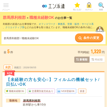
メニュー
気になる!
ログイン
検索
群馬県利根郡
×
職種未経験OK
のお仕事一覧
利根郡の派遣のお仕事情報です。
オフィスワーク・事務系
、
営業・販売・サービス系
、
クリエイティブ系
などのお仕事を取り揃えています。職種未経験OKの条件の他に、
交通費別途支給あり
、
友だちと一緒の応募OK
、
残業なし
などのこだわり条件も取り揃
えています。
条件の変更
群馬県利根郡 / 職種未経験OK
5
1,320
全
件
平均時給:
円
時給順
新着順
未読
掲載日
2026/08/05
NEW
【未経験の方も安心○】フィルムの機械セット/
日払いOK
職種未経験OK
交通費別途支給あり
WEB登録OK
派遣
群馬県利根郡
勤務地
岩本駅から車10分