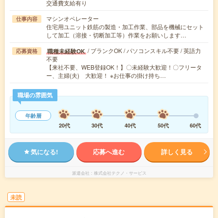
交通費支給有り
マシンオペレーター
仕事内容
住宅用ユニット鉄筋の製造・加工作業、部品を機械にセット
して加工（溶接・切断加工等）作業をお願いします…
/ ブランクOK / パソコンスキル不要 / 英語力
職種未経験OK
応募資格
不要
【来社不要、WEB登録OK！】〇未経験大歓迎！〇フリータ
ー、主婦(夫) 大歓迎！ ※お仕事の掛け持ち…
職場の雰囲気
年齢層
20代
30代
40代
50代
60代
気になる!
応募へ進む
詳しく見る
派遣会社
株式会社テクノ・サービス
未読