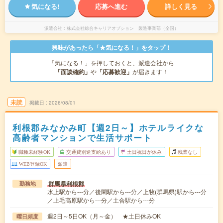
気になる!
応募へ進む
詳しく見る
派遣会社
株式会社綜合キャリアオプション 製造事業部（全国）
興味があったら「★気になる！」をタップ！
「気になる！」を押しておくと、派遣会社から
「面談確約」
や
「応募歓迎」
が届きます！
未読
掲載日
2026/08/01
利根郡みなかみ町【週2日～】ホテルライクな
高齢者マンションで生活サポート
職種未経験OK
交通費別途支給あり
土日祝日が休み
残業なし
WEB登録OK
派遣
群馬県利根郡
勤務地
水上駅から---分／後閑駅から---分／上牧(群馬県)駅から---分
／上毛高原駅から---分／土合駅から---分
週2日～5日OK（月～金） ★土日休みOK
曜日頻度