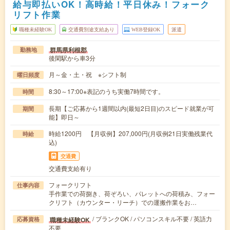
給与即払いOK！高時給！平日休み！フォーク
リフト作業
職種未経験OK
交通費別途支給あり
WEB登録OK
派遣
群馬県利根郡
勤務地
後閑駅から車3分
月～金・土・祝 ※シフト制
曜日頻度
8:30～17:00※表記のうち実働7時間です。
時間
長期【ご応募から1週間以内(最短2日目)のスピード就業が可
期間
能】即日～
時給1200円 【月収例】207,000円(月収例21日実働残業代
時給
込)
交通費
交通費支給有り
フォークリフト
仕事内容
手作業での荷捌き、荷ぞろい、パレットへの荷積み、フォー
クリフト（カウンター・リーチ）での運搬作業をお…
/ ブランクOK / パソコンスキル不要 / 英語力
職種未経験OK
応募資格
不要