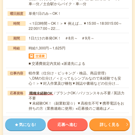
車---分／土合駅からバイク・車---分
単発1日のみ～OK！
曜日頻度
＜1日3時間～OK！＞▼ 例えば… ▼15:00～18:0015:00～
時間
22:0017:00～22:…
1日だけの単発OK！ ＃8月～ ＃9月～
期間
時給1,300円～1,625円
時給
交通費
■ 交通費規定内支給 ※派遣先による
軽作業（仕分け・ピッキング・検品、商品管理）
仕事内容
＼DMの仕分け／＜とってもシンプルなので未経験でも安
心！＞▼封入作業及び梱包▼雑誌や書籍などの仕分け…
/ ブランクOK / パソコンスキル不要 / 英語力
職種未経験OK
応募資格
不要
▼未経験OK！（副業歓迎☆）▼高校生不可▼携帯電話をお
持ちの方（業務連絡に使用）※応募後のご連絡はメ…
気になる!
応募へ進む
詳しく見る