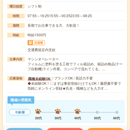
シフト制
曜日頻度
07:55～16:2515:55～00:2523:55～08:25
時間
長期でお仕事できる方、大歓迎！
期間
時給1500円
時給
交通費
交通費規定内支給
マシンオペレーター
仕事内容
フィルムに塗料を塗る工程でフィル箱詰め、箱詰め検品(テー
プ自動機)ライン作業。コンベアで流れてくる。…
/ ブランクOK / 英語力不要
職種未経験OK
応募資格
◆未経験OK！〇まずは事前登録だけでもOK！履歴書不要で
気軽にオンライン登録★氏名・職種などを入力す…
職場の雰囲気
年齢層
20代
30代
40代
50代
60代