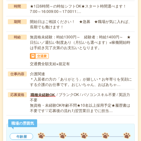
★1日6時間～の時短シフトOK★スタート時間選べます！
時間
7:00～16:009:00～17:0011:…
開始日はご相談ください！ ★急募 ★職場が気に入れば、
期間
長期でも働けます！
無資格未経験：時給1300円～ 経験者：時給1400円～ ★
時給
日払い／週払い制度あり（月払いも選べます）※稼働開始時
は手続き完了次第のお支払いとなります。
交通費
交通費全額支給※規定有
介護関連
仕事内容
＊入居者の方の「ありがとう」が嬉しい＊お年寄りを笑顔に
する介護のお仕事です。おじいちゃん、おばあちゃ…
/ ブランクOK / パソコンスキル不要 / 英語力
職種未経験OK
応募資格
不要
無資格・未経験OK年齢不問★10名以上採用予定★履歴書は
不要です▽応募後の流れ1)翌営業日までに担当…
職場の雰囲気
年齢層