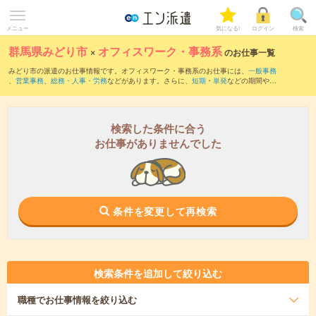
メニュー
気になる!
ログイン
検索
群馬県みどり市
×
オフィスワーク・事務系
のお仕事一覧
みどり市の派遣のお仕事情報です。オフィスワーク・事務系のお仕事には、
一般事務
、
営業事務
、
総務・人事・労務
などがあります。さらに、
短期
・
単発
などの期間や、
職種未経験OK
などのこだわり条件で絞り込んでいただけます。
検索した条件に合う
お仕事がありませんでした
条件を変更して再検索
検索条件を追加して絞り込む
職種
でお仕事情報を絞り込む