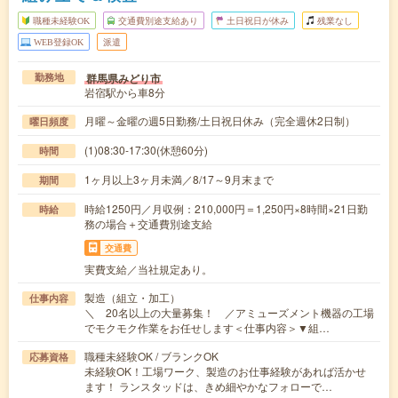
職種未経験OK
交通費別途支給あり
土日祝日が休み
残業なし
WEB登録OK
派遣
群馬県みどり市
勤務地
岩宿駅から車8分
月曜～金曜の週5日勤務/土日祝日休み（完全週休2日制）
曜日頻度
(1)08:30-17:30(休憩60分)
時間
1ヶ月以上3ヶ月未満／8/17～9月末まで
期間
時給1250円／月収例：210,000円＝1,250円×8時間×21日勤
時給
務の場合＋交通費別途支給
交通費
実費支給／当社規定あり。
製造（組立・加工）
仕事内容
＼ 20名以上の大量募集！ ／アミューズメント機器の工場
でモクモク作業をお任せします＜仕事内容＞▼組…
職種未経験OK / ブランクOK
応募資格
未経験OK！工場ワーク、製造のお仕事経験があれば活かせ
ます！ ランスタッドは、きめ細やかなフォローで…