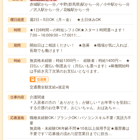
赤城駅から---分／中野(群馬県)駅から---分／小中駅から---分
／沢入駅から---分／花輪駅から---分
週2日～5日OK（月～金） ★土日休みOK
曜日頻度
★1日6時間～の時短シフトOK★スタート時間選べます！
時間
7:00～16:009:00～17:0011:…
開始日はご相談ください！ ★急募 ★職場が気に入れば、
期間
長期でも働けます！
無資格未経験：時給1300円～ 経験者：時給1400円～ ★
時給
日払い／週払い制度あり（月払いも選べます）※稼働開始時
は手続き完了次第のお支払いとなります。
交通費
交通費全額支給※規定有
介護関連
仕事内容
＊入居者の方の「ありがとう」が嬉しい＊お年寄りを笑顔に
する介護のお仕事です。おじいちゃん、おばあちゃ…
職種未経験OK / ブランクOK / パソコンスキル不要 / 英語力不
応募資格
要
無資格・未経験OK年齢不問★10名以上採用予定★履歴書は
不要です▽応募後の流れ1)翌営業日までに担当…