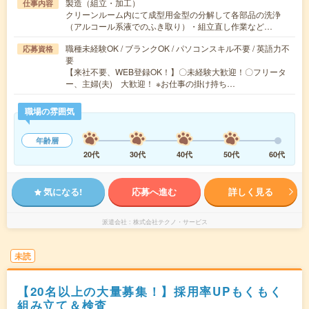
製造（組立・加工）
仕事内容
クリーンルーム内にて成型用金型の分解して各部品の洗浄
（アルコール系液でのふき取り）・組立直し作業など…
職種未経験OK / ブランクOK / パソコンスキル不要 / 英語力不
応募資格
要
【来社不要、WEB登録OK！】〇未経験大歓迎！〇フリータ
ー、主婦(夫) 大歓迎！ ※お仕事の掛け持ち…
職場の雰囲気
年齢層
20代
30代
40代
50代
60代
気になる!
応募へ進む
詳しく見る
派遣会社
株式会社テクノ・サービス
未読
【20名以上の大量募集！】採用率UPもくもく
組み立て＆検査