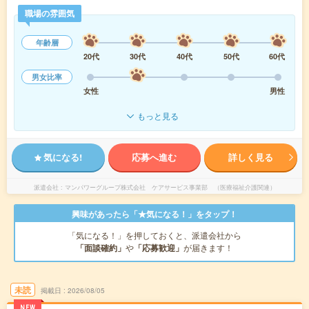
職場の雰囲気
年齢層
20代
30代
40代
50代
60代
男女比率
女性
男性
もっと見る
気になる!
応募へ進む
詳しく見る
派遣会社
マンパワーグループ株式会社 ケアサービス事業部 （医療福祉介護関連）
興味があったら「★気になる！」をタップ！
「気になる！」を押しておくと、派遣会社から
「面談確約」
や
「応募歓迎」
が届きます！
未読
掲載日
2026/08/05
NEW