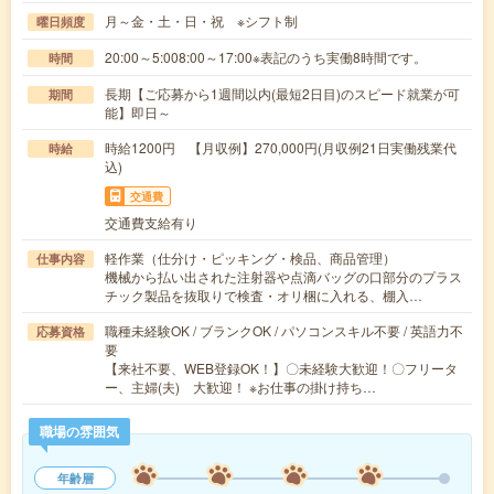
月～金・土・日・祝 ※シフト制
曜日頻度
20:00～5:008:00～17:00※表記のうち実働8時間です。
時間
長期【ご応募から1週間以内(最短2日目)のスピード就業が可
期間
能】即日～
時給1200円 【月収例】270,000円(月収例21日実働残業代
時給
込)
交通費
交通費支給有り
軽作業（仕分け・ピッキング・検品、商品管理）
仕事内容
機械から払い出された注射器や点滴バッグの口部分のプラス
チック製品を抜取りで検査・オリ梱に入れる、棚入…
職種未経験OK / ブランクOK / パソコンスキル不要 / 英語力不
応募資格
要
【来社不要、WEB登録OK！】〇未経験大歓迎！〇フリータ
ー、主婦(夫) 大歓迎！ ※お仕事の掛け持ち…
職場の雰囲気
年齢層