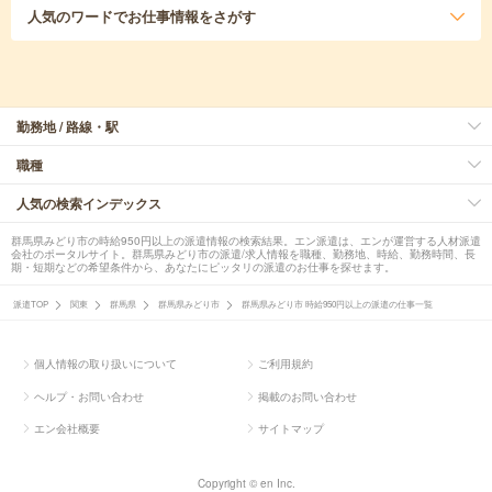
人気のワード
でお仕事情報をさがす
勤務地 / 路線・駅
職種
人気の検索インデックス
群馬県みどり市の時給950円以上の派遣情報の検索結果。エン派遣は、エンが運営する人材派遣
会社のポータルサイト。群馬県みどり市の派遣/求人情報を職種、勤務地、時給、勤務時間、長
期・短期などの希望条件から、あなたにピッタリの派遣のお仕事を探せます。
派遣TOP
関東
群馬県
群馬県みどり市
群馬県みどり市 時給950円以上の派遣の仕事一覧
個人情報の取り扱いについて
ご利用規約
ヘルプ・お問い合わせ
掲載のお問い合わせ
エン会社概要
サイトマップ
Copyright © en Inc.