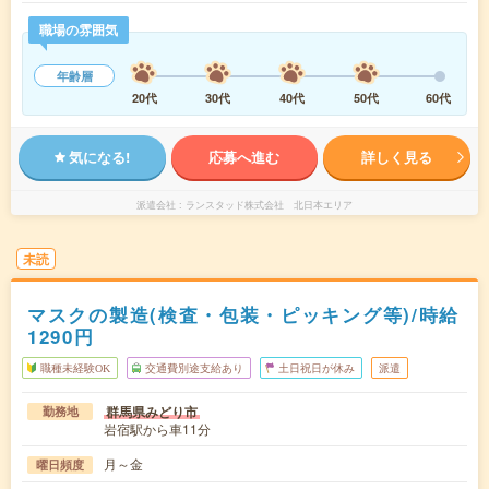
職場の雰囲気
年齢層
20代
30代
40代
50代
60代
気になる!
応募へ進む
詳しく見る
派遣会社
ランスタッド株式会社 北日本エリア
未読
マスクの製造(検査・包装・ピッキング等)/時給
1290円
職種未経験OK
交通費別途支給あり
土日祝日が休み
派遣
群馬県みどり市
勤務地
岩宿駅から車11分
月～金
曜日頻度