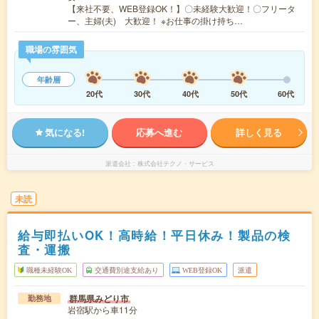
【来社不要、WEB登録OK！】〇未経験大歓迎！〇フリータ
ー、主婦(夫) 大歓迎！ ※お仕事の掛け持ち…
職場の雰囲気
年齢層
20代
30代
40代
50代
60代
気になる!
応募へ進む
詳しく見る
派遣会社
株式会社テクノ・サービス
未読
給与即払いOK！高時給！平日休み！製品の検
査・運搬
職種未経験OK
交通費別途支給あり
WEB登録OK
派遣
群馬県みどり市
勤務地
岩宿駅から車11分