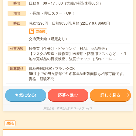
日勤 9：00～17：00（実働7時間/休憩60分）
時間
・長期 ・即日スタートOK！
期間
時給1290円 日額9030円/月額(22日)19万8660円
時給
交通費
交通費支給（規定あり）
軽作業（仕分け・ピッキング・検品、商品管理）
仕事内容
【マスクの製造・軽作業】医療用・防塵用マスクなど。・生
地や完成品の目視検査、強度チェック（汚れ・ヨレ…
職種未経験OK / ブランクOK
応募資格
59才までの男女活躍中!1名募集!※出張面接も相談可能です。
資格・経験不問
気になる!
応募へ進む
詳しく見る
派遣会社
株式会社日本ワークプレイス
未読