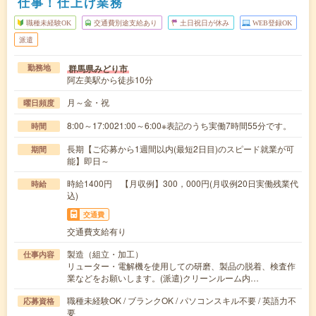
仕事！仕上げ業務
職種未経験OK
交通費別途支給あり
土日祝日が休み
WEB登録OK
派遣
群馬県みどり市
勤務地
阿左美駅から徒歩10分
月～金・祝
曜日頻度
8:00～17:0021:00～6:00※表記のうち実働7時間55分です。
時間
長期【ご応募から1週間以内(最短2日目)のスピード就業が可
期間
能】即日～
時給1400円 【月収例】300，000円(月収例20日実働残業代
時給
込)
交通費
交通費支給有り
製造（組立・加工）
仕事内容
リューター・電解機を使用しての研磨、製品の脱着、検査作
業などをお願いします。(派遣)クリーンルーム内…
職種未経験OK / ブランクOK / パソコンスキル不要 / 英語力不
応募資格
要