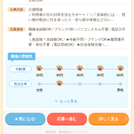
介護関連
仕事内容
／利用者の方の日常生活をサポート！＼▽具体的には…・買
い物や散歩に付き添ったり・折り紙や体操などのレ…
職種未経験OK / ブランクOK / パソコンスキル不要 / 英語力不
応募資格
要
＼無資格＊未経験OK／★年齢不問・ブランクOK★履歴書不
要・来社不要（電話登録OK）★社会保険完備＼…
職場の雰囲気
年齢層
20代
30代
40代
50代
60代
男女比率
女性
男性
もっと見る
気になる!
応募へ進む
詳しく見る
派遣会社
株式会社ニッソーネット