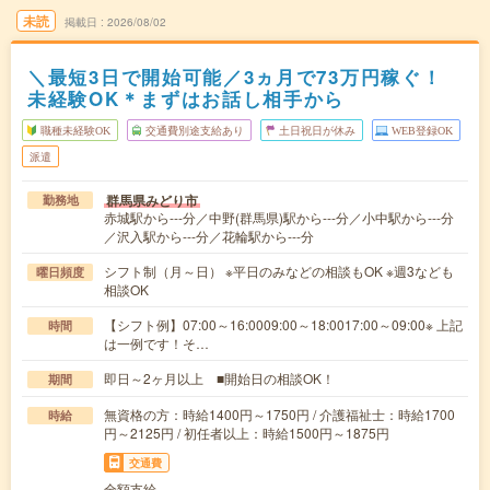
未読
掲載日
2026/08/02
＼最短3日で開始可能／3ヵ月で73万円稼ぐ！
未経験OK＊まずはお話し相手から
職種未経験OK
交通費別途支給あり
土日祝日が休み
WEB登録OK
派遣
群馬県みどり市
勤務地
赤城駅から---分／中野(群馬県)駅から---分／小中駅から---分
／沢入駅から---分／花輪駅から---分
シフト制（月～日） ※平日のみなどの相談もOK ※週3なども
曜日頻度
相談OK
【シフト例】07:00～16:0009:00～18:0017:00～09:00※ 上記
時間
は一例です！そ…
即日～2ヶ月以上 ■開始日の相談OK！
期間
無資格の方：時給1400円～1750円 / 介護福祉士：時給1700
時給
円～2125円 / 初任者以上：時給1500円～1875円
交通費
全額支給