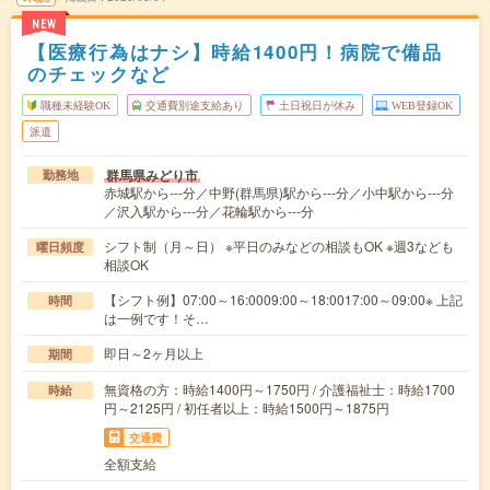
NEW
【医療行為はナシ】時給1400円！病院で備品
のチェックなど
職種未経験OK
交通費別途支給あり
土日祝日が休み
WEB登録OK
派遣
群馬県みどり市
勤務地
赤城駅から---分／中野(群馬県)駅から---分／小中駅から---分
／沢入駅から---分／花輪駅から---分
シフト制（月～日） ※平日のみなどの相談もOK ※週3なども
曜日頻度
相談OK
【シフト例】07:00～16:0009:00～18:0017:00～09:00※ 上記
時間
は一例です！そ…
即日～2ヶ月以上
期間
無資格の方：時給1400円～1750円 / 介護福祉士：時給1700
時給
円～2125円 / 初任者以上：時給1500円～1875円
交通費
全額支給