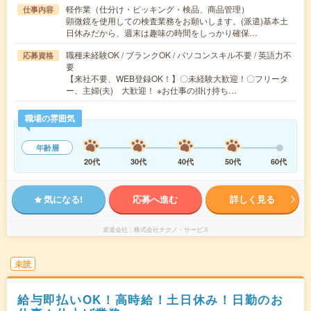
軽作業（仕分け・ピッキング・検品、商品管理）
仕事内容
顕微鏡を使用しての検査業務をお願いします。(派遣)基本土
日休みだから、週末は趣味の時間をしっかり確保…
職種未経験OK / ブランクOK / パソコンスキル不要 / 英語力不
応募資格
要
【来社不要、WEB登録OK！】〇未経験大歓迎！〇フリータ
ー、主婦(夫) 大歓迎！ ※お仕事の掛け持ち…
職場の雰囲気
年齢層
20代
30代
40代
50代
60代
気になる!
応募へ進む
詳しく見る
派遣会社
株式会社テクノ・サービス
未読
給与即払いOK！高時給！土日休み！日勤のお