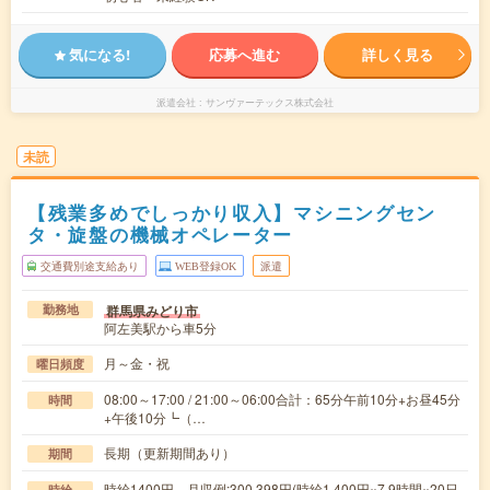
気になる!
応募へ進む
詳しく見る
派遣会社
サンヴァーテックス株式会社
未読
【残業多めでしっかり収入】マシニングセン
タ・旋盤の機械オペレーター
交通費別途支給あり
WEB登録OK
派遣
群馬県みどり市
勤務地
阿左美駅から車5分
月～金・祝
曜日頻度
08:00～17:00 / 21:00～06:00合計：65分午前10分+お昼45分
時間
+午後10分┗（…
長期（更新期間あり）
期間
時給1400円 月収例:300,398円(時給1,400円×7.9時間×20日
時給