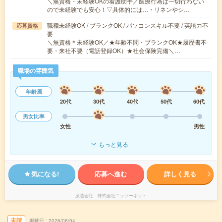
＼無資格・未経験OKの看護助手／医療行為は一切行わない
ので未経験でも安心！▽具体的には…・リネンやシ…
職種未経験OK / ブランクOK / パソコンスキル不要 / 英語力不
応募資格
要
＼無資格＊未経験OK／★年齢不問・ブランクOK★履歴書不
要・来社不要（電話登録OK）★社会保険完備＼…
職場の雰囲気
年齢層
20代
30代
40代
50代
60代
男女比率
女性
男性
もっと見る
気になる!
応募へ進む
詳しく見る
派遣会社
株式会社ニッソーネット
未読
掲載日
2026/08/04