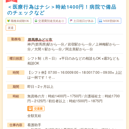
＜医療行為はナシ＞時給1400円！病院で備品
のチェックなど
職種未経験OK
交通費別途支給あり
土日祝日が休み
WEB登録OK
派遣
群馬県みどり市
勤務地
神戸(群馬県)駅から---分／岩宿駅から---分／上神梅駅から---
分／大間々駅から---分／阿左美駅から---分
シフト制（月～日） ※平日のみなどの相談もOK ※週3なども
曜日頻度
相談OK
【シフト例】07:00～16:0009:00～18:0017:00～09:00※ 上記
時間
は一例です！そ…
即日～2ヶ月以上
期間
無資格の方：時給1400円～1750円 / 介護福祉士：時給1700
時給
円～2125円 / 初任者以上：時給1500円～1875円
交通費
全額支給
看護助手
仕事内容