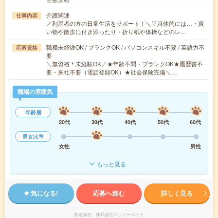
介護関連
仕事内容
／利用者の方の日常生活をサポート！＼▽具体的には…・買
い物や散歩に付き添ったり・折り紙や体操などのレ…
職種未経験OK / ブランクOK / パソコンスキル不要 / 英語力不
応募資格
要
＼無資格＊未経験OK／★年齢不問・ブランクOK★履歴書不
要・来社不要（電話登録OK）★社会保険完備＼…
職場の雰囲気
年齢層
20代
30代
40代
50代
60代
男女比率
女性
男性
もっと見る
気になる!
応募へ進む
詳しく見る
派遣会社
株式会社ニッソーネット