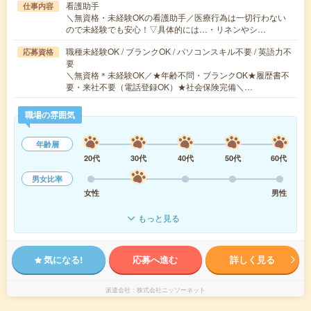
看護助手
仕事内容
＼無資格・未経験OKの看護助手／医療行為は一切行わない
ので未経験でも安心！▽具体的には…・リネンやシ…
職種未経験OK / ブランクOK / パソコンスキル不要 / 英語力不
応募資格
要
＼無資格＊未経験OK／★年齢不問・ブランクOK★履歴書不
要・来社不要（電話登録OK）★社会保険完備＼…
職場の雰囲気
年齢層
20代
30代
40代
50代
60代
男女比率
女性
男性
もっと見る
気になる!
応募へ進む
詳しく見る
派遣会社
株式会社ニッソーネット