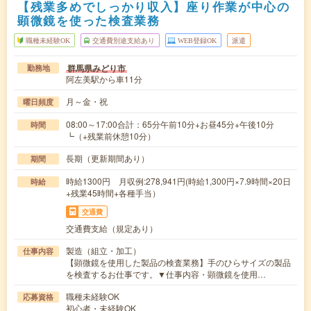
【残業多めでしっかり収入】座り作業が中心の
顕微鏡を使った検査業務
職種未経験OK
交通費別途支給あり
WEB登録OK
派遣
群馬県みどり市
勤務地
阿左美駅から車11分
月～金・祝
曜日頻度
08:00～17:00合計：65分午前10分+お昼45分+午後10分
時間
┗（+残業前休憩10分）
長期（更新期間あり）
期間
時給1300円 月収例:278,941円(時給1,300円×7.9時間×20日
時給
+残業45時間+各種手当）
交通費
交通費支給（規定あり）
製造（組立・加工）
仕事内容
【顕微鏡を使用した製品の検査業務】手のひらサイズの製品
を検査するお仕事です。▼仕事内容・顕微鏡を使用…
職種未経験OK
応募資格
初心者・未経験OK