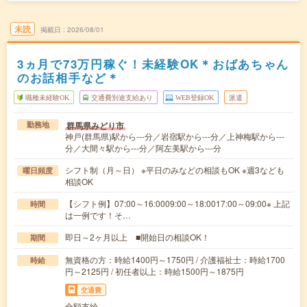
未読
掲載日
2026/08/01
3ヵ月で73万円稼ぐ！未経験OK＊おばあちゃん
のお話相手など＊
職種未経験OK
交通費別途支給あり
WEB登録OK
派遣
群馬県みどり市
勤務地
神戸(群馬県)駅から---分／岩宿駅から---分／上神梅駅から---
分／大間々駅から---分／阿左美駅から---分
シフト制（月～日） ※平日のみなどの相談もOK ※週3なども
曜日頻度
相談OK
【シフト例】07:00～16:0009:00～18:0017:00～09:00※ 上記
時間
は一例です！そ…
即日～2ヶ月以上 ■開始日の相談OK！
期間
無資格の方：時給1400円～1750円 / 介護福祉士：時給1700
時給
円～2125円 / 初任者以上：時給1500円～1875円
交通費
全額支給