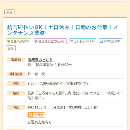
未読
給与即払いOK！土日休み！日勤のお仕事！メ
ンテナンス業務
職種未経験OK
交通費別途支給あり
土日祝日が休み
WEB登録OK
派遣
群馬県みどり市
勤務地
新川(群馬県)駅から徒歩30分
月～金・祝
曜日頻度
8:00～17:00※表記のうち実働8時間です。
時間
長期【ご応募から1週間以内(最短2日目)のスピード就業が可
期間
能】即日～
時給1150円 【月収例】193,000円以上可能
時給
交通費
交通費支給有り