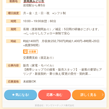
群馬県みどり市
勤務地
岩宿駅から車5分
月～金・土・日・祝 ※シフト制
曜日頻度
10:00～19:00休憩：60分
時間
長期（更新期間あり）／補足：5日間の研修がございます。
期間
→しっかりしたフォロー体制で安心
時給1400円 月収例:232,750円(時給1,400円×8時間×20日
時給
+残業5時間）
交通費
交通費支給（規定あり）
販売（家電・モバイル）
仕事内容
【携帯ショップでの接客・販売スタッフ】・顧客の要望ヒア
リング・新規契約・乗り換え/変更の受付・契約業…
未経験OK
応募資格
気になる!
応募へ進む
詳しく見る
派遣会社
サンヴァーテックス株式会社