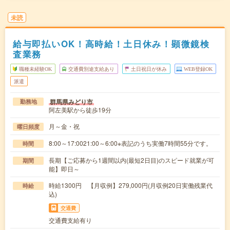
未読
給与即払いOK！高時給！土日休み！顕微鏡検
査業務
職種未経験OK
交通費別途支給あり
土日祝日が休み
WEB登録OK
派遣
群馬県みどり市
勤務地
阿左美駅から徒歩19分
月～金・祝
曜日頻度
8:00～17:0021:00～6:00※表記のうち実働7時間55分です。
時間
長期【ご応募から1週間以内(最短2日目)のスピード就業が可
期間
能】即日～
時給1300円 【月収例】279,000円(月収例20日実働残業代
時給
込)
交通費
交通費支給有り