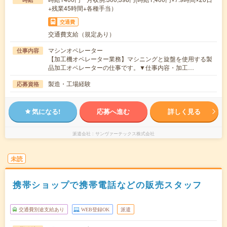
+残業45時間+各種手当）
交通費
交通費支給（規定あり）
マシンオペレーター
仕事内容
【加工機オペレーター業務】マシニングと旋盤を使用する製
品加工オペレーターの仕事です。▼仕事内容・加工…
製造・工場経験
応募資格
気になる!
応募へ進む
詳しく見る
派遣会社
サンヴァーテックス株式会社
未読
携帯ショップで携帯電話などの販売スタッフ
交通費別途支給あり
WEB登録OK
派遣