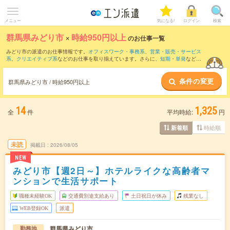
メニュー
気になる!
ログイン
検索
群馬県みどり市
×
時給950円以上
のお仕事一覧
みどり市の派遣のお仕事情報です。
オフィスワーク・事務系
、
営業・販売・サービス
系
、
クリエイティブ系
などのお仕事を取り揃えています。さらに、
短期
・
単発
などの
期間や、
職種未経験OK
などのこだわり条件で絞り込んでいただけます。
条件の変更
時給
1100円以上
・
1800円以上
の求人はこちら
群馬県みどり市 / 時給950円以上
当サイトでは法令を遵守し、最低賃金以上の求人のみを掲載しています。
14
1,325
全
件
平均時給:
円
時給順
新着順
未読
掲載日
2026/08/05
NEW
みどり市【週2日～】ホテルライクな高齢者マ
ンションで生活サポート
職種未経験OK
交通費別途支給あり
土日祝日が休み
残業なし
WEB登録OK
派遣
群馬県みどり市
勤務地