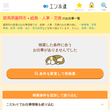
メニュー
気になる!
ログイン
検索
群馬県藤岡市
×
総務・人事・労務
のお仕事一覧
藤岡市の派遣のお仕事情報です。総務・人事・労務のお仕事の他に、
一般事務
、
営業
事務
、
経理・財務・会計・英文経理
などを取り揃えています。さらに、
短期
・
単発
な
どの期間や、
職種未経験OK
などのこだわり条件で絞り込んでいただけます。職種辞
典：
人事のお仕事とは？とは？
総務のお仕事とは？とは？
検索した条件に合う
お仕事がありませんでした
条件を変更して再検索
検索条件を追加して絞り込む
こだわり
でお仕事情報を絞り込む