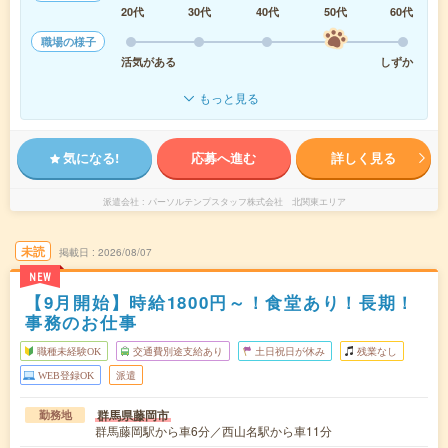
20代
30代
40代
50代
60代
職場の様子
活気がある
しずか
もっと見る
気になる!
応募へ進む
詳しく見る
派遣会社
パーソルテンプスタッフ株式会社 北関東エリア
未読
掲載日
2026/08/07
NEW
【9月開始】時給1800円～！食堂あり！長期！
事務のお仕事
職種未経験OK
交通費別途支給あり
土日祝日が休み
残業なし
WEB登録OK
派遣
群馬県藤岡市
勤務地
群馬藤岡駅から車6分／西山名駅から車11分