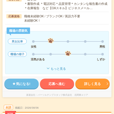
＊書類作成 ＊電話対応＊品質管理＊カンタンな報告書の作成
＊在庫報告 など【OAスキル】ビジネスメール…
職種未経験OK / ブランクOK / 英語力不要
応募資格
未経験OK！
職場の雰囲気
男女比率
女性
男性
職場の様子
活気がある
しずか
もっと見る
気になる!
応募へ進む
詳しく見る
派遣会社
パーソルテンプスタッフ株式会社 北関東エリア
未読
掲載日
2026/08/06