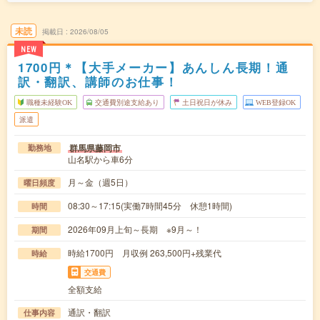
未読
掲載日
2026/08/05
NEW
1700円＊【大手メーカー】あんしん長期！通
訳・翻訳、講師のお仕事！
職種未経験OK
交通費別途支給あり
土日祝日が休み
WEB登録OK
派遣
群馬県藤岡市
勤務地
山名駅から車6分
月～金（週5日）
曜日頻度
08:30～17:15(実働7時間45分 休憩1時間)
時間
2026年09月上旬～長期 ※9月～！
期間
時給1700円 月収例 263,500円+残業代
時給
交通費
全額支給
通訳・翻訳
仕事内容