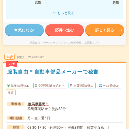
女性
男性
もっと見る
気になる!
応募へ進む
詳しく見る
派遣会社
パーソルテンプスタッフ株式会社 北関東エリア
未読
掲載日
2026/08/07
NEW
服装自由＊自動車部品メーカーで秘書
職種未経験OK
交通費別途支給あり
土日祝日が休み
WEB登録OK
派遣
群馬県藤岡市
勤務地
群馬藤岡駅から徒歩32分
月～金／週5日
曜日頻度
08:30-17:30（休憩60分）実働8時間（残業少なめ！）
時間