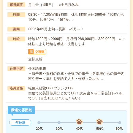
月～金（週5日） ※土日祝休み
曜日頻度
08:30～17:30(実働8時間 休憩1時間)※休憩60分（10時から
時間
10分、お昼40分、15時か…
2026年09月上旬～長期 ※9月～！
期間
時給1800円～2000円 月収例 288,000円～320,000円 ※ご
時給
経験により時給を考慮・決定します
交通費
全額支給
外国語事務
仕事内容
＊報告書や資料の作成・会議での報告⇒各部署からの報告内
容やデータ集計を英語で入力・作成（Copilo…
職種未経験OK / ブランクOK
応募資格
実務での英語使用はじめてOK！読み書き＆日常会話レベル
でOK（目安TOEIC750点くらい）
職場の雰囲気
年齢層
20代
30代
40代
50代
60代