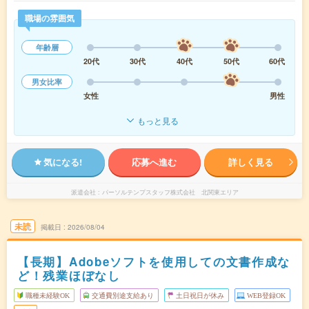
職場の雰囲気
年齢層
20代
30代
40代
50代
60代
男女比率
女性
男性
もっと見る
気になる!
応募へ進む
詳しく見る
派遣会社
パーソルテンプスタッフ株式会社 北関東エリア
未読
掲載日
2026/08/04
【長期】Adobeソフトを使用しての文書作成な
ど！残業ほぼなし
職種未経験OK
交通費別途支給あり
土日祝日が休み
WEB登録OK