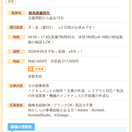
派遣
群馬県藤岡市
勤務地
北藤岡駅から徒歩12分
月～金（週5日） ※土日祝がお休みです！
曜日頻度
09:00～17:45(実働7時間45分 休憩1時間)※9-16時の時短勤
時間
務の相談もOK！
2026年09月下旬～長期 ※9月～！
期間
時給1400円 月収例 217,000円
時給
交通費
全額支給
その他事務系
仕事内容
＊ドキュメントの制作＊文書の作成、レイアウト対応＊取説
の作成業務＊機械のメンテナンスの手順書の作成な…
職種未経験OK / ブランクOK / 英語力不要
応募資格
何かしらの事務経験がある方＊Adobe：Acrobat、
AcrobatStudio、InDesign…
職場の雰囲気