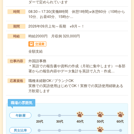
ダーで定められています
08:30～17:30(実働8時間 休憩1時間)※休憩60分（10時から
時間
10分、お昼40分、15時か…
2026年09月上旬～長期 ※9月～！
期間
時給2000円 月収例 320,000円
時給
交通費
全額支給
外国語事務
仕事内容
＊英語での報告書や資料の作成（月初に集中します）⇒各部
署からの報告内容やデータ集計を英語で入力・作成…
職種未経験OK / ブランクOK
応募資格
実務での英語使用はじめてOK！実務での英語使用経験ある
方歓迎します
職場の雰囲気
年齢層
20代
30代
40代
50代
60代
男女比率