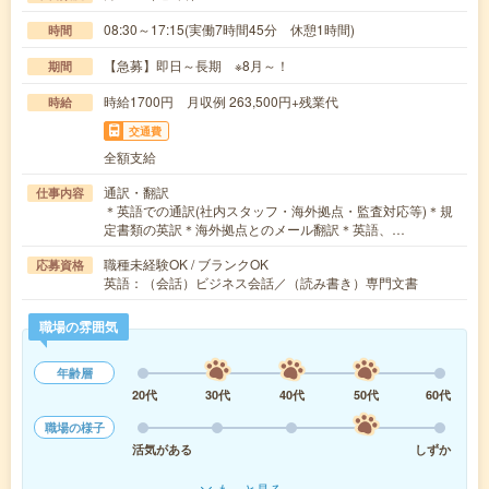
08:30～17:15(実働7時間45分 休憩1時間)
時間
【急募】即日～長期 ※8月～！
期間
時給1700円 月収例 263,500円+残業代
時給
交通費
全額支給
通訳・翻訳
仕事内容
＊英語での通訳(社内スタッフ・海外拠点・監査対応等)＊規
定書類の英訳＊海外拠点とのメール翻訳＊英語、…
職種未経験OK / ブランクOK
応募資格
英語：（会話）ビジネス会話／（読み書き）専門文書
職場の雰囲気
年齢層
20代
30代
40代
50代
60代
職場の様子
活気がある
しずか
もっと見る