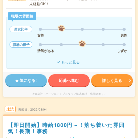
未経験OK！
職場の雰囲気
男女比率
女性
男性
職場の様子
活気がある
しずか
もっと見る
気になる!
応募へ進む
詳しく見る
派遣会社
パーソルテンプスタッフ株式会社 北関東エリア
未読
掲載日
2026/08/04
【即日開始】時給1800円～！落ち着いた雰囲
気！長期！事務