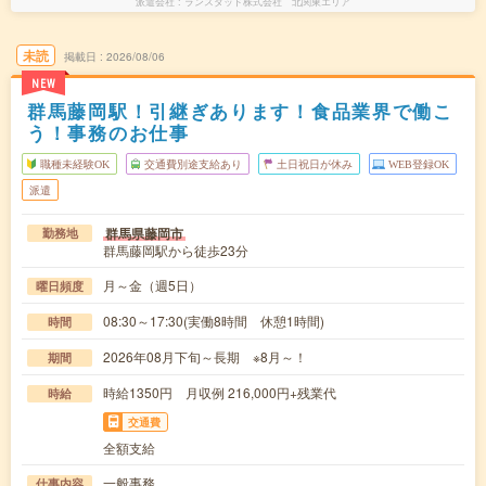
派遣会社
ランスタッド株式会社 北関東エリア
未読
掲載日
2026/08/06
NEW
群馬藤岡駅！引継ぎあります！食品業界で働こ
う！事務のお仕事
職種未経験OK
交通費別途支給あり
土日祝日が休み
WEB登録OK
派遣
群馬県藤岡市
勤務地
群馬藤岡駅から徒歩23分
月～金（週5日）
曜日頻度
08:30～17:30(実働8時間 休憩1時間)
時間
2026年08月下旬～長期 ※8月～！
期間
時給1350円 月収例 216,000円+残業代
時給
交通費
全額支給
一般事務
仕事内容