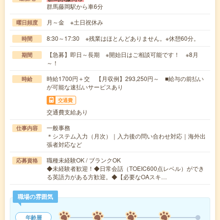
群馬藤岡駅から車6分
月～金 ※土日祝休み
曜日頻度
8:30～17:30 ※残業はほとんどありません。※休憩60分。
時間
【急募】即日～長期 ※開始日はご相談可能です！ ※8月
期間
～！
時給1700円＋交 【月収例】293,250円～ ■給与の前払い
時給
が可能な速払いサービスあり
交通費
交通費支給あり
一般事務
仕事内容
＊システム入力（月次）｜入力後の問い合わせ対応｜海外出
張者対応など
職種未経験OK / ブランクOK
応募資格
◆未経験者歓迎！◆日常会話（TOEIC600点レベル）ができ
る英語力がある方歓迎。◆【必要なOAスキ…
職場の雰囲気
年齢層