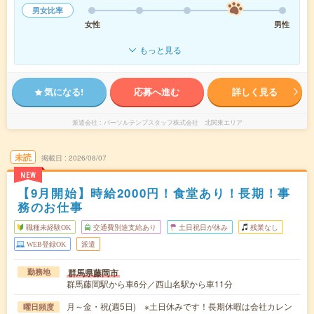
男女比率
女性
男性
もっと見る
気になる!
応募へ進む
詳しく見る
派遣会社
パーソルテンプスタッフ株式会社 北関東エリア
未読
掲載日
2026/08/07
NEW
【9月開始】時給2000円！食堂あり！長期！事
務のお仕事
職種未経験OK
交通費別途支給あり
土日祝日が休み
残業なし
WEB登録OK
派遣
群馬県藤岡市
勤務地
群馬藤岡駅から車6分／西山名駅から車11分
月～金・祝(週5日) ※土日休みです！長期休暇は会社カレン
曜日頻度