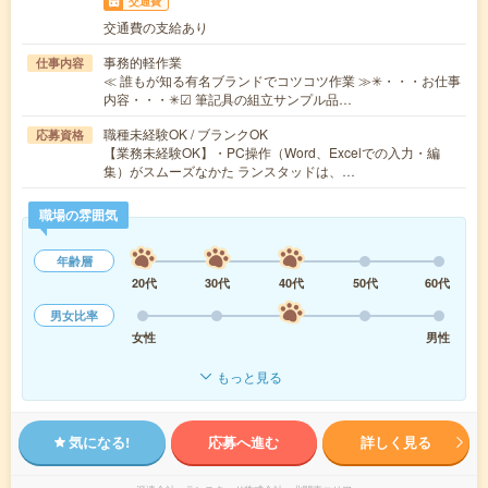
交通費
交通費の支給あり
事務的軽作業
仕事内容
≪ 誰もが知る有名ブランドでコツコツ作業 ≫✳︎・・・お仕事
内容・・・✳︎☑ 筆記具の組立サンプル品…
職種未経験OK / ブランクOK
応募資格
【業務未経験OK】・PC操作（Word、Excelでの入力・編
集）がスムーズなかた ランスタッドは、…
職場の雰囲気
年齢層
20代
30代
40代
50代
60代
男女比率
女性
男性
もっと見る
気になる!
応募へ進む
詳しく見る