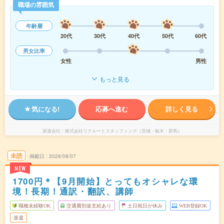
職場の雰囲気
年齢層
20代
30代
40代
50代
60代
男女比率
女性
男性
もっと見る
気になる!
応募へ進む
詳しく見る
派遣会社
株式会社リクルートスタッフィング（茨城・栃木・群馬）
未読
掲載日
2026/08/07
NEW
1700円＊【9月開始】とってもオシャレな環
境！長期！通訳・翻訳、講師
職種未経験OK
交通費別途支給あり
土日祝日が休み
WEB登録OK
派遣