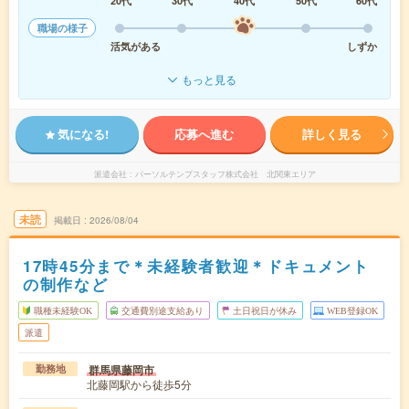
20代
30代
40代
50代
60代
職場の様子
活気がある
しずか
もっと見る
気になる!
応募へ進む
詳しく見る
派遣会社
パーソルテンプスタッフ株式会社 北関東エリア
未読
掲載日
2026/08/04
17時45分まで＊未経験者歓迎＊ドキュメント
の制作など
職種未経験OK
交通費別途支給あり
土日祝日が休み
WEB登録OK
派遣
群馬県藤岡市
勤務地
北藤岡駅から徒歩5分