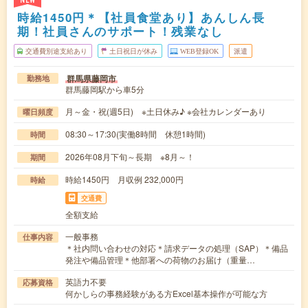
NEW
時給1450円＊【社員食堂あり】あんしん長
期！社員さんのサポート！残業なし
交通費別途支給あり
土日祝日が休み
WEB登録OK
派遣
群馬県藤岡市
勤務地
群馬藤岡駅から車5分
月～金・祝(週5日) ※土日休み♪ ※会社カレンダーあり
曜日頻度
08:30～17:30(実働8時間 休憩1時間)
時間
2026年08月下旬～長期 ※8月～！
期間
時給1450円 月収例 232,000円
時給
交通費
全額支給
一般事務
仕事内容
＊社内問い合わせの対応＊請求データの処理（SAP）＊備品
発注や備品管理＊他部署への荷物のお届け（重量…
英語力不要
応募資格
何かしらの事務経験がある方Excel基本操作が可能な方