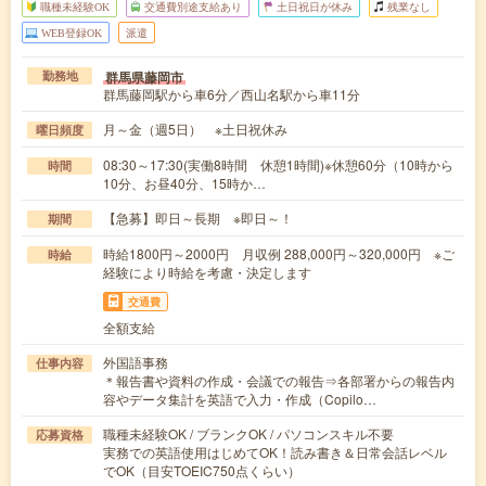
職種未経験OK
交通費別途支給あり
土日祝日が休み
残業なし
WEB登録OK
派遣
群馬県藤岡市
勤務地
群馬藤岡駅から車6分／西山名駅から車11分
月～金（週5日） ※土日祝休み
曜日頻度
08:30～17:30(実働8時間 休憩1時間)※休憩60分（10時から
時間
10分、お昼40分、15時か…
【急募】即日～長期 ※即日～！
期間
時給1800円～2000円 月収例 288,000円～320,000円 ※ご
時給
経験により時給を考慮・決定します
交通費
全額支給
外国語事務
仕事内容
＊報告書や資料の作成・会議での報告⇒各部署からの報告内
容やデータ集計を英語で入力・作成（Copilo…
職種未経験OK / ブランクOK / パソコンスキル不要
応募資格
実務での英語使用はじめてOK！読み書き＆日常会話レベル
でOK（目安TOEIC750点くらい）