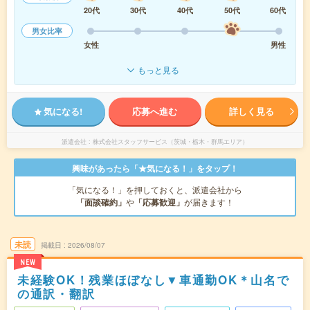
20代
30代
40代
50代
60代
男女比率
女性
男性
もっと見る
気になる!
応募へ進む
詳しく見る
派遣会社
株式会社スタッフサービス（茨城・栃木・群馬エリア）
興味があったら「★気になる！」をタップ！
「気になる！」を押しておくと、派遣会社から
「面談確約」
や
「応募歓迎」
が届きます！
未読
掲載日
2026/08/07
NEW
未経験OK！残業ほぼなし▼車通勤OK＊山名で
の通訳・翻訳