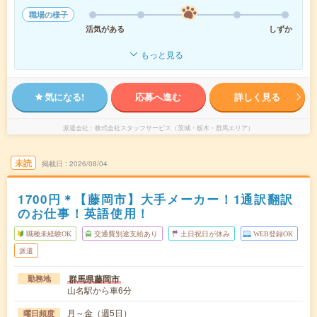
職場の様子
活気がある
しずか
もっと見る
気になる!
応募へ進む
詳しく見る
派遣会社
株式会社スタッフサービス（茨城・栃木・群馬エリア）
未読
掲載日
2026/08/04
1700円＊【藤岡市】大手メーカー！1通訳翻訳
のお仕事！英語使用！
職種未経験OK
交通費別途支給あり
土日祝日が休み
WEB登録OK
派遣
群馬県藤岡市
勤務地
山名駅から車6分
月～金（週5日）
曜日頻度