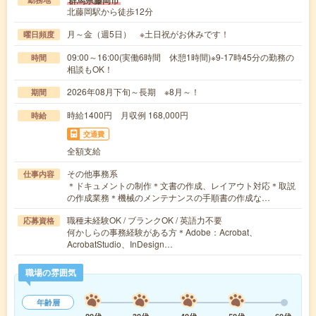
群馬県藤岡市
北藤岡駅から徒歩12分
月～金（週5日） ※土日祝がお休みです！
曜日頻度
09:00～16:00(実働6時間 休憩1時間)※9-17時45分の勤務の
時間
相談もOK！
2026年08月下旬～長期 ※8月～！
期間
時給1400円 月収例 168,000円
時給
交通費
全額支給
その他事務系
仕事内容
＊ドキュメントの制作＊文書の作成、レイアウト対応＊取説
の作成業務＊機械のメンテナンスの手順書の作成な…
職種未経験OK / ブランクOK / 英語力不要
応募資格
何かしらの事務経験がある方＊Adobe：Acrobat、
AcrobatStudio、InDesign…
職場の雰囲気
年齢層