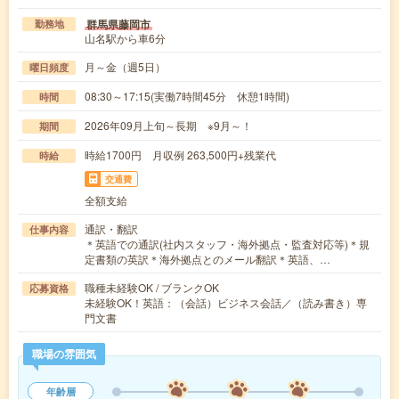
群馬県藤岡市
勤務地
山名駅から車6分
月～金（週5日）
曜日頻度
08:30～17:15(実働7時間45分 休憩1時間)
時間
2026年09月上旬～長期 ※9月～！
期間
時給1700円 月収例 263,500円+残業代
時給
交通費
全額支給
通訳・翻訳
仕事内容
＊英語での通訳(社内スタッフ・海外拠点・監査対応等)＊規
定書類の英訳＊海外拠点とのメール翻訳＊英語、…
職種未経験OK / ブランクOK
応募資格
未経験OK！英語：（会話）ビジネス会話／（読み書き）専
門文書
職場の雰囲気
年齢層