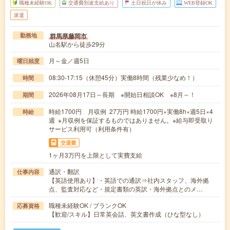
職種未経験OK
交通費別途支給あり
土日祝日が休み
WEB登録OK
派遣
群馬県藤岡市
勤務地
山名駅から徒歩29分
月～金／週5日
曜日頻度
08:30-17:15（休憩45分）実働8時間（残業少なめ！）
時間
2026年08月17日～長期 ※開始日相談OK ※8月～！
期間
時給1700円 月収例 27万円 時給1700円×実働8h×週5日×4
時給
週 ※月収例を保証するものではありません。※給与即受取り
サービス利用可（利用条件有）
交通費
1ヶ月3万円を上限として実費支給
通訳・翻訳
仕事内容
【英語使用あり】・英語での通訳⇒社内スタッフ、海外拠
点、監査対応など・規定書類の英訳・海外拠点とのメ…
職種未経験OK / ブランクOK
応募資格
【歓迎/スキル】日常英会話、英文書作成（ひな型なし）