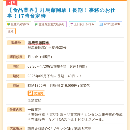
NEW
【食品業界】群馬藤岡駅！長期！事務のお仕
事！17時台定時
職種未経験OK
交通費別途支給あり
土日祝日が休み
WEB登録OK
派遣
群馬県藤岡市
勤務地
群馬藤岡駅から徒歩23分
月～金（週5日）
曜日頻度
08:30～17:30(実働8時間 休憩1時間)
時間
2026年09月下旬～長期 ※9月～！
期間
時給1350円 月収例 216,000円+残業代
時給
交通費
全額支給
一般事務
仕事内容
＊書類作成 ＊電話対応＊品質管理＊カンタンな報告書の作成
＊在庫報告 など【OAスキル】ビジネスメール…
職種未経験OK / ブランクOK / 英語力不要
応募資格