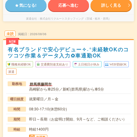
気になる!
応募へ進む
詳しく見る
派遣会社
株式会社リクルートスタッフィング（茨城・栃木・群馬）
未読
掲載日
2026/08/06
NEW
有名ブランドで安心デビュー✧˖°未経験OKのコ
ツコツ作業＆データ入力✿車通勤OK
職種未経験OK
交通費別途支給あり
土日祝日が休み
WEB登録OK
派遣
群馬県藤岡市
勤務地
高崎駅から車25分／新町(群馬県)駅から車5分
就業曜日／月～金
曜日頻度
08:30-17:10(休憩60分)
時間
即日～長期（お盆明け開始、9月～など、ご相談ください）
期間
時給1400円
時給