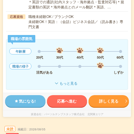
＊英語での通訳(社内スタッフ・海外拠点・監査対応等)＊規
定書類の英訳＊海外拠点とのメール翻訳＊英語、…
職種未経験OK / ブランクOK
応募資格
未経験OK！英語：（会話）ビジネス会話／（読み書き）専
門文書
職場の雰囲気
年齢層
20代
30代
40代
50代
60代
職場の様子
活気がある
しずか
もっと見る
気になる!
応募へ進む
詳しく見る
派遣会社
パーソルテンプスタッフ株式会社 北関東エリア
未読
掲載日
2026/08/05