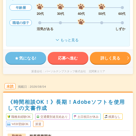
年齢層
20代
30代
40代
50代
60代
職場の様子
活気がある
しずか
もっと見る
気になる!
応募へ進む
詳しく見る
派遣会社
パーソルテンプスタッフ株式会社 北関東エリア
未読
掲載日
2026/08/04
《時間相談OK！》長期！Adobeソフトを使用
しての文書作成
職種未経験OK
交通費別途支給あり
土日祝日が休み
残業なし
WEB登録OK
派遣
勤務地