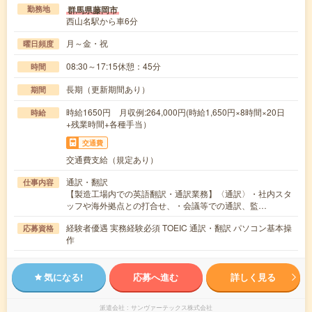
群馬県藤岡市
勤務地
西山名駅から車6分
月～金・祝
曜日頻度
08:30～17:15休憩：45分
時間
長期（更新期間あり）
期間
時給1650円 月収例:264,000円(時給1,650円×8時間×20日
時給
+残業時間+各種手当）
交通費
交通費支給（規定あり）
通訳・翻訳
仕事内容
【製造工場内での英語翻訳・通訳業務】〈通訳〉・社内スタ
ッフや海外拠点との打合せ、・会議等での通訳、監…
経験者優遇 実務経験必須 TOEIC 通訳・翻訳 パソコン基本操
応募資格
作
気になる!
応募へ進む
詳しく見る
派遣会社
サンヴァーテックス株式会社