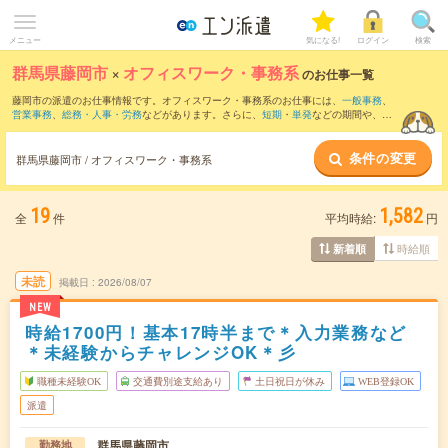
メニュー
気になる!
ログイン
検索
群馬県藤岡市
×
オフィスワーク・事務系
のお仕事一覧
藤岡市の派遣のお仕事情報です。オフィスワーク・事務系のお仕事には、
一般事務
、
営業事務
、
総務・人事・労務
などがあります。さらに、
短期
・
単発
などの期間や、
職
種未経験OK
などのこだわり条件で絞り込んでいただけます。
条件の変更
群馬県藤岡市 / オフィスワーク・事務系
19
1,582
全
件
平均時給:
円
時給順
新着順
未読
掲載日
2026/08/07
NEW
時給1700円！基本17時半まで＊入力業務など
＊未経験からチャレンジOK＊彡
職種未経験OK
交通費別途支給あり
土日祝日が休み
WEB登録OK
派遣
群馬県藤岡市
勤務地