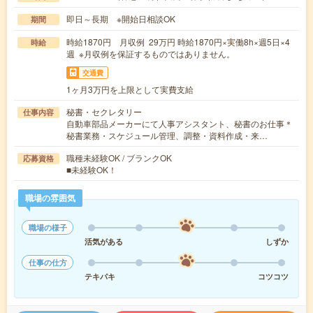
即日～長期 ※開始日相談OK
期間
時給1870円 月収例 29万円 時給1870円×実働8h×週5日×4
時給
週 ※月収例を保証するものではありません。
交通費
1ヶ月3万円を上限として実費支給
秘書・セクレタリー
仕事内容
自動車部品メーカーにて人事アシスタント、秘書のお仕事＊
秘書業務・スケジュール管理、調整・資料作成・来…
職種未経験OK / ブランクOK
応募資格
■未経験OK！
職場の雰囲気
職場の様子
活気がある
しずか
仕事の仕方
テキパキ
コツコツ