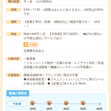
月～金 ※土日祝休み
曜日頻度
9:00～17:45 ※残業はほとんどありません。※休憩は計60分
時間
です。
【急募】即日～長期 ※開始日はご相談可能です！ ※8月
期間
～！
時給1440円＋交 【月収例】257,400円～ ■給与の前払い
時給
が可能な速払いサービスあり
交通費
交通費支給あり
一般事務
仕事内容
＊ドキュメントの制作＊文書の作成・レイアウト対応＊取扱
説明書の作成業務＊機械のメンテナンスの手順書の…
職種未経験OK / ブランクOK / 英語力不要
応募資格
◆未経験者歓迎！◆ドキュメントといったアドビ系のツール
が使える方歓迎。◆【必要なOAスキル】Word…
職場の雰囲気
年齢層
20代
30代
40代
50代
60代