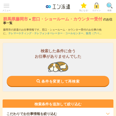
メニュー
気になる!
ログイン
検索
群馬県藤岡市
×
窓口・ショールーム・カウンター受付
のお仕
事一覧
藤岡市の派遣のお仕事情報です。窓口・ショールーム・カウンター受付のお仕事の他
に、
テレマーケティング・テレフォンオペレーター・コールセンター
、
販売（アパレ
ル・ファッション・コスメ）
、
営業・企画営業・ラウンダー
などを取り揃えていま
す。さらに、
短期
・
単発
などの期間や、
職種未経験OK
などのこだわり条件で絞り込ん
でいただけます。職種辞典：
窓口・ショールーム・カウンター受付のお仕事とは？と
は？
検索した条件に合う
お仕事がありませんでした
条件を変更して再検索
検索条件を追加して絞り込む
こだわり
でお仕事情報を絞り込む