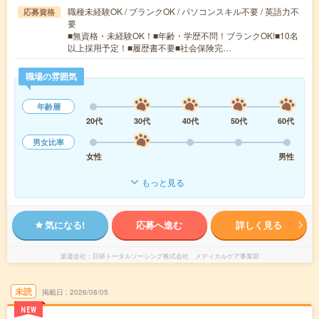
職種未経験OK / ブランクOK / パソコンスキル不要 / 英語力不
応募資格
要
■無資格・未経験OK！■年齢・学歴不問！ブランクOK!■10名
以上採用予定！■履歴書不要■社会保険完…
職場の雰囲気
年齢層
20代
30代
40代
50代
60代
男女比率
女性
男性
もっと見る
気になる!
応募へ進む
詳しく見る
派遣会社
日研トータルソーシング株式会社 メディカルケア事業部
未読
掲載日
2026/08/05
NEW