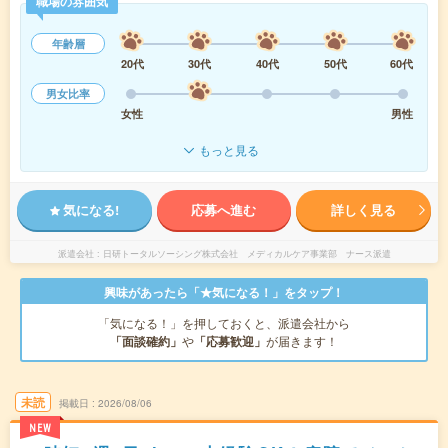
職場の雰囲気
年齢層
20代
30代
40代
50代
60代
男女比率
女性
男性
もっと見る
気になる!
応募へ進む
詳しく見る
派遣会社
日研トータルソーシング株式会社 メディカルケア事業部 ナース派遣
興味があったら「★気になる！」をタップ！
「気になる！」を押しておくと、派遣会社から
「面談確約」
や
「応募歓迎」
が届きます！
未読
掲載日
2026/08/06
NEW