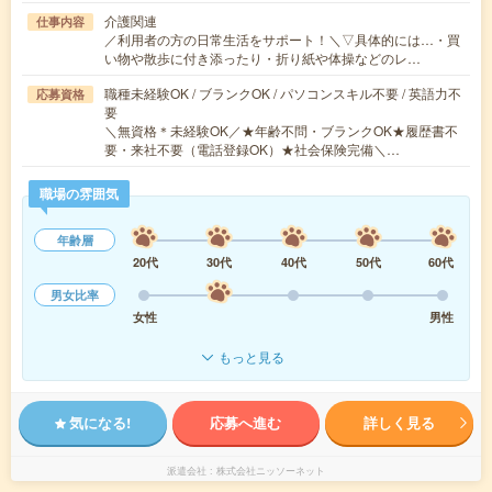
介護関連
仕事内容
／利用者の方の日常生活をサポート！＼▽具体的には…・買
い物や散歩に付き添ったり・折り紙や体操などのレ…
職種未経験OK / ブランクOK / パソコンスキル不要 / 英語力不
応募資格
要
＼無資格＊未経験OK／★年齢不問・ブランクOK★履歴書不
要・来社不要（電話登録OK）★社会保険完備＼…
職場の雰囲気
年齢層
20代
30代
40代
50代
60代
男女比率
女性
男性
もっと見る
気になる!
応募へ進む
詳しく見る
派遣会社
株式会社ニッソーネット