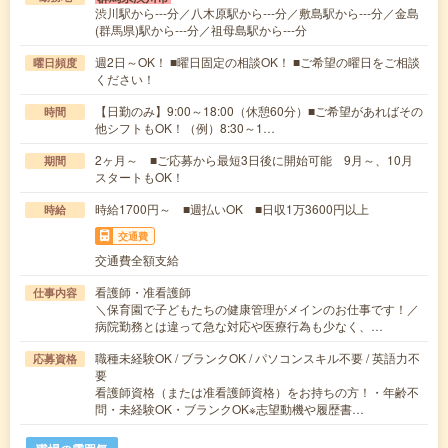
渋川駅から---分／八木原駅から---分／敷島駅から---分／金島
(群馬県)駅から---分／祖母島駅から---分
週2日～OK！ ■曜日固定の相談OK！ ■ご希望の曜日をご相談
曜日頻度
ください！
【日勤のみ】9:00～18:00（休憩60分）■ご希望があればその
時間
他シフトもOK！（例）8:30～1…
2ヶ月～ ■ご応募から最短3日後に開始可能 9月～、10月
期間
スタートもOK！
時給1700円～ ■週払いOK ■日収1万3600円以上
時給
交通費
交通費全額支給
看護師・准看護師
仕事内容
＼保育園で子どもたちの健康管理がメインのお仕事です！／
病院勤務とは違って急な対応や医療行為も少なく、…
職種未経験OK / ブランクOK / パソコンスキル不要 / 英語力不
応募資格
要
看護師資格（または准看護師資格）をお持ちの方！・年齢不
問・未経験OK・ブランクOK※志望動機や履歴書…