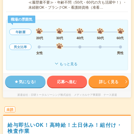
≪履歴書不要≫・年齢不問（50代・60代の方も活躍中！）・
未経験OK・ブランクOK・看護師資格（准看…
職場の雰囲気
年齢層
20代
30代
40代
50代
60代
男女比率
女性
男性
もっと見る
気になる!
応募へ進む
詳しく見る
派遣会社
日研トータルソーシング株式会社 メディカルケア事業部 ナース派遣
未読
給与即払いOK！高時給！土日休み！組付け・
検査作業