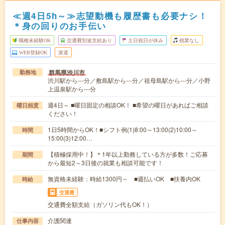
≪週4日5h～≫志望動機も履歴書も必要ナシ！
＊身の回りのお手伝い
職種未経験OK
交通費別途支給あり
土日祝日が休み
残業なし
WEB登録OK
派遣
群馬県渋川市
勤務地
渋川駅から---分／敷島駅から---分／祖母島駅から---分／小野
上温泉駅から---分
週4日～ ■曜日固定の相談OK！ ■希望の曜日があればご相談
曜日頻度
ください！
1日5時間からOK！■シフト例(1)8:00～13:00(2)10:00～
時間
15:00(3)12:00…
【積極採用中！】＊1年以上勤務している方が多数！ご応募
期間
から最短2～3日後の就業も相談可能です！
無資格未経験：時給1300円～ ■週払いOK ■扶養内OK
時給
交通費
交通費全額支給（ガソリン代もOK！）
介護関連
仕事内容