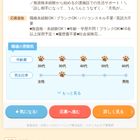
／無資格未経験から始める介護施設での生活サポート！＼
「話し相手になって、うんうんとうなずく」「天気が…
職種未経験OK / ブランクOK / パソコンスキル不要 / 英語力不
応募資格
要
■無資格・未経験OK！■年齢・学歴不問！ブランクOK!■10名
以上採用予定！■履歴書不要■社会保険完…
職場の雰囲気
年齢層
20代
30代
40代
50代
60代
男女比率
女性
男性
もっと見る
気になる!
応募へ進む
詳しく見る
派遣会社
日研トータルソーシング株式会社 メディカルケア事業部