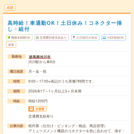
未読
高時給！車通勤OK！土日休み！コネクター挿
し・組付
職種未経験OK
交通費別途支給あり
土日祝日が休み
WEB登録OK
派遣
群馬県渋川市
勤務地
渋川駅から車6分
月～金・祝
曜日頻度
9:00～17:00※表記のうち実働7時間です。
時間
2026/8/17～1ヶ月以上3ヶ月未満
期間
時給1200円
時給
交通費
交通費支給有り
軽作業（仕分け・ピッキング・検品、商品管理）
仕事内容
アミューズメント機器のコネクターを色に合わせて、挿す・