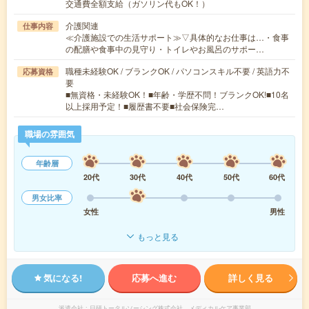
交通費全額支給（ガソリン代もOK！）
介護関連
仕事内容
≪介護施設での生活サポート≫▽具体的なお仕事は…・食事
の配膳や食事中の見守り・トイレやお風呂のサポー…
職種未経験OK / ブランクOK / パソコンスキル不要 / 英語力不
応募資格
要
■無資格・未経験OK！■年齢・学歴不問！ブランクOK!■10名
以上採用予定！■履歴書不要■社会保険完…
職場の雰囲気
年齢層
20代
30代
40代
50代
60代
男女比率
女性
男性
もっと見る
気になる!
応募へ進む
詳しく見る
派遣会社
日研トータルソーシング株式会社 メディカルケア事業部