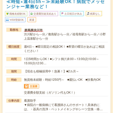
≪時短×週4日5h～≫未経験OK！病院でメッセ
ンジャー業務など！
職種未経験OK
交通費別途支給あり
土日祝日が休み
残業なし
WEB登録OK
派遣
群馬県渋川市
勤務地
渋川駅から---分／敷島駅から---分／祖母島駅から---分／小野
上温泉駅から---分
週4日～ ■曜日固定の相談OK！ ■希望の曜日があればご相談
曜日頻度
ください！
1日5時間からOK！■シフト例(1)8:00～13:00(2)10:00～
時間
15:00(3)12:00…
【現在も積極採用中！急募！】■2カ月～
期間
無資格未経験：時給1250円～ ■週払いOK ■扶養内OK
時給
交通費
交通費全額支給（ガソリン代もOK！）
看護助手
仕事内容
▼病院の一般病棟にて看護師さんのサポート！具体的に
は、・器具の洗浄・ベットメイキングやシーツ交換・移…