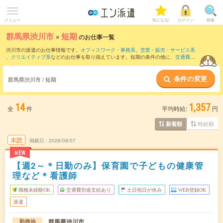
メニュー
気になる!
ログイン
検索
群馬県渋川市
×
短期
のお仕事一覧
渋川市の派遣のお仕事情報です。
オフィスワーク・事務系
、
営業・販売・サービス系
、
クリエイティブ系
などのお仕事を取り揃えています。短期の条件の他に、
交通費別
途支給あり
、
職種未経験OK
、
友だちと一緒の応募OK
などでもお探し頂けます。
条件の変更
群馬県渋川市 / 短期
14
1,357
全
件
平均時給:
円
時給順
新着順
未読
掲載日
2026/08/07
NEW
【週2～＊日勤のみ】保育園で子どもの健康管
理など＊看護師
職種未経験OK
交通費別途支給あり
土日祝日が休み
WEB登録OK
派遣
群馬県渋川市
勤務地