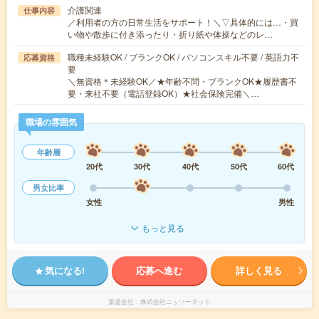
介護関連
仕事内容
／利用者の方の日常生活をサポート！＼▽具体的には…・買
い物や散歩に付き添ったり・折り紙や体操などのレ…
職種未経験OK / ブランクOK / パソコンスキル不要 / 英語力不
応募資格
要
＼無資格＊未経験OK／★年齢不問・ブランクOK★履歴書不
要・来社不要（電話登録OK）★社会保険完備＼…
職場の雰囲気
年齢層
20代
30代
40代
50代
60代
男女比率
女性
男性
もっと見る
気になる!
応募へ進む
詳しく見る
派遣会社
株式会社ニッソーネット