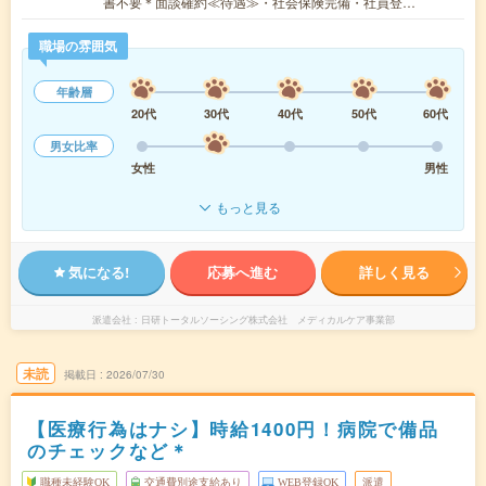
書不要＊面談確約≪待遇≫・社会保険完備・社員登…
職場の雰囲気
年齢層
20代
30代
40代
50代
60代
男女比率
女性
男性
もっと見る
気になる!
応募へ進む
詳しく見る
派遣会社
日研トータルソーシング株式会社 メディカルケア事業部
未読
掲載日
2026/07/30
【医療行為はナシ】時給1400円！病院で備品
のチェックなど＊
職種未経験OK
交通費別途支給あり
WEB登録OK
派遣