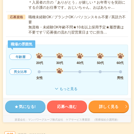
＊入居者の方の「ありがとう」が嬉しい＊お年寄りを笑顔に
する介護のお仕事です。おじいちゃん、おばあちゃ…
職種未経験OK / ブランクOK / パソコンスキル不要 / 英語力不
応募資格
要
無資格・未経験OK年齢不問★10名以上採用予定★履歴書は
不要です▽応募後の流れ1)翌営業日までに担当…
職場の雰囲気
年齢層
20代
30代
40代
50代
60代
男女比率
女性
男性
もっと見る
気になる!
応募へ進む
詳しく見る
派遣会社
マンパワーグループ株式会社 ケアサービス事業部 （医療福祉介護関連）