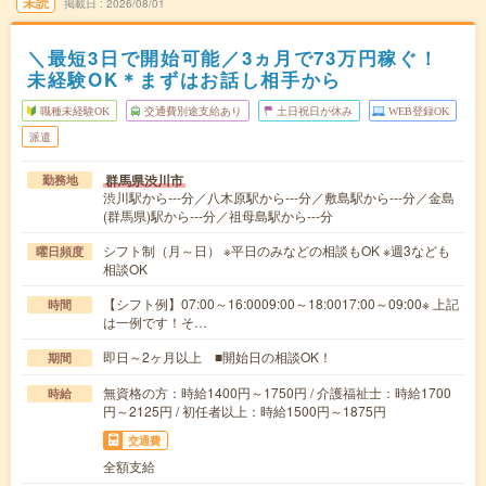
未読
掲載日
2026/08/01
＼最短3日で開始可能／3ヵ月で73万円稼ぐ！
未経験OK＊まずはお話し相手から
職種未経験OK
交通費別途支給あり
土日祝日が休み
WEB登録OK
派遣
群馬県渋川市
勤務地
渋川駅から---分／八木原駅から---分／敷島駅から---分／金島
(群馬県)駅から---分／祖母島駅から---分
シフト制（月～日） ※平日のみなどの相談もOK ※週3なども
曜日頻度
相談OK
【シフト例】07:00～16:0009:00～18:0017:00～09:00※ 上記
時間
は一例です！そ…
即日～2ヶ月以上 ■開始日の相談OK！
期間
無資格の方：時給1400円～1750円 / 介護福祉士：時給1700
時給
円～2125円 / 初任者以上：時給1500円～1875円
交通費
全額支給