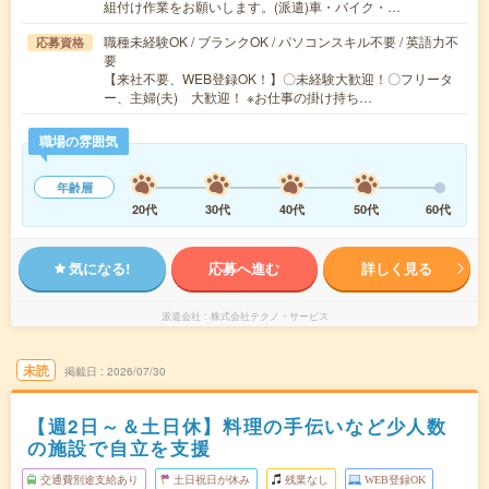
組付け作業をお願いします。(派遣)車・バイク・…
職種未経験OK / ブランクOK / パソコンスキル不要 / 英語力不
応募資格
要
【来社不要、WEB登録OK！】〇未経験大歓迎！〇フリータ
ー、主婦(夫) 大歓迎！ ※お仕事の掛け持ち…
職場の雰囲気
年齢層
20代
30代
40代
50代
60代
気になる!
応募へ進む
詳しく見る
派遣会社
株式会社テクノ・サービス
未読
掲載日
2026/07/30
【週2日～＆土日休】料理の手伝いなど少人数
の施設で自立を支援
交通費別途支給あり
土日祝日が休み
残業なし
WEB登録OK