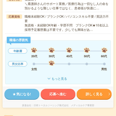
＼看護師さんのサポート業務／医療行為は一切なし人の命を
預かるような難しい仕事ではなく、患者様が快適に…
職種未経験OK / ブランクOK / パソコンスキル不要 / 英語力不
応募資格
要
無資格・未経験OK年齢・学歴不問 ブランクOK★10名以上
採用予定履歴書は不要です。少しでも興味があ…
職場の雰囲気
年齢層
20代
30代
40代
50代
60代
男女比率
女性
男性
もっと見る
気になる!
応募へ進む
詳しく見る
派遣会社
日研トータルソーシング株式会社 メディカルケア事業部