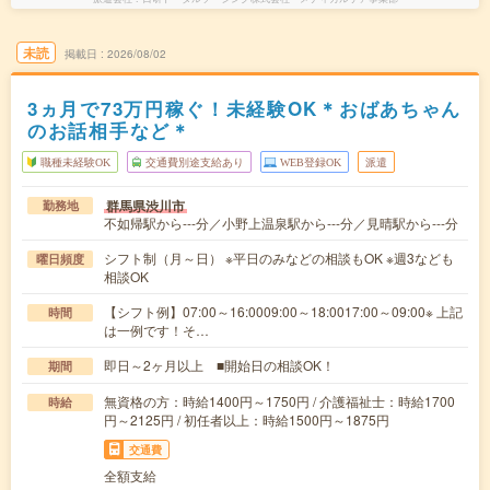
未読
掲載日
2026/08/02
3ヵ月で73万円稼ぐ！未経験OK＊おばあちゃん
のお話相手など＊
職種未経験OK
交通費別途支給あり
WEB登録OK
派遣
群馬県渋川市
勤務地
不如帰駅から---分／小野上温泉駅から---分／見晴駅から---分
シフト制（月～日） ※平日のみなどの相談もOK ※週3なども
曜日頻度
相談OK
【シフト例】07:00～16:0009:00～18:0017:00～09:00※ 上記
時間
は一例です！そ…
即日～2ヶ月以上 ■開始日の相談OK！
期間
無資格の方：時給1400円～1750円 / 介護福祉士：時給1700
時給
円～2125円 / 初任者以上：時給1500円～1875円
交通費
全額支給