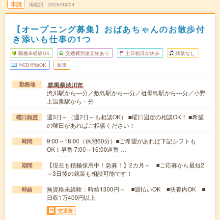
未読
掲載日
2026/08/04
【オープニング募集】おばあちゃんのお散歩付
き添いも仕事の1つ
職種未経験OK
交通費別途支給あり
土日祝日が休み
残業なし
WEB登録OK
派遣
群馬県渋川市
勤務地
渋川駅から---分／敷島駅から---分／祖母島駅から---分／小野
上温泉駅から---分
週3日～（週2日～も相談OK） ■曜日固定の相談OK！ ■希望
曜日頻度
の曜日があればご相談ください！
9:00～18:00（休憩60分）■ご希望があれば下記シフトも
時間
OK！早番 7:00～16:00遅番 …
【現在も積極採用中！急募！】2カ月～ ■ご応募から最短2
期間
～3日後の就業も相談可能です！
無資格未経験：時給1300円～ ■週払いOK ■扶養内OK ■
時給
日収1万400円以上
交通費