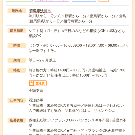
群馬県渋川市
勤務地
渋川駅から---分／八木原駅から---分／敷島駅から---分／金島
(群馬県)駅から---分／祖母島駅から---分
シフト制（月～日） ※平日のみなどの相談もOK ※週3なども
曜日頻度
相談OK
【シフト例】07:00～16:0009:00～18:0017:00～09:00※ 上記
時間
は一例です！そ…
即日～2ヶ月以上
期間
無資格の方：時給1400円～1750円 / 介護福祉士：時給1700
時給
円～2125円 / 初任者以上：時給1500円～1875円
交通費
全額支給
看護助手
仕事内容
＼無資格・未経験OKの看護助手／医療行為は一切行わない
ので未経験でも安心！▽具体的には…・リネンやシ…
職種未経験OK / ブランクOK / パソコンスキル不要 / 英語力不
応募資格
要
＼無資格＊未経験OK／★年齢不問・ブランクOK★履歴書不