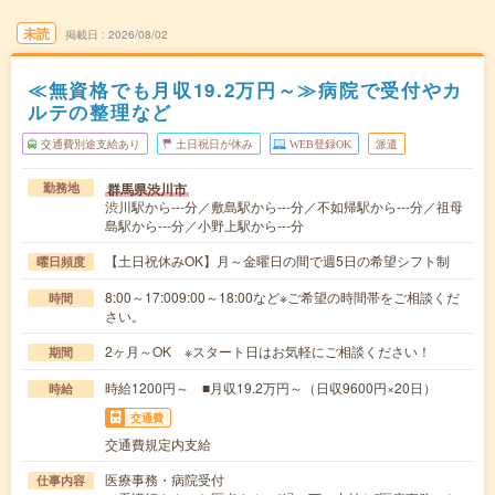
未読
掲載日
2026/08/02
≪無資格でも月収19.2万円～≫病院で受付やカ
ルテの整理など
交通費別途支給あり
土日祝日が休み
WEB登録OK
派遣
群馬県渋川市
勤務地
渋川駅から---分／敷島駅から---分／不如帰駅から---分／祖母
島駅から---分／小野上駅から---分
【土日祝休みOK】月～金曜日の間で週5日の希望シフト制
曜日頻度
8:00～17:009:00～18:00など※ご希望の時間帯をご相談くだ
時間
さい。
2ヶ月～OK ※スタート日はお気軽にご相談ください！
期間
時給1200円～ ■月収19.2万円～（日収9600円×20日）
時給
交通費
交通費規定内支給
医療事務・病院受付
仕事内容