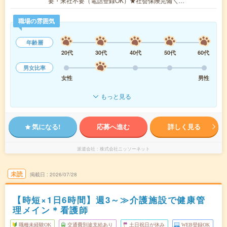
要・来社不要（電話登録OK）★社会保険完備＼…
職場の雰囲気
年齢層
20代
30代
40代
50代
60代
男女比率
女性
男性
もっと見る
気になる!
応募へ進む
詳しく見る
派遣会社
株式会社ニッソーネット
未読
掲載日
2026/07/28
【時短×1日6時間】週3～≫介護施設で健康管
理メイン＊看護師
職種未経験OK
交通費別途支給あり
土日祝日が休み
WEB登録OK