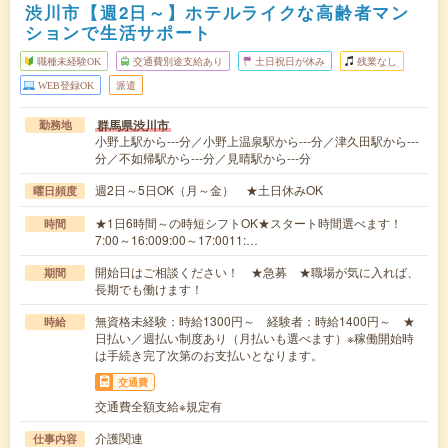
渋川市【週2日～】ホテルライクな高齢者マン
ションで生活サポート
職種未経験OK
交通費別途支給あり
土日祝日が休み
残業なし
WEB登録OK
派遣
群馬県渋川市
勤務地
小野上駅から---分／小野上温泉駅から---分／津久田駅から---
分／不如帰駅から---分／見晴駅から---分
週2日～5日OK（月～金） ★土日休みOK
曜日頻度
★1日6時間～の時短シフトOK★スタート時間選べます！
時間
7:00～16:009:00～17:0011:…
開始日はご相談ください！ ★急募 ★職場が気に入れば、
期間
長期でも働けます！
無資格未経験：時給1300円～ 経験者：時給1400円～ ★
時給
日払い／週払い制度あり（月払いも選べます）※稼働開始時
は手続き完了次第のお支払いとなります。
交通費
交通費全額支給※規定有
介護関連
仕事内容