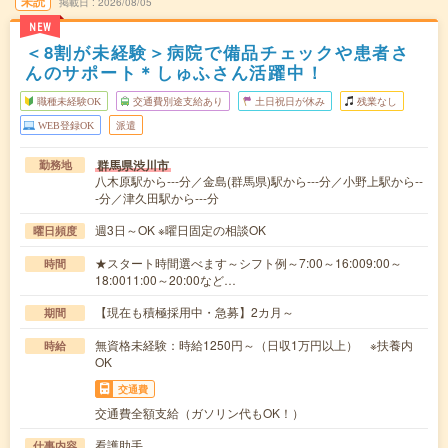
未読
掲載日
2026/08/05
NEW
＜8割が未経験＞病院で備品チェックや患者さ
んのサポート＊しゅふさん活躍中！
職種未経験OK
交通費別途支給あり
土日祝日が休み
残業なし
WEB登録OK
派遣
群馬県渋川市
勤務地
八木原駅から---分／金島(群馬県)駅から---分／小野上駅から--
-分／津久田駅から---分
週3日～OK ※曜日固定の相談OK
曜日頻度
★スタート時間選べます～シフト例～7:00～16:009:00～
時間
18:0011:00～20:00など…
【現在も積極採用中・急募】2カ月～
期間
無資格未経験：時給1250円～（日収1万円以上） ※扶養内
時給
OK
交通費
交通費全額支給（ガソリン代もOK！）
看護助手
仕事内容