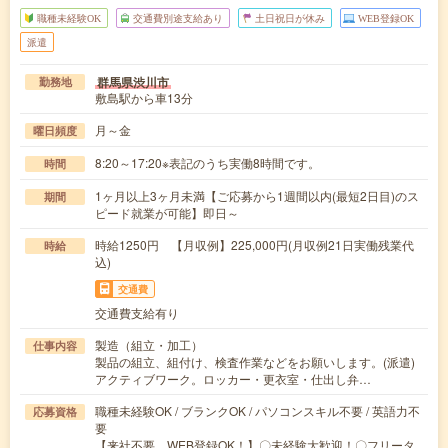
職種未経験OK
交通費別途支給あり
土日祝日が休み
WEB登録OK
派遣
群馬県渋川市
勤務地
敷島駅から車13分
月～金
曜日頻度
8:20～17:20※表記のうち実働8時間です。
時間
1ヶ月以上3ヶ月未満【ご応募から1週間以内(最短2日目)のス
期間
ピード就業が可能】即日～
時給1250円 【月収例】225,000円(月収例21日実働残業代
時給
込)
交通費
交通費支給有り
製造（組立・加工）
仕事内容
製品の組立、組付け、検査作業などをお願いします。(派遣)
アクティブワーク。ロッカー・更衣室・仕出し弁…
職種未経験OK / ブランクOK / パソコンスキル不要 / 英語力不
応募資格
要
【来社不要、WEB登録OK！】〇未経験大歓迎！〇フリータ