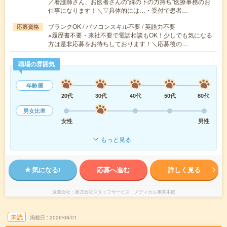
／看護師さん、お医者さんの“縁の下の力持ち”医療事務のお
仕事になります！＼▽具体的には…・受付で患者…
ブランクOK / パソコンスキル不要 / 英語力不要
応募資格
※履歴書不要・来社不要で電話相談もOK！少しでも気になる
方は是非応募をお待ちしております！＼応募後の…
職場の雰囲気
年齢層
20代
30代
40代
50代
60代
男女比率
女性
男性
もっと見る
気になる!
応募へ進む
詳しく見る
派遣会社
株式会社スタッフサービス メディカル事業本部
未読
掲載日
2026/08/01