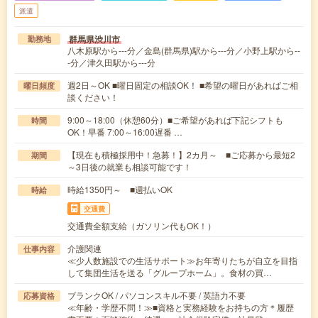
派遣
群馬県渋川市
勤務地
八木原駅から---分／金島(群馬県)駅から---分／小野上駅から--
-分／津久田駅から---分
週2日～OK ■曜日固定の相談OK！ ■希望の曜日があればご相
曜日頻度
談ください！
9:00～18:00（休憩60分）■ご希望があれば下記シフトも
時間
OK！早番 7:00～16:00遅番 …
【現在も積極採用中！急募！】2カ月～ ■ご応募から最短2
期間
～3日後の就業も相談可能です！
時給1350円～ ■週払いOK
時給
交通費
交通費全額支給（ガソリン代もOK！）
介護関連
仕事内容
≪少人数施設での生活サポート≫お年寄りたちが自立を目指
して集団生活を送る「グループホーム」。食材の買…
ブランクOK / パソコンスキル不要 / 英語力不要
応募資格
≪年齢・学歴不問！≫■資格と実務経験をお持ちの方＊履歴