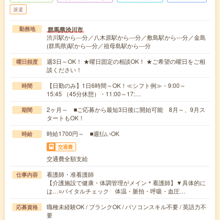
派遣
群馬県渋川市
勤務地
渋川駅から---分／八木原駅から---分／敷島駅から---分／金島
(群馬県)駅から---分／祖母島駅から---分
週3日～OK！ ★曜日固定の相談OK！ ★ご希望の曜日をご相
曜日頻度
談ください！
【日勤のみ】1日6時間～OK！≪シフト例≫・9:00～
時間
15:45 （45分休憩）・11:00～17:…
2ヶ月～ ■ご応募から最短3日後に開始可能 8月～、9月ス
期間
タートもOK！
時給1700円～ ■週払いOK
時給
交通費
交通費全額支給
看護師・准看護師
仕事内容
【介護施設で健康・体調管理がメイン＊看護師】▼具体的に
は…○バイタルチェック 体温・脈拍・呼吸・血圧…
職種未経験OK / ブランクOK / パソコンスキル不要 / 英語力不
応募資格
要