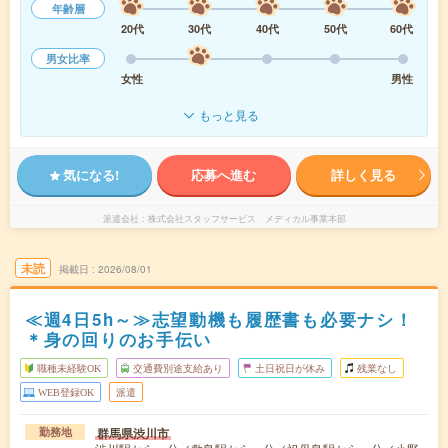
年齢層
20代
30代
40代
50代
60代
男女比率
女性
男性
もっと見る
気になる!
応募へ進む
詳しく見る
派遣会社
株式会社スタッフサービス メディカル事業本部
未読
掲載日
2026/08/01
≪週4日5h～≫志望動機も履歴書も必要ナシ！
＊身の回りのお手伝い
職種未経験OK
交通費別途支給あり
土日祝日が休み
残業なし
WEB登録OK
派遣
群馬県渋川市
勤務地