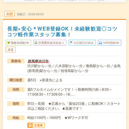
未読
掲載日
2026/08/03
長期×安心＊WEB登録OK！未経験歓迎〇コツ
コツ軽作業スタッフ募集！
職種未経験OK
交通費別途支給あり
土日祝日が休み
WEB登録OK
派遣
群馬県渋川市
勤務地
渋川駅から---分／八木原駅から---分／敷島駅から---分／金島
(群馬県)駅から---分／祖母島駅から---分
週5日 ※派遣先による
曜日頻度
週5フルタイムがメインです！＜勤務時間の例＞8:00～
時間
17:008:30～17:309:00～18:…
即日～長期 ★応募から「最短2日後」に勤務OK！スタート
期間
日はご相談ください。★急募です！
時給1100円～1600円 ★Wワーク不可
時給
交通費