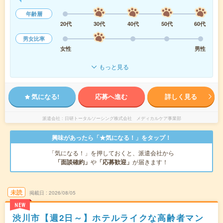
年齢層
20代
30代
40代
50代
60代
男女比率
女性
男性
もっと見る
気になる!
応募へ進む
詳しく見る
派遣会社
日研トータルソーシング株式会社 メディカルケア事業部
興味があったら「★気になる！」をタップ！
「気になる！」を押しておくと、派遣会社から
「面談確約」
や
「応募歓迎」
が届きます！
未読
掲載日
2026/08/05
NEW
渋川市【週2日～】ホテルライクな高齢者マン