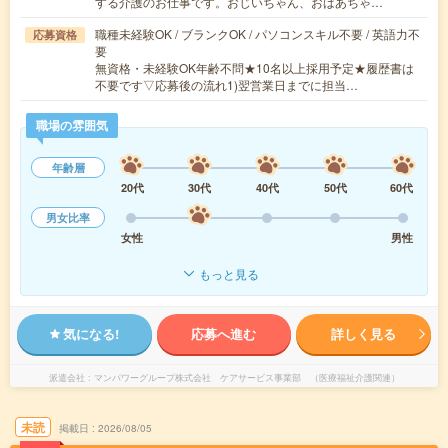
する介護のお仕事です。おじいちゃん、おばあちゃ…
職種未経験OK / ブランクOK / パソコンスキル不要 / 英語力不
応募資格
要
無資格・未経験OK年齢不問★10名以上採用予定★履歴書は
不要です▽応募後の流れ1)翌営業日までに担当…
職場の雰囲気
年齢層
20代
30代
40代
50代
60代
男女比率
女性
男性
もっと見る
気になる!
応募へ進む
詳しく見る
派遣会社
マンパワーグループ株式会社 ケアサービス事業部 （医療福祉介護関連）
未読
掲載日
2026/08/05