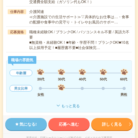
交通費全額支給（ガソリン代もOK！）
介護関連
仕事内容
≪介護施設での生活サポート≫▽具体的なお仕事は…・食事
の配膳や食事中の見守り・トイレやお風呂のサポー…
職種未経験OK / ブランクOK / パソコンスキル不要 / 英語力不
応募資格
要
■無資格・未経験OK！■年齢・学歴不問！ブランクOK!■10名
以上採用予定！■履歴書不要■社会保険完…
職場の雰囲気
年齢層
20代
30代
40代
50代
60代
男女比率
女性
男性
もっと見る
気になる!
応募へ進む
詳しく見る
派遣会社
日研トータルソーシング株式会社 メディカルケア事業部