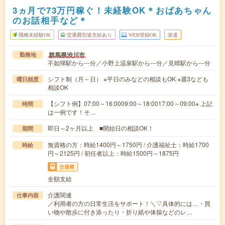
3ヵ月で73万円稼ぐ！未経験OK＊おばあちゃん
のお話相手など＊
職種未経験OK
交通費別途支給あり
WEB登録OK
派遣
群馬県渋川市
勤務地
不如帰駅から---分／小野上温泉駅から---分／見晴駅から---分
シフト制（月～日） ※平日のみなどの相談もOK ※週3なども
曜日頻度
相談OK
【シフト例】07:00～16:0009:00～18:0017:00～09:00※ 上記
時間
は一例です！そ…
即日～2ヶ月以上 ■開始日の相談OK！
期間
無資格の方：時給1400円～1750円 / 介護福祉士：時給1700
時給
円～2125円 / 初任者以上：時給1500円～1875円
交通費
全額支給
介護関連
仕事内容
／利用者の方の日常生活をサポート！＼▽具体的には…・買
い物や散歩に付き添ったり・折り紙や体操などのレ…