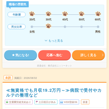
職場の雰囲気
年齢層
20代
30代
40代
50代
60代
男女比率
女性
男性
もっと見る
気になる!
応募へ進む
詳しく見る
派遣会社
株式会社ニッソーネット
未読
掲載日
2026/08/02
≪無資格でも月収19.2万円～≫病院で受付やカ
ルテの整理など
交通費別途支給あり
土日祝日が休み
WEB登録OK
派遣