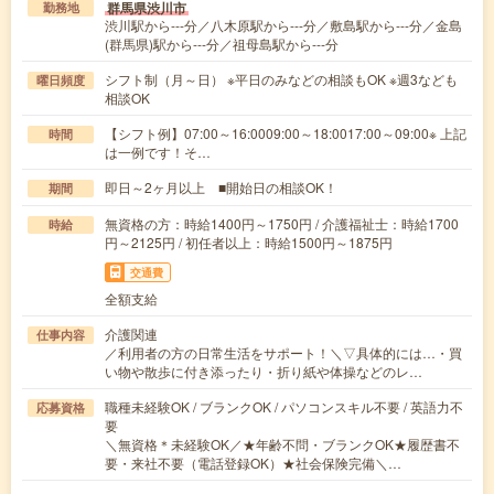
群馬県渋川市
勤務地
渋川駅から---分／八木原駅から---分／敷島駅から---分／金島
(群馬県)駅から---分／祖母島駅から---分
シフト制（月～日） ※平日のみなどの相談もOK ※週3なども
曜日頻度
相談OK
【シフト例】07:00～16:0009:00～18:0017:00～09:00※ 上記
時間
は一例です！そ…
即日～2ヶ月以上 ■開始日の相談OK！
期間
無資格の方：時給1400円～1750円 / 介護福祉士：時給1700
時給
円～2125円 / 初任者以上：時給1500円～1875円
交通費
全額支給
介護関連
仕事内容
／利用者の方の日常生活をサポート！＼▽具体的には…・買
い物や散歩に付き添ったり・折り紙や体操などのレ…
職種未経験OK / ブランクOK / パソコンスキル不要 / 英語力不
応募資格
要
＼無資格＊未経験OK／★年齢不問・ブランクOK★履歴書不
要・来社不要（電話登録OK）★社会保険完備＼…