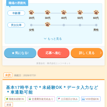
職場の雰囲気
年齢層
20代
30代
40代
50代
60代
男女比率
女性
男性
もっと見る
気になる!
応募へ進む
詳しく見る
派遣会社
株式会社ニッソーネット
未読
掲載日
2026/07/31
基本17時半まで＊未経験OK＊データ入力など
＊車通勤可能
職種未経験OK
交通費別途支給あり
土日祝日が休み
WEB登録OK
派遣