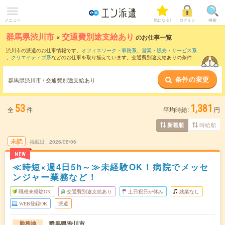
メニュー
気になる!
ログイン
検索
群馬県渋川市
×
交通費別途支給あり
のお仕事一覧
渋川市の派遣のお仕事情報です。
オフィスワーク・事務系
、
営業・販売・サービス系
、
クリエイティブ系
などのお仕事を取り揃えています。交通費別途支給ありの条件の
他に、
職種未経験OK
、
友だちと一緒の応募OK
、
残業なし
などのこだわり条件も取り
揃えています。
条件の変更
群馬県渋川市 / 交通費別途支給あり
53
1,381
全
件
平均時給:
円
時給順
新着順
未読
掲載日
2026/08/06
NEW
≪時短×週4日5h～≫未経験OK！病院でメッセ
ンジャー業務など！
職種未経験OK
交通費別途支給あり
土日祝日が休み
残業なし
WEB登録OK
派遣
群馬県渋川市
勤務地