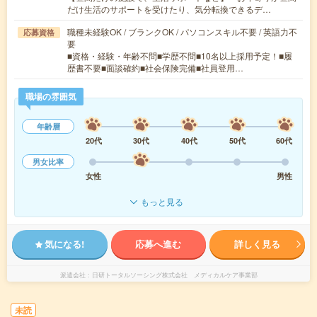
だけ生活のサポートを受けたり、気分転換できるデ…
職種未経験OK / ブランクOK / パソコンスキル不要 / 英語力不
応募資格
要
■資格・経験・年齢不問■学歴不問■10名以上採用予定！■履
歴書不要■面談確約■社会保険完備■社員登用…
職場の雰囲気
年齢層
20代
30代
40代
50代
60代
男女比率
女性
男性
もっと見る
気になる!
応募へ進む
詳しく見る
派遣会社
日研トータルソーシング株式会社 メディカルケア事業部
未読