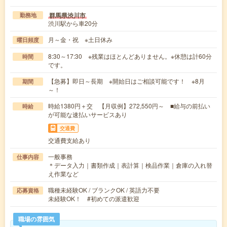
群馬県渋川市
勤務地
渋川駅から車20分
月～金・祝 ※土日休み
曜日頻度
8:30～17:30 ※残業はほとんどありません。※休憩は計60分
時間
です。
【急募】即日～長期 ※開始日はご相談可能です！ ※8月
期間
～！
時給1380円＋交 【月収例】272,550円～ ■給与の前払い
時給
が可能な速払いサービスあり
交通費
交通費支給あり
一般事務
仕事内容
＊データ入力｜書類作成｜表計算｜検品作業｜倉庫の入れ替
え作業など
職種未経験OK / ブランクOK / 英語力不要
応募資格
未経験OK！ #初めての派遣歓迎
職場の雰囲気