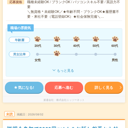
職種未経験OK / ブランクOK / パソコンスキル不要 / 英語力不
応募資格
要
＼無資格＊未経験OK／★年齢不問・ブランクOK★履歴書不
要・来社不要（電話登録OK）★社会保険完備＼…
職場の雰囲気
年齢層
20代
30代
40代
50代
60代
男女比率
女性
男性
もっと見る
気になる!
応募へ進む
詳しく見る
派遣会社
株式会社ニッソーネット
未読
掲載日
2026/08/02