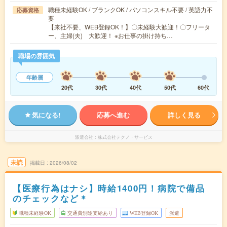
職種未経験OK / ブランクOK / パソコンスキル不要 / 英語力不
応募資格
要
【来社不要、WEB登録OK！】〇未経験大歓迎！〇フリータ
ー、主婦(夫) 大歓迎！ ※お仕事の掛け持ち…
職場の雰囲気
年齢層
20代
30代
40代
50代
60代
気になる!
応募へ進む
詳しく見る
派遣会社
株式会社テクノ・サービス
未読
掲載日
2026/08/02
【医療行為はナシ】時給1400円！病院で備品
のチェックなど＊
職種未経験OK
交通費別途支給あり
WEB登録OK
派遣