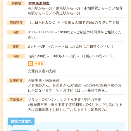
群馬県渋川市
勤務地
渋川駅から---分／敷島駅から---分／不如帰駅から---分／祖母
島駅から---分／小野上駅から---分
【土日祝休みOK】月～金曜日の間で週5日の希望シフト制
曜日頻度
8:00～17:009:00～18:00など※ご希望の時間帯をご相談くだ
時間
さい。
2ヶ月～OK ※スタート日はお気軽にご相談ください！
期間
時給1200円～ ■月収19.2万円～（日収9600円×20日）
時給
交通費
交通費規定内支給
医療事務・病院受付
仕事内容
／看護師さん、お医者さんの“縁の下の力持ち”医療事務のお
仕事になります！＼▽具体的には…・受付で患者…
ブランクOK / パソコンスキル不要 / 英語力不要
応募資格
※履歴書不要・来社不要で電話相談もOK！少しでも気になる
方は是非応募をお待ちしております！＼応募後の…
職場の雰囲気