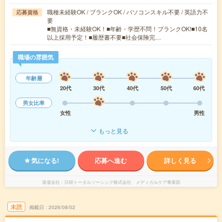
職種未経験OK / ブランクOK / パソコンスキル不要 / 英語力不
応募資格
要
■無資格・未経験OK！■年齢・学歴不問！ブランクOK!■10名
以上採用予定！■履歴書不要■社会保険完…
職場の雰囲気
年齢層
20代
30代
40代
50代
60代
男女比率
女性
男性
もっと見る
気になる!
応募へ進む
詳しく見る
派遣会社
日研トータルソーシング株式会社 メディカルケア事業部
未読
掲載日
2026/08/02