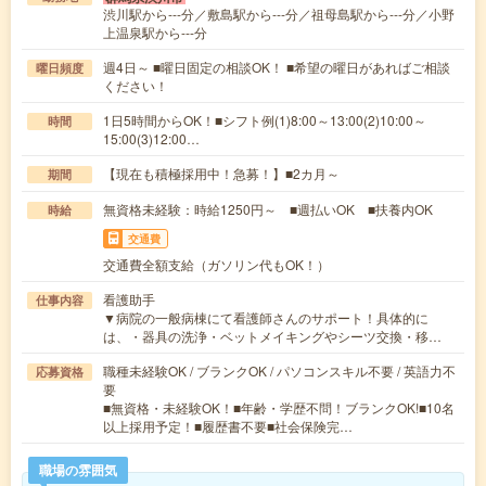
渋川駅から---分／敷島駅から---分／祖母島駅から---分／小野
上温泉駅から---分
週4日～ ■曜日固定の相談OK！ ■希望の曜日があればご相談
曜日頻度
ください！
1日5時間からOK！■シフト例(1)8:00～13:00(2)10:00～
時間
15:00(3)12:00…
【現在も積極採用中！急募！】■2カ月～
期間
無資格未経験：時給1250円～ ■週払いOK ■扶養内OK
時給
交通費
交通費全額支給（ガソリン代もOK！）
看護助手
仕事内容
▼病院の一般病棟にて看護師さんのサポート！具体的に
は、・器具の洗浄・ベットメイキングやシーツ交換・移…
職種未経験OK / ブランクOK / パソコンスキル不要 / 英語力不
応募資格
要
■無資格・未経験OK！■年齢・学歴不問！ブランクOK!■10名
以上採用予定！■履歴書不要■社会保険完…
職場の雰囲気