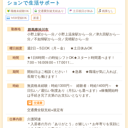
ションで生活サポート
職種未経験OK
交通費別途支給あり
土日祝日が休み
残業なし
WEB登録OK
派遣
群馬県渋川市
勤務地
小野上駅から---分／小野上温泉駅から---分／津久田駅から---
分／不如帰駅から---分／見晴駅から---分
週2日～5日OK（月～金） ★土日休みOK
曜日頻度
★1日6時間～の時短シフトOK★スタート時間選べます！
時間
7:00～16:009:00～17:0011:…
開始日はご相談ください！ ★急募 ★職場が気に入れば、
期間
長期でも働けます！
無資格未経験：時給1300円～ 経験者：時給1400円～ ★
時給
日払い／週払い制度あり（月払いも選べます）※稼働開始時
は手続き完了次第のお支払いとなります。
交通費
交通費全額支給※規定有
介護関連
仕事内容
＊入居者の方の「ありがとう」が嬉しい＊お年寄りを笑顔に