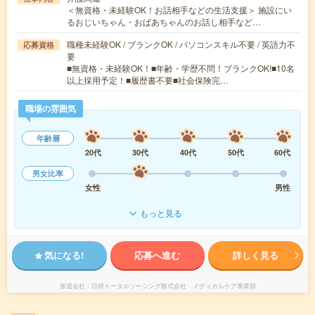
＜無資格・未経験OK！お話相手などの生活支援＞ 施設にい
るおじいちゃん・おばあちゃんのお話し相手など…
職種未経験OK / ブランクOK / パソコンスキル不要 / 英語力不
応募資格
要
■無資格・未経験OK！■年齢・学歴不問！ブランクOK!■10名
以上採用予定！■履歴書不要■社会保険完…
職場の雰囲気
年齢層
20代
30代
40代
50代
60代
男女比率
女性
男性
もっと見る
気になる!
応募へ進む
詳しく見る
派遣会社
日研トータルソーシング株式会社 メディカルケア事業部