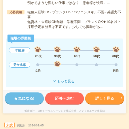
預かるような難しい仕事ではなく、患者様が快適に…
職種未経験OK / ブランクOK / パソコンスキル不要 / 英語力不
応募資格
要
無資格・未経験OK年齢・学歴不問 ブランクOK★10名以上
採用予定履歴書は不要です。少しでも興味があ…
職場の雰囲気
年齢層
20代
30代
40代
50代
60代
男女比率
女性
男性
もっと見る
気になる!
応募へ進む
詳しく見る
派遣会社
日研トータルソーシング株式会社 メディカルケア事業部
未読
掲載日
2026/08/05