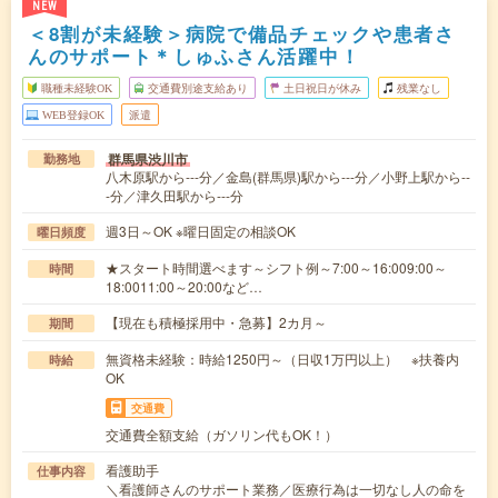
NEW
＜8割が未経験＞病院で備品チェックや患者さ
んのサポート＊しゅふさん活躍中！
職種未経験OK
交通費別途支給あり
土日祝日が休み
残業なし
WEB登録OK
派遣
群馬県渋川市
勤務地
八木原駅から---分／金島(群馬県)駅から---分／小野上駅から--
-分／津久田駅から---分
週3日～OK ※曜日固定の相談OK
曜日頻度
★スタート時間選べます～シフト例～7:00～16:009:00～
時間
18:0011:00～20:00など…
【現在も積極採用中・急募】2カ月～
期間
無資格未経験：時給1250円～（日収1万円以上） ※扶養内
時給
OK
交通費
交通費全額支給（ガソリン代もOK！）
看護助手
仕事内容
＼看護師さんのサポート業務／医療行為は一切なし人の命を