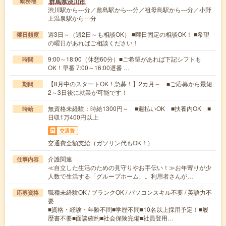
群馬県渋川市
勤務地
渋川駅から---分／敷島駅から---分／祖母島駅から---分／小野
上温泉駅から---分
週3日～（週2日～も相談OK） ■曜日固定の相談OK！ ■希望
曜日頻度
の曜日があればご相談ください！
9:00～18:00（休憩60分）■ご希望があれば下記シフトも
時間
OK！早番 7:00～16:00遅番 …
【8月中のスタートOK！急募！】2カ月～ ■ご応募から最短
期間
2～3日後に就業が可能です！
無資格未経験：時給1300円～ ■週払いOK ■扶養内OK ■
時給
日収1万400円以上
交通費
交通費全額支給（ガソリン代もOK！）
介護関連
仕事内容
≪自立した生活のための見守りやお手伝い！≫お年寄りが少
人数で生活する「グループホーム」。利用者さんが…
職種未経験OK / ブランクOK / パソコンスキル不要 / 英語力不
応募資格
要
■資格・経験・年齢不問■学歴不問■10名以上採用予定！■履
歴書不要■面談確約■社会保険完備■社員登用…