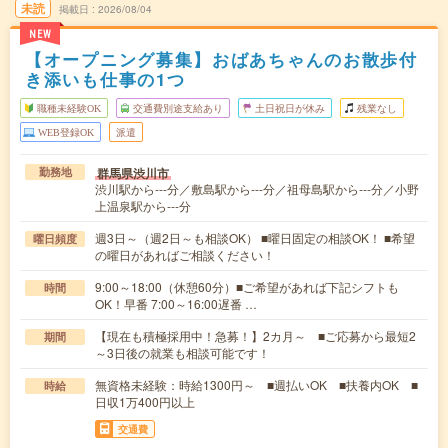
未読
掲載日
2026/08/04
NEW
【オープニング募集】おばあちゃんのお散歩付
き添いも仕事の1つ
職種未経験OK
交通費別途支給あり
土日祝日が休み
残業なし
WEB登録OK
派遣
群馬県渋川市
勤務地
渋川駅から---分／敷島駅から---分／祖母島駅から---分／小野
上温泉駅から---分
週3日～（週2日～も相談OK） ■曜日固定の相談OK！ ■希望
曜日頻度
の曜日があればご相談ください！
9:00～18:00（休憩60分）■ご希望があれば下記シフトも
時間
OK！早番 7:00～16:00遅番 …
【現在も積極採用中！急募！】2カ月～ ■ご応募から最短2
期間
～3日後の就業も相談可能です！
無資格未経験：時給1300円～ ■週払いOK ■扶養内OK ■
時給
日収1万400円以上
交通費