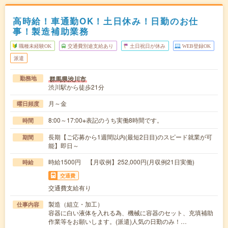
高時給！車通勤OK！土日休み！日勤のお仕
事！製造補助業務
職種未経験OK
交通費別途支給あり
土日祝日が休み
WEB登録OK
派遣
群馬県渋川市
勤務地
渋川駅から徒歩21分
月～金
曜日頻度
8:00～17:00※表記のうち実働8時間です。
時間
長期【ご応募から1週間以内(最短2日目)のスピード就業が可
期間
能】即日～
時給1500円 【月収例】252,000円(月収例21日実働)
時給
交通費
交通費支給有り
製造（組立・加工）
仕事内容
容器に白い液体を入れる為、機械に容器のセット、充填補助
作業等をお願いします。(派遣)人気の日勤のみ！…