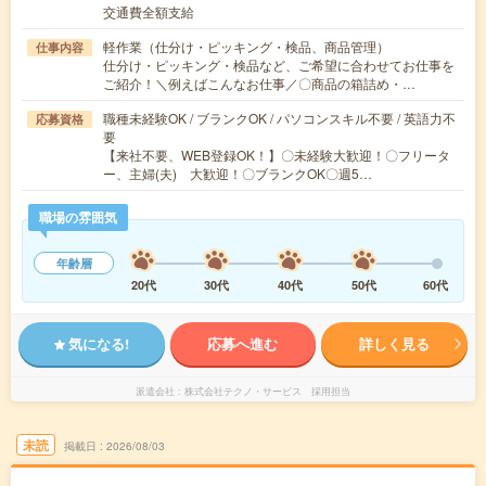
交通費全額支給
軽作業（仕分け・ピッキング・検品、商品管理）
仕事内容
仕分け・ピッキング・検品など、ご希望に合わせてお仕事を
ご紹介！＼例えばこんなお仕事／〇商品の箱詰め・…
職種未経験OK / ブランクOK / パソコンスキル不要 / 英語力不
応募資格
要
【来社不要、WEB登録OK！】〇未経験大歓迎！〇フリータ
ー、主婦(夫) 大歓迎！〇ブランクOK〇週5…
職場の雰囲気
年齢層
20代
30代
40代
50代
60代
気になる!
応募へ進む
詳しく見る
派遣会社
株式会社テクノ・サービス 採用担当
未読
掲載日
2026/08/03