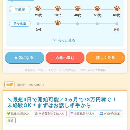
年齢層
20代
30代
40代
50代
60代
男女比率
女性
男性
もっと見る
気になる!
応募へ進む
詳しく見る
派遣会社
日研トータルソーシング株式会社 メディカルケア事業部
未読
掲載日
2026/08/01
＼最短3日で開始可能／3ヵ月で73万円稼ぐ！
未経験OK＊まずはお話し相手から
職種未経験OK
交通費別途支給あり
土日祝日が休み
WEB登録OK
派遣