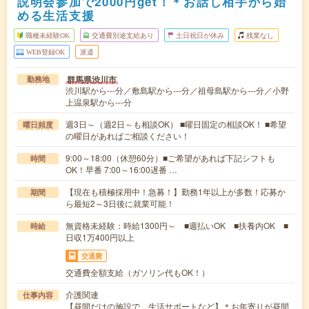
説明会参加で2000円get！＊お話し相手から始
める生活支援
職種未経験OK
交通費別途支給あり
土日祝日が休み
残業なし
WEB登録OK
派遣
群馬県渋川市
勤務地
渋川駅から---分／敷島駅から---分／祖母島駅から---分／小野
上温泉駅から---分
週3日～（週2日～も相談OK） ■曜日固定の相談OK！ ■希望
曜日頻度
の曜日があればご相談ください！
9:00～18:00（休憩60分）■ご希望があれば下記シフトも
時間
OK！早番 7:00～16:00遅番 …
【現在も積極採用中！急募！】勤務1年以上が多数！応募か
期間
ら最短2～3日後に就業可能！
無資格未経験：時給1300円～ ■週払いOK ■扶養内OK ■
時給
日収1万400円以上
交通費
交通費全額支給（ガソリン代もOK！）
介護関連
仕事内容
【昼間だけの施設で、生活サポートなど】＊お年寄りが昼間