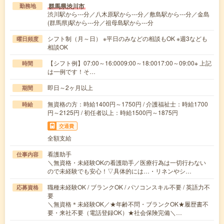
群馬県渋川市
勤務地
渋川駅から---分／八木原駅から---分／敷島駅から---分／金島
(群馬県)駅から---分／祖母島駅から---分
シフト制（月～日） ※平日のみなどの相談もOK ※週3なども
曜日頻度
相談OK
【シフト例】07:00～16:0009:00～18:0017:00～09:00※ 上記
時間
は一例です！そ…
即日～2ヶ月以上
期間
無資格の方：時給1400円～1750円 / 介護福祉士：時給1700
時給
円～2125円 / 初任者以上：時給1500円～1875円
交通費
全額支給
看護助手
仕事内容
＼無資格・未経験OKの看護助手／医療行為は一切行わない
ので未経験でも安心！▽具体的には…・リネンやシ…
職種未経験OK / ブランクOK / パソコンスキル不要 / 英語力不
応募資格
要
＼無資格＊未経験OK／★年齢不問・ブランクOK★履歴書不
要・来社不要（電話登録OK）★社会保険完備＼…