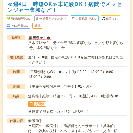
≪週4日・時短OK≫未経験OK！病院でメッセ
ンジャー業務など！
職種未経験OK
交通費別途支給あり
土日祝日が休み
残業なし
WEB登録OK
派遣
群馬県渋川市
勤務地
八木原駅から---分／金島(群馬県)駅から---分／小野上駅から--
-分／津久田駅から---分
週4日～ ■曜日固定の相談OK！ ■希望の曜日があればご相談
曜日頻度
ください！
1日5時間からOK！■シフト例(1)8:00～13:00(2)10:00～
時間
15:00(3)12:00…
【現在も積極採用中！急募！】■2カ月～
期間
無資格未経験：時給1250円～ ■週払いOK ■扶養内OK
時給
交通費
交通費全額支給（ガソリン代もOK！）
看護助手
仕事内容
▼病院の一般病棟にて看護師さんのサポート！具体的に
は、・器具の洗浄・ベットメイキングやシーツ交換・移…