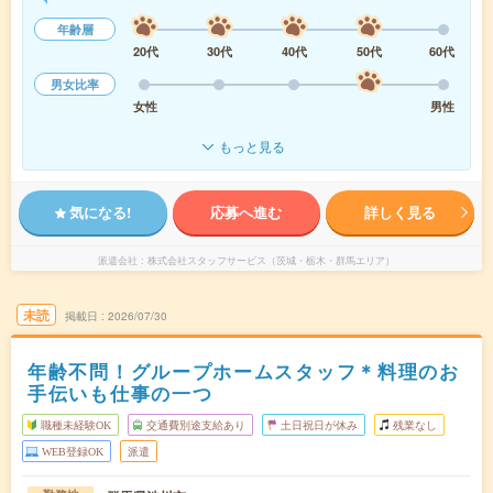
年齢層
20代
30代
40代
50代
60代
男女比率
女性
男性
もっと見る
気になる!
応募へ進む
詳しく見る
派遣会社
株式会社スタッフサービス（茨城・栃木・群馬エリア）
未読
掲載日
2026/07/30
年齢不問！グループホームスタッフ＊料理のお
手伝いも仕事の一つ
職種未経験OK
交通費別途支給あり
土日祝日が休み
残業なし
WEB登録OK
派遣