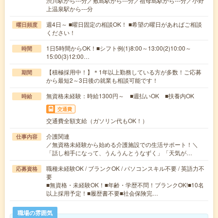
渋川駅から---分／敷島駅から---分／祖母島駅から---分／小野
上温泉駅から---分
週4日～ ■曜日固定の相談OK！ ■希望の曜日があればご相談
曜日頻度
ください！
1日5時間からOK！■シフト例(1)8:00～13:00(2)10:00～
時間
15:00(3)12:00…
【積極採用中！】＊1年以上勤務している方が多数！ご応募
期間
から最短2～3日後の就業も相談可能です！
無資格未経験：時給1300円～ ■週払いOK ■扶養内OK
時給
交通費
交通費全額支給（ガソリン代もOK！）
介護関連
仕事内容
／無資格未経験から始める介護施設での生活サポート！＼
「話し相手になって、うんうんとうなずく」「天気が…
職種未経験OK / ブランクOK / パソコンスキル不要 / 英語力不
応募資格
要
■無資格・未経験OK！■年齢・学歴不問！ブランクOK!■10名
以上採用予定！■履歴書不要■社会保険完…
職場の雰囲気