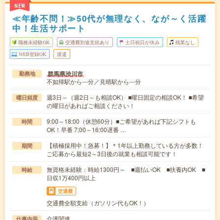
NEW
≪年齢不問！≫50代が無理なく、なが～く活躍
中！生活サポート
職種未経験OK
交通費別途支給あり
土日祝日が休み
残業なし
WEB登録OK
派遣
群馬県渋川市
勤務地
不如帰駅から---分／見晴駅から---分
週3日～（週2日～も相談OK） ■曜日固定の相談OK！ ■希望
曜日頻度
の曜日があればご相談ください！
9:00～18:00（休憩60分）■ご希望があれば下記シフトも
時間
OK！早番 7:00～16:00遅番 …
【積極採用中！急募！】＊1年以上勤務している方が多数！
期間
ご応募から最短2～3日後の就業も相談可能です！
無資格未経験：時給1300円～ ■週払いOK ■扶養内OK ■
時給
日収1万400円以上
交通費
交通費全額支給（ガソリン代もOK！）
介護関連
仕事内容