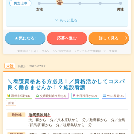
男女比率
女性
男性
もっと見る
気になる!
応募へ進む
詳しく見る
派遣会社
日研トータルソーシング株式会社 メディカルケア事業部 ナース派遣
未読
掲載日
2026/07/27
＼看護資格ある方必見！／資格活かしてコスパ
良く働きませんか！？施設看護
職種未経験OK
交通費別途支給あり
土日祝日が休み
WEB登録OK
派遣
群馬県渋川市
勤務地
渋川駅から---分／八木原駅から---分／敷島駅から---分／金島
(群馬県)駅から---分／祖母島駅から---分