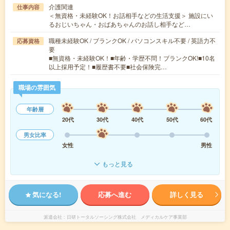
介護関連
仕事内容
＜無資格・未経験OK！お話相手などの生活支援＞ 施設にい
るおじいちゃん・おばあちゃんのお話し相手など…
職種未経験OK / ブランクOK / パソコンスキル不要 / 英語力不
応募資格
要
■無資格・未経験OK！■年齢・学歴不問！ブランクOK!■10名
以上採用予定！■履歴書不要■社会保険完…
職場の雰囲気
年齢層
20代
30代
40代
50代
60代
男女比率
女性
男性
もっと見る
気になる!
応募へ進む
詳しく見る
派遣会社
日研トータルソーシング株式会社 メディカルケア事業部