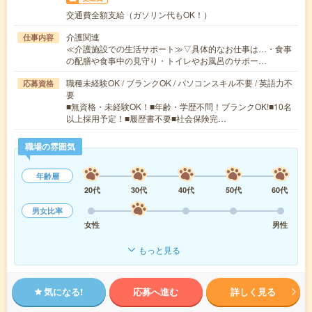
交通費全額支給（ガソリン代もOK！）
介護関連
仕事内容
≪介護施設での生活サポート≫▽具体的なお仕事は…・食事
の配膳や食事中の見守り・トイレやお風呂のサポー…
職種未経験OK / ブランクOK / パソコンスキル不要 / 英語力不
応募資格
要
■無資格・未経験OK！■年齢・学歴不問！ブランクOK!■10名
以上採用予定！■履歴書不要■社会保険完…
職場の雰囲気
年齢層
20代
30代
40代
50代
60代
男女比率
女性
男性
もっと見る
気になる!
応募へ進む
詳しく見る