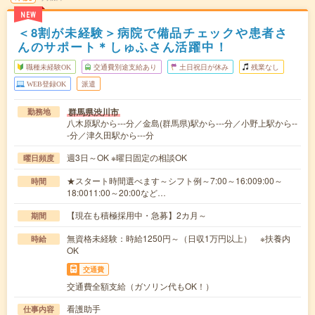
NEW
＜8割が未経験＞病院で備品チェックや患者さ
んのサポート＊しゅふさん活躍中！
職種未経験OK
交通費別途支給あり
土日祝日が休み
残業なし
WEB登録OK
派遣
群馬県渋川市
勤務地
八木原駅から---分／金島(群馬県)駅から---分／小野上駅から--
-分／津久田駅から---分
週3日～OK ※曜日固定の相談OK
曜日頻度
★スタート時間選べます～シフト例～7:00～16:009:00～
時間
18:0011:00～20:00など…
【現在も積極採用中・急募】2カ月～
期間
無資格未経験：時給1250円～（日収1万円以上） ※扶養内
時給
OK
交通費
交通費全額支給（ガソリン代もOK！）
看護助手
仕事内容