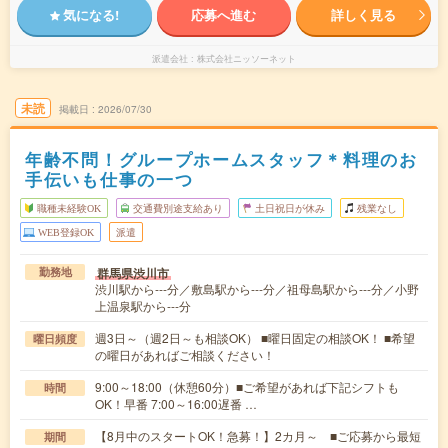
気になる!
応募へ進む
詳しく見る
派遣会社
株式会社ニッソーネット
未読
掲載日
2026/07/30
年齢不問！グループホームスタッフ＊料理のお
手伝いも仕事の一つ
職種未経験OK
交通費別途支給あり
土日祝日が休み
残業なし
WEB登録OK
派遣
群馬県渋川市
勤務地
渋川駅から---分／敷島駅から---分／祖母島駅から---分／小野
上温泉駅から---分
週3日～（週2日～も相談OK） ■曜日固定の相談OK！ ■希望
曜日頻度
の曜日があればご相談ください！
9:00～18:00（休憩60分）■ご希望があれば下記シフトも
時間
OK！早番 7:00～16:00遅番 …
【8月中のスタートOK！急募！】2カ月～ ■ご応募から最短
期間