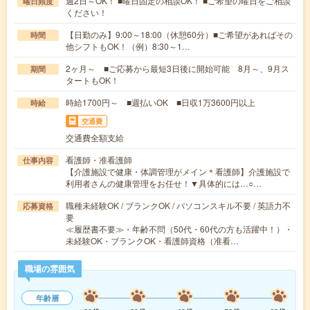
週2日～OK！ ■曜日固定の相談OK！ ■ご希望の曜日をご相談
曜日頻度
ください！
【日勤のみ】9:00～18:00（休憩60分）■ご希望があればその
時間
他シフトもOK！（例）8:30～1…
2ヶ月～ ■ご応募から最短3日後に開始可能 8月～、9月ス
期間
タートもOK！
時給1700円～ ■週払いOK ■日収1万3600円以上
時給
交通費
交通費全額支給
看護師・准看護師
仕事内容
【介護施設で健康・体調管理がメイン＊看護師】介護施設で
利用者さんの健康管理をお任せ！▼具体的には…○…
職種未経験OK / ブランクOK / パソコンスキル不要 / 英語力不
応募資格
要
≪履歴書不要≫・年齢不問（50代・60代の方も活躍中！）・
未経験OK・ブランクOK・看護師資格（准看…
職場の雰囲気
年齢層