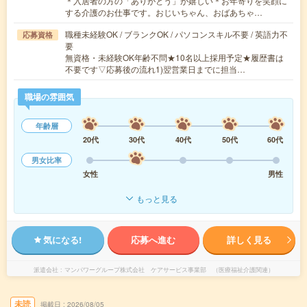
＊入居者の方の「ありがとう」が嬉しい＊お年寄りを笑顔に
する介護のお仕事です。おじいちゃん、おばあちゃ…
職種未経験OK / ブランクOK / パソコンスキル不要 / 英語力不
応募資格
要
無資格・未経験OK年齢不問★10名以上採用予定★履歴書は
不要です▽応募後の流れ1)翌営業日までに担当…
職場の雰囲気
年齢層
20代
30代
40代
50代
60代
男女比率
女性
男性
もっと見る
気になる!
応募へ進む
詳しく見る
派遣会社
マンパワーグループ株式会社 ケアサービス事業部 （医療福祉介護関連）
未読
掲載日
2026/08/05