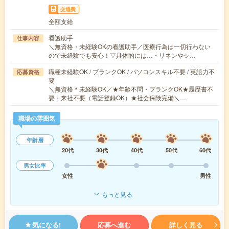
交通費
全額支給
看護助手
仕事内容
＼無資格・未経験OKの看護助手／医療行為は一切行わない
ので未経験でも安心！▽具体的には…・リネンやシ…
職種未経験OK / ブランクOK / パソコンスキル不要 / 英語力不
応募資格
要
＼無資格＊未経験OK／★年齢不問・ブランクOK★履歴書不
要・来社不要（電話登録OK）★社会保険完備＼…
職場の雰囲気
年齢層
20代
30代
40代
50代
60代
男女比率
女性
男性
もっと見る
気になる!
応募へ進む
詳しく見る