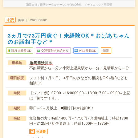
派遣会社
日研トータルソーシング株式会社 メディカルケア事業部
未読
掲載日
2026/08/02
3ヵ月で73万円稼ぐ！未経験OK＊おばあちゃん
のお話相手など＊
職種未経験OK
交通費別途支給あり
WEB登録OK
派遣
群馬県渋川市
勤務地
不如帰駅から---分／小野上温泉駅から---分／見晴駅から---分
シフト制（月～日） ※平日のみなどの相談もOK ※週3なども
曜日頻度
相談OK
【シフト例】07:00～16:0009:00～18:0017:00～09:00※ 上記
時間
は一例です！そ…
即日～2ヶ月以上 ■開始日の相談OK！
期間
無資格の方：時給1400円～1750円 / 介護福祉士：時給1700
時給
円～2125円 / 初任者以上：時給1500円～1875円
交通費