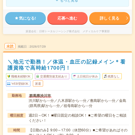
気になる!
応募へ進む
詳しく見る
派遣会社
日研トータルソーシング株式会社 メディカルケア事業部
未読
掲載日
2026/07/29
＼地元で勤務！／体温・血圧の記録メイン＊看
護資格で高時給1700円！
職種未経験OK
交通費別途支給あり
土日祝日が休み
残業なし
WEB登録OK
派遣
群馬県渋川市
勤務地
渋川駅から---分／八木原駅から---分／敷島駅から---分／金島
(群馬県)駅から---分／祖母島駅から---分
週2日～OK！ ■曜日固定の相談OK！ ■ご希望の曜日をご相談
曜日頻度
ください！
【日勤のみ】9:00～17:00（休憩60分）■ご希望があればその
時間
他シフトもOK！（例）8:30～1…