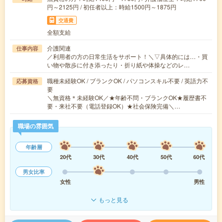
円～2125円 / 初任者以上：時給1500円～1875円
交通費
全額支給
介護関連
仕事内容
／利用者の方の日常生活をサポート！＼▽具体的には…・買
い物や散歩に付き添ったり・折り紙や体操などのレ…
職種未経験OK / ブランクOK / パソコンスキル不要 / 英語力不
応募資格
要
＼無資格＊未経験OK／★年齢不問・ブランクOK★履歴書不
要・来社不要（電話登録OK）★社会保険完備＼…
職場の雰囲気
年齢層
20代
30代
40代
50代
60代
男女比率
女性
男性
もっと見る