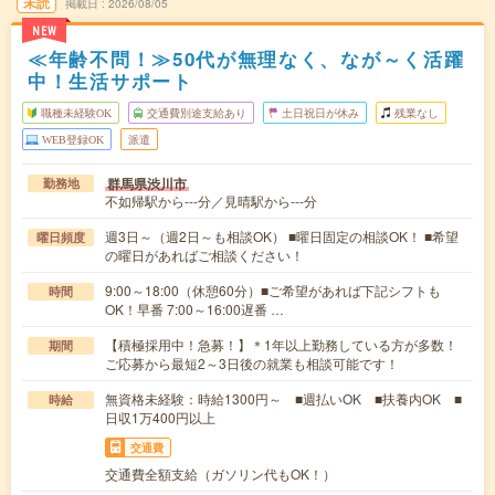
未読
掲載日
2026/08/05
NEW
≪年齢不問！≫50代が無理なく、なが～く活躍
中！生活サポート
職種未経験OK
交通費別途支給あり
土日祝日が休み
残業なし
WEB登録OK
派遣
群馬県渋川市
勤務地
不如帰駅から---分／見晴駅から---分
週3日～（週2日～も相談OK） ■曜日固定の相談OK！ ■希望
曜日頻度
の曜日があればご相談ください！
9:00～18:00（休憩60分）■ご希望があれば下記シフトも
時間
OK！早番 7:00～16:00遅番 …
【積極採用中！急募！】＊1年以上勤務している方が多数！
期間
ご応募から最短2～3日後の就業も相談可能です！
無資格未経験：時給1300円～ ■週払いOK ■扶養内OK ■
時給
日収1万400円以上
交通費
交通費全額支給（ガソリン代もOK！）