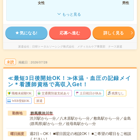
女性
男性
もっと見る
気になる!
応募へ進む
詳しく見る
派遣会社
日研トータルソーシング株式会社 メディカルケア事業部 ナース派遣
未読
掲載日
2026/07/28
≪最短3日後開始OK！≫体温・血圧の記録メイ
ン＊看護師資格で高収入Get！
職種未経験OK
交通費別途支給あり
土日祝日が休み
残業なし
WEB登録OK
派遣
群馬県渋川市
勤務地
渋川駅から---分／八木原駅から---分／敷島駅から---分／金島
(群馬県)駅から---分／祖母島駅から---分
週2日～OK！ ■曜日固定の相談OK！ ■ご希望の曜日をご相談
曜日頻度
ください！