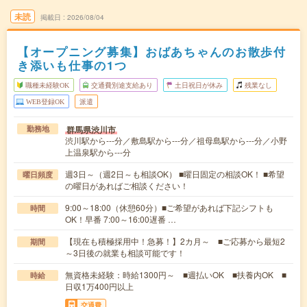
未読
掲載日
2026/08/04
【オープニング募集】おばあちゃんのお散歩付
き添いも仕事の1つ
職種未経験OK
交通費別途支給あり
土日祝日が休み
残業なし
WEB登録OK
派遣
群馬県渋川市
勤務地
渋川駅から---分／敷島駅から---分／祖母島駅から---分／小野
上温泉駅から---分
週3日～（週2日～も相談OK） ■曜日固定の相談OK！ ■希望
曜日頻度
の曜日があればご相談ください！
9:00～18:00（休憩60分）■ご希望があれば下記シフトも
時間
OK！早番 7:00～16:00遅番 …
【現在も積極採用中！急募！】2カ月～ ■ご応募から最短2
期間
～3日後の就業も相談可能です！
無資格未経験：時給1300円～ ■週払いOK ■扶養内OK ■
時給
日収1万400円以上
交通費