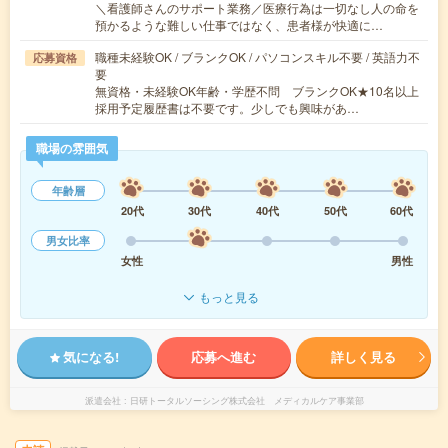
＼看護師さんのサポート業務／医療行為は一切なし人の命を
預かるような難しい仕事ではなく、患者様が快適に…
職種未経験OK / ブランクOK / パソコンスキル不要 / 英語力不
応募資格
要
無資格・未経験OK年齢・学歴不問 ブランクOK★10名以上
採用予定履歴書は不要です。少しでも興味があ…
職場の雰囲気
年齢層
20代
30代
40代
50代
60代
男女比率
女性
男性
もっと見る
気になる!
応募へ進む
詳しく見る
派遣会社
日研トータルソーシング株式会社 メディカルケア事業部