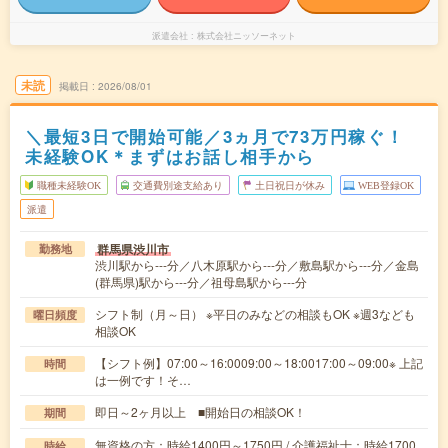
派遣会社
株式会社ニッソーネット
未読
掲載日
2026/08/01
＼最短3日で開始可能／3ヵ月で73万円稼ぐ！
未経験OK＊まずはお話し相手から
職種未経験OK
交通費別途支給あり
土日祝日が休み
WEB登録OK
派遣
群馬県渋川市
勤務地
渋川駅から---分／八木原駅から---分／敷島駅から---分／金島
(群馬県)駅から---分／祖母島駅から---分
シフト制（月～日） ※平日のみなどの相談もOK ※週3なども
曜日頻度
相談OK
【シフト例】07:00～16:0009:00～18:0017:00～09:00※ 上記
時間
は一例です！そ…
即日～2ヶ月以上 ■開始日の相談OK！
期間
無資格の方：時給1400円～1750円 / 介護福祉士：時給1700
時給