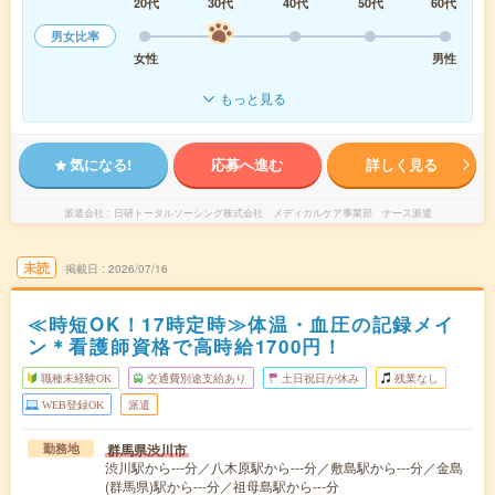
20代
30代
40代
50代
60代
男女比率
女性
男性
もっと見る
気になる!
応募へ進む
詳しく見る
派遣会社
日研トータルソーシング株式会社 メディカルケア事業部 ナース派遣
未読
掲載日
2026/07/16
≪時短OK！17時定時≫体温・血圧の記録メイ
ン＊看護師資格で高時給1700円！
職種未経験OK
交通費別途支給あり
土日祝日が休み
残業なし
WEB登録OK
派遣
群馬県渋川市
勤務地
渋川駅から---分／八木原駅から---分／敷島駅から---分／金島
(群馬県)駅から---分／祖母島駅から---分