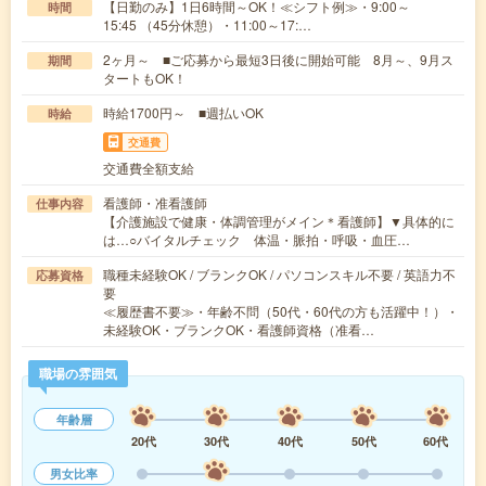
【日勤のみ】1日6時間～OK！≪シフト例≫・9:00～
時間
15:45 （45分休憩）・11:00～17:…
2ヶ月～ ■ご応募から最短3日後に開始可能 8月～、9月ス
期間
タートもOK！
時給1700円～ ■週払いOK
時給
交通費
交通費全額支給
看護師・准看護師
仕事内容
【介護施設で健康・体調管理がメイン＊看護師】▼具体的に
は…○バイタルチェック 体温・脈拍・呼吸・血圧…
職種未経験OK / ブランクOK / パソコンスキル不要 / 英語力不
応募資格
要
≪履歴書不要≫・年齢不問（50代・60代の方も活躍中！）・
未経験OK・ブランクOK・看護師資格（准看…
職場の雰囲気
年齢層
20代
30代
40代
50代
60代
男女比率