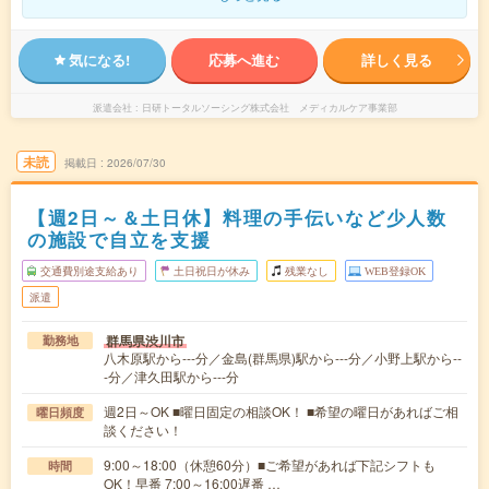
気になる!
応募へ進む
詳しく見る
派遣会社
日研トータルソーシング株式会社 メディカルケア事業部
未読
掲載日
2026/07/30
【週2日～＆土日休】料理の手伝いなど少人数
の施設で自立を支援
交通費別途支給あり
土日祝日が休み
残業なし
WEB登録OK
派遣
群馬県渋川市
勤務地
八木原駅から---分／金島(群馬県)駅から---分／小野上駅から--
-分／津久田駅から---分
週2日～OK ■曜日固定の相談OK！ ■希望の曜日があればご相
曜日頻度
談ください！
9:00～18:00（休憩60分）■ご希望があれば下記シフトも
時間
OK！早番 7:00～16:00遅番 …