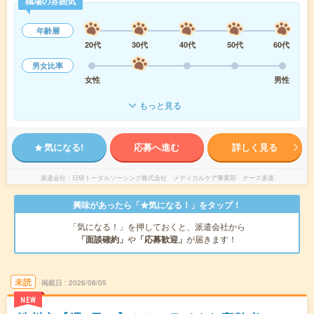
職場の雰囲気
年齢層
20代
30代
40代
50代
60代
男女比率
女性
男性
もっと見る
気になる!
応募へ進む
詳しく見る
派遣会社
日研トータルソーシング株式会社 メディカルケア事業部 ナース派遣
興味があったら「★気になる！」をタップ！
「気になる！」を押しておくと、派遣会社から
「面談確約」
や
「応募歓迎」
が届きます！
未読
掲載日
2026/08/05
NEW