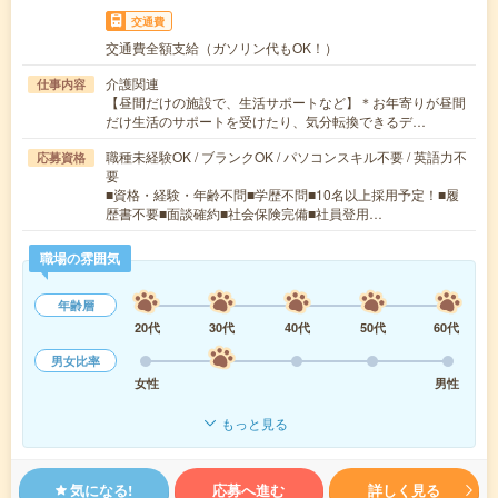
交通費
交通費全額支給（ガソリン代もOK！）
介護関連
仕事内容
【昼間だけの施設で、生活サポートなど】＊お年寄りが昼間
だけ生活のサポートを受けたり、気分転換できるデ…
職種未経験OK / ブランクOK / パソコンスキル不要 / 英語力不
応募資格
要
■資格・経験・年齢不問■学歴不問■10名以上採用予定！■履
歴書不要■面談確約■社会保険完備■社員登用…
職場の雰囲気
年齢層
20代
30代
40代
50代
60代
男女比率
女性
男性
もっと見る
気になる!
応募へ進む
詳しく見る