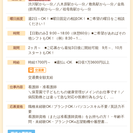
渋川駅から---分／八木原駅から---分／敷島駅から---分／金島
(群馬県)駅から---分／祖母島駅から---分
週2日～OK！ ■曜日固定の相談OK！ ■ご希望の曜日をご相談
曜日頻度
ください！
【日勤のみ】9:00～18:00（休憩60分）■ご希望があればその
時間
他シフトもOK！（例）8:30～1…
2ヶ月～ ■ご応募から最短3日後に開始可能 9月～、10月
期間
スタートもOK！
時給1700円～ ■週払いOK ■日収1万3600円以上
時給
交通費
交通費全額支給
看護師・准看護師
仕事内容
＼保育園で子どもたちの健康管理がメインのお仕事です！／
病院勤務とは違って急な対応や医療行為も少なく、…
職種未経験OK / ブランクOK / パソコンスキル不要 / 英語力不
応募資格
要
看護師資格（または准看護師資格）をお持ちの方！・年齢不
問・未経験OK・ブランクOK※志望動機や履歴書…