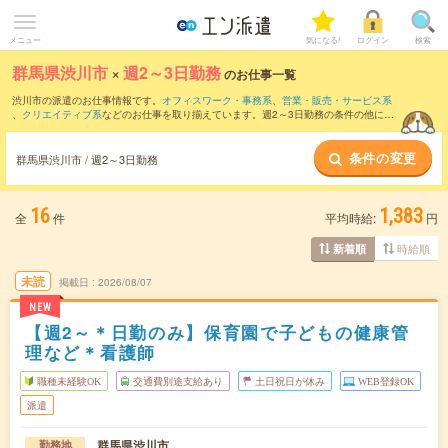
メニュー
気になる!
ログイン
検索
群馬県渋川市
×
週2～3日勤務
のお仕事一覧
渋川市の派遣のお仕事情報です。
オフィスワーク・事務系
、
営業・販売・サービス系
、
クリエイティブ系
などのお仕事を取り揃えています。週2～3日勤務の条件の他に、
交通費別途支給あり
、
職種未経験OK
、
友だちと一緒の応募OK
などのこだわり条件も
取り揃えています。
条件の変更
群馬県渋川市 / 週2～3日勤務
16
1,383
全
件
平均時給:
円
時給順
新着順
未読
掲載日
2026/08/07
NEW
【週2～＊日勤のみ】保育園で子どもの健康管
理など＊看護師
職種未経験OK
交通費別途支給あり
土日祝日が休み
WEB登録OK
派遣
群馬県渋川市
勤務地