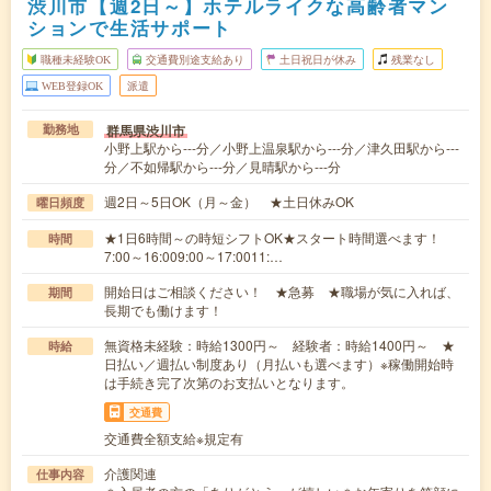
渋川市【週2日～】ホテルライクな高齢者マン
ションで生活サポート
職種未経験OK
交通費別途支給あり
土日祝日が休み
残業なし
WEB登録OK
派遣
群馬県渋川市
勤務地
小野上駅から---分／小野上温泉駅から---分／津久田駅から---
分／不如帰駅から---分／見晴駅から---分
週2日～5日OK（月～金） ★土日休みOK
曜日頻度
★1日6時間～の時短シフトOK★スタート時間選べます！
時間
7:00～16:009:00～17:0011:…
開始日はご相談ください！ ★急募 ★職場が気に入れば、
期間
長期でも働けます！
無資格未経験：時給1300円～ 経験者：時給1400円～ ★
時給
日払い／週払い制度あり（月払いも選べます）※稼働開始時
は手続き完了次第のお支払いとなります。
交通費
交通費全額支給※規定有
介護関連
仕事内容