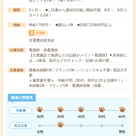
2ヶ月～ ■ご応募から最短3日後に開始可能 8月～、9月ス
期間
タートもOK！
時給1700円～ ■週払いOK ■日収1万3600円以上
時給
交通費
交通費全額支給
看護師・准看護師
仕事内容
【介護施設で体調などの記録がメイン＊看護師】▼具体的に
は…○体温、血圧などのチェック・記録○お薬の飲…
職種未経験OK / ブランクOK / パソコンスキル不要 / 英語力不
応募資格
要
≪履歴書不要≫・年齢不問（50代・60代の方も活躍中！）・
未経験OK・ブランクOK・看護師資格（准看…
職場の雰囲気
年齢層
20代
30代
40代
50代
60代
男女比率
女性
男性