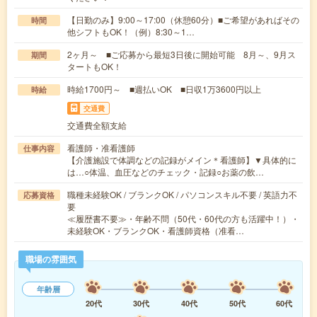
【日勤のみ】9:00～17:00（休憩60分）■ご希望があればその
時間
他シフトもOK！（例）8:30～1…
2ヶ月～ ■ご応募から最短3日後に開始可能 8月～、9月ス
期間
タートもOK！
時給1700円～ ■週払いOK ■日収1万3600円以上
時給
交通費
交通費全額支給
看護師・准看護師
仕事内容
【介護施設で体調などの記録がメイン＊看護師】▼具体的に
は…○体温、血圧などのチェック・記録○お薬の飲…
職種未経験OK / ブランクOK / パソコンスキル不要 / 英語力不
応募資格
要
≪履歴書不要≫・年齢不問（50代・60代の方も活躍中！）・
未経験OK・ブランクOK・看護師資格（准看…
職場の雰囲気
年齢層
20代
30代
40代
50代
60代