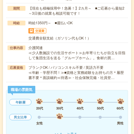
【現在も積極採用中！急募！】2カ月～ ■ご応募から最短2
期間
～3日後の就業も相談可能です！
時給1350円～ ■週払いOK
時給
交通費
交通費全額支給（ガソリン代もOK！）
介護関連
仕事内容
≪少人数施設での生活サポート≫お年寄りたちが自立を目指
して集団生活を送る「グループホーム」。食材の買…
ブランクOK / パソコンスキル不要 / 英語力不要
応募資格
≪年齢・学歴不問！≫■資格と実務経験をお持ちの方＊履歴
書不要＊面談確約≪待遇≫・社会保険完備・社員登…
職場の雰囲気
年齢層
20代
30代
40代
50代
60代
男女比率
女性
男性
もっと見る