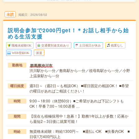
未読
掲載日
2026/08/02
説明会参加で2000円get！＊お話し相手から始
める生活支援
職種未経験OK
交通費別途支給あり
土日祝日が休み
残業なし
WEB登録OK
派遣
群馬県渋川市
勤務地
渋川駅から---分／敷島駅から---分／祖母島駅から---分／小野
上温泉駅から---分
週3日～（週2日～も相談OK） ■曜日固定の相談OK！ ■希望
曜日頻度
の曜日があればご相談ください！
9:00～18:00（休憩60分）■ご希望があれば下記シフトも
時間
OK！早番 7:00～16:00遅番 …
【現在も積極採用中！急募！】勤務1年以上が多数！応募か
期間
ら最短2～3日後に就業可能！
無資格未経験：時給1300円～ ■週払いOK ■扶養内OK ■
時給
日収1万400円以上