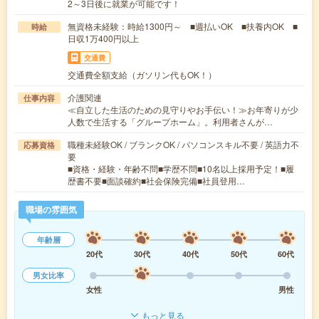
2～3日後に就業が可能です！
無資格未経験：時給1300円～ ■週払いOK ■扶養内OK ■
時給
日収1万400円以上
交通費
交通費全額支給（ガソリン代もOK！）
介護関連
仕事内容
≪自立した生活のための見守りやお手伝い！≫お年寄りが少
人数で生活する「グループホーム」。利用者さんが…
職種未経験OK / ブランクOK / パソコンスキル不要 / 英語力不
応募資格
要
■資格・経験・年齢不問■学歴不問■10名以上採用予定！■履
歴書不要■面談確約■社会保険完備■社員登用…
職場の雰囲気
年齢層
20代
30代
40代
50代
60代
男女比率
女性
男性
もっと見る