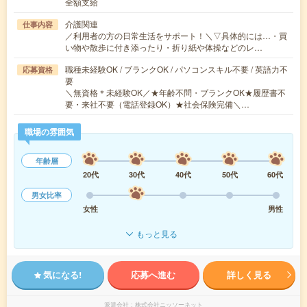
全額支給
介護関連
仕事内容
／利用者の方の日常生活をサポート！＼▽具体的には…・買
い物や散歩に付き添ったり・折り紙や体操などのレ…
職種未経験OK / ブランクOK / パソコンスキル不要 / 英語力不
応募資格
要
＼無資格＊未経験OK／★年齢不問・ブランクOK★履歴書不
要・来社不要（電話登録OK）★社会保険完備＼…
職場の雰囲気
年齢層
20代
30代
40代
50代
60代
男女比率
女性
男性
もっと見る
気になる!
応募へ進む
詳しく見る
派遣会社
株式会社ニッソーネット