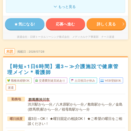
もっと見る
気になる!
応募へ進む
詳しく見る
派遣会社
日研トータルソーシング株式会社 メディカルケア事業部 ナース派遣
未読
掲載日
2026/07/28
【時短×1日6時間】週3～≫介護施設で健康管
理メイン＊看護師
職種未経験OK
交通費別途支給あり
土日祝日が休み
WEB登録OK
派遣
群馬県渋川市
勤務地
渋川駅から---分／八木原駅から---分／敷島駅から---分／金島
(群馬県)駅から---分／祖母島駅から---分
週3日～OK！ ★曜日固定の相談OK！ ★ご希望の曜日をご相
曜日頻度
談ください！