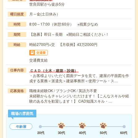
世良田駅から徒歩5分
月～金(土日休み）
曜日頻度
8:00～17:00（休憩:60分） ※残業少なめ
時間
【急募】即日～長期 ※開始日ご相談ください！
期間
時給2700円+交 【月収例】43万2000円
時給
交通費
交通費支給
ＣＡＤ（土木・建築・設備）
仕事内容
・お客様よりいただく図面データを見て、建屋の平面図を作
成する業務＜派遣先＞建築事務所＜使用ツール・ス…
職種未経験OK / ブランクOK / 英語力不要
応募資格
未経験からもチャレンジいただけます！【こんなスキルや経
験のある方を歓迎します！】 CAD知識スキル・…
職場の雰囲気
年齢層
20代
30代
40代
50代
60代