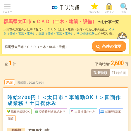
メニュー
気になる!
ログイン
検索
群馬県太田市
×
ＣＡＤ（土木・建築・設備）
のお仕事一覧
太田市の派遣のお仕事情報です。ＣＡＤ（土木・建築・設備）のお仕事の他に、
ＣＡ
Ｄ（機械・電気・電子）
、
設計（機械・電気・電子）
、
その他技術系
などを取り揃え
ています。さらに、
短期
・
単発
などの期間や、
職種未経験OK
などのこだわり条件で絞
り込んでいただけます。職種辞典：
ＣＡＤ（土木・建築・設備）のお仕事とは？と
条件の変更
は？
群馬県太田市 / ＣＡＤ（土木・建築・設備）
1
2,600
全
件
平均時給:
円
時給順
新着順
未読
掲載日
2026/08/04
時給2700円！＜太田市＊車通勤OK！＞図面作
成業務＊土日祝休み
職種未経験OK
交通費別途支給あり
土日祝日が休み
WEB登録OK
派遣
群馬県太田市
勤務地