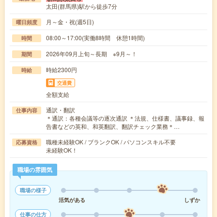
太田(群馬県)駅から徒歩7分
月～金・祝(週5日)
曜日頻度
08:00～17:00(実働8時間 休憩1時間)
時間
2026年09月上旬～長期 ※9月～！
期間
時給2300円
時給
交通費
全額支給
通訳・翻訳
仕事内容
＊通訳：各種会議等の逐次通訳 ＊法規、仕様書、議事録、報
告書などの英和、和英翻訳、翻訳チェック業務＊…
職種未経験OK / ブランクOK / パソコンスキル不要
応募資格
未経験OK！
職場の雰囲気
職場の様子
活気がある
しずか
仕事の仕方