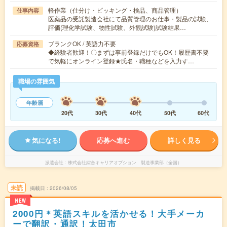
軽作業（仕分け・ピッキング・検品、商品管理）
仕事内容
医薬品の受託製造会社にて品質管理のお仕事・製品の試験、
評価(理化学試験、物性試験、外観試験)試験結果…
ブランクOK / 英語力不要
応募資格
◆経験者歓迎！〇まずは事前登録だけでもOK！履歴書不要
で気軽にオンライン登録★氏名・職種などを入力す…
職場の雰囲気
年齢層
20代
30代
40代
50代
60代
気になる!
応募へ進む
詳しく見る
派遣会社
株式会社綜合キャリアオプション 製造事業部（全国）
未読
掲載日
2026/08/05
NEW
2000円＊英語スキルを活かせる！大手メーカ
ーで翻訳・通訳！太田市