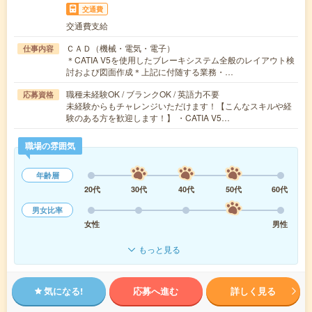
交通費
交通費支給
ＣＡＤ（機械・電気・電子）
仕事内容
＊CATIA V5を使用したブレーキシステム全般のレイアウト検
討および図面作成＊上記に付随する業務・…
職種未経験OK / ブランクOK / 英語力不要
応募資格
未経験からもチャレンジいただけます！【こんなスキルや経
験のある方を歓迎します！】 ・CATIA V5…
職場の雰囲気
年齢層
20代
30代
40代
50代
60代
男女比率
女性
男性
もっと見る
気になる!
応募へ進む
詳しく見る