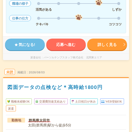
職場の様子
活気がある
しずか
仕事の仕方
テキパキ
コツコツ
気になる!
応募へ進む
詳しく見る
派遣会社
パーソルテンプスタッフ株式会社 北関東エリア
未読
掲載日
2026/08/03
図面データの点検など＊高時給1800円
職種未経験OK
交通費別途支給あり
土日祝日が休み
WEB登録OK
派遣
群馬県太田市
勤務地
太田(群馬県)駅から徒歩5分