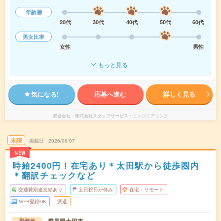
年齢層
20代
30代
40代
50代
60代
男女比率
女性
男性
もっと見る
気になる!
応募へ進む
詳しく見る
派遣会社
株式会社スタッフサービス・エンジニアリング
未読
掲載日
2026/08/07
NEW
時給2400円！在宅あり＊太田駅から徒歩圏内
＊翻訳チェックなど
交通費別途支給あり
土日祝日が休み
在宅・リモート
WEB登録OK
派遣
勤務地