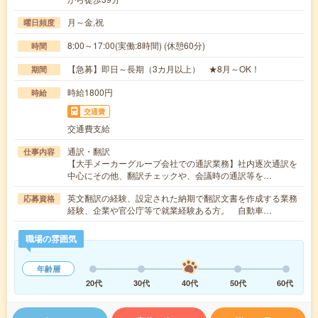
月～金,祝
曜日頻度
8:00～17:00(実働:8時間) (休憩60分)
時間
【急募】即日～長期（3カ月以上） ★8月～OK！
期間
時給1800円
時給
交通費
交通費支給
通訳・翻訳
仕事内容
【大手メーカーグループ会社での通訳業務】社内逐次通訳を
中心にその他、翻訳チェックや、会議時の通訳等を…
英文翻訳の経験、設定された納期で翻訳文書を作成する業務
応募資格
経験、企業や官公庁等で就業経験ある方。 自動車…
職場の雰囲気
年齢層
20代
30代
40代
50代
60代