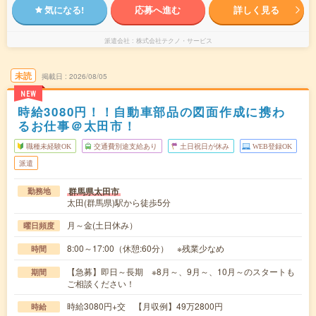
気になる!
応募へ進む
詳しく見る
派遣会社
株式会社テクノ・サービス
未読
掲載日
2026/08/05
NEW
時給3080円！！自動車部品の図面作成に携わ
るお仕事＠太田市！
職種未経験OK
交通費別途支給あり
土日祝日が休み
WEB登録OK
派遣
群馬県太田市
勤務地
太田(群馬県)駅から徒歩5分
月～金(土日休み）
曜日頻度
8:00～17:00（休憩:60分） ※残業少なめ
時間
【急募】即日～長期 ※8月～、9月～、10月～のスタートも
期間
ご相談ください！
時給3080円+交 【月収例】49万2800円
時給