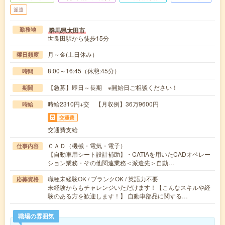
派遣
群馬県太田市
勤務地
世良田駅から徒歩15分
月～金(土日休み）
曜日頻度
8:00～16:45（休憩:45分）
時間
【急募】即日～長期 ※開始日ご相談ください！
期間
時給2310円+交 【月収例】36万9600円
時給
交通費
交通費支給
ＣＡＤ（機械・電気・電子）
仕事内容
【自動車用シート設計補助】・CATIAを用いたCADオペレー
ション業務・その他関連業務＜派遣先＞自動…
職種未経験OK / ブランクOK / 英語力不要
応募資格
未経験からもチャレンジいただけます！【こんなスキルや経
験のある方を歓迎します！】 自動車部品に関する…
職場の雰囲気