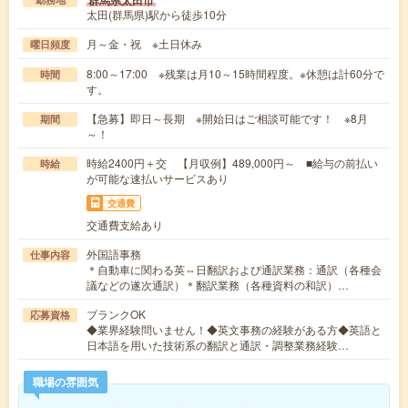
群馬県太田市
太田(群馬県)駅から徒歩10分
月～金・祝 ※土日休み
曜日頻度
8:00～17:00 ※残業は月10～15時間程度。※休憩は計60分で
時間
す。
【急募】即日～長期 ※開始日はご相談可能です！ ※8月
期間
～！
時給2400円＋交 【月収例】489,000円～ ■給与の前払い
時給
が可能な速払いサービスあり
交通費
交通費支給あり
外国語事務
仕事内容
＊自動車に関わる英⇔日翻訳および通訳業務：通訳（各種会
議などの遂次通訳）＊翻訳業務（各種資料の和訳）…
ブランクOK
応募資格
◆業界経験問いません！◆英文事務の経験がある方◆英語と
日本語を用いた技術系の翻訳と通訳・調整業務経験…
職場の雰囲気