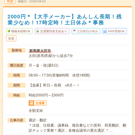
未読
掲載日
2026/08/03
2000円＊【大手メーカー】あんしん長期！残
業少なめ！17時定時！土日休み＊事務
職種未経験OK
交通費別途支給あり
土日祝日が休み
WEB登録OK
派遣
群馬県太田市
勤務地
太田(群馬県)駅から徒歩7分
月～金・祝(週5日)
曜日頻度
08:00～17:00(実働8時間 休憩1時間)
時間
【急募】即日～長期 ※8月～！
期間
時給2000円～2300円
時給
交通費
全額支給
通訳・翻訳
仕事内容
＊法規、仕様書、議事録、報告書などの英和、和英翻訳、翻
訳チェック業務＊通訳：各種会議等の逐次通訳 ＊…