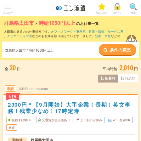
メニュー
気になる!
ログイン
検索
群馬県太田市
×
時給1650円以上
のお仕事一覧
太田市の派遣のお仕事情報です。
オフィスワーク・事務系
、
営業・販売・サービス系
、
クリエイティブ系
などのお仕事を取り揃えています。さらに、
短期
・
単発
などの期
間や、
職種未経験OK
などのこだわり条件で絞り込んでいただけます。
条件の変更
群馬県太田市 / 時給1650円以上
20
2,010
全
件
平均時給:
円
時給順
新着順
未読
掲載日
2026/08/08
NEW
2300円＊【9月開始】大手企業！長期！英文事
務！残業少なめ！17時定時
職種未経験OK
交通費別途支給あり
土日祝日が休み
WEB登録OK
派遣
群馬県太田市
勤務地