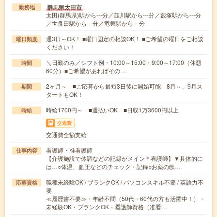
群馬県太田市
勤務地
太田(群馬県)駅から---分／韮川駅から---分／藪塚駅から---分
／世良田駅から---分／竜舞駅から---分
週3日～OK！ ■曜日固定の相談OK！ ■ご希望の曜日をご相談
曜日頻度
ください！
＼日勤のみ／シフト例・10:00～15:00・9:00～17:00（休憩
時間
60分）■ご希望があればその…
2ヶ月～ ■ご応募から最短3日後に開始可能 8月～、9月ス
期間
タートもOK！
時給1700円～ ■週払いOK ■日収1万3600円以上
時給
交通費
交通費全額支給
看護師・准看護師
仕事内容
【介護施設で体調などの記録がメイン＊看護師】▼具体的に
は…○体温、血圧などのチェック・記録○お薬の飲…
職種未経験OK / ブランクOK / パソコンスキル不要 / 英語力不
応募資格
要
≪履歴書不要≫・年齢不問（50代・60代の方も活躍中！）・
未経験OK・ブランクOK・看護師資格（准看…