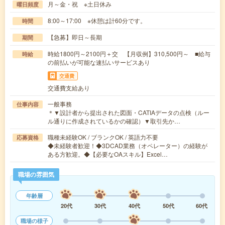
月～金・祝 ※土日休み
曜日頻度
8:00～17:00 ※休憩は計60分です。
時間
【急募】即日～長期
期間
時給1800円～2100円＋交 【月収例】310,500円～ ■給与
時給
の前払いが可能な速払いサービスあり
交通費
交通費支給あり
一般事務
仕事内容
＊▼設計者から提出された図面・CATIAデータの点検（ルー
ル通りに作成されているかの確認）▼取引先か…
職種未経験OK / ブランクOK / 英語力不要
応募資格
◆未経験者歓迎！◆3DCAD業務（オペレーター）の経験が
ある方歓迎。◆【必要なOAスキル】Excel…
職場の雰囲気
年齢層
20代
30代
40代
50代
60代
職場の様子