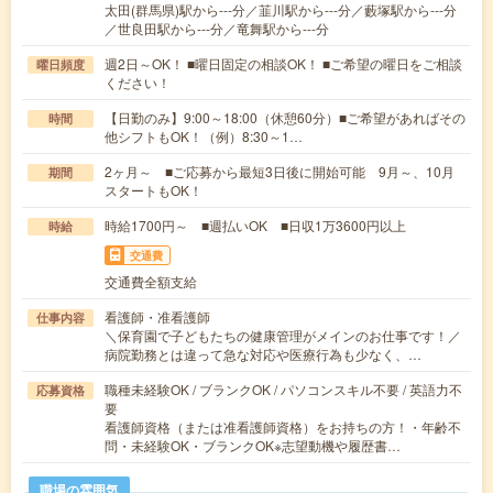
太田(群馬県)駅から---分／韮川駅から---分／藪塚駅から---分
／世良田駅から---分／竜舞駅から---分
週2日～OK！ ■曜日固定の相談OK！ ■ご希望の曜日をご相談
曜日頻度
ください！
【日勤のみ】9:00～18:00（休憩60分）■ご希望があればその
時間
他シフトもOK！（例）8:30～1…
2ヶ月～ ■ご応募から最短3日後に開始可能 9月～、10月
期間
スタートもOK！
時給1700円～ ■週払いOK ■日収1万3600円以上
時給
交通費
交通費全額支給
看護師・准看護師
仕事内容
＼保育園で子どもたちの健康管理がメインのお仕事です！／
病院勤務とは違って急な対応や医療行為も少なく、…
職種未経験OK / ブランクOK / パソコンスキル不要 / 英語力不
応募資格
要
看護師資格（または准看護師資格）をお持ちの方！・年齢不
問・未経験OK・ブランクOK※志望動機や履歴書…
職場の雰囲気