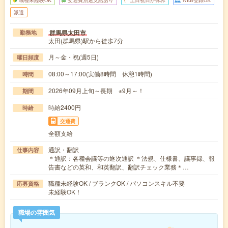
派遣
群馬県太田市
勤務地
太田(群馬県)駅から徒歩7分
月～金・祝(週5日)
曜日頻度
08:00～17:00(実働8時間 休憩1時間)
時間
2026年09月上旬～長期 ※9月～！
期間
時給2400円
時給
交通費
全額支給
通訳・翻訳
仕事内容
＊通訳：各種会議等の逐次通訳 ＊法規、仕様書、議事録、報
告書などの英和、和英翻訳、翻訳チェック業務＊…
職種未経験OK / ブランクOK / パソコンスキル不要
応募資格
未経験OK！
職場の雰囲気