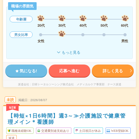
職場の雰囲気
年齢層
20代
30代
40代
50代
60代
男女比率
女性
男性
もっと見る
気になる!
応募へ進む
詳しく見る
派遣会社
日研トータルソーシング株式会社 メディカルケア事業部 ナース派遣
未読
掲載日
2026/08/07
NEW
【時短×1日6時間】週3～≫介護施設で健康管
理メイン＊看護師
職種未経験OK
交通費別途支給あり
土日祝日が休み
WEB登録OK
派遣