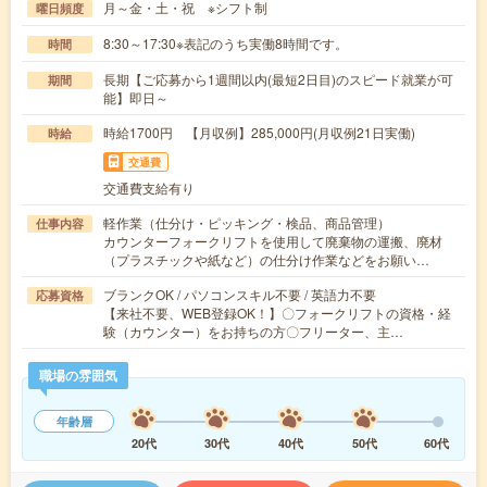
月～金・土・祝 ※シフト制
曜日頻度
8:30～17:30※表記のうち実働8時間です。
時間
長期【ご応募から1週間以内(最短2日目)のスピード就業が可
期間
能】即日～
時給1700円 【月収例】285,000円(月収例21日実働)
時給
交通費
交通費支給有り
軽作業（仕分け・ピッキング・検品、商品管理）
仕事内容
カウンターフォークリフトを使用して廃棄物の運搬、廃材
（プラスチックや紙など）の仕分け作業などをお願い…
ブランクOK / パソコンスキル不要 / 英語力不要
応募資格
【来社不要、WEB登録OK！】〇フォークリフトの資格・経
験（カウンター）をお持ちの方〇フリーター、主…
職場の雰囲気
年齢層
20代
30代
40代
50代
60代