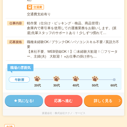
交通費
交通費支給有り
軽作業（仕分け・ピッキング・検品、商品管理）
仕事内容
倉庫内で牽引車を使用しての運搬業務をお願いします。(派
遣)先輩スタッフのサポートあり！少しずつ慣れて…
職種未経験OK / ブランクOK / パソコンスキル不要 / 英語力不
応募資格
要
【来社不要、WEB登録OK！】〇未経験大歓迎！〇フリータ
ー、主婦(夫) 大歓迎！ ※お仕事の掛け持ち…
職場の雰囲気
年齢層
20代
30代
40代
50代
60代
気になる!
応募へ進む
詳しく見る
派遣会社
株式会社テクノ・サービス
未読