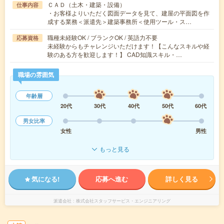
ＣＡＤ（土木・建築・設備）
仕事内容
・お客様よりいただく図面データを見て、建屋の平面図を作
成する業務＜派遣先＞建築事務所＜使用ツール・ス…
職種未経験OK / ブランクOK / 英語力不要
応募資格
未経験からもチャレンジいただけます！【こんなスキルや経
験のある方を歓迎します！】 CAD知識スキル・…
職場の雰囲気
年齢層
20代
30代
40代
50代
60代
男女比率
女性
男性
もっと見る
気になる!
応募へ進む
詳しく見る
派遣会社
株式会社スタッフサービス・エンジニアリング