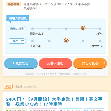
職種未経験OK / ブランクOK / パソコンスキル不要
応募資格
未経験OK！
職場の雰囲気
職場の様子
活気がある
しずか
仕事の仕方
テキパキ
コツコツ
気になる!
応募へ進む
詳しく見る
派遣会社
パーソルテンプスタッフ株式会社 北関東エリア
未読
掲載日
2026/08/03
2400円＊【9月開始】大手企業！長期！英文事
務！残業少なめ！17時定時
職種未経験OK
交通費別途支給あり
土日祝日が休み
WEB登録OK