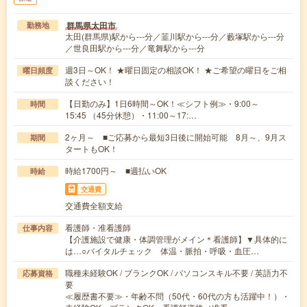
群馬県太田市
勤務地
太田(群馬県)駅から---分／韮川駅から---分／藪塚駅から---分
／世良田駅から---分／竜舞駅から---分
週3日～OK！ ★曜日固定の相談OK！ ★ご希望の曜日をご相
曜日頻度
談ください！
【日勤のみ】1日6時間～OK！≪シフト例≫・9:00～
時間
15:45 （45分休憩）・11:00～17:…
2ヶ月～ ■ご応募から最短3日後に開始可能 8月～、9月ス
期間
タートもOK！
時給1700円～ ■週払いOK
時給
交通費
交通費全額支給
看護師・准看護師
仕事内容
【介護施設で健康・体調管理がメイン＊看護師】▼具体的に
は…○バイタルチェック 体温・脈拍・呼吸・血圧…
職種未経験OK / ブランクOK / パソコンスキル不要 / 英語力不
応募資格
要
≪履歴書不要≫・年齢不問（50代・60代の方も活躍中！）・