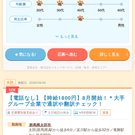
年齢層
20代
30代
40代
50代
60代
男女比率
女性
男性
もっと見る
気になる!
応募へ進む
詳しく見る
派遣会社
株式会社スタッフサービス（茨城・栃木・群馬エリア）
未読
掲載日
2026/08/06
NEW
【電話なし】【時給1800円】8月開始！＊大手
グループ企業で通訳や翻訳チェック！
交通費別途支給あり
土日祝日が休み
WEB登録OK
派遣
群馬県太田市
勤務地
太田(群馬県)駅から徒歩6分／韮川駅から徒歩32分／竜舞駅
から徒歩39分