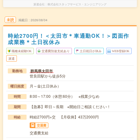
派遣会社
株式会社スタッフサービス・エンジニアリング
未読
掲載日
2026/08/04
時給2700円！＜太田市＊車通勤OK！＞図面作
成業務＊土日祝休み
職種未経験OK
交通費別途支給あり
土日祝日が休み
WEB登録OK
派遣
群馬県太田市
勤務地
世良田駅から徒歩5分
月～金(土日休み）
曜日頻度
8:00～17:00（休憩:60分） ※残業少なめ
時間
【急募】即日～長期 ※開始日ご相談ください！
期間
時給2700円+交 【月収例】43万2000円
時給
交通費
交通費支給