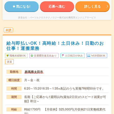
気になる!
応募へ進む
詳しく見る
派遣会社
パーソルクロステクノロジー株式会社機電系エンジニアサービス
未読
給与即払いOK！高時給！土日休み！日勤のお
仕事！運搬業務
職種未経験OK
交通費別途支給あり
土日祝日が休み
WEB登録OK
派遣
群馬県太田市
勤務地
月～金・祝
曜日頻度
6:20～15:2016:35～1:35※表記のうち実働7時間50分です。
時間
長期【ご応募から1週間以内(最短2日目)のスピード就業が可
期間
能】即日～
時給1700円 【月収例】325,000円(月収例21日実働残業代
時給
込)