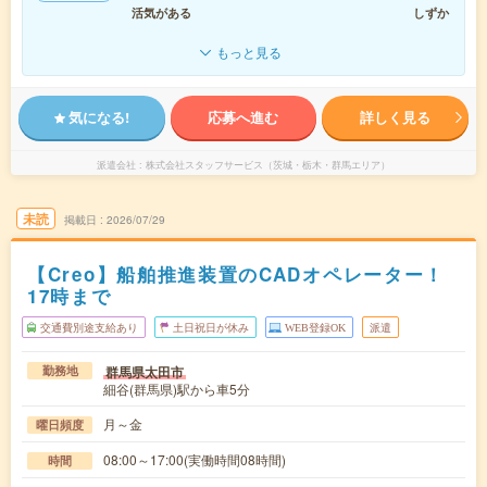
活気がある
しずか
もっと見る
気になる!
応募へ進む
詳しく見る
派遣会社
株式会社スタッフサービス（茨城・栃木・群馬エリア）
未読
掲載日
2026/07/29
【Creo】船舶推進装置のCADオペレーター！
17時まで
交通費別途支給あり
土日祝日が休み
WEB登録OK
派遣
群馬県太田市
勤務地
細谷(群馬県)駅から車5分
月～金
曜日頻度
08:00～17:00(実働時間08時間)
時間