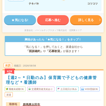
テキパキ
コツコツ
気になる!
応募へ進む
詳しく見る
派遣会社
パーソルテンプスタッフ株式会社 北関東エリア
興味があったら「★気になる！」をタップ！
「気になる！」を押しておくと、派遣会社から
「面談確約」
や
「応募歓迎」
が届きます！
未読
掲載日
2026/08/08
NEW
【週2～＊日勤のみ】保育園で子どもの健康管
理など＊看護師
職種未経験OK
交通費別途支給あり
土日祝日が休み
WEB登録OK
派遣
群馬県太田市
勤務地