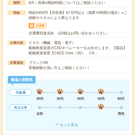
8月～長期※開始時期についてはご相談ください
期間
時給2400円【月収例】41万円以上（残業10時間の場合）※ご
時給
経験やスキルにより異なります
交通費
交通費別途支給 ※詳細はお問い合わせください。
ＣＡＤ（機械・電気・電子）
仕事内容
船舶推進装置のCADオペレーターをお任せします。【製品】
船舶推進装置【CAD】Creo（3D）、CA…
ブランクOK
応募資格
実務経験が浅い方もご相談ください！
職場の雰囲気
年齢層
20代
30代
40代
50代
60代
男女比率
女性
男性
もっと見る