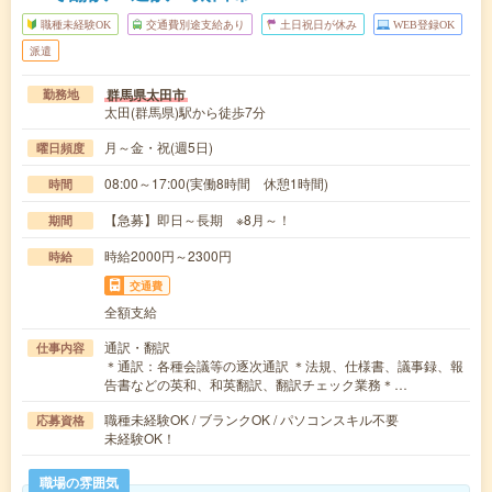
職種未経験OK
交通費別途支給あり
土日祝日が休み
WEB登録OK
派遣
群馬県太田市
勤務地
太田(群馬県)駅から徒歩7分
月～金・祝(週5日)
曜日頻度
08:00～17:00(実働8時間 休憩1時間)
時間
【急募】即日～長期 ※8月～！
期間
時給2000円～2300円
時給
交通費
全額支給
通訳・翻訳
仕事内容
＊通訳：各種会議等の逐次通訳 ＊法規、仕様書、議事録、報
告書などの英和、和英翻訳、翻訳チェック業務＊…
職種未経験OK / ブランクOK / パソコンスキル不要
応募資格
未経験OK！
職場の雰囲気