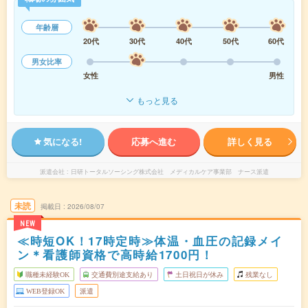
年齢層
20代
30代
40代
50代
60代
男女比率
女性
男性
もっと見る
気になる!
応募へ進む
詳しく見る
派遣会社
日研トータルソーシング株式会社 メディカルケア事業部 ナース派遣
未読
掲載日
2026/08/07
NEW
≪時短OK！17時定時≫体温・血圧の記録メイ
ン＊看護師資格で高時給1700円！
職種未経験OK
交通費別途支給あり
土日祝日が休み
残業なし
WEB登録OK
派遣