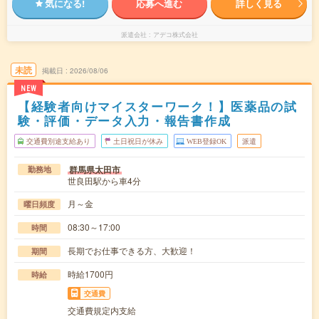
気になる!
応募へ進む
詳しく見る
派遣会社
アデコ株式会社
未読
掲載日
2026/08/06
NEW
【経験者向けマイスターワーク！】医薬品の試
験・評価・データ入力・報告書作成
交通費別途支給あり
土日祝日が休み
WEB登録OK
派遣
群馬県太田市
勤務地
世良田駅から車4分
月～金
曜日頻度
08:30～17:00
時間
長期でお仕事できる方、大歓迎！
期間
時給1700円
時給
交通費
交通費規定内支給