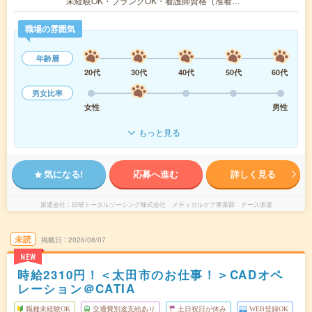
未経験OK・ブランクOK・看護師資格（准看…
職場の雰囲気
年齢層
20代
30代
40代
50代
60代
男女比率
女性
男性
もっと見る
気になる!
応募へ進む
詳しく見る
派遣会社
日研トータルソーシング株式会社 メディカルケア事業部 ナース派遣
未読
掲載日
2026/08/07
NEW
時給2310円！＜太田市のお仕事！＞CADオペ
レーション＠CATIA
職種未経験OK
交通費別途支給あり
土日祝日が休み
WEB登録OK