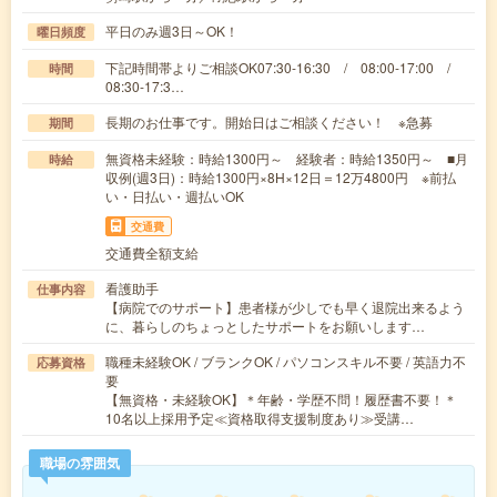
平日のみ週3日～OK！
曜日頻度
下記時間帯よりご相談OK07:30-16:30 / 08:00-17:00 /
時間
08:30-17:3…
長期のお仕事です。開始日はご相談ください！ ※急募
期間
無資格未経験：時給1300円～ 経験者：時給1350円～ ■月
時給
収例(週3日)：時給1300円×8H×12日＝12万4800円 ※前払
い・日払い・週払いOK
交通費
交通費全額支給
看護助手
仕事内容
【病院でのサポート】患者様が少しでも早く退院出来るよう
に、暮らしのちょっとしたサポートをお願いします…
職種未経験OK / ブランクOK / パソコンスキル不要 / 英語力不
応募資格
要
【無資格・未経験OK】＊年齢・学歴不問！履歴書不要！＊
10名以上採用予定≪資格取得支援制度あり≫受講…
職場の雰囲気