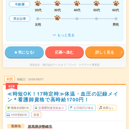
年齢層
20代
30代
40代
50代
60代
男女比率
女性
男性
もっと見る
気になる!
応募へ進む
詳しく見る
派遣会社
株式会社ウィルオブ・ワーク ケアワーク事業部
未読
掲載日
2026/08/07
NEW
≪時短OK！17時定時≫体温・血圧の記録メイ
ン＊看護師資格で高時給1700円！
職種未経験OK
交通費別途支給あり
土日祝日が休み
残業なし
WEB登録OK
派遣
群馬県伊勢崎市
勤務地