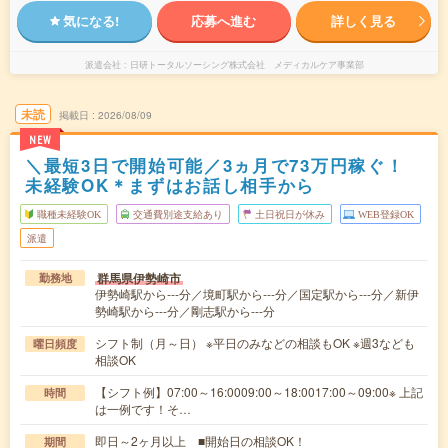
気になる!
応募へ進む
詳しく見る
派遣会社
日研トータルソーシング株式会社 メディカルケア事業部
未読
掲載日
2026/08/09
NEW
＼最短3日で開始可能／3ヵ月で73万円稼ぐ！
未経験OK＊まずはお話し相手から
職種未経験OK
交通費別途支給あり
土日祝日が休み
WEB登録OK
派遣
群馬県伊勢崎市
勤務地
伊勢崎駅から---分／境町駅から---分／国定駅から---分／新伊
勢崎駅から---分／剛志駅から---分
シフト制（月～日） ※平日のみなどの相談もOK ※週3なども
曜日頻度
相談OK
【シフト例】07:00～16:0009:00～18:0017:00～09:00※ 上記
時間
は一例です！そ…
即日～2ヶ月以上 ■開始日の相談OK！
期間