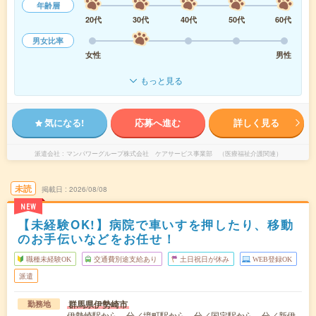
年齢層
20代
30代
40代
50代
60代
男女比率
女性
男性
もっと見る
気になる!
応募へ進む
詳しく見る
派遣会社
マンパワーグループ株式会社 ケアサービス事業部 （医療福祉介護関連）
未読
掲載日
2026/08/08
NEW
【未経験OK!】病院で車いすを押したり、移動
のお手伝いなどをお任せ！
職種未経験OK
交通費別途支給あり
土日祝日が休み
WEB登録OK
派遣
群馬県伊勢崎市
勤務地
伊勢崎駅から---分／境町駅から---分／国定駅から---分／新伊