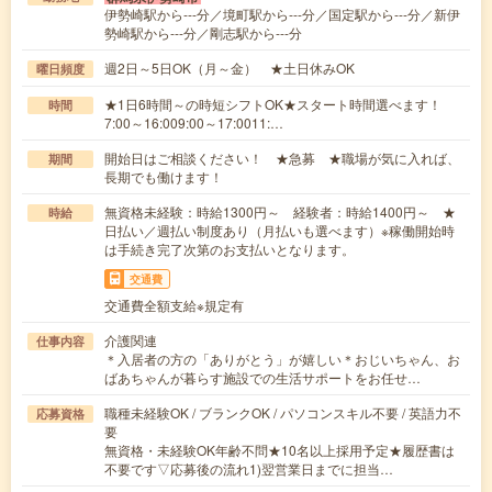
伊勢崎駅から---分／境町駅から---分／国定駅から---分／新伊
勢崎駅から---分／剛志駅から---分
週2日～5日OK（月～金） ★土日休みOK
曜日頻度
★1日6時間～の時短シフトOK★スタート時間選べます！
時間
7:00～16:009:00～17:0011:…
開始日はご相談ください！ ★急募 ★職場が気に入れば、
期間
長期でも働けます！
無資格未経験：時給1300円～ 経験者：時給1400円～ ★
時給
日払い／週払い制度あり（月払いも選べます）※稼働開始時
は手続き完了次第のお支払いとなります。
交通費
交通費全額支給※規定有
介護関連
仕事内容
＊入居者の方の「ありがとう」が嬉しい＊おじいちゃん、お
ばあちゃんが暮らす施設での生活サポートをお任せ…
職種未経験OK / ブランクOK / パソコンスキル不要 / 英語力不
応募資格
要
無資格・未経験OK年齢不問★10名以上採用予定★履歴書は
不要です▽応募後の流れ1)翌営業日までに担当…