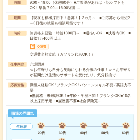
9:00～18:00（休憩60分）■ご希望があれば下記シフトも
時間
OK！早番 7:00～16:00遅番 …
【現在も積極採用中！急募！】2カ月～ ■ご応募から最短2
期間
～3日後の就業も相談可能です！
無資格未経験：時給1300円～ ■週払いOK ■扶養内OK ■
時給
日収1万400円以上
交通費
交通費全額支給（ガソリン代もOK！）
介護関連
仕事内容
≪お年寄りも自分も笑顔になれる介護の仕事！≫＊お年寄り
が昼間だけ生活のサポートを受けたり、気分転換で…
職種未経験OK / ブランクOK / パソコンスキル不要 / 英語力不
応募資格
要
■無資格・未経験OK！■年齢・学歴不問！ブランクOK!■10名
以上採用予定！■履歴書不要■社会保険完…
職場の雰囲気
年齢層
20代
30代
40代
50代
60代