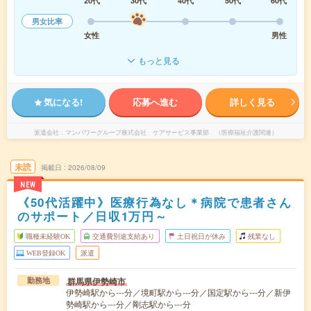
20代
30代
40代
50代
60代
男女比率
女性
男性
もっと見る
気になる!
応募へ進む
詳しく見る
派遣会社
マンパワーグループ株式会社 ケアサービス事業部 （医療福祉介護関連）
未読
掲載日
2026/08/09
NEW
《50代活躍中》医療行為なし＊病院で患者さん
のサポート／日収1万円～
職種未経験OK
交通費別途支給あり
土日祝日が休み
残業なし
WEB登録OK
派遣
群馬県伊勢崎市
勤務地
伊勢崎駅から---分／境町駅から---分／国定駅から---分／新伊
勢崎駅から---分／剛志駅から---分