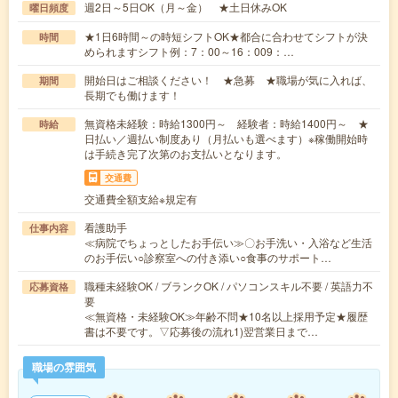
週2日～5日OK（月～金） ★土日休みOK
曜日頻度
★1日6時間～の時短シフトOK★都合に合わせてシフトが決
時間
められますシフト例：7：00～16：009：…
開始日はご相談ください！ ★急募 ★職場が気に入れば、
期間
長期でも働けます！
無資格未経験：時給1300円～ 経験者：時給1400円～ ★
時給
日払い／週払い制度あり（月払いも選べます）※稼働開始時
は手続き完了次第のお支払いとなります。
交通費
交通費全額支給※規定有
看護助手
仕事内容
≪病院でちょっとしたお手伝い≫〇お手洗い・入浴など生活
のお手伝い○診察室への付き添い○食事のサポート…
職種未経験OK / ブランクOK / パソコンスキル不要 / 英語力不
応募資格
要
≪無資格・未経験OK≫年齢不問★10名以上採用予定★履歴
書は不要です。▽応募後の流れ1)翌営業日まで…
職場の雰囲気