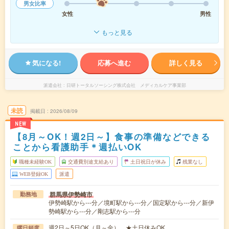
男女比率
女性
男性
もっと見る
気になる!
応募へ進む
詳しく見る
派遣会社
日研トータルソーシング株式会社 メディカルケア事業部
未読
掲載日
2026/08/09
NEW
【8月～OK！週2日～】食事の準備などできる
ことから看護助手＊週払いOK
職種未経験OK
交通費別途支給あり
土日祝日が休み
残業なし
WEB登録OK
派遣
群馬県伊勢崎市
勤務地
伊勢崎駅から---分／境町駅から---分／国定駅から---分／新伊
勢崎駅から---分／剛志駅から---分
週2日～5日OK（月～金） ★土日休みOK
曜日頻度