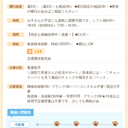
週3日～（週2日～も相談OK） ■曜日固定の相談OK！ ■希望
曜日頻度
の曜日があればご相談ください！
お子さんの予定にも柔軟に調整可能です。シフト例9:00～
時間
18:00（休憩60分）7:00～16:00…
【現在も積極採用中！急募！】■2カ月～
期間
無資格未経験：時給1250円～ ■週払いOK
時給
交通費
交通費全額支給
看護助手
仕事内容
＼病院で患者さんの生活サポート／具体的には・・〇チェッ
クシートを見て備品のチェックや補充する〇ベッド…
職種未経験OK / ブランクOK / パソコンスキル不要 / 英語力不
応募資格
要
無資格・未経験OK年齢・学歴不問 ブランクOK★10名以上
採用予定履歴書は不要です。少しでも興味があ…
職場の雰囲気
年齢層