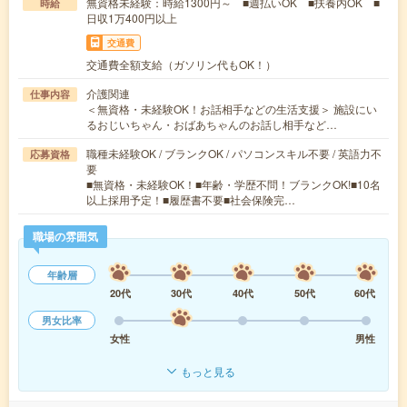
無資格未経験：時給1300円～ ■週払いOK ■扶養内OK ■
時給
日収1万400円以上
交通費
交通費全額支給（ガソリン代もOK！）
介護関連
仕事内容
＜無資格・未経験OK！お話相手などの生活支援＞ 施設にい
るおじいちゃん・おばあちゃんのお話し相手など…
職種未経験OK / ブランクOK / パソコンスキル不要 / 英語力不
応募資格
要
■無資格・未経験OK！■年齢・学歴不問！ブランクOK!■10名
以上採用予定！■履歴書不要■社会保険完…
職場の雰囲気
年齢層
20代
30代
40代
50代
60代
男女比率
女性
男性
もっと見る