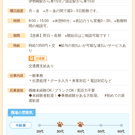
伊勢崎駅から車15分／国定駅から車15分
月～金 ※月～金の間で週3～5日勤務です。
曜日頻度
9:00～15:00 ※休憩60分。※表記のうち実働3～5h。※勤務時
時間
間の相談可。
【急募】即日～長期 ※開始日はご相談可能です！
期間
時給1350円＋交 ■給与の前払いが可能な速払いサービスあ
時給
り
交通費
交通費支給あり
一般事務
仕事内容
＊伝票処理＊データ入力＊来客対応＊電話対応など
職種未経験OK / ブランクOK / 英語力不要
応募資格
◆未経験者歓迎！◆事務経験がある方歓迎。 #初めての派
遣歓迎
職場の雰囲気
年齢層
20代
30代
40代
50代
60代