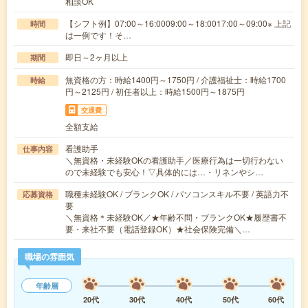
相談OK
【シフト例】07:00～16:0009:00～18:0017:00～09:00※ 上記
時間
は一例です！そ…
即日～2ヶ月以上
期間
無資格の方：時給1400円～1750円 / 介護福祉士：時給1700
時給
円～2125円 / 初任者以上：時給1500円～1875円
交通費
全額支給
看護助手
仕事内容
＼無資格・未経験OKの看護助手／医療行為は一切行わない
ので未経験でも安心！▽具体的には…・リネンやシ…
職種未経験OK / ブランクOK / パソコンスキル不要 / 英語力不
応募資格
要
＼無資格＊未経験OK／★年齢不問・ブランクOK★履歴書不
要・来社不要（電話登録OK）★社会保険完備＼…
職場の雰囲気
年齢層
20代
30代
40代
50代
60代