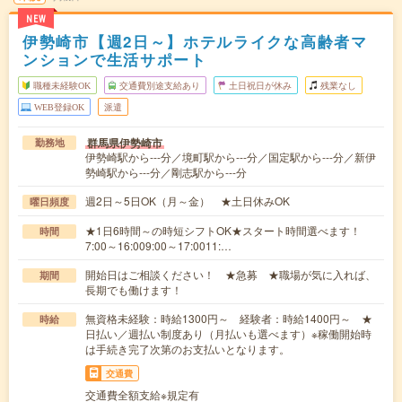
NEW
伊勢崎市【週2日～】ホテルライクな高齢者マ
ンションで生活サポート
職種未経験OK
交通費別途支給あり
土日祝日が休み
残業なし
WEB登録OK
派遣
群馬県伊勢崎市
勤務地
伊勢崎駅から---分／境町駅から---分／国定駅から---分／新伊
勢崎駅から---分／剛志駅から---分
週2日～5日OK（月～金） ★土日休みOK
曜日頻度
★1日6時間～の時短シフトOK★スタート時間選べます！
時間
7:00～16:009:00～17:0011:…
開始日はご相談ください！ ★急募 ★職場が気に入れば、
期間
長期でも働けます！
無資格未経験：時給1300円～ 経験者：時給1400円～ ★
時給
日払い／週払い制度あり（月払いも選べます）※稼働開始時
は手続き完了次第のお支払いとなります。
交通費
交通費全額支給※規定有