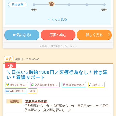
男女比率
女性
男性
もっと見る
気になる!
応募へ進む
詳しく見る
派遣会社
株式会社ニッソーネット
未読
掲載日
2026/08/08
NEW
＼日払い×時給1300円／医療行為なし＊付き添
い＊看護サポート
職種未経験OK
交通費別途支給あり
土日祝日が休み
残業なし
WEB登録OK
派遣
群馬県伊勢崎市
勤務地
伊勢崎駅から---分／境町駅から---分／国定駅から---分／新伊
勢崎駅から---分／剛志駅から---分