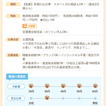
【急募】長期のお仕事 スタート日の相談もOK！（最短2日
期間
後から）
無資格未経験：時給1300円～ 有資格or経験者：時給1500
時給
円～1750円 ■日払いOK
交通費
交通費全額支給（ガソリン代もOK）
介護関連
仕事内容
≪サ高住でのお仕事≫完成したばかりの高級感あふれる施設
が多い「サ高住」家具や、インテリア、内装までこ…
職種未経験OK / ブランクOK / パソコンスキル不要 / 英語力不
応募資格
要
≪募集条件≫・無資格未経験OK・10名以上採用※週16時間未
満の勤務希望の方は以下の日雇派遣禁止の例…
職場の雰囲気
年齢層
20代
30代
40代
50代
60代
男女比率
女性
男性