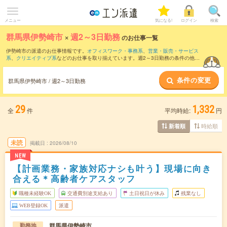
メニュー
気になる!
ログイン
検索
群馬県伊勢崎市
×
週2～3日勤務
のお仕事一覧
伊勢崎市の派遣のお仕事情報です。
オフィスワーク・事務系
、
営業・販売・サービス
系
、
クリエイティブ系
などのお仕事を取り揃えています。週2～3日勤務の条件の他
に、
交通費別途支給あり
、
職種未経験OK
、
友だちと一緒の応募OK
などのこだわり条
件も取り揃えています。
条件の変更
群馬県伊勢崎市 / 週2～3日勤務
29
1,332
全
件
平均時給:
円
時給順
新着順
未読
掲載日
2026/08/10
NEW
【計画業務・家族対応ナシも叶う】現場に向き
合える＊高齢者ケアスタッフ
職種未経験OK
交通費別途支給あり
土日祝日が休み
残業なし
WEB登録OK
派遣
群馬県伊勢崎市
勤務地