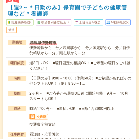
【週2～＊日勤のみ】保育園で子どもの健康管
理など＊看護師
職種未経験OK
交通費別途支給あり
土日祝日が休み
WEB登録OK
派遣
群馬県伊勢崎市
勤務地
伊勢崎駅から---分／境町駅から---分／国定駅から---分／新伊
勢崎駅から---分／剛志駅から---分
週2日～OK！ ■曜日固定の相談OK！ ■ご希望の曜日をご相談
曜日頻度
ください！
【日勤のみ】9:00～18:00（休憩60分）■ご希望があればその
時間
他シフトもOK！（例）8:30～1…
2ヶ月～ ■ご応募から最短3日後に開始可能 9月～、10月
期間
スタートもOK！
時給1700円～ ■週払いOK ■日収1万3600円以上
時給
交通費
交通費全額支給
看護師・准看護師
仕事内容