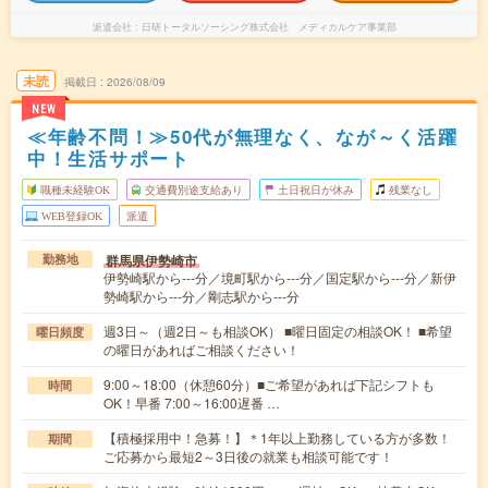
派遣会社
日研トータルソーシング株式会社 メディカルケア事業部
未読
掲載日
2026/08/09
NEW
≪年齢不問！≫50代が無理なく、なが～く活躍
中！生活サポート
職種未経験OK
交通費別途支給あり
土日祝日が休み
残業なし
WEB登録OK
派遣
群馬県伊勢崎市
勤務地
伊勢崎駅から---分／境町駅から---分／国定駅から---分／新伊
勢崎駅から---分／剛志駅から---分
週3日～（週2日～も相談OK） ■曜日固定の相談OK！ ■希望
曜日頻度
の曜日があればご相談ください！
9:00～18:00（休憩60分）■ご希望があれば下記シフトも
時間
OK！早番 7:00～16:00遅番 …
【積極採用中！急募！】＊1年以上勤務している方が多数！
期間
ご応募から最短2～3日後の就業も相談可能です！