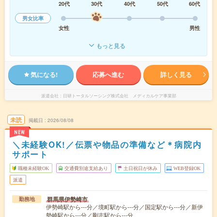
20代
30代
40代
50代
60代
男女比率
女性
男性
もっと見る
気になる!
応募へ進む
詳しく見る
派遣会社
日研トータルソーシング株式会社 メディカルケア事業部
未読
掲載日
2026/08/08
NEW
＼未経験OK!／伝票や物品の準備など＊病院内
サポート
職種未経験OK
交通費別途支給あり
土日祝日が休み
WEB登録OK
派遣
群馬県伊勢崎市
勤務地
伊勢崎駅から---分／境町駅から---分／国定駅から---分／新伊
勢崎駅から---分／剛志駅から---分