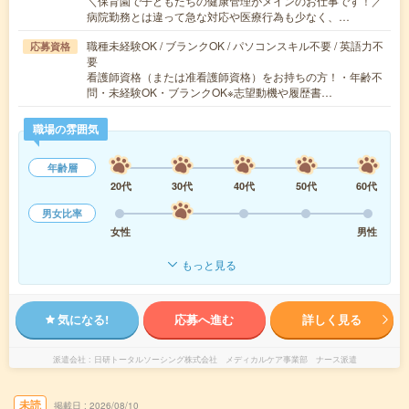
＼保育園で子どもたちの健康管理がメインのお仕事です！／
病院勤務とは違って急な対応や医療行為も少なく、…
職種未経験OK / ブランクOK / パソコンスキル不要 / 英語力不
応募資格
要
看護師資格（または准看護師資格）をお持ちの方！・年齢不
問・未経験OK・ブランクOK※志望動機や履歴書…
職場の雰囲気
年齢層
20代
30代
40代
50代
60代
男女比率
女性
男性
もっと見る
気になる!
応募へ進む
詳しく見る
派遣会社
日研トータルソーシング株式会社 メディカルケア事業部 ナース派遣
未読
掲載日
2026/08/10