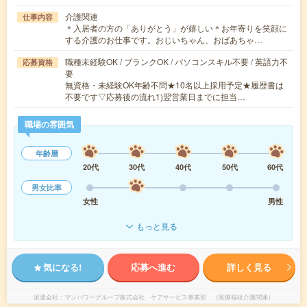
介護関連
仕事内容
＊入居者の方の「ありがとう」が嬉しい＊お年寄りを笑顔に
する介護のお仕事です。おじいちゃん、おばあちゃ…
職種未経験OK / ブランクOK / パソコンスキル不要 / 英語力不
応募資格
要
無資格・未経験OK年齢不問★10名以上採用予定★履歴書は
不要です▽応募後の流れ1)翌営業日までに担当…
職場の雰囲気
年齢層
20代
30代
40代
50代
60代
男女比率
女性
男性
もっと見る
気になる!
応募へ進む
詳しく見る
派遣会社
マンパワーグループ株式会社 ケアサービス事業部 （医療福祉介護関連）