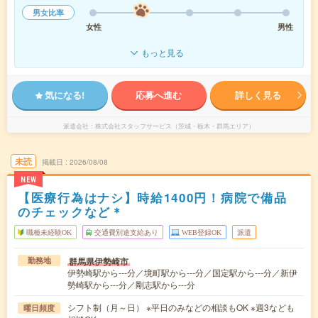
男女比率
女性
男性
もっと見る
気になる!
応募へ進む
詳しく見る
派遣会社
株式会社スタッフサービス（茨城・栃木・群馬エリア）
未読
掲載日
2026/08/08
NEW
【医療行為はナシ】時給1400円！病院で備品
のチェックなど＊
職種未経験OK
交通費別途支給あり
WEB登録OK
派遣
群馬県伊勢崎市
勤務地
伊勢崎駅から---分／境町駅から---分／国定駅から---分／新伊
勢崎駅から---分／剛志駅から---分
シフト制（月～日） ※平日のみなどの相談もOK ※週3なども
曜日頻度