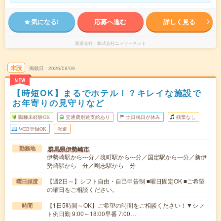
気になる!
応募へ進む
詳しく見る
派遣会社
株式会社ニッソーネット
未読
掲載日
2026/08/09
NEW
【時短OK】まるでホテル！？キレイな施設で
お年寄りの見守りなど
職種未経験OK
交通費別途支給あり
土日祝日が休み
残業なし
WEB登録OK
派遣
群馬県伊勢崎市
勤務地
伊勢崎駅から---分／境町駅から---分／国定駅から---分／新伊
勢崎駅から---分／剛志駅から---分
【週2日～】シフト自由・自己申告制 ■曜日固定OK ■ご希望
曜日頻度
の曜日をご相談ください。
【1日5時間～OK】ご希望の時間をご相談ください！▼シフ
時間
ト例日勤 9:00～18:00早番 7:00…