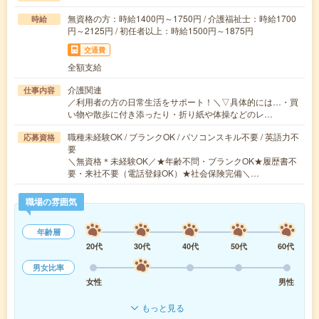
無資格の方：時給1400円～1750円 / 介護福祉士：時給1700
時給
円～2125円 / 初任者以上：時給1500円～1875円
交通費
全額支給
介護関連
仕事内容
／利用者の方の日常生活をサポート！＼▽具体的には…・買
い物や散歩に付き添ったり・折り紙や体操などのレ…
職種未経験OK / ブランクOK / パソコンスキル不要 / 英語力不
応募資格
要
＼無資格＊未経験OK／★年齢不問・ブランクOK★履歴書不
要・来社不要（電話登録OK）★社会保険完備＼…
職場の雰囲気
年齢層
20代
30代
40代
50代
60代
男女比率
女性
男性
もっと見る