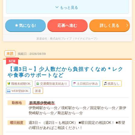
もっと見る
気になる!
応募へ進む
詳しく見る
派遣会社
株式会社ブレイブ（マイナビグループ）
未読
掲載日
2026/08/09
NEW
【週3日～】少人数だから負担すくなめ＊レク
や食事のサポートなど
職種未経験OK
交通費別途支給あり
土日祝日が休み
残業なし
WEB登録OK
派遣
群馬県伊勢崎市
勤務地
伊勢崎駅から---分／境町駅から---分／国定駅から---分／新伊
勢崎駅から---分／剛志駅から---分
週3日～（週2日～も相談OK） ■曜日固定の相談OK！ ■希望
曜日頻度
の曜日があればご相談ください！