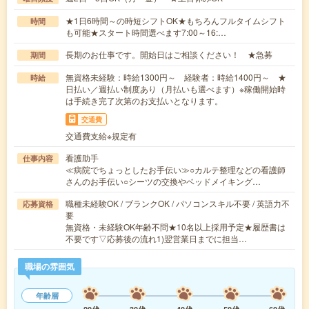
★1日6時間～の時短シフトOK★もちろんフルタイムシフト
時間
も可能★スタート時間選べます7:00～16:…
長期のお仕事です。開始日はご相談ください！ ★急募
期間
無資格未経験：時給1300円～ 経験者：時給1400円～ ★
時給
日払い／週払い制度あり（月払いも選べます）※稼働開始時
は手続き完了次第のお支払いとなります。
交通費
交通費支給※規定有
看護助手
仕事内容
≪病院でちょっとしたお手伝い≫○カルテ整理などの看護師
さんのお手伝い○シーツの交換やベッドメイキング…
職種未経験OK / ブランクOK / パソコンスキル不要 / 英語力不
応募資格
要
無資格・未経験OK年齢不問★10名以上採用予定★履歴書は
不要です▽応募後の流れ1)翌営業日までに担当…
職場の雰囲気
年齢層