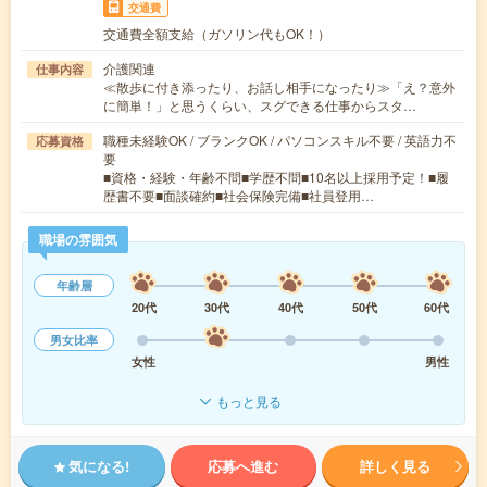
交通費
交通費全額支給（ガソリン代もOK！）
介護関連
仕事内容
≪散歩に付き添ったり、お話し相手になったり≫「え？意外
に簡単！」と思うくらい、スグできる仕事からスタ…
職種未経験OK / ブランクOK / パソコンスキル不要 / 英語力不
応募資格
要
■資格・経験・年齢不問■学歴不問■10名以上採用予定！■履
歴書不要■面談確約■社会保険完備■社員登用…
職場の雰囲気
年齢層
20代
30代
40代
50代
60代
男女比率
女性
男性
もっと見る
気になる!
応募へ進む
詳しく見る