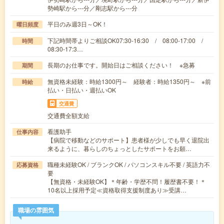
勢崎駅から---分／剛志駅から---分
平日のみ週3日～OK！
曜日頻度
下記時間帯よりご相談OK07:30-16:30 / 08:00-17:00 /
時間
08:30-17:3…
長期のお仕事です。開始日はご相談ください！ ※急募
期間
無資格未経験：時給1300円～ 経験者：時給1350円～ ※前
時給
払い・日払い・週払いOK
交通費
交通費全額支給
看護助手
仕事内容
【病院で移動などのサポート】患者様が少しでも早く退院出
来るように、暮らしのちょっとしたサポートをお願…
職種未経験OK / ブランクOK / パソコンスキル不要 / 英語力不
応募資格
要
【無資格・未経験OK】＊年齢・学歴不問！履歴書不要！＊
10名以上採用予定≪資格取得支援制度あり≫受講…
職場の雰囲気