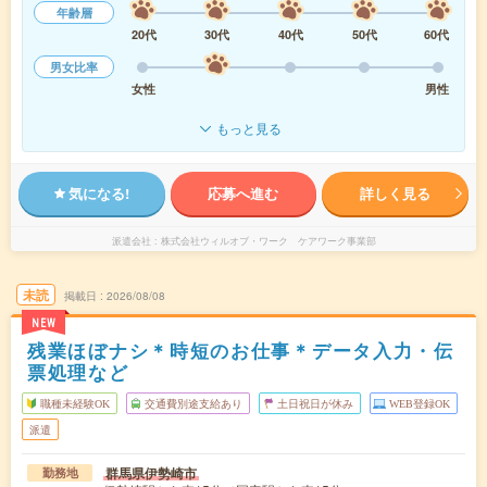
年齢層
20代
30代
40代
50代
60代
男女比率
女性
男性
もっと見る
気になる!
応募へ進む
詳しく見る
派遣会社
株式会社ウィルオブ・ワーク ケアワーク事業部
未読
掲載日
2026/08/08
NEW
残業ほぼナシ＊時短のお仕事＊データ入力・伝
票処理など
職種未経験OK
交通費別途支給あり
土日祝日が休み
WEB登録OK
派遣
群馬県伊勢崎市
勤務地