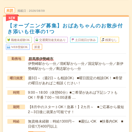
未読
掲載日
2026/08/09
NEW
【オープニング募集】おばあちゃんのお散歩付
き添いも仕事の1つ
職種未経験OK
交通費別途支給あり
土日祝日が休み
残業なし
WEB登録OK
派遣
群馬県伊勢崎市
勤務地
伊勢崎駅から---分／境町駅から---分／国定駅から---分／新伊
勢崎駅から---分／剛志駅から---分
週3日～（週2日～も相談OK） ■曜日固定の相談OK！ ■希望
曜日頻度
の曜日があればご相談ください！
9:00～18:00（休憩60分）■ご希望があれば下記シフトも
時間
OK！早番 7:00～16:00遅番 …
【8月中のスタートOK！急募！】2カ月～ ■ご応募から最短
期間
2～3日後に就業が可能です！
無資格未経験：時給1300円～ ■週払いOK ■扶養内OK ■
時給
日収1万400円以上