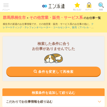
メニュー
気になる!
ログイン
検索
群馬県桐生市
×
その他営業・販売・サービス系
のお仕事一覧
桐生市の派遣のお仕事情報です。その他営業・販売・サービス系のお仕事の他に、
テ
レマーケティング・テレフォンオペレーター・コールセンター
、
販売（アパレル・フ
ァッション・コスメ）
、
窓口・ショールーム・カウンター受付
などを取り揃えていま
す。さらに、
短期
・
単発
などの期間や、
職種未経験OK
などのこだわり条件で絞り込ん
でいただけます。
検索した条件に合う
お仕事がありませんでした
条件を変更して再検索
検索条件を追加して絞り込む
こだわり
でお仕事情報を絞り込む