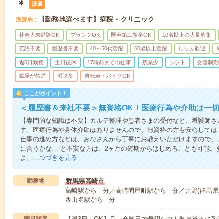
＊
派遣
【勤務地選べます】病院・クリニック
派遣先
社会人未経験OK
ブランクOK
既卒第二新卒OK
10名以上の大量募集
英語不要
履歴書不要
40～50代活躍
60歳以上活躍
しゅふ歓迎
週5日勤務
土日祝休
17時前までの仕事
残業少
シフト
交替制勤
職場が禁煙
派遣多
自転車・バイクOK
ここがポイント！
＜履歴書＆来社不要＞無資格OK！医療行為や介助は一切
【専門的な知識は不要】カルテ整理や患者さまの受付など、看護師さ
す。医療行為や身体介助はありませんので、無資格の方も安心しては
仕事の進め方などは、みなさんから丁寧にお教えいただけますので、
に合うかな…”と不安な方は、2ヶ月の短期からはじめることも可能。
よ。…
つづきを見る
勤務地
群馬県高崎市
高崎駅から---分／高崎問屋町駅から---分／井野(群馬県)
西山名駅から---分
曜日頻度
【週3日～OK】月～金曜日で希望シフト制※徐々に