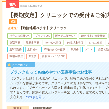
NEW
掲載日
2026/08/06
【長期安定】クリニックでの受付＆ご案
派遣
【勤務地選べます】クリニック
派遣先
社会人未経験OK
ブランクOK
既卒第二新卒OK
10名以上の大量募集
英語不要
履歴書不要
40～50代活躍
60歳以上活躍
しゅふ歓迎
週5日勤務
土日祝休
17時前までの仕事
残業少
シフト
交替制勤
職場が禁煙
派遣多
自転車・バイクOK
ここがポイント！
ブランクあっても始めやすい医療事務のお仕事
【ブランク歓迎！】地域のクリニックで、診察予約の受付やそれに伴
シンプルな作業が多めです。クリニックでのお仕事なので、穏やかで
られます。【プライベートとも両立】週末は必ずお休みですから、プ
できるんです。家族や友人とレジャーを楽しんだり、家でのんびりし
安心安定…
つづきを見る
勤務地
群馬県高崎市