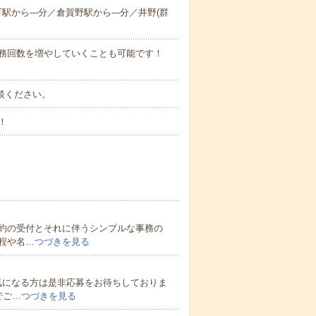
駅から---分／倉賀野駅から---分／井野(群
勤務回数を増やしていくことも可能です！
ご相談ください。
！
約の受付とそれに伴うシンプルな事務の
程や名…
つづきを見る
気になる方は是非応募をお待ちしておりま
でご…
つづきを見る