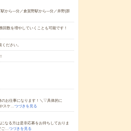
駅から---分／倉賀野駅から---分／井野(群
勤務回数を増やしていくことも可能です！
ご相談ください。
！
務のお仕事になります！＼▽具体的に
やスケ…
つづきを見る
気になる方は是非応募をお待ちしておりま
でご…
つづきを見る