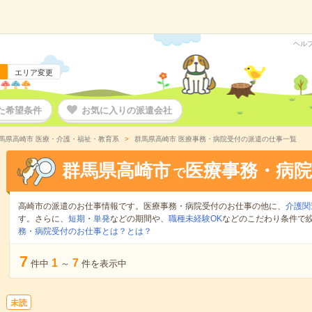
ヘル
エリア変更
た希望条件
お気に入りの派遣会社
馬県高崎市 医療・介護・福祉・教育系
群馬県高崎市 医療事務・病院受付の派遣の仕事一覧
群馬県高崎市
医療事務・病院
で
高崎市の派遣のお仕事情報です。医療事務・病院受付のお仕事の他に、
介護関
す。さらに、
短期
・
単発
などの期間や、
職種未経験OK
などのこだわり条件で
務・病院受付のお仕事とは？とは？
7
1
7
件中
～
件を表示中
未読