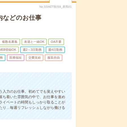
No.SSMZT医IS9_群馬01
内などのお仕事
複数名募集
友達と一緒OK
OA不要
WEB登録OK
週2～3日勤務
週4日勤務
務
医療福祉
交費支給
服装自由
う入力のお仕事。初めてでも覚えやすい
落ち着いた雰囲気の中で、お仕事を進め
ライベートの時間もしっかり取ることが
たり…毎週リフレッシュしながら働ける