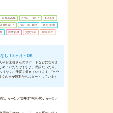
複数名募集
友達と一緒OK
OA不要
WEB登録OK
週2～3日勤務
週4日勤務
務
医療福祉
交費支給
服装自由
なし！2ヶ月～OK
んやお医者さんのサポートなどになりま
じめていただけますよ。用語だったり、
ムリなくお仕事を覚えていけます。“自分
多くの方が短期からスタートしています
駅から---分／吉井(群馬県)駅から---分／
勤務回数を増やしていくことも可能です！