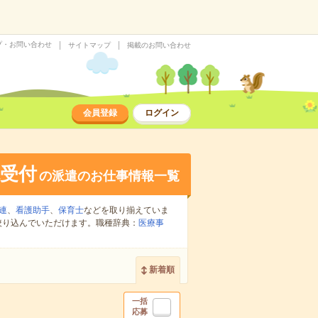
プ・お問い合わせ
サイトマップ
掲載のお問い合わせ
会員登録
ログイン
受付
の派遣のお仕事情報一覧
連
、
看護助手
、
保育士
などを取り揃えていま
絞り込んでいただけます。職種辞典：
医療事
新着順
一括
応募