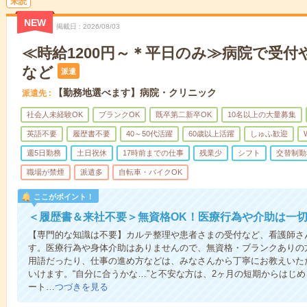
未読
NEW
掲載日
2026/08/03
≪時給1200円～＊平日のみ≫病院で受付
など
派遣
【勤務地選べます】病院・クリニック
派遣先
社会人未経験OK
ブランクOK
既卒第二新卒OK
10名以上の大量募集
英語不要
履歴書不要
40～50代活躍
60歳以上活躍
しゅふ歓迎
週5日勤務
土日祝休
17時前までの仕事
残業少
シフト
交替制勤
職場が禁煙
派遣多
自転車・バイクOK
ここがポイント！
＜履歴書＆来社不要＞無資格OK！医療行為や介助は一切
【専門的な知識は不要】カルテ整理や患者さまの受付など、看護師さ
す。医療行為や身体介助はありませんので、無資格・ブランクありの
用語だったり、仕事の進め方などは、みなさんから丁寧にお教えいた
いけます。“自分に合うかな…”と不安な方は、2ヶ月の短期からはじ
ート…
つづきを見る