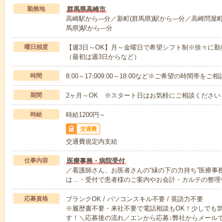
勤務地
群馬県高崎市
高崎駅から---分／新町(群馬県)駅から---分／高崎問屋町
馬県)駅から---分
曜日頻度
【週3日～OK】月～金曜日で希望シフト制※徐々に
（最初は週3日からなど）
時間
8:00～17:009:00～18:00など※ご希望の時間帯を
期間
2ヶ月～OK ※スタート日はお気軽にご相談ください
時給
時給1200円～
交通費
交通費規定内支給
仕事内容
医療事務・病院受付
／看護師さん、お医者さんの“縁の下の力持ち”医療事
は…・受付で患者様のご案内やお会計・カルテの整理
応募資格
ブランクOK / パソコンスキル不要 / 英語力不要
※履歴書不要・来社不要で電話相談もOK！少しでも
す！＼応募後の流れ／エンから応募↓弊社からメール