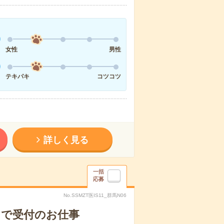
女性
男性
テキパキ
コツコツ
詳しく見る
一括
応募
No.SSMZT医IS11_群馬N06
クで受付のお仕事