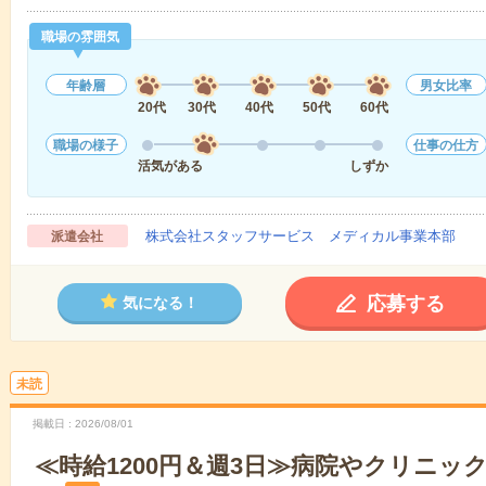
職場の雰囲気
年齢層
男女比率
20代
30代
40代
50代
60代
職場の様子
仕事の仕方
活気がある
しずか
株式会社スタッフサービス メディカル事業本部
派遣会社
応募する
気になる！
未読
掲載日
2026/08/01
≪時給1200円＆週3日≫病院やクリニッ