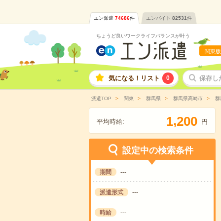
エン派遣
74686
件
エンバイト
82531
件
ちょうど良いワークライフバランスが叶う
関東版
気になる！リスト
0
保存し
派遣TOP
関東
群馬県
群馬県高崎市
群
,
1
2
0
0
平均時給:
円
設定中の検索条件
期間
---
派遣形式
---
時給
---