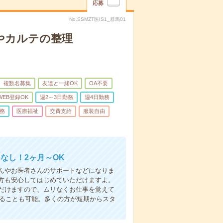
応募
No.SSMZT医IS1_群馬01
やカルテの整理
複数名募集
友達と一緒OK
OA不要
WEB登録OK
週2～3日勤務
週4日勤務
務
医療福祉
交費支給
服装自由
なし！2ヶ月～OK
んやお医者さんのサポートなどになりま
方も安心してはじめていただけますよ。
だけますので、ムリなくお仕事を覚えて
めることも可能。多くの方が短期からスタ