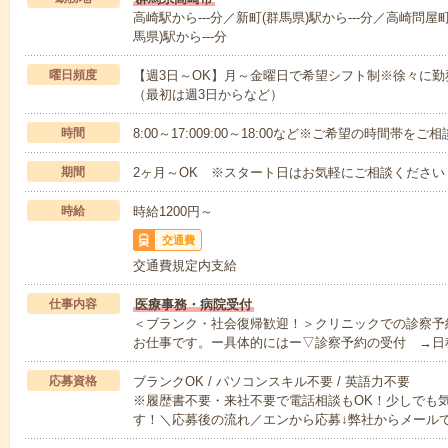
高崎駅から---分／新町(群馬県)駅から---分／高崎問屋町
馬県)駅から---分
曜日頻度
【週3日～OK】月～金曜日で希望シフト制※徐々に
（最初は週3日からなど）
時間
8:00～17:009:00～18:00など※ご希望の時間帯を
期間
2ヶ月～OK ※スタート日はお気軽にご相談ください
時給
時給1200円～
交通費
交通費規定内支給
仕事内容
医療事務・病院受付
＜ブランク・社会復帰歓迎！＞クリニックでの診察予
お仕事です。ー具体的にはー▽診察予約の受付 →日
応募資格
ブランクOK / パソコンスキル不要 / 英語力不要
※履歴書不要・来社不要で電話相談もOK！少しでも
す！＼応募後の流れ／エンから応募↓弊社からメール