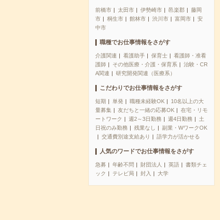
前橋市
太田市
伊勢崎市
邑楽郡
藤岡
市
桐生市
館林市
渋川市
富岡市
安
中市
職種でお仕事情報をさがす
介護関連
看護助手
保育士
看護師・准看
護師
その他医療・介護・保育系
治験・CR
A関連
研究開発関連（医療系）
こだわりでお仕事情報をさがす
短期
単発
職種未経験OK
10名以上の大
量募集
友だちと一緒の応募OK
在宅・リモ
ートワーク
週2～3日勤務
週4日勤務
土
日祝のみ勤務
残業なし
副業・WワークOK
交通費別途支給あり
語学力が活かせる
人気のワードでお仕事情報をさがす
急募
年齢不問
財団法人
英語
書類チェ
ック
テレビ局
封入
大学