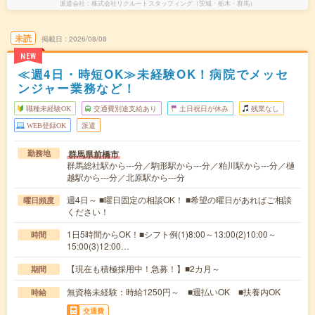
派遣会社
株式会社リクルートスタッフィング（茨城・栃木・群馬）
未読
掲載日
2026/08/08
NEW
≪週4日・時短OK≫未経験OK！病院でメッセ
ンジャー業務など！
職種未経験OK
交通費別途支給あり
土日祝日が休み
残業なし
WEB登録OK
派遣
群馬県前橋市
勤務地
群馬総社駅から---分／駒形駅から---分／粕川駅から---分／樋
越駅から---分／北原駅から---分
週4日～ ■曜日固定の相談OK！ ■希望の曜日があればご相談
曜日頻度
ください！
1日5時間からOK！■シフト例(1)8:00～13:00(2)10:00～
時間
15:00(3)12:00…
【現在も積極採用中！急募！】■2カ月～
期間
無資格未経験：時給1250円～ ■週払いOK ■扶養内OK
時給
交通費