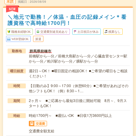
未読
掲載日
2026/08/09
NEW
＼地元で勤務！／体温・血圧の記録メイン＊看
護資格で高時給1700円！
職種未経験OK
交通費別途支給あり
土日祝日が休み
残業なし
WEB登録OK
派遣
群馬県前橋市
勤務地
前橋駅から---分／前橋大島駅から---分／心臓血管センター駅
から---分／粕川駅から---分／膳駅から---分
週2日～OK！ ■曜日固定の相談OK！ ■ご希望の曜日をご相談
曜日頻度
ください！
【日勤のみ】9:00～17:00（休憩60分）■ご希望があればその
時間
他シフトもOK！（例）8:30～1…
2ヶ月～ ■ご応募から最短3日後に開始可能 8月～、9月ス
期間
タートもOK！
時給1700円～ ■週払いOK ■日収1万3600円以上
時給
交通費
交通費全額支給