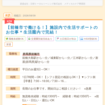
派遣会社
日研トータルソーシング株式会社 メディカルケア事業部
未読
掲載日
2026/08/09
NEW
【前橋市で働ける！】施設内で生活サポートの
お仕事＊生活圏内で完結！
職種未経験OK
交通費別途支給あり
土日祝日が休み
WEB登録OK
派遣
群馬県前橋市
勤務地
前橋大島駅から---分／城東駅から---分／江木駅から---分／新
屋(群馬県)駅から---分
平日のみ週3日～OK！
曜日頻度
1日7時間～OK！【シフト固定の相談もOK！】▼シフト例
時間
【早番】7:00～16:00／7:30～16…
長期のお仕事です。開始日はご相談ください！ ※急募
期間
無資格未経験：時給1300円～ 経験者：時給1350円～ ※前
時給
払い・日払い・週払いOK