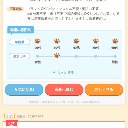
ブランクOK / パソコンスキル不要 / 英語力不要
応募資格
※履歴書不要・来社不要で電話相談もOK！少しでも気になる
方は是非応募をお待ちしております！＼応募後の…
職場の雰囲気
年齢層
20代
30代
40代
50代
60代
男女比率
女性
男性
もっと見る
気になる!
応募へ進む
詳しく見る
派遣会社
株式会社スタッフサービス メディカル事業本部
未読
掲載日
2026/08/09
NEW