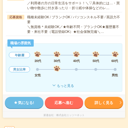
／利用者の方の日常生活をサポート！＼▽具体的には…・買
い物や散歩に付き添ったり・折り紙や体操などのレ…
職種未経験OK / ブランクOK / パソコンスキル不要 / 英語力不
応募資格
要
＼無資格＊未経験OK／★年齢不問・ブランクOK★履歴書不
要・来社不要（電話登録OK）★社会保険完備＼…
職場の雰囲気
年齢層
20代
30代
40代
50代
60代
男女比率
女性
男性
もっと見る
気になる!
応募へ進む
詳しく見る
派遣会社
株式会社ニッソーネット