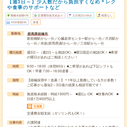
【週3日～】少人数だから負担すくなめ＊レク
や食事のサポートなど
職種未経験OK
交通費別途支給あり
土日祝日が休み
残業なし
WEB登録OK
派遣
群馬県前橋市
勤務地
新前橋駅から---分／心臓血管センター駅から---分／片貝駅か
ら---分／赤坂(群馬県)駅から---分／三俣駅から---分
週3日～（週2日～も相談OK） ■曜日固定の相談OK！ ■希望
曜日頻度
の曜日があればご相談ください！
9:00～18:00（休憩60分）■ご希望があれば下記シフトも
時間
OK！早番 7:00～16:00遅番 …
【積極採用中！急募！】＊1年以上勤務している方が多数！
期間
ご応募から最短2～3日後の就業も相談可能です！
無資格未経験：時給1300円～ ■週払いOK ■扶養内OK ■
時給
日収1万400円以上
交通費
交通費全額支給（ガソリン代もOK！）
介護関連
仕事内容
≪お年寄りも自分も笑顔になれる介護の仕事！≫＊お年寄り