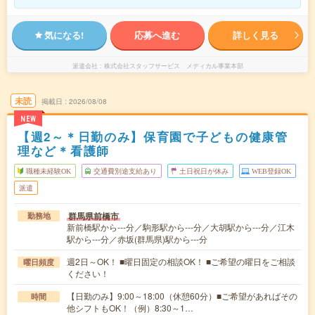
気になる!
応募へ進む
詳しく見る
派遣会社
株式会社スタッフサービス メディカル事業本部
未読
掲載日
2026/08/08
NEW
【週2～＊日勤のみ】保育園で子どもの健康管
理など＊看護師
職種未経験OK
交通費別途支給あり
土日祝日が休み
WEB登録OK
派遣
群馬県前橋市
勤務地
新前橋駅から---分／駒形駅から---分／大胡駅から---分／江木
駅から---分／赤坂(群馬県)駅から---分
週2日～OK！ ■曜日固定の相談OK！ ■ご希望の曜日をご相談
曜日頻度
ください！
【日勤のみ】9:00～18:00（休憩60分）■ご希望があればその
時間
他シフトもOK！（例）8:30～1…