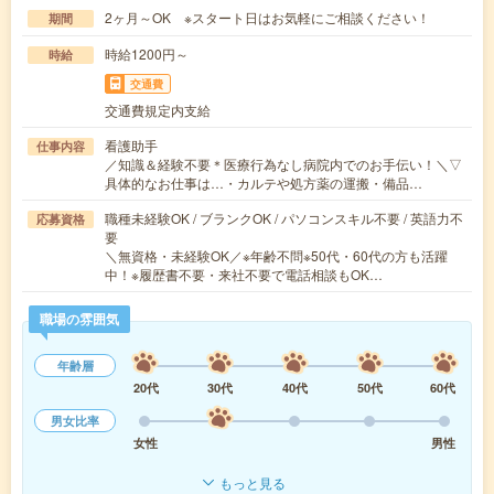
2ヶ月～OK ※スタート日はお気軽にご相談ください！
期間
時給1200円～
時給
交通費
交通費規定内支給
看護助手
仕事内容
／知識＆経験不要＊医療行為なし病院内でのお手伝い！＼▽
具体的なお仕事は…・カルテや処方薬の運搬・備品…
職種未経験OK / ブランクOK / パソコンスキル不要 / 英語力不
応募資格
要
＼無資格・未経験OK／※年齢不問※50代・60代の方も活躍
中！※履歴書不要・来社不要で電話相談もOK…
職場の雰囲気
年齢層
20代
30代
40代
50代
60代
男女比率
女性
男性
もっと見る