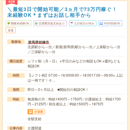
NEW
＼最短3日で開始可能／3ヵ月で73万円稼ぐ！
未経験OK＊まずはお話し相手から
職種未経験OK
交通費別途支給あり
土日祝日が休み
WEB登録OK
派遣
群馬県前橋市
勤務地
北原駅から---分／新屋(群馬県)駅から---分／上泉駅から---分
／三俣駅から---分
シフト制（月～日） ※平日のみなどの相談もOK ※週3なども
曜日頻度
相談OK
【シフト例】07:00～16:0009:00～18:0017:00～09:00※ 上記
時間
は一例です！そ…
即日～2ヶ月以上 ■開始日の相談OK！
期間
無資格の方：時給1400円～1750円 / 介護福祉士：時給1700
時給
円～2125円 / 初任者以上：時給1500円～1875円
交通費
全額支給
介護関連
仕事内容