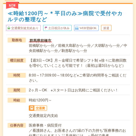
NEW
≪時給1200円～＊平日のみ≫病院で受付やカ
ルテの整理など
交通費別途支給あり
土日祝日が休み
WEB登録OK
派遣
群馬県前橋市
勤務地
前橋駅から---分／前橋大島駅から---分／大胡駅から---分／中
央前橋駅から---分／駒形駅から---分
【週3日～OK】月～金曜日で希望シフト制 ※徐々に勤務回数
曜日頻度
を増やしていくことも可能です！（最初は週3日からなど）
8:00～17:009:00～18:00など※ご希望の時間帯をご相談くだ
時間
さい。
2ヶ月～OK ※スタート日はお気軽にご相談ください！
期間
時給1200円～
時給
交通費
交通費規定内支給
医療事務・病院受付
仕事内容
／看護師さん、お医者さんの“縁の下の力持ち”医療事務のお
仕事になります！＼▽具体的には…・受付で患者…