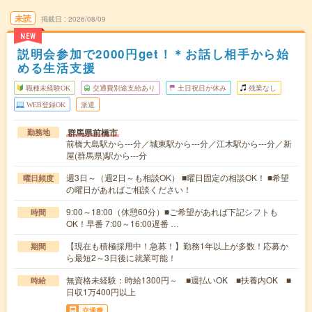
未読
掲載日
2026/08/09
NEW
説明会参加で2000円get！＊お話し相手から始
める生活支援
職種未経験OK
交通費別途支給あり
土日祝日が休み
残業なし
WEB登録OK
派遣
群馬県前橋市
勤務地
前橋大島駅から---分／城東駅から---分／江木駅から---分／新
屋(群馬県)駅から---分
週3日～（週2日～も相談OK） ■曜日固定の相談OK！ ■希望
曜日頻度
の曜日があればご相談ください！
9:00～18:00（休憩60分）■ご希望があれば下記シフトも
時間
OK！早番 7:00～16:00遅番 …
【現在も積極採用中！急募！】勤務1年以上が多数！応募か
期間
ら最短2～3日後に就業可能！
無資格未経験：時給1300円～ ■週払いOK ■扶養内OK ■
時給
日収1万400円以上
交通費