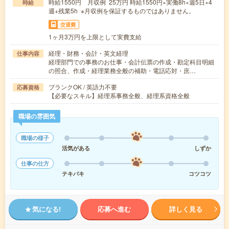
時給1550円 月収例 25万円 時給1550円×実働8h×週5日×4
時給
週+残業5h ※月収例を保証するものではありません。
交通費
1ヶ月3万円を上限として実費支給
経理・財務・会計・英文経理
仕事内容
経理部門での事務のお仕事・会計伝票の作成・勘定科目明細
の照合、作成・経理業務全般の補助・電話応対・庶…
ブランクOK / 英語力不要
応募資格
【必要なスキル】経理系事務全般、経理系資格全般
職場の雰囲気
職場の様子
活気がある
しずか
仕事の仕方
テキパキ
コツコツ
気になる!
応募へ進む
詳しく見る