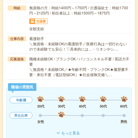
無資格の方：時給1400円～1750円 / 介護福祉士：時給1700
時給
円～2125円 / 初任者以上：時給1500円～1875円
交通費
全額支給
看護助手
仕事内容
＼無資格・未経験OKの看護助手／医療行為は一切行わない
ので未経験でも安心！▽具体的には…・リネンやシ…
職種未経験OK / ブランクOK / パソコンスキル不要 / 英語力不
応募資格
要
＼無資格＊未経験OK／★年齢不問・ブランクOK★履歴書不
要・来社不要（電話登録OK）★社会保険完備＼…
職場の雰囲気
年齢層
20代
30代
40代
50代
60代
男女比率
女性
男性
もっと見る