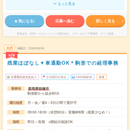
もっと見る
気になる!
応募へ進む
詳しく見る
派遣会社
日研トータルソーシング株式会社 メディカルケア事業部 ナース派遣
未読
掲載日
2026/08/08
NEW
残業ほぼなし▼車通勤OK＊駒形での経理事務
交通費別途支給あり
土日祝日が休み
WEB登録OK
派遣
群馬県前橋市
勤務地
駒形駅から徒歩80分
月～金／週4～5日の間で選択可
曜日頻度
09:00-18:00（休憩60分）実働8時間（残業少なめ！）
時間
即日～長期 ※開始日相談OK
期間