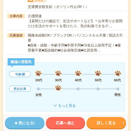
交通費全額支給（ガソリン代もOK！）
介護関連
仕事内容
【昼間だけの施設で、生活サポートなど】＊お年寄りが昼間
だけ生活のサポートを受けたり、気分転換できるデ…
職種未経験OK / ブランクOK / パソコンスキル不要 / 英語力不
応募資格
要
■資格・経験・年齢不問■学歴不問■10名以上採用予定！■履
歴書不要■面談確約■社会保険完備■社員登用…
職場の雰囲気
年齢層
20代
30代
40代
50代
60代
男女比率
女性
男性
もっと見る
気になる!
応募へ進む
詳しく見る