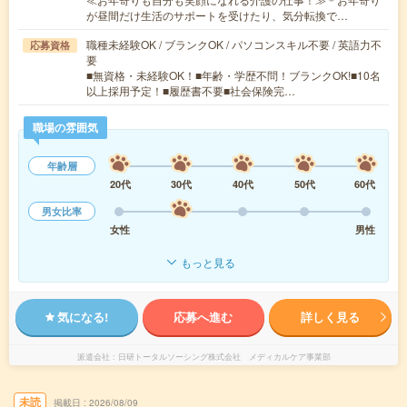
が昼間だけ生活のサポートを受けたり、気分転換で…
職種未経験OK / ブランクOK / パソコンスキル不要 / 英語力不
応募資格
要
■無資格・未経験OK！■年齢・学歴不問！ブランクOK!■10名
以上採用予定！■履歴書不要■社会保険完…
職場の雰囲気
年齢層
20代
30代
40代
50代
60代
男女比率
女性
男性
もっと見る
気になる!
応募へ進む
詳しく見る
派遣会社
日研トータルソーシング株式会社 メディカルケア事業部
未読
掲載日
2026/08/09