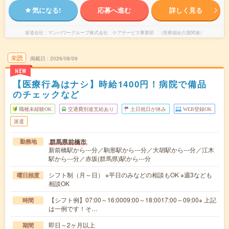
気になる!
応募へ進む
詳しく見る
派遣会社
マンパワーグループ株式会社 ケアサービス事業部 （医療福祉介護関連）
未読
掲載日
2026/08/09
NEW
【医療行為はナシ】時給1400円！病院で備品
のチェックなど
職種未経験OK
交通費別途支給あり
土日祝日が休み
WEB登録OK
派遣
群馬県前橋市
勤務地
新前橋駅から---分／駒形駅から---分／大胡駅から---分／江木
駅から---分／赤坂(群馬県)駅から---分
シフト制（月～日） ※平日のみなどの相談もOK ※週3なども
曜日頻度
相談OK
【シフト例】07:00～16:0009:00～18:0017:00～09:00※ 上記
時間
は一例です！そ…
即日～2ヶ月以上
期間