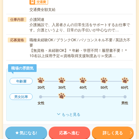
交通費
交通費全額支給
介護関連
仕事内容
介護施設で、入居者さんの日常生活をサポートするお仕事で
す。介護というより、日常のお手伝いが中心なので…
職種未経験OK / ブランクOK / パソコンスキル不要 / 英語力不
応募資格
要
【無資格・未経験OK】＊年齢・学歴不問！履歴書不要！＊
10名以上採用予定≪資格取得支援制度あり≫受講…
職場の雰囲気
年齢層
20代
30代
40代
50代
60代
男女比率
女性
男性
もっと見る
気になる!
応募へ進む
詳しく見る