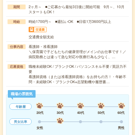
2ヶ月～ ■ご応募から最短3日後に開始可能 9月～、10月
期間
スタートもOK！
時給1700円～ ■週払いOK ■日収1万3600円以上
時給
交通費
交通費全額支給
看護師・准看護師
仕事内容
＼保育園で子どもたちの健康管理がメインのお仕事です！／
病院勤務とは違って急な対応や医療行為も少なく、…
職種未経験OK / ブランクOK / パソコンスキル不要 / 英語力不
応募資格
要
看護師資格（または准看護師資格）をお持ちの方！・年齢不
問・未経験OK・ブランクOK※志望動機や履歴書…
職場の雰囲気
年齢層
20代
30代
40代
50代
60代
男女比率
女性
男性