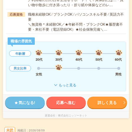
い物や散歩に付き添ったり・折り紙や体操などのレ…
職種未経験OK / ブランクOK / パソコンスキル不要 / 英語力不
応募資格
要
＼無資格＊未経験OK／★年齢不問・ブランクOK★履歴書不
要・来社不要（電話登録OK）★社会保険完備＼…
職場の雰囲気
年齢層
20代
30代
40代
50代
60代
男女比率
女性
男性
もっと見る
気になる!
応募へ進む
詳しく見る
派遣会社
株式会社ニッソーネット
未読
掲載日
2026/08/09