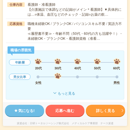
看護師・准看護師
仕事内容
【介護施設で体調などの記録がメイン＊看護師】▼具体的に
は…○体温、血圧などのチェック・記録○お薬の飲…
職種未経験OK / ブランクOK / パソコンスキル不要 / 英語力不
応募資格
要
≪履歴書不要≫・年齢不問（50代・60代の方も活躍中！）・
未経験OK・ブランクOK・看護師資格（准看…
職場の雰囲気
年齢層
20代
30代
40代
50代
60代
男女比率
女性
男性
もっと見る
気になる!
応募へ進む
詳しく見る
派遣会社
日研トータルソーシング株式会社 メディカルケア事業部 ナース派遣