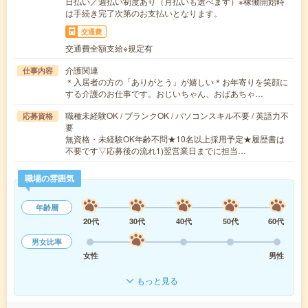
日払い／週払い制度あり（月払いも選べます）※稼働開始時
は手続き完了次第のお支払いとなります。
交通費
交通費全額支給※規定有
介護関連
仕事内容
＊入居者の方の「ありがとう」が嬉しい＊お年寄りを笑顔に
する介護のお仕事です。おじいちゃん、おばあちゃ…
職種未経験OK / ブランクOK / パソコンスキル不要 / 英語力不
応募資格
要
無資格・未経験OK年齢不問★10名以上採用予定★履歴書は
不要です▽応募後の流れ1)翌営業日までに担当…
職場の雰囲気
年齢層
20代
30代
40代
50代
60代
男女比率
女性
男性
もっと見る