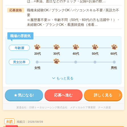
は…○体温、血圧などのチェック・記録○お薬の飲…
職種未経験OK / ブランクOK / パソコンスキル不要 / 英語力不
応募資格
要
≪履歴書不要≫・年齢不問（50代・60代の方も活躍中！）・
未経験OK・ブランクOK・看護師資格（准看…
職場の雰囲気
年齢層
20代
30代
40代
50代
60代
男女比率
女性
男性
もっと見る
気になる!
応募へ進む
詳しく見る
派遣会社
日研トータルソーシング株式会社 メディカルケア事業部 ナース派遣
未読
掲載日
2026/08/09