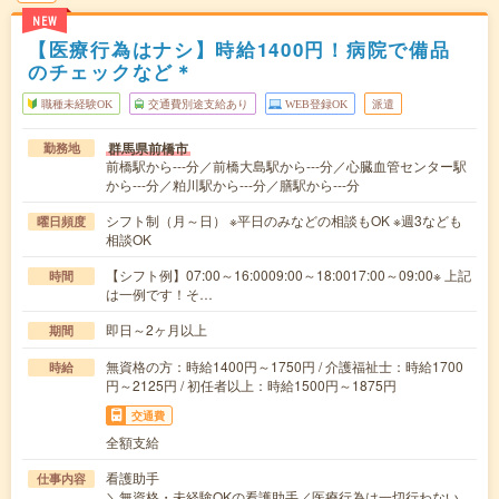
NEW
【医療行為はナシ】時給1400円！病院で備品
のチェックなど＊
職種未経験OK
交通費別途支給あり
WEB登録OK
派遣
群馬県前橋市
勤務地
前橋駅から---分／前橋大島駅から---分／心臓血管センター駅
から---分／粕川駅から---分／膳駅から---分
シフト制（月～日） ※平日のみなどの相談もOK ※週3なども
曜日頻度
相談OK
【シフト例】07:00～16:0009:00～18:0017:00～09:00※ 上記
時間
は一例です！そ…
即日～2ヶ月以上
期間
無資格の方：時給1400円～1750円 / 介護福祉士：時給1700
時給
円～2125円 / 初任者以上：時給1500円～1875円
交通費
全額支給
看護助手
仕事内容
＼無資格・未経験OKの看護助手／医療行為は一切行わない