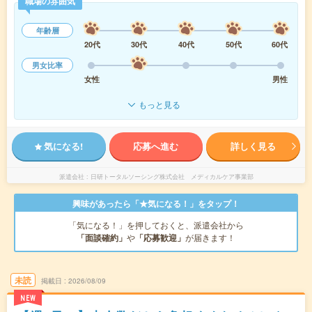
職場の雰囲気
年齢層
20代
30代
40代
50代
60代
男女比率
女性
男性
もっと見る
気になる!
応募へ進む
詳しく見る
派遣会社
日研トータルソーシング株式会社 メディカルケア事業部
興味があったら「★気になる！」をタップ！
「気になる！」を押しておくと、派遣会社から
「面談確約」
や
「応募歓迎」
が届きます！
未読
掲載日
2026/08/09
NEW