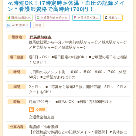
≪時短OK！17時定時≫体温・血圧の記録メイ
ン＊看護師資格で高時給1700円！
職種未経験OK
交通費別途支給あり
土日祝日が休み
残業なし
WEB登録OK
派遣
群馬県前橋市
勤務地
群馬総社駅から---分／中央前橋駅から---分／城東駅から---分
／片貝駅から---分／樋越駅から---分
週3日～OK！ ■曜日固定の相談OK！ ■ご希望の曜日をご相談
曜日頻度
ください！
＼日勤のみ／シフト例・10:00～15:00・9:00～17:00（休憩
時間
60分）■ご希望があればその…
2ヶ月～ ■ご応募から最短3日後に開始可能 8月～、9月ス
期間
タートもOK！
時給1700円～ ■週払いOK ■日収1万3600円以上
時給
交通費
交通費全額支給
看護師・准看護師
仕事内容
【介護施設で体調などの記録がメイン＊看護師】▼具体的に