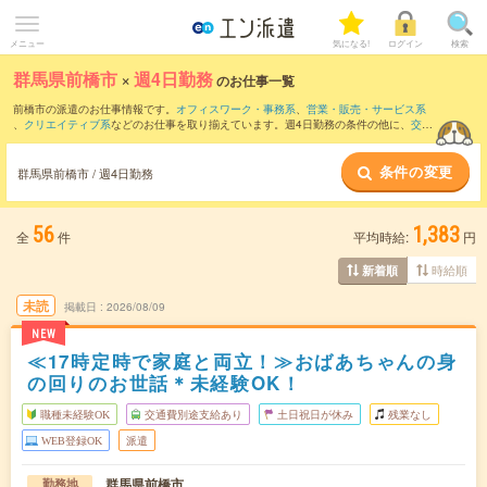
メニュー
気になる!
ログイン
検索
群馬県前橋市
×
週4日勤務
のお仕事一覧
前橋市の派遣のお仕事情報です。
オフィスワーク・事務系
、
営業・販売・サービス系
、
クリエイティブ系
などのお仕事を取り揃えています。週4日勤務の条件の他に、
交通
費別途支給あり
、
職種未経験OK
、
友だちと一緒の応募OK
などのこだわり条件も取り
揃えています。
条件の変更
群馬県前橋市 / 週4日勤務
56
1,383
全
件
平均時給:
円
時給順
新着順
未読
掲載日
2026/08/09
NEW
≪17時定時で家庭と両立！≫おばあちゃんの身
の回りのお世話＊未経験OK！
職種未経験OK
交通費別途支給あり
土日祝日が休み
残業なし
WEB登録OK
派遣
群馬県前橋市
勤務地