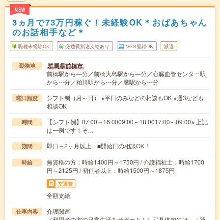
NEW
3ヵ月で73万円稼ぐ！未経験OK＊おばあちゃん
のお話相手など＊
職種未経験OK
交通費別途支給あり
WEB登録OK
派遣
群馬県前橋市
勤務地
前橋駅から---分／前橋大島駅から---分／心臓血管センター駅
から---分／粕川駅から---分／膳駅から---分
シフト制（月～日） ※平日のみなどの相談もOK ※週3なども
曜日頻度
相談OK
【シフト例】07:00～16:0009:00～18:0017:00～09:00※ 上記
時間
は一例です！そ…
即日～2ヶ月以上 ■開始日の相談OK！
期間
無資格の方：時給1400円～1750円 / 介護福祉士：時給1700
時給
円～2125円 / 初任者以上：時給1500円～1875円
交通費
全額支給
介護関連
仕事内容
／利用者の方の日常生活をサポート！＼▽具体的には…・買