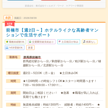
派遣会社
株式会社ウィルオブ・ワーク ケアワーク事業部
未読
掲載日
2026/08/09
NEW
前橋市【週2日～】ホテルライクな高齢者マン
ションで生活サポート
職種未経験OK
交通費別途支給あり
土日祝日が休み
残業なし
WEB登録OK
派遣
群馬県前橋市
勤務地
群馬総社駅から---分／駒形駅から---分／粕川駅から---分／樋
越駅から---分／北原駅から---分
週2日～5日OK（月～金） ★土日休みOK
曜日頻度
★1日6時間～の時短シフトOK★スタート時間選べます！
時間
7:00～16:009:00～17:0011:…
開始日はご相談ください！ ★急募 ★職場が気に入れば、
期間
長期でも働けます！
無資格未経験：時給1300円～ 経験者：時給1400円～ ★
時給