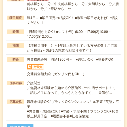
前橋駅から---分／中央前橋駅から---分／大胡駅から---分／膳
駅から---分／上泉駅から---分
週4日～ ■曜日固定の相談OK！ ■希望の曜日があればご相談
曜日頻度
ください！
1日5時間からOK！■シフト例(1)8:00～17:00(2)10:00～
時間
17:00(3)12:00…
【積極採用中！】＊1年以上勤務している方が多数！ご応募
期間
から最短2～3日後の就業も相談可能です！
無資格未経験：時給1300円～ ■週払いOK ■扶養内OK
時給
交通費
交通費全額支給（ガソリン代もOK！）
介護関連
仕事内容
／無資格未経験から始める介護施設での生活サポート！＼
「話し相手になって、うんうんとうなずく」「天気が…
職種未経験OK / ブランクOK / パソコンスキル不要 / 英語力不
応募資格
要
■無資格・未経験OK！■年齢・学歴不問！ブランクOK!■10名
以上採用予定！■履歴書不要■社会保険完…