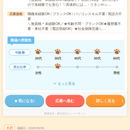
ので未経験でも安心！▽具体的には…・リネンやシ…
職種未経験OK / ブランクOK / パソコンスキル不要 / 英語力不
応募資格
要
＼無資格＊未経験OK／★年齢不問・ブランクOK★履歴書不
要・来社不要（電話登録OK）★社会保険完備＼…
職場の雰囲気
年齢層
20代
30代
40代
50代
60代
男女比率
女性
男性
もっと見る
気になる!
応募へ進む
詳しく見る
派遣会社
株式会社ニッソーネット
未読
掲載日
2026/08/09