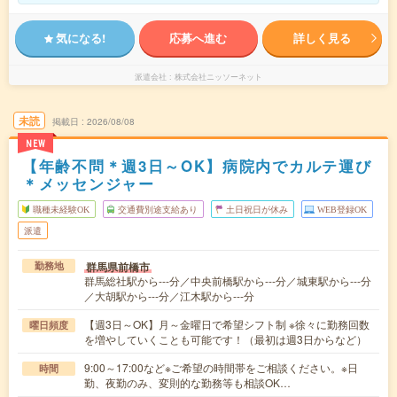
気になる!
応募へ進む
詳しく見る
派遣会社
株式会社ニッソーネット
未読
掲載日
2026/08/08
NEW
【年齢不問＊週3日～OK】病院内でカルテ運び
＊メッセンジャー
職種未経験OK
交通費別途支給あり
土日祝日が休み
WEB登録OK
派遣
群馬県前橋市
勤務地
群馬総社駅から---分／中央前橋駅から---分／城東駅から---分
／大胡駅から---分／江木駅から---分
【週3日～OK】月～金曜日で希望シフト制 ※徐々に勤務回数
曜日頻度
を増やしていくことも可能です！（最初は週3日からなど）
9:00～17:00など※ご希望の時間帯をご相談ください。※日
時間
勤、夜勤のみ、変則的な勤務等も相談OK…