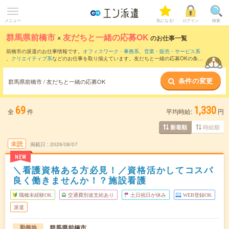
メニュー
気になる!
ログイン
検索
群馬県前橋市
×
友だちと一緒の応募OK
のお仕事一覧
前橋市の派遣のお仕事情報です。
オフィスワーク・事務系
、
営業・販売・サービス系
、
クリエイティブ系
などのお仕事を取り揃えています。友だちと一緒の応募OKの条件
の他に、
交通費別途支給あり
、
職種未経験OK
、
残業なし
などのこだわり条件も取り揃
えています。
条件の変更
群馬県前橋市 / 友だちと一緒の応募OK
69
1,330
全
件
平均時給:
円
時給順
新着順
未読
掲載日
2026/08/07
NEW
＼看護資格ある方必見！／資格活かしてコスパ
良く働きませんか！？施設看護
職種未経験OK
交通費別途支給あり
土日祝日が休み
WEB登録OK
派遣
群馬県前橋市
勤務地