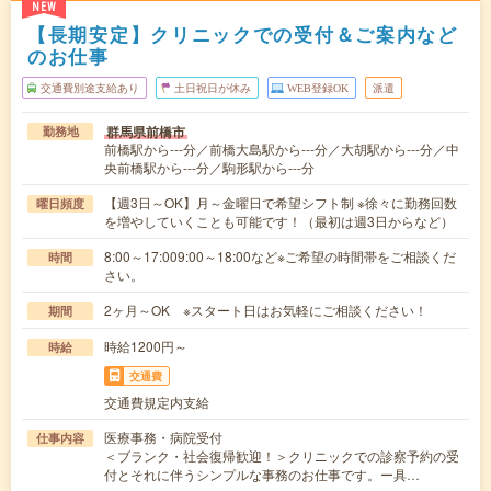
NEW
【長期安定】クリニックでの受付＆ご案内など
のお仕事
交通費別途支給あり
土日祝日が休み
WEB登録OK
派遣
群馬県前橋市
勤務地
前橋駅から---分／前橋大島駅から---分／大胡駅から---分／中
央前橋駅から---分／駒形駅から---分
【週3日～OK】月～金曜日で希望シフト制 ※徐々に勤務回数
曜日頻度
を増やしていくことも可能です！（最初は週3日からなど）
8:00～17:009:00～18:00など※ご希望の時間帯をご相談くだ
時間
さい。
2ヶ月～OK ※スタート日はお気軽にご相談ください！
期間
時給1200円～
時給
交通費
交通費規定内支給
医療事務・病院受付
仕事内容
＜ブランク・社会復帰歓迎！＞クリニックでの診察予約の受
付とそれに伴うシンプルな事務のお仕事です。ー具…