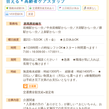
合える＊高齢者ケアスタッフ
職種未経験OK
交通費別途支給あり
土日祝日が休み
残業なし
WEB登録OK
派遣
群馬県前橋市
勤務地
前橋駅から---分／中央前橋駅から---分／大胡駅から---分／膳
駅から---分／上泉駅から---分
週2日～5日OK（月～金） ★土日休みOK
曜日頻度
★1日6時間～の時短シフトOK★スタート時間選べます！
時間
7:00～16:009:00～17:0011:…
開始日はご相談ください！ ★急募 ★職場が気に入れば、
期間
長期でも働けます！
無資格未経験：時給1300円～ 経験者：時給1400円～ ★
時給
日払い／週払い制度あり（月払いも選べます）※稼働開始時
は手続き完了次第のお支払いとなります。
交通費
交通費全額支給※規定有
介護関連
仕事内容
＊入居者の方の「ありがとう」が嬉しい＊おじいちゃん、お
ばあちゃんが暮らす施設での生活サポートをお任せ…