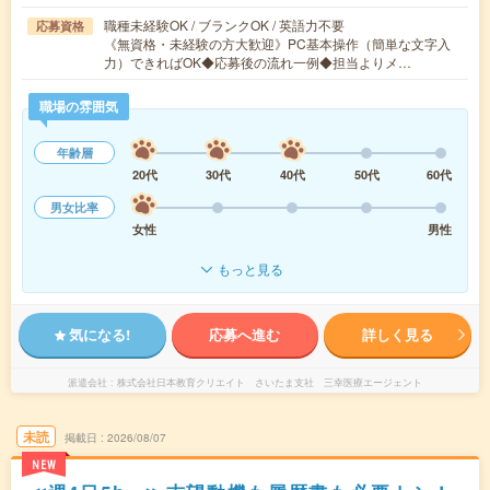
職種未経験OK / ブランクOK / 英語力不要
応募資格
《無資格・未経験の方大歓迎》PC基本操作（簡単な文字入
力）できればOK◆応募後の流れ一例◆担当よりメ…
職場の雰囲気
年齢層
20代
30代
40代
50代
60代
男女比率
女性
男性
もっと見る
気になる!
応募へ進む
詳しく見る
派遣会社
株式会社日本教育クリエイト さいたま支社 三幸医療エージェント
未読
掲載日
2026/08/07
NEW