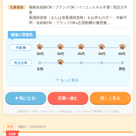
職種未経験OK / ブランクOK / パソコンスキル不要 / 英語力不
応募資格
要
看護師資格（または准看護師資格）をお持ちの方！・年齢不
問・未経験OK・ブランクOK※志望動機や履歴書…
職場の雰囲気
年齢層
20代
30代
40代
50代
60代
男女比率
女性
男性
もっと見る
気になる!
応募へ進む
詳しく見る
派遣会社
日研トータルソーシング株式会社 メディカルケア事業部 ナース派遣
未読
掲載日
2026/08/07
NEW