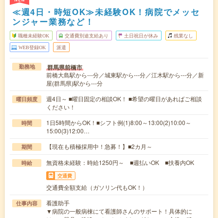
≪週4日・時短OK≫未経験OK！病院でメッセ
ンジャー業務など！
職種未経験OK
交通費別途支給あり
土日祝日が休み
残業なし
WEB登録OK
派遣
群馬県前橋市
勤務地
前橋大島駅から---分／城東駅から---分／江木駅から---分／新
屋(群馬県)駅から---分
週4日～ ■曜日固定の相談OK！ ■希望の曜日があればご相談
曜日頻度
ください！
1日5時間からOK！■シフト例(1)8:00～13:00(2)10:00～
時間
15:00(3)12:00…
【現在も積極採用中！急募！】■2カ月～
期間
無資格未経験：時給1250円～ ■週払いOK ■扶養内OK
時給
交通費
交通費全額支給（ガソリン代もOK！）
看護助手
仕事内容
▼病院の一般病棟にて看護師さんのサポート！具体的に