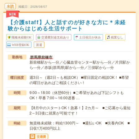
未読
掲載日
2026/08/07
NEW
【介護staff】人と話すのが好きな方に＊未経
験からはじめる生活サポート
職種未経験OK
交通費別途支給あり
土日祝日が休み
残業なし
WEB登録OK
派遣
群馬県前橋市
勤務地
新前橋駅から---分／心臓血管センター駅から---分／片貝駅か
ら---分／赤坂(群馬県)駅から---分／三俣駅から---分
週3日～（週2日～も相談OK） ■曜日固定の相談OK！ ■希望
曜日頻度
の曜日があればご相談ください！
9:00～18:00（休憩60分）■ご希望があれば下記シフトも
時間
OK！早番 7:00～16:00遅番 …
【8月中のスタートOK！急募！】2カ月～ ■ご応募から最短
期間
2～3日後に就業が可能です！
無資格未経験：時給1300円～ ■週払いOK ■扶養内OK ■
時給
日収1万400円以上
交通費