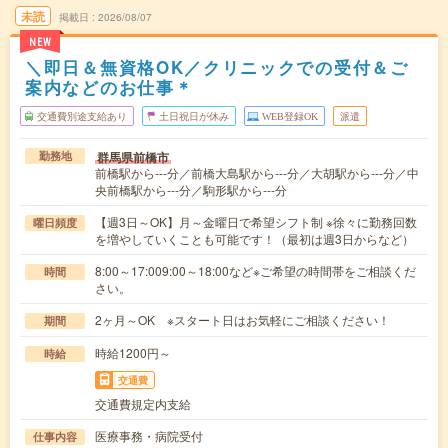
未読
掲載日
2026/08/07
NEW
＼即日＆無資格OK／クリニックでの受付＆ご
案内などのお仕事＊
交通費別途支給あり
土日祝日が休み
WEB登録OK
派遣
群馬県前橋市
勤務地
前橋駅から---分／前橋大島駅から---分／大胡駅から---分／中
央前橋駅から---分／駒形駅から---分
【週3日～OK】月～金曜日で希望シフト制 ※徐々に勤務回数
曜日頻度
を増やしていくことも可能です！（最初は週3日からなど）
8:00～17:009:00～18:00など※ご希望の時間帯をご相談くだ
時間
さい。
2ヶ月～OK ※スタート日はお気軽にご相談ください！
期間
時給1200円～
時給
交通費
交通費規定内支給
医療事務・病院受付
仕事内容