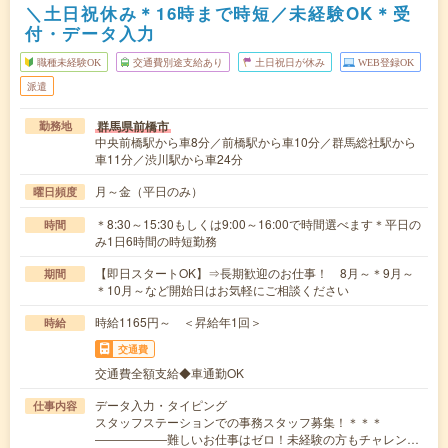
＼土日祝休み＊16時まで時短／未経験OK＊受
付・データ入力
職種未経験OK
交通費別途支給あり
土日祝日が休み
WEB登録OK
派遣
群馬県前橋市
勤務地
中央前橋駅から車8分／前橋駅から車10分／群馬総社駅から
車11分／渋川駅から車24分
月～金（平日のみ）
曜日頻度
＊8:30～15:30もしくは9:00～16:00で時間選べます＊平日の
時間
み1日6時間の時短勤務
【即日スタートOK】⇒長期歓迎のお仕事！ 8月～＊9月～
期間
＊10月～など開始日はお気軽にご相談ください
時給1165円～ ＜昇給年1回＞
時給
交通費
交通費全額支給◆車通勤OK
データ入力・タイピング
仕事内容
スタッフステーションでの事務スタッフ募集！＊＊＊
――――――難しいお仕事はゼロ！未経験の方もチャレン…