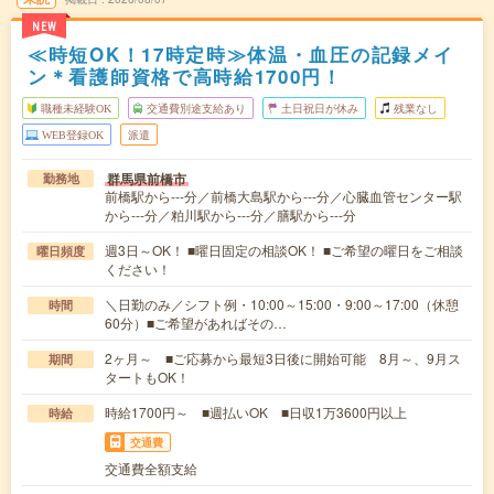
NEW
≪時短OK！17時定時≫体温・血圧の記録メイ
ン＊看護師資格で高時給1700円！
職種未経験OK
交通費別途支給あり
土日祝日が休み
残業なし
WEB登録OK
派遣
群馬県前橋市
勤務地
前橋駅から---分／前橋大島駅から---分／心臓血管センター駅
から---分／粕川駅から---分／膳駅から---分
週3日～OK！ ■曜日固定の相談OK！ ■ご希望の曜日をご相談
曜日頻度
ください！
＼日勤のみ／シフト例・10:00～15:00・9:00～17:00（休憩
時間
60分）■ご希望があればその…
2ヶ月～ ■ご応募から最短3日後に開始可能 8月～、9月ス
期間
タートもOK！
時給1700円～ ■週払いOK ■日収1万3600円以上
時給
交通費
交通費全額支給