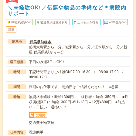
＼未経験OK!／伝票や物品の準備など＊病院内
サポート
職種未経験OK
交通費別途支給あり
土日祝日が休み
WEB登録OK
派遣
群馬県前橋市
勤務地
前橋大島駅から---分／城東駅から---分／江木駅から---分／新
屋(群馬県)駅から---分
平日のみ週3日～OK！
曜日頻度
下記時間帯よりご相談OK07:30-16:30 / 08:00-17:00 /
時間
08:30-17:3…
長期のお仕事です。開始日はご相談ください！ ※急募
期間
無資格未経験：時給1300円～ 経験者：時給1350円～ ■月
時給
収例(週3日)：時給1300円×8H×12日＝12万4800円 ※前払
い・日払い・週払いOK
交通費
交通費全額支給
看護助手
仕事内容