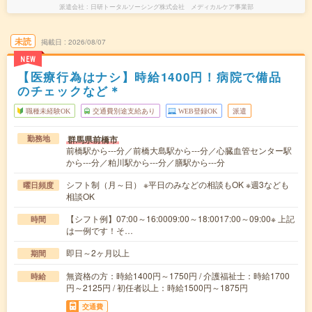
派遣会社
日研トータルソーシング株式会社 メディカルケア事業部
未読
掲載日
2026/08/07
NEW
【医療行為はナシ】時給1400円！病院で備品
のチェックなど＊
職種未経験OK
交通費別途支給あり
WEB登録OK
派遣
群馬県前橋市
勤務地
前橋駅から---分／前橋大島駅から---分／心臓血管センター駅
から---分／粕川駅から---分／膳駅から---分
シフト制（月～日） ※平日のみなどの相談もOK ※週3なども
曜日頻度
相談OK
【シフト例】07:00～16:0009:00～18:0017:00～09:00※ 上記
時間
は一例です！そ…
即日～2ヶ月以上
期間
無資格の方：時給1400円～1750円 / 介護福祉士：時給1700
時給
円～2125円 / 初任者以上：時給1500円～1875円
交通費