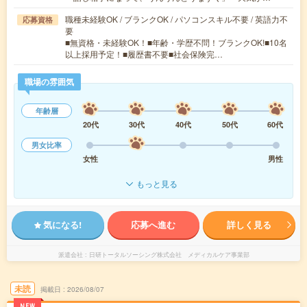
職種未経験OK / ブランクOK / パソコンスキル不要 / 英語力不
応募資格
要
■無資格・未経験OK！■年齢・学歴不問！ブランクOK!■10名
以上採用予定！■履歴書不要■社会保険完…
職場の雰囲気
年齢層
20代
30代
40代
50代
60代
男女比率
女性
男性
もっと見る
気になる!
応募へ進む
詳しく見る
派遣会社
日研トータルソーシング株式会社 メディカルケア事業部
未読
掲載日
2026/08/07
NEW