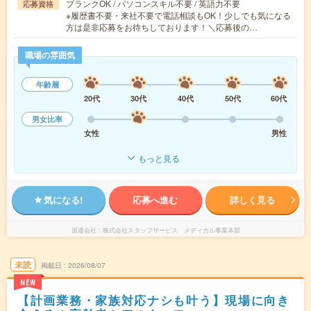
ブランクOK / パソコンスキル不要 / 英語力不要
応募資格
※履歴書不要・来社不要で電話相談もOK！少しでも気になる
方は是非応募をお待ちしております！＼応募後の…
職場の雰囲気
年齢層
20代
30代
40代
50代
60代
男女比率
女性
男性
もっと見る
気になる!
応募へ進む
詳しく見る
派遣会社
株式会社スタッフサービス メディカル事業本部
未読
掲載日
2026/08/07
NEW
【計画業務・家族対応ナシも叶う】現場に向き