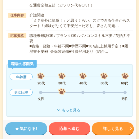
交通費全額支給（ガソリン代もOK！）
介護関連
仕事内容
「え？意外に簡単！」と思うくらい、スグできる仕事からス
タート！経験がなくて不安だった方も、皆さん問題…
職種未経験OK / ブランクOK / パソコンスキル不要 / 英語力不
応募資格
要
■資格・経験・年齢不問■学歴不問■10名以上採用予定！■履
歴書不要■社会保険完備■社員登用あり（紹介…
職場の雰囲気
年齢層
20代
30代
40代
50代
60代
男女比率
女性
男性
もっと見る
気になる!
応募へ進む
詳しく見る