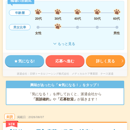
職場の雰囲気
年齢層
20代
30代
40代
50代
60代
男女比率
女性
男性
もっと見る
気になる!
応募へ進む
詳しく見る
派遣会社
日研トータルソーシング株式会社 メディカルケア事業部 ナース派遣
興味があったら「★気になる！」をタップ！
「気になる！」を押しておくと、派遣会社から
「面談確約」
や
「応募歓迎」
が届きます！
未読
掲載日
2026/08/07
NEW