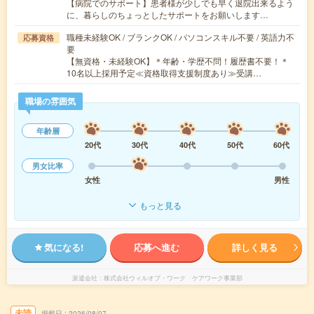
【病院でのサポート】患者様が少しでも早く退院出来るよう
に、暮らしのちょっとしたサポートをお願いします…
職種未経験OK / ブランクOK / パソコンスキル不要 / 英語力不
応募資格
要
【無資格・未経験OK】＊年齢・学歴不問！履歴書不要！＊
10名以上採用予定≪資格取得支援制度あり≫受講…
職場の雰囲気
年齢層
20代
30代
40代
50代
60代
男女比率
女性
男性
もっと見る
気になる!
応募へ進む
詳しく見る
派遣会社
株式会社ウィルオブ・ワーク ケアワーク事業部
未読
掲載日
2026/08/07