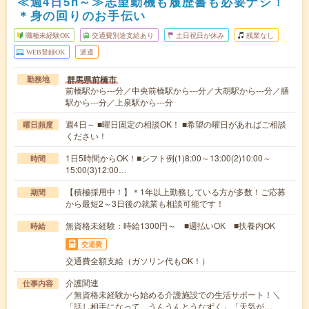
≪週4日5h～≫志望動機も履歴書も必要ナシ！
＊身の回りのお手伝い
職種未経験OK
交通費別途支給あり
土日祝日が休み
残業なし
WEB登録OK
派遣
群馬県前橋市
勤務地
前橋駅から---分／中央前橋駅から---分／大胡駅から---分／膳
駅から---分／上泉駅から---分
週4日～ ■曜日固定の相談OK！ ■希望の曜日があればご相談
曜日頻度
ください！
1日5時間からOK！■シフト例(1)8:00～13:00(2)10:00～
時間
15:00(3)12:00…
【積極採用中！】＊1年以上勤務している方が多数！ご応募
期間
から最短2～3日後の就業も相談可能です！
無資格未経験：時給1300円～ ■週払いOK ■扶養内OK
時給
交通費
交通費全額支給（ガソリン代もOK！）
介護関連
仕事内容
／無資格未経験から始める介護施設での生活サポート！＼
「話し相手になって、うんうんとうなずく」「天気が…