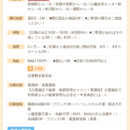
前橋駅から---分／前橋大島駅から---分／心臓血管センター駅
から---分／粕川駅から---分／膳駅から---分
週2日～OK！ ■曜日固定の相談OK！ ■ご希望の曜日をご相談
曜日頻度
ください！
【日勤のみ】9:00～18:00（休憩60分）■ご希望があればその
時間
他シフトもOK！（例）8:30～1…
2ヶ月～ ■ご応募から最短3日後に開始可能 8月～、9月ス
期間
タートもOK！
時給1700円～ ■週払いOK ■日収1万3600円以上
時給
交通費
交通費全額支給
看護師・准看護師
仕事内容
【介護施設で健康・体調管理がメイン＊看護師】介護施設で
利用者さんの健康管理をお任せ！▼具体的には…○…
職種未経験OK / ブランクOK / パソコンスキル不要 / 英語力不
応募資格
要
≪履歴書不要≫・年齢不問（50代・60代の方も活躍中！）・
未経験OK・ブランクOK・看護師資格（准看…