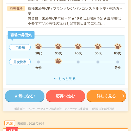
職種未経験OK / ブランクOK / パソコンスキル不要 / 英語力不
応募資格
要
無資格・未経験OK年齢不問★10名以上採用予定★履歴書は
不要です▽応募後の流れ1)翌営業日までに担当…
職場の雰囲気
年齢層
20代
30代
40代
50代
60代
男女比率
女性
男性
もっと見る
気になる!
応募へ進む
詳しく見る
派遣会社
マンパワーグループ株式会社 ケアサービス事業部 （医療福祉介護関連）
未読
掲載日
2026/08/07
NEW