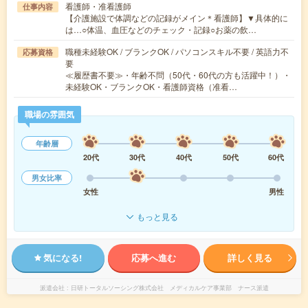
看護師・准看護師
仕事内容
【介護施設で体調などの記録がメイン＊看護師】▼具体的に
は…○体温、血圧などのチェック・記録○お薬の飲…
職種未経験OK / ブランクOK / パソコンスキル不要 / 英語力不
応募資格
要
≪履歴書不要≫・年齢不問（50代・60代の方も活躍中！）・
未経験OK・ブランクOK・看護師資格（准看…
職場の雰囲気
年齢層
20代
30代
40代
50代
60代
男女比率
女性
男性
もっと見る
気になる!
応募へ進む
詳しく見る
派遣会社
日研トータルソーシング株式会社 メディカルケア事業部 ナース派遣