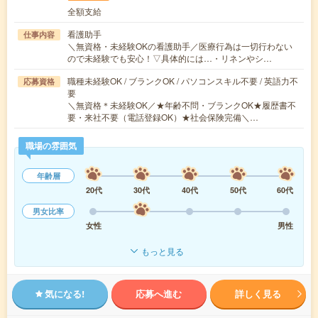
全額支給
看護助手
仕事内容
＼無資格・未経験OKの看護助手／医療行為は一切行わない
ので未経験でも安心！▽具体的には…・リネンやシ…
職種未経験OK / ブランクOK / パソコンスキル不要 / 英語力不
応募資格
要
＼無資格＊未経験OK／★年齢不問・ブランクOK★履歴書不
要・来社不要（電話登録OK）★社会保険完備＼…
職場の雰囲気
年齢層
20代
30代
40代
50代
60代
男女比率
女性
男性
もっと見る
気になる!
応募へ進む
詳しく見る