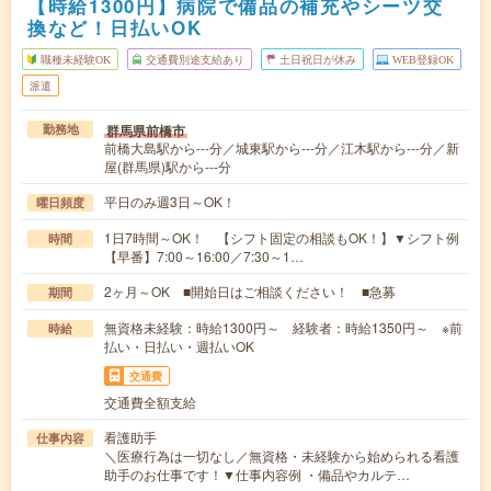
【時給1300円】病院で備品の補充やシーツ交
換など！日払いOK
職種未経験OK
交通費別途支給あり
土日祝日が休み
WEB登録OK
派遣
群馬県前橋市
勤務地
前橋大島駅から---分／城東駅から---分／江木駅から---分／新
屋(群馬県)駅から---分
平日のみ週3日～OK！
曜日頻度
1日7時間～OK！ 【シフト固定の相談もOK！】▼シフト例
時間
【早番】7:00～16:00／7:30～1…
2ヶ月～OK ■開始日はご相談ください！ ■急募
期間
無資格未経験：時給1300円～ 経験者：時給1350円～ ※前
時給
払い・日払い・週払いOK
交通費
交通費全額支給
看護助手
仕事内容
＼医療行為は一切なし／無資格・未経験から始められる看護
助手のお仕事です！▼仕事内容例 ・備品やカルテ…