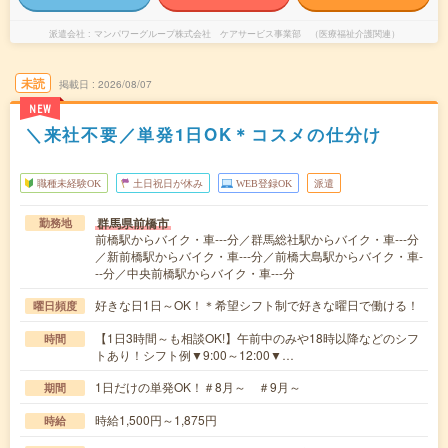
派遣会社
マンパワーグループ株式会社 ケアサービス事業部 （医療福祉介護関連）
未読
掲載日
2026/08/07
NEW
＼来社不要／単発1日OK＊コスメの仕分け
職種未経験OK
土日祝日が休み
WEB登録OK
派遣
群馬県前橋市
勤務地
前橋駅からバイク・車---分／群馬総社駅からバイク・車---分
／新前橋駅からバイク・車---分／前橋大島駅からバイク・車-
--分／中央前橋駅からバイク・車---分
好きな日1日～OK！＊希望シフト制で好きな曜日で働ける！
曜日頻度
【1日3時間～も相談OK!】午前中のみや18時以降などのシフ
時間
トあり！シフト例▼9:00～12:00▼…
1日だけの単発OK！＃8月～ ＃9月～
期間
時給1,500円～1,875円
時給