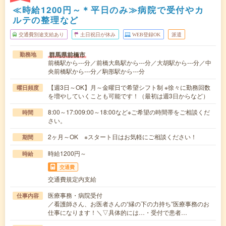
≪時給1200円～＊平日のみ≫病院で受付やカ
ルテの整理など
交通費別途支給あり
土日祝日が休み
WEB登録OK
派遣
群馬県前橋市
勤務地
前橋駅から---分／前橋大島駅から---分／大胡駅から---分／中
央前橋駅から---分／駒形駅から---分
【週3日～OK】月～金曜日で希望シフト制 ※徐々に勤務回数
曜日頻度
を増やしていくことも可能です！（最初は週3日からなど）
8:00～17:009:00～18:00など※ご希望の時間帯をご相談くだ
時間
さい。
2ヶ月～OK ※スタート日はお気軽にご相談ください！
期間
時給1200円～
時給
交通費
交通費規定内支給
医療事務・病院受付
仕事内容
／看護師さん、お医者さんの“縁の下の力持ち”医療事務のお
仕事になります！＼▽具体的には…・受付で患者…