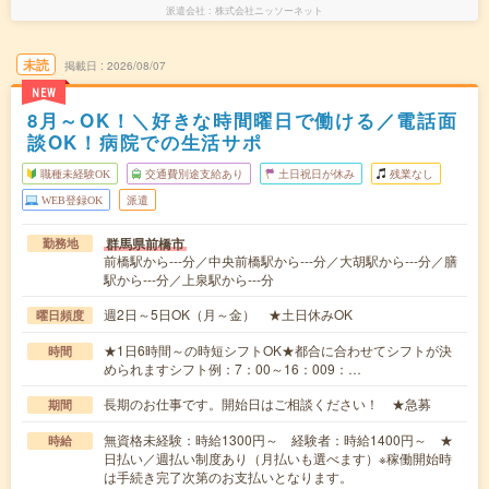
派遣会社
株式会社ニッソーネット
未読
掲載日
2026/08/07
NEW
8月～OK！＼好きな時間曜日で働ける／電話面
談OK！病院での生活サポ
職種未経験OK
交通費別途支給あり
土日祝日が休み
残業なし
WEB登録OK
派遣
群馬県前橋市
勤務地
前橋駅から---分／中央前橋駅から---分／大胡駅から---分／膳
駅から---分／上泉駅から---分
週2日～5日OK（月～金） ★土日休みOK
曜日頻度
★1日6時間～の時短シフトOK★都合に合わせてシフトが決
時間
められますシフト例：7：00～16：009：…
長期のお仕事です。開始日はご相談ください！ ★急募
期間
無資格未経験：時給1300円～ 経験者：時給1400円～ ★
時給
日払い／週払い制度あり（月払いも選べます）※稼働開始時
は手続き完了次第のお支払いとなります。