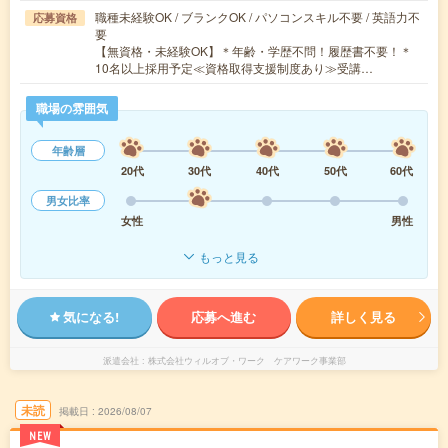
職種未経験OK / ブランクOK / パソコンスキル不要 / 英語力不
応募資格
要
【無資格・未経験OK】＊年齢・学歴不問！履歴書不要！＊
10名以上採用予定≪資格取得支援制度あり≫受講…
職場の雰囲気
年齢層
20代
30代
40代
50代
60代
男女比率
女性
男性
もっと見る
気になる!
応募へ進む
詳しく見る
派遣会社
株式会社ウィルオブ・ワーク ケアワーク事業部
未読
掲載日
2026/08/07
NEW