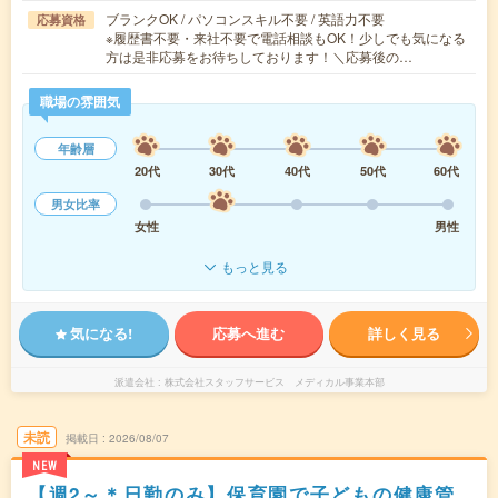
ブランクOK / パソコンスキル不要 / 英語力不要
応募資格
※履歴書不要・来社不要で電話相談もOK！少しでも気になる
方は是非応募をお待ちしております！＼応募後の…
職場の雰囲気
年齢層
20代
30代
40代
50代
60代
男女比率
女性
男性
もっと見る
気になる!
応募へ進む
詳しく見る
派遣会社
株式会社スタッフサービス メディカル事業本部
未読
掲載日
2026/08/07
NEW
【週2～＊日勤のみ】保育園で子どもの健康管