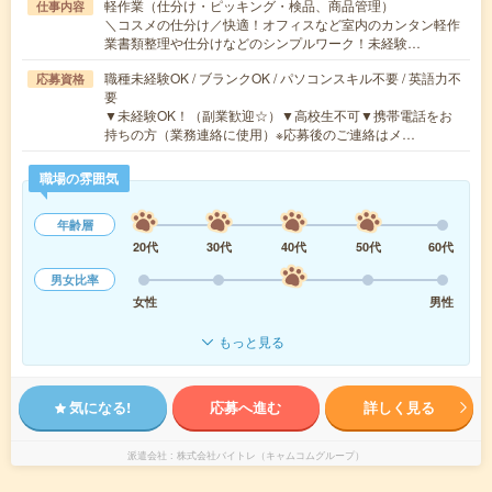
軽作業（仕分け・ピッキング・検品、商品管理）
仕事内容
＼コスメの仕分け／快適！オフィスなど室内のカンタン軽作
業書類整理や仕分けなどのシンプルワーク！未経験…
職種未経験OK / ブランクOK / パソコンスキル不要 / 英語力不
応募資格
要
▼未経験OK！（副業歓迎☆）▼高校生不可▼携帯電話をお
持ちの方（業務連絡に使用）※応募後のご連絡はメ…
職場の雰囲気
年齢層
20代
30代
40代
50代
60代
男女比率
女性
男性
もっと見る
気になる!
応募へ進む
詳しく見る
派遣会社
株式会社バイトレ（キャムコムグループ）