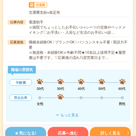
交通費
交通費支給※規定有
看護助手
仕事内容
≪病院でちょっとしたお手伝い≫○シーツの交換やベッドメ
イキング〇お手洗い・入浴など生活のお手伝い○診…
職種未経験OK / ブランクOK / パソコンスキル不要 / 英語力不
応募資格
要
≪無資格・未経験OK≫年齢不問★10名以上採用予定★履歴
書は不要です。▽応募後の流れ1)翌営業日まで…
職場の雰囲気
年齢層
20代
30代
40代
50代
60代
男女比率
女性
男性
もっと見る
気になる!
応募へ進む
詳しく見る