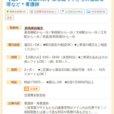
理など＊看護師
職種未経験OK
交通費別途支給あり
土日祝日が休み
WEB登録OK
派遣
群馬県前橋市
勤務地
新前橋駅から---分／駒形駅から---分／大胡駅から---分／江木
駅から---分／赤坂(群馬県)駅から---分
週2日～OK！ ■曜日固定の相談OK！ ■ご希望の曜日をご相談
曜日頻度
ください！
【日勤のみ】9:00～18:00（休憩60分）■ご希望があればその
時間
他シフトもOK！（例）8:30～1…
2ヶ月～ ■ご応募から最短3日後に開始可能 9月～、10月
期間
スタートもOK！
時給1700円～ ■週払いOK ■日収1万3600円以上
時給
交通費
交通費全額支給
看護師・准看護師
仕事内容
＼保育園で子どもたちの健康管理がメインのお仕事です！／
病院勤務とは違って急な対応や医療行為も少なく、…