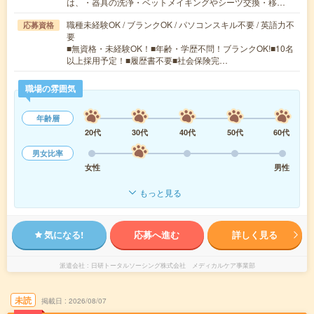
は、・器具の洗浄・ベットメイキングやシーツ交換・移…
職種未経験OK / ブランクOK / パソコンスキル不要 / 英語力不
応募資格
要
■無資格・未経験OK！■年齢・学歴不問！ブランクOK!■10名
以上採用予定！■履歴書不要■社会保険完…
職場の雰囲気
年齢層
20代
30代
40代
50代
60代
男女比率
女性
男性
もっと見る
気になる!
応募へ進む
詳しく見る
派遣会社
日研トータルソーシング株式会社 メディカルケア事業部
未読
掲載日
2026/08/07