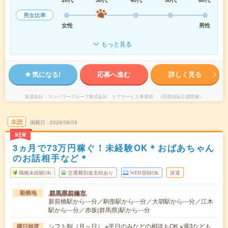
男女比率
女性
男性
もっと見る
気になる!
応募へ進む
詳しく見る
派遣会社
マンパワーグループ株式会社 ケアサービス事業部 （医療福祉介護関連）
未読
掲載日
2026/08/03
NEW
3ヵ月で73万円稼ぐ！未経験OK＊おばあちゃん
のお話相手など＊
職種未経験OK
交通費別途支給あり
WEB登録OK
派遣
群馬県前橋市
勤務地
新前橋駅から---分／駒形駅から---分／大胡駅から---分／江木
駅から---分／赤坂(群馬県)駅から---分
シフト制（月～日） ※平日のみなどの相談もOK ※週3なども
曜日頻度