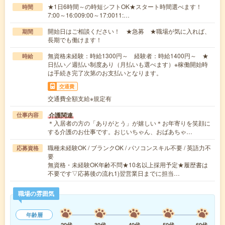
★1日6時間～の時短シフトOK★スタート時間選べます！
時間
7:00～16:009:00～17:0011:…
開始日はご相談ください！ ★急募 ★職場が気に入れば、
期間
長期でも働けます！
無資格未経験：時給1300円～ 経験者：時給1400円～ ★
時給
日払い／週払い制度あり（月払いも選べます）※稼働開始時
は手続き完了次第のお支払いとなります。
交通費
交通費全額支給※規定有
介護関連
仕事内容
＊入居者の方の「ありがとう」が嬉しい＊お年寄りを笑顔に
する介護のお仕事です。おじいちゃん、おばあちゃ…
職種未経験OK / ブランクOK / パソコンスキル不要 / 英語力不
応募資格
要
無資格・未経験OK年齢不問★10名以上採用予定★履歴書は
不要です▽応募後の流れ1)翌営業日までに担当…
職場の雰囲気
年齢層
20代
30代
40代
50代
60代