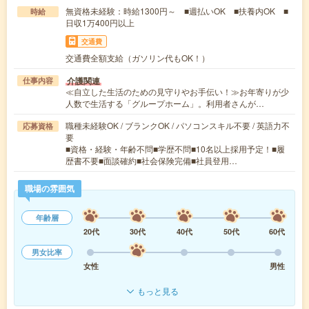
無資格未経験：時給1300円～ ■週払いOK ■扶養内OK ■
時給
日収1万400円以上
交通費
交通費全額支給（ガソリン代もOK！）
介護関連
仕事内容
≪自立した生活のための見守りやお手伝い！≫お年寄りが少
人数で生活する「グループホーム」。利用者さんが…
職種未経験OK / ブランクOK / パソコンスキル不要 / 英語力不
応募資格
要
■資格・経験・年齢不問■学歴不問■10名以上採用予定！■履
歴書不要■面談確約■社会保険完備■社員登用…
職場の雰囲気
年齢層
20代
30代
40代
50代
60代
男女比率
女性
男性
もっと見る