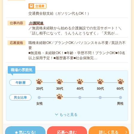
交通費
交通費全額支給（ガソリン代もOK！）
介護関連
仕事内容
／無資格未経験から始める介護施設での生活サポート！＼
「話し相手になって、うんうんとうなずく」「天気が…
職種未経験OK / ブランクOK / パソコンスキル不要 / 英語力不
応募資格
要
■無資格・未経験OK！■年齢・学歴不問！ブランクOK!■10名
以上採用予定！■履歴書不要■社会保険完…
職場の雰囲気
年齢層
20代
30代
40代
50代
60代
男女比率
女性
男性
もっと見る
気になる!
応募へ進む
詳しく見る