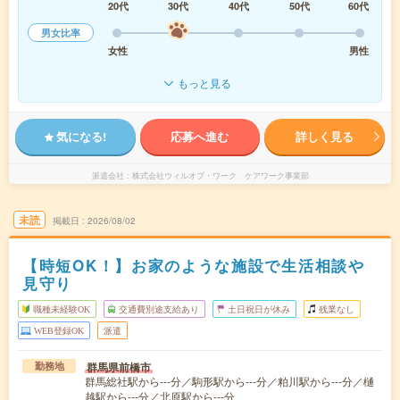
20代
30代
40代
50代
60代
男女比率
女性
男性
もっと見る
気になる!
応募へ進む
詳しく見る
派遣会社
株式会社ウィルオブ・ワーク ケアワーク事業部
未読
掲載日
2026/08/02
【時短OK！】お家のような施設で生活相談や
見守り
職種未経験OK
交通費別途支給あり
土日祝日が休み
残業なし
WEB登録OK
派遣
群馬県前橋市
勤務地
群馬総社駅から---分／駒形駅から---分／粕川駅から---分／樋
越駅から---分／北原駅から---分