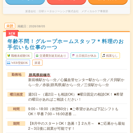
派遣会社
日研トータルソーシング株式会社 メディカルケア事業部
未読
掲載日
2026/08/05
NEW
年齢不問！グループホームスタッフ＊料理のお
手伝いも仕事の一つ
職種未経験OK
交通費別途支給あり
土日祝日が休み
残業なし
WEB登録OK
派遣
群馬県前橋市
勤務地
新前橋駅から---分／心臓血管センター駅から---分／片貝駅か
ら---分／赤坂(群馬県)駅から---分／三俣駅から---分
週3日～（週2日～も相談OK） ■曜日固定の相談OK！ ■希望
曜日頻度
の曜日があればご相談ください！
9:00～18:00（休憩60分）■ご希望があれば下記シフトも
時間
OK！早番 7:00～16:00遅番 …
【8月中のスタートOK！急募！】2カ月～ ■ご応募から最短
期間
2～3日後に就業が可能です！