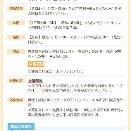
【週2日～】シフト自由・自己申告制 ■曜日固定OK ■ご希望
曜日頻度
の曜日をご相談ください。
【1日5時間～OK】ご希望の時間をご相談ください！▼シフ
時間
ト例日勤 9:00～18:00早番 7:00…
【急募】最短1ヶ月～OK！スタート日の相談もOK！（最短2
期間
日後から）
無資格未経験：時給1300円～ 有資格or経験者：時給1500
時給
円～1750円 ■日払いOK
交通費
交通費全額支給（ガソリン代もOK）
介護関連
仕事内容
≪サ高住のお仕事≫完成したばかりの豪華な施設が多い「サ
高住」。比較的元気で自立した方が多く生活してい…
職種未経験OK / ブランクOK / パソコンスキル不要 / 英語力不
応募資格
要
≪募集条件≫・無資格未経験OK・10名以上採用※週16時間未
満の勤務希望の方は以下の日雇派遣禁止の例…
職場の雰囲気