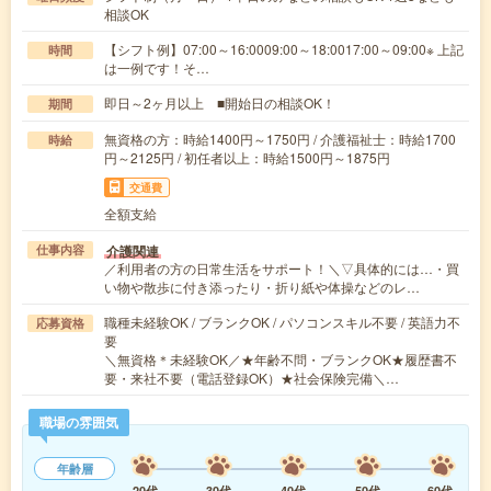
相談OK
【シフト例】07:00～16:0009:00～18:0017:00～09:00※ 上記
時間
は一例です！そ…
即日～2ヶ月以上 ■開始日の相談OK！
期間
無資格の方：時給1400円～1750円 / 介護福祉士：時給1700
時給
円～2125円 / 初任者以上：時給1500円～1875円
交通費
全額支給
介護関連
仕事内容
／利用者の方の日常生活をサポート！＼▽具体的には…・買
い物や散歩に付き添ったり・折り紙や体操などのレ…
職種未経験OK / ブランクOK / パソコンスキル不要 / 英語力不
応募資格
要
＼無資格＊未経験OK／★年齢不問・ブランクOK★履歴書不
要・来社不要（電話登録OK）★社会保険完備＼…
職場の雰囲気
年齢層
20代
30代
40代
50代
60代