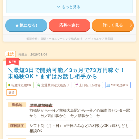
もっと見る
気になる!
応募へ進む
詳しく見る
派遣会社
日研トータルソーシング株式会社 メディカルケア事業部
未読
掲載日
2026/08/04
NEW
＼最短3日で開始可能／3ヵ月で73万円稼ぐ！
未経験OK＊まずはお話し相手から
職種未経験OK
交通費別途支給あり
土日祝日が休み
WEB登録OK
派遣
群馬県前橋市
勤務地
前橋駅から---分／前橋大島駅から---分／心臓血管センター駅
から---分／粕川駅から---分／膳駅から---分
シフト制（月～日） ※平日のみなどの相談もOK ※週3なども
曜日頻度
相談OK