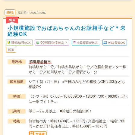
未読
掲載日
2026/08/06
NEW
小規模施設でおばあちゃんのお話相手など＊未
経験OK
職種未経験OK
交通費別途支給あり
土日祝日が休み
WEB登録OK
派遣
群馬県前橋市
勤務地
前橋駅から---分／前橋大島駅から---分／心臓血管センター駅
から---分／粕川駅から---分／膳駅から---分
シフト制（月～日） ※平日のみなどの相談もOK ※週3なども
曜日頻度
相談OK
【シフト例】07:00～16:0009:00～18:0017:00～09:00※ 上記
時間
は一例です！そ…
即日～2ヶ月以上 ■開始日の相談OK！
期間
無資格の方：時給1400円～1750円 / 介護福祉士：時給1700
時給
円～2125円 / 初任者以上：時給1500円～1875円
交通費