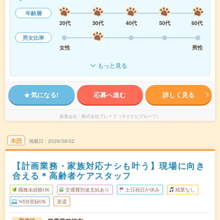
年齢層
20代
30代
40代
50代
60代
男女比率
女性
男性
もっと見る
気になる!
応募へ進む
詳しく見る
派遣会社
株式会社ブレイブ（マイナビグループ）
未読
掲載日
2026/08/02
【計画業務・家族対応ナシも叶う】現場に向き
合える＊高齢者ケアスタッフ
職種未経験OK
交通費別途支給あり
土日祝日が休み
残業なし
WEB登録OK
派遣