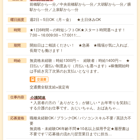
前橋駅から---分／中央前橋駅から---分／大胡駅から---分／膳
駅から---分／上泉駅から---分
週2日～5日OK（月～金） ★土日休みOK
曜日頻度
★1日6時間～の時短シフトOK★スタート時間選べます！
時間
7:00～16:009:00～17:0011:…
開始日はご相談ください！ ★急募 ★職場が気に入れば、
期間
長期でも働けます！
無資格未経験：時給1300円～ 経験者：時給1400円～ ★
時給
日払い／週払い制度あり（月払いも選べます）※稼働開始時
は手続き完了次第のお支払いとなります。
交通費
交通費全額支給※規定有
介護関連
仕事内容
＊入居者の方の「ありがとう」が嬉しい＊お年寄りを笑顔に
する介護のお仕事です。おじいちゃん、おばあちゃ…
職種未経験OK / ブランクOK / パソコンスキル不要 / 英語力不
応募資格
要
無資格・未経験OK年齢不問★10名以上採用予定★履歴書は
不要です▽応募後の流れ1)翌営業日までに担当…