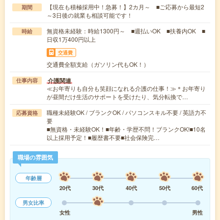
【現在も積極採用中！急募！】2カ月～ ■ご応募から最短2
期間
～3日後の就業も相談可能です！
無資格未経験：時給1300円～ ■週払いOK ■扶養内OK ■
時給
日収1万400円以上
交通費
交通費全額支給（ガソリン代もOK！）
介護関連
仕事内容
≪お年寄りも自分も笑顔になれる介護の仕事！≫＊お年寄り
が昼間だけ生活のサポートを受けたり、気分転換で…
職種未経験OK / ブランクOK / パソコンスキル不要 / 英語力不
応募資格
要
■無資格・未経験OK！■年齢・学歴不問！ブランクOK!■10名
以上採用予定！■履歴書不要■社会保険完…
職場の雰囲気
年齢層
20代
30代
40代
50代
60代
男女比率
女性
男性