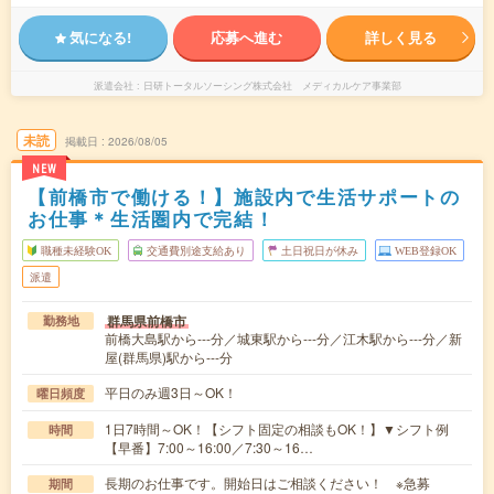
気になる!
応募へ進む
詳しく見る
派遣会社
日研トータルソーシング株式会社 メディカルケア事業部
未読
掲載日
2026/08/05
NEW
【前橋市で働ける！】施設内で生活サポートの
お仕事＊生活圏内で完結！
職種未経験OK
交通費別途支給あり
土日祝日が休み
WEB登録OK
派遣
群馬県前橋市
勤務地
前橋大島駅から---分／城東駅から---分／江木駅から---分／新
屋(群馬県)駅から---分
平日のみ週3日～OK！
曜日頻度
1日7時間～OK！【シフト固定の相談もOK！】▼シフト例
時間
【早番】7:00～16:00／7:30～16…
長期のお仕事です。開始日はご相談ください！ ※急募
期間