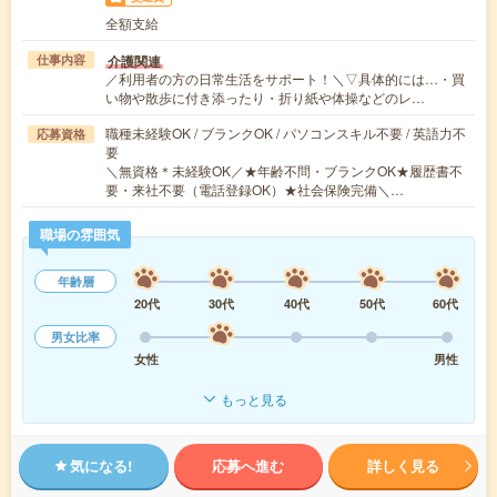
全額支給
介護関連
仕事内容
／利用者の方の日常生活をサポート！＼▽具体的には…・買
い物や散歩に付き添ったり・折り紙や体操などのレ…
職種未経験OK / ブランクOK / パソコンスキル不要 / 英語力不
応募資格
要
＼無資格＊未経験OK／★年齢不問・ブランクOK★履歴書不
要・来社不要（電話登録OK）★社会保険完備＼…
職場の雰囲気
年齢層
20代
30代
40代
50代
60代
男女比率
女性
男性
もっと見る
気になる!
応募へ進む
詳しく見る