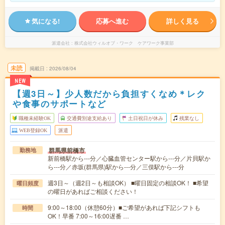
気になる!
応募へ進む
詳しく見る
派遣会社
株式会社ウィルオブ・ワーク ケアワーク事業部
未読
掲載日
2026/08/04
NEW
【週3日～】少人数だから負担すくなめ＊レク
や食事のサポートなど
職種未経験OK
交通費別途支給あり
土日祝日が休み
残業なし
WEB登録OK
派遣
群馬県前橋市
勤務地
新前橋駅から---分／心臓血管センター駅から---分／片貝駅か
ら---分／赤坂(群馬県)駅から---分／三俣駅から---分
週3日～（週2日～も相談OK） ■曜日固定の相談OK！ ■希望
曜日頻度
の曜日があればご相談ください！
9:00～18:00（休憩60分）■ご希望があれば下記シフトも
時間
OK！早番 7:00～16:00遅番 …