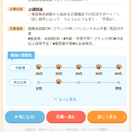
介護関連
仕事内容
／無資格未経験から始める介護施設での生活サポート！＼
「話し相手になって、うんうんとうなずく」「天気が…
職種未経験OK / ブランクOK / パソコンスキル不要 / 英語力不
応募資格
要
■無資格・未経験OK！■年齢・学歴不問！ブランクOK!■10名
以上採用予定！■履歴書不要■社会保険完…
職場の雰囲気
年齢層
20代
30代
40代
50代
60代
男女比率
女性
男性
もっと見る
気になる!
応募へ進む
詳しく見る
派遣会社
日研トータルソーシング株式会社 メディカルケア事業部