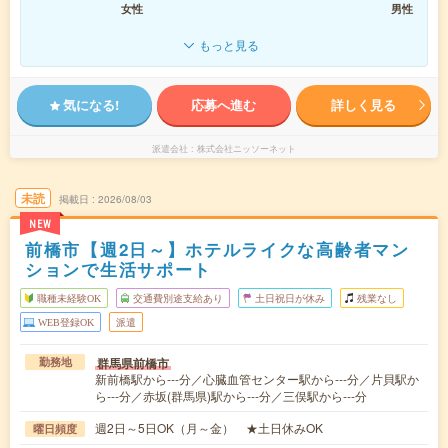
女性
男性
もっと見る
気になる!
応募へ進む
詳しく見る
派遣会社
株式会社ニッソーネット
未読
掲載日
2026/08/03
NEW
前橋市【週2日～】ホテルライクな高齢者マン
ションで生活サポート
職種未経験OK
交通費別途支給あり
土日祝日が休み
残業なし
WEB登録OK
派遣
群馬県前橋市
勤務地
新前橋駅から---分／心臓血管センター駅から---分／片貝駅か
ら---分／赤坂(群馬県)駅から---分／三俣駅から---分
週2日～5日OK（月～金） ★土日休みOK
曜日頻度