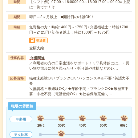
【シフト例】07:00～16:0009:00～18:0017:00～09:00※ 上記
時間
は一例です！そ…
即日～2ヶ月以上 ■開始日の相談OK！
期間
無資格の方：時給1400円～1750円 / 介護福祉士：時給1700
時給
円～2125円 / 初任者以上：時給1500円～1875円
交通費
全額支給
介護関連
仕事内容
／利用者の方の日常生活をサポート！＼▽具体的には…・買
い物や散歩に付き添ったり・折り紙や体操などのレ…
職種未経験OK / ブランクOK / パソコンスキル不要 / 英語力不
応募資格
要
＼無資格＊未経験OK／★年齢不問・ブランクOK★履歴書不
要・来社不要（電話登録OK）★社会保険完備＼…
職場の雰囲気
年齢層
20代
30代
40代
50代
60代
男女比率