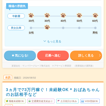
職場の雰囲気
年齢層
20代
30代
40代
50代
60代
男女比率
女性
男性
もっと見る
気になる!
応募へ進む
詳しく見る
派遣会社
マンパワーグループ株式会社 ケアサービス事業部 （医療福祉介護関連）
未読
掲載日
2026/08/02
3ヵ月で73万円稼ぐ！未経験OK＊おばあちゃん
のお話相手など
職種未経験OK
交通費別途支給あり
土日祝日が休み
WEB登録OK