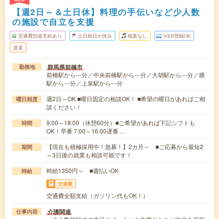
【週2日～＆土日休】料理の手伝いなど少人数
の施設で自立を支援
交通費別途支給あり
土日祝日が休み
残業なし
WEB登録OK
派遣
群馬県前橋市
勤務地
前橋駅から---分／中央前橋駅から---分／大胡駅から---分／膳
駅から---分／上泉駅から---分
週2日～OK ■曜日固定の相談OK！ ■希望の曜日があればご相
曜日頻度
談ください！
9:00～18:00（休憩60分）■ご希望があれば下記シフトも
時間
OK！早番 7:00～16:00遅番 …
【現在も積極採用中！急募！】2カ月～ ■ご応募から最短2
期間
～3日後の就業も相談可能です！
時給1350円～ ■週払いOK
時給
交通費
交通費全額支給（ガソリン代もOK！）
介護関連
仕事内容