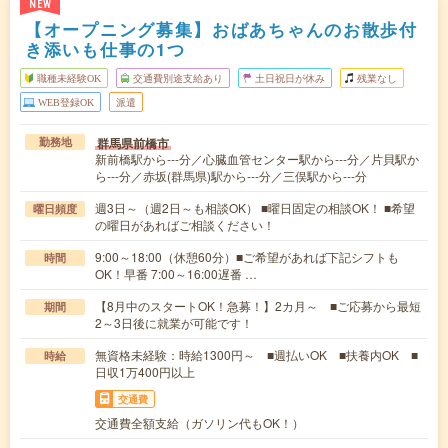
NEW
【オープニング募集】おばあちゃんのお散歩付
き添いも仕事の1つ
職種未経験OK
交通費別途支給あり
土日祝日が休み
残業なし
WEB登録OK
派遣
群馬県前橋市
勤務地
新前橋駅から---分／心臓血管センター駅から---分／片貝駅か
ら---分／赤坂(群馬県)駅から---分／三俣駅から---分
週3日～（週2日～も相談OK） ■曜日固定の相談OK！ ■希望
曜日頻度
の曜日があればご相談ください！
9:00～18:00（休憩60分）■ご希望があれば下記シフトも
時間
OK！早番 7:00～16:00遅番 …
【8月中のスタートOK！急募！】2カ月～ ■ご応募から最短
期間
2～3日後に就業が可能です！
無資格未経験：時給1300円～ ■週払いOK ■扶養内OK ■
時給
日収1万400円以上
交通費
交通費全額支給（ガソリン代もOK！）