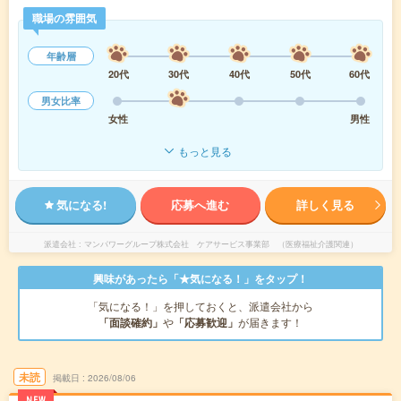
職場の雰囲気
年齢層
20代
30代
40代
50代
60代
男女比率
女性
男性
もっと見る
気になる!
応募へ進む
詳しく見る
派遣会社
マンパワーグループ株式会社 ケアサービス事業部 （医療福祉介護関連）
興味があったら「★気になる！」をタップ！
「気になる！」を押しておくと、派遣会社から
「面談確約」
や
「応募歓迎」
が届きます！
未読
掲載日
2026/08/06
NEW