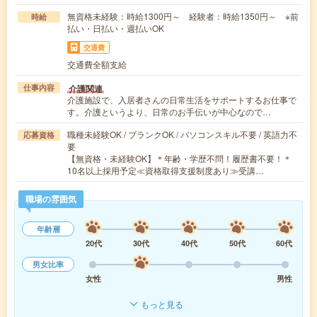
無資格未経験：時給1300円～ 経験者：時給1350円～ ※前
時給
払い・日払い・週払いOK
交通費
交通費全額支給
介護関連
仕事内容
介護施設で、入居者さんの日常生活をサポートするお仕事で
す。介護というより、日常のお手伝いが中心なので…
職種未経験OK / ブランクOK / パソコンスキル不要 / 英語力不
応募資格
要
【無資格・未経験OK】＊年齢・学歴不問！履歴書不要！＊
10名以上採用予定≪資格取得支援制度あり≫受講…
職場の雰囲気
年齢層
20代
30代
40代
50代
60代
男女比率
女性
男性
もっと見る