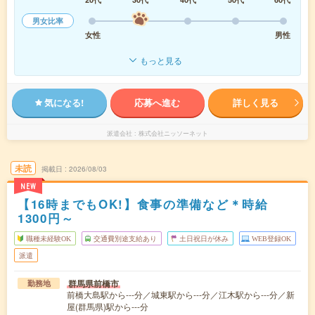
男女比率
女性
男性
もっと見る
気になる!
応募へ進む
詳しく見る
派遣会社
株式会社ニッソーネット
未読
掲載日
2026/08/03
NEW
【16時までもOK!】食事の準備など＊時給
1300円～
職種未経験OK
交通費別途支給あり
土日祝日が休み
WEB登録OK
派遣
群馬県前橋市
勤務地
前橋大島駅から---分／城東駅から---分／江木駅から---分／新
屋(群馬県)駅から---分