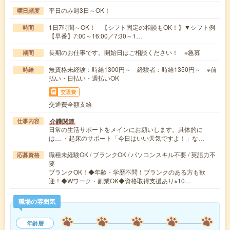
平日のみ週3日～OK！
曜日頻度
1日7時間～OK！ 【シフト固定の相談もOK！】▼シフト例
時間
【早番】7:00～16:00／7:30～1…
長期のお仕事です。開始日はご相談ください！ ※急募
期間
無資格未経験：時給1300円～ 経験者：時給1350円～ ※前
時給
払い・日払い・週払いOK
交通費
交通費全額支給
介護関連
仕事内容
日常の生活サポートをメインにお願いします。具体的に
は… ・起床のサポート「今日はいい天気ですよ！」な…
職種未経験OK / ブランクOK / パソコンスキル不要 / 英語力不
応募資格
要
ブランクOK！◆年齢・学歴不問！ブランクのある方も歓
迎！◆Wワーク・副業OK◆資格取得支援あり※10…
職場の雰囲気
年齢層