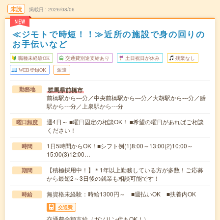
未読
掲載日
2026/08/06
NEW
≪ジモトで時短！！≫近所の施設で身の回りの
お手伝いなど
職種未経験OK
交通費別途支給あり
土日祝日が休み
残業なし
WEB登録OK
派遣
群馬県前橋市
勤務地
前橋駅から---分／中央前橋駅から---分／大胡駅から---分／膳
駅から---分／上泉駅から---分
週4日～ ■曜日固定の相談OK！ ■希望の曜日があればご相談
曜日頻度
ください！
1日5時間からOK！■シフト例(1)8:00～13:00(2)10:00～
時間
15:00(3)12:00…
【積極採用中！】＊1年以上勤務している方が多数！ご応募
期間
から最短2～3日後の就業も相談可能です！
無資格未経験：時給1300円～ ■週払いOK ■扶養内OK
時給
交通費
交通費全額支給（ガソリン代もOK！）