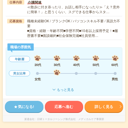
介護関連
仕事内容
≪散歩に付き添ったり、お話し相手になったり≫「え？意外
に簡単！」と思うくらい、スグできる仕事からスタ…
職種未経験OK / ブランクOK / パソコンスキル不要 / 英語力不
応募資格
要
■資格・経験・年齢不問■学歴不問■10名以上採用予定！■履
歴書不要■面談確約■社会保険完備■社員登用…
職場の雰囲気
年齢層
20代
30代
40代
50代
60代
男女比率
女性
男性
もっと見る
気になる!
応募へ進む
詳しく見る
派遣会社
日研トータルソーシング株式会社 メディカルケア事業部