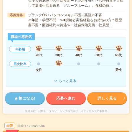
≪少人数施設での生活サポート≫お年寄りたちが自立を目指
して集団生活を送る「グループホーム」。食材の買…
ブランクOK / パソコンスキル不要 / 英語力不要
応募資格
≪年齢・学歴不問！≫■資格と実務経験をお持ちの方＊履歴
書不要＊面談確約≪待遇≫・社会保険完備・社員登…
職場の雰囲気
年齢層
20代
30代
40代
50代
60代
男女比率
女性
男性
もっと見る
気になる!
応募へ進む
詳しく見る
派遣会社
日研トータルソーシング株式会社 メディカルケア事業部
未読
掲載日
2026/08/06