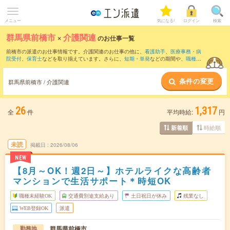
メニュー
気になる!
ログイン
検索
群馬県前橋市
×
介護関連
のお仕事一覧
前橋市の派遣のお仕事情報です。介護関連のお仕事の他に、
看護助手
、
医療事務・病
院受付
、
保育士
などを取り揃えています。さらに、
短期
・
単発
などの期間や、
職種未
経験OK
などのこだわり条件で絞り込んでいただけます。職種辞典：
介護関連のお仕事
とは？とは？
条件の変更
群馬県前橋市 / 介護関連
26
1,317
全
件
平均時給:
円
時給順
新着順
未読
掲載日
2026/08/06
NEW
【8月～OK！週2日～】ホテルライクな高齢者
マンションで生活サポート＊時短OK
職種未経験OK
交通費別途支給あり
土日祝日が休み
残業なし
WEB登録OK
派遣
群馬県前橋市
勤務地