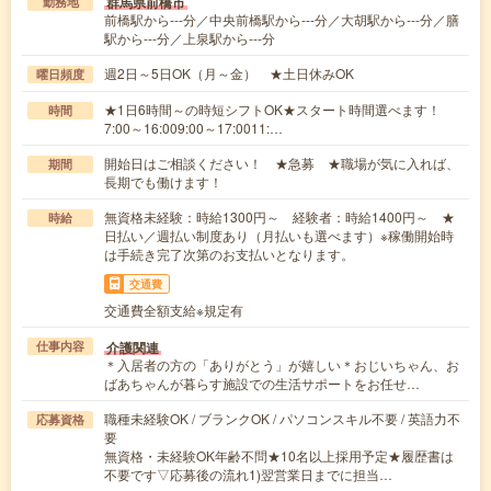
群馬県前橋市
勤務地
前橋駅から---分／中央前橋駅から---分／大胡駅から---分／膳
駅から---分／上泉駅から---分
週2日～5日OK（月～金） ★土日休みOK
曜日頻度
★1日6時間～の時短シフトOK★スタート時間選べます！
時間
7:00～16:009:00～17:0011:…
開始日はご相談ください！ ★急募 ★職場が気に入れば、
期間
長期でも働けます！
無資格未経験：時給1300円～ 経験者：時給1400円～ ★
時給
日払い／週払い制度あり（月払いも選べます）※稼働開始時
は手続き完了次第のお支払いとなります。
交通費
交通費全額支給※規定有
介護関連
仕事内容
＊入居者の方の「ありがとう」が嬉しい＊おじいちゃん、お
ばあちゃんが暮らす施設での生活サポートをお任せ…
職種未経験OK / ブランクOK / パソコンスキル不要 / 英語力不
応募資格
要
無資格・未経験OK年齢不問★10名以上採用予定★履歴書は
不要です▽応募後の流れ1)翌営業日までに担当…