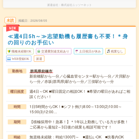
派遣会社
株式会社ニッソーネット
未読
掲載日
2026/08/05
NEW
≪週4日5h～≫志望動機も履歴書も不要！＊身
の回りのお手伝い
職種未経験OK
交通費別途支給あり
土日祝日が休み
残業なし
WEB登録OK
派遣
群馬県前橋市
勤務地
新前橋駅から---分／心臓血管センター駅から---分／片貝駅か
ら---分／赤坂(群馬県)駅から---分／三俣駅から---分
週4日～OK ■曜日固定の相談OK！ ■希望の曜日があればご相
曜日頻度
談ください！
1日5時間からOK！■シフト例(1)8:00～13:00(2)10:00～
時間
15:00(3)12:00…
【積極採用中！急募！】＊1年以上勤務している方が多数！
期間
ご応募から最短2～3日後の就業も相談可能です！
無資格未経験：時給1300円～ ■週払いOK ■扶養内OK
時給