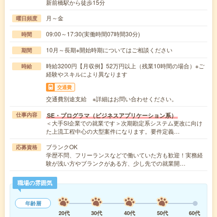
新前橋駅から徒歩15分
月～金
曜日頻度
09:00～17:30(実働時間07時間30分)
時間
10月～長期※開始時期についてはご相談ください
期間
時給3200円【月収例】52万円以上（残業10時間の場合）※ご
時給
経験やスキルにより異なります
交通費
交通費別途支給 ※詳細はお問い合わせください。
SE・プログラマ（ビジネスアプリケーション系）
仕事内容
＜大手SI企業での就業です＞次期勘定系システム更改に向け
た上流工程中心の大型案件になります。要件定義…
ブランクOK
応募資格
学歴不問、フリーランスなどで働いていた方も歓迎！実務経
験が浅い方やブランクがある方、少し先での就業開…
職場の雰囲気
年齢層
20代
30代
40代
50代
60代