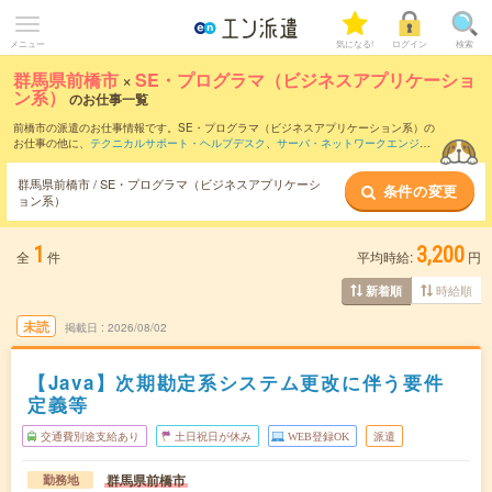
メニュー
気になる!
ログイン
検索
群馬県前橋市
×
SE・プログラマ（ビジネスアプリケーショ
ン系）
のお仕事一覧
前橋市の派遣のお仕事情報です。SE・プログラマ（ビジネスアプリケーション系）の
お仕事の他に、
テクニカルサポート・ヘルプデスク
、
サーバ・ネットワークエンジニ
ア
、
PM・PMO
などを取り揃えています。さらに、
短期
・
単発
などの期間や、
職種未
経験OK
などのこだわり条件で絞り込んでいただけます。職種辞典：
SE・プログラマ
群馬県前橋市 / SE・プログラマ（ビジネスアプリケーシ
条件の変更
（ビジネスアプリケーション系）のお仕事とは？とは？
ョン系）
1
3,200
全
件
平均時給:
円
時給順
新着順
未読
掲載日
2026/08/02
【Java】次期勘定系システム更改に伴う要件
定義等
交通費別途支給あり
土日祝日が休み
WEB登録OK
派遣
群馬県前橋市
勤務地