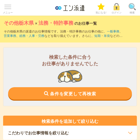
メニュー
気になる!
ログイン
検索
その他栃木県
×
法務・特許事務
のお仕事一覧
その他栃木県の派遣のお仕事情報です。法務・特許事務のお仕事の他に、
一般事務
、
営業事務
、
総務・人事・労務
などを取り揃えています。さらに、
短期
・
単発
などの期
間や、
職種未経験OK
などのこだわり条件で絞り込んでいただけます。職種辞典：
法務
のお仕事とは？とは？
特許事務のお仕事とは？とは？
検索した条件に合う
お仕事がありませんでした
条件を変更して再検索
検索条件を追加して絞り込む
こだわり
でお仕事情報を絞り込む