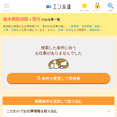
メニュー
気になる!
ログイン
検索
栃木県那須郡
×
受付
のお仕事一覧
那須郡の派遣のお仕事情報です。受付のお仕事の他に、
一般事務
、
営業事務
、
総務・
人事・労務
などを取り揃えています。さらに、
短期
・
単発
などの期間や、
職種未経験
OK
などのこだわり条件で絞り込んでいただけます。職種辞典：
受付のお仕事とは？と
は？
検索した条件に合う
お仕事がありませんでした
条件を変更して再検索
検索条件を追加して絞り込む
こだわり
でお仕事情報を絞り込む