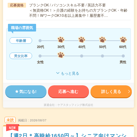
ブランクOK / パソコンスキル不要 / 英語力不要
応募資格
＜無資格OK！＞介護の経験をお持ちの方ブランクOK・年齢
不問！WワークOK10名以上募集中！履歴書不…
職場の雰囲気
年齢層
20代
30代
40代
50代
60代
男女比率
女性
男性
もっと見る
気になる!
応募へ進む
詳しく見る
派遣会社
ケアスタッフィング株式会社
未読
掲載日
2026/08/07
NEW
【週2日＊高時給1650円～】シニア向けマンシ