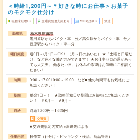
＜時給1,200円～＊好きな時にお仕事＞お菓子
のモクモク仕分け
職種未経験OK
交通費別途支給あり
WEB登録OK
派遣
栃木県那須郡
勤務地
黒田原駅からバイク・車---分／高久駅からバイク・車---分／
豊原駅からバイク・車---分
週0日～/月1日～OK！ （月～日のあいだ） ★「土曜と日曜だ
曜日頻度
け」など色々な働き方ができます！ ★お仕事ゼロの週があっ
ても大丈夫。 働きたい日、お休みの希望はお気軽にご相談く
ださい！
9:00～17:0010:00～19:00 など■ 他の時間帯もお気軽にご
時間
相談ください！
単発1日～！ ★勤務開始日や期間はお気軽にご相談くださ
期間
い！ ＃8月～ ＃9月～
時給1,200円～1,625円
時給
交通費
■ 交通費規定内支給 ※派遣先による
軽作業（仕分け・ピッキング・検品、商品管理）
仕事内容