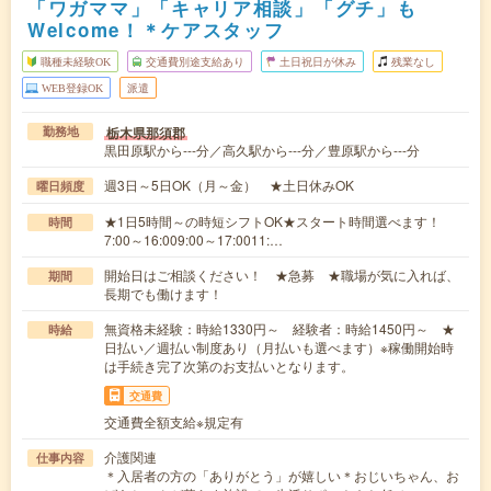
「ワガママ」「キャリア相談」「グチ」も
Welcome！＊ケアスタッフ
職種未経験OK
交通費別途支給あり
土日祝日が休み
残業なし
WEB登録OK
派遣
栃木県那須郡
勤務地
黒田原駅から---分／高久駅から---分／豊原駅から---分
週3日～5日OK（月～金） ★土日休みOK
曜日頻度
★1日5時間～の時短シフトOK★スタート時間選べます！
時間
7:00～16:009:00～17:0011:…
開始日はご相談ください！ ★急募 ★職場が気に入れば、
期間
長期でも働けます！
無資格未経験：時給1330円～ 経験者：時給1450円～ ★
時給
日払い／週払い制度あり（月払いも選べます）※稼働開始時
は手続き完了次第のお支払いとなります。
交通費
交通費全額支給※規定有
介護関連
仕事内容
＊入居者の方の「ありがとう」が嬉しい＊おじいちゃん、お