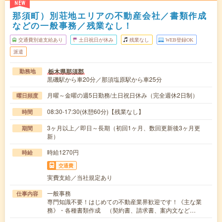
NEW
那須町）別荘地エリアの不動産会社／書類作成
などの一般事務／残業なし！
交通費別途支給あり
土日祝日が休み
残業なし
WEB登録OK
派遣
栃木県那須郡
勤務地
黒磯駅から車20分／那須塩原駅から車25分
月曜～金曜の週5日勤務/土日祝日休み（完全週休2日制）
曜日頻度
08:30-17:30(休憩60分)【残業なし】
時間
3ヶ月以上／即日～長期（初回1ヶ月、数回更新後3ヶ月更
期間
新）
時給1270円
時給
交通費
実費支給／当社規定あり
一般事務
仕事内容
専門知識不要！はじめての不動産業界歓迎です！《主な業
務》・各種書類作成 （契約書、請求書、案内文など…