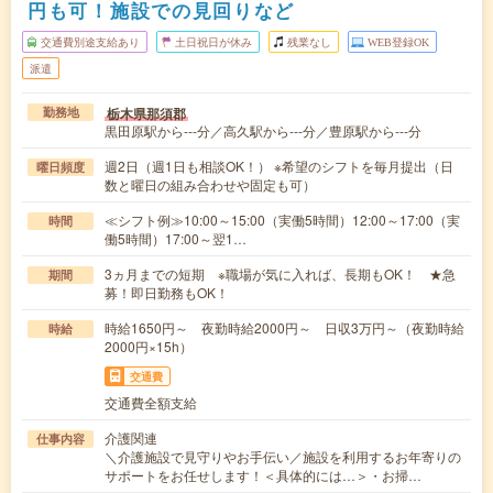
円も可！施設での見回りなど
交通費別途支給あり
土日祝日が休み
残業なし
WEB登録OK
派遣
栃木県那須郡
勤務地
黒田原駅から---分／高久駅から---分／豊原駅から---分
週2日（週1日も相談OK！） ※希望のシフトを毎月提出（日
曜日頻度
数と曜日の組み合わせや固定も可）
≪シフト例≫10:00～15:00（実働5時間）12:00～17:00（実
時間
働5時間）17:00～翌1…
3ヵ月までの短期 ※職場が気に入れば、長期もOK！ ★急
期間
募！即日勤務もOK！
時給1650円～ 夜勤時給2000円～ 日収3万円～（夜勤時給
時給
2000円×15h）
交通費
交通費全額支給
介護関連
仕事内容
＼介護施設で見守りやお手伝い／施設を利用するお年寄りの
サポートをお任せします！＜具体的には…＞・お掃…