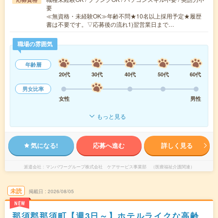
要
≪無資格・未経験OK≫年齢不問★10名以上採用予定★履歴
書は不要です。▽応募後の流れ1)翌営業日まで…
職場の雰囲気
年齢層
20代
30代
40代
50代
60代
男女比率
女性
男性
もっと見る
気になる!
応募へ進む
詳しく見る
派遣会社
マンパワーグループ株式会社 ケアサービス事業部 （医療福祉介護関連）
未読
掲載日
2026/08/05
NEW
那須郡那須町【週3日～】ホテルライクな高齢