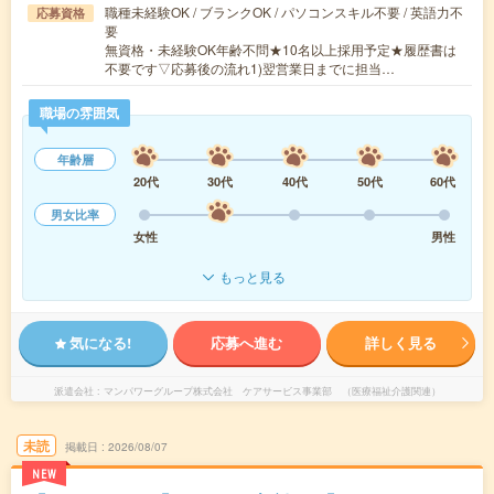
職種未経験OK / ブランクOK / パソコンスキル不要 / 英語力不
応募資格
要
無資格・未経験OK年齢不問★10名以上採用予定★履歴書は
不要です▽応募後の流れ1)翌営業日までに担当…
職場の雰囲気
年齢層
20代
30代
40代
50代
60代
男女比率
女性
男性
もっと見る
気になる!
応募へ進む
詳しく見る
派遣会社
マンパワーグループ株式会社 ケアサービス事業部 （医療福祉介護関連）
未読
掲載日
2026/08/07
NEW