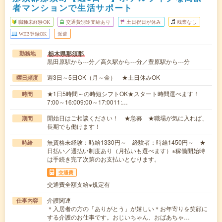
者マンションで生活サポート
職種未経験OK
交通費別途支給あり
土日祝日が休み
残業なし
WEB登録OK
派遣
栃木県那須郡
勤務地
黒田原駅から---分／高久駅から---分／豊原駅から---分
週3日～5日OK（月～金） ★土日休みOK
曜日頻度
★1日5時間～の時短シフトOK★スタート時間選べます！
時間
7:00～16:009:00～17:0011:…
開始日はご相談ください！ ★急募 ★職場が気に入れば、
期間
長期でも働けます！
無資格未経験：時給1330円～ 経験者：時給1450円～ ★
時給
日払い／週払い制度あり（月払いも選べます）※稼働開始時
は手続き完了次第のお支払いとなります。
交通費
交通費全額支給※規定有
介護関連
仕事内容
＊入居者の方の「ありがとう」が嬉しい＊お年寄りを笑顔に
する介護のお仕事です。おじいちゃん、おばあちゃ…