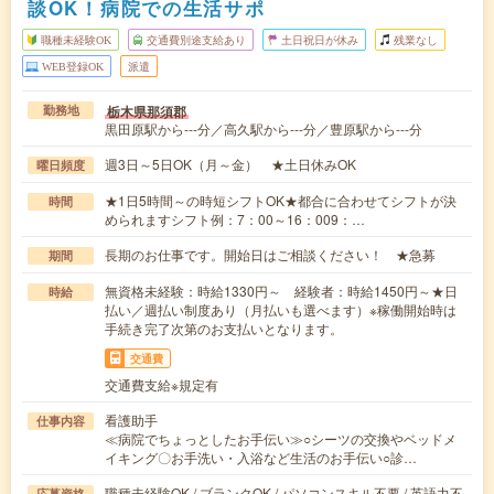
談OK！病院での生活サポ
職種未経験OK
交通費別途支給あり
土日祝日が休み
残業なし
WEB登録OK
派遣
栃木県那須郡
勤務地
黒田原駅から---分／高久駅から---分／豊原駅から---分
週3日～5日OK（月～金） ★土日休みOK
曜日頻度
★1日5時間～の時短シフトOK★都合に合わせてシフトが決
時間
められますシフト例：7：00～16：009：…
長期のお仕事です。開始日はご相談ください！ ★急募
期間
無資格未経験：時給1330円～ 経験者：時給1450円～★日
時給
払い／週払い制度あり（月払いも選べます）※稼働開始時は
手続き完了次第のお支払いとなります。
交通費
交通費支給※規定有
看護助手
仕事内容
≪病院でちょっとしたお手伝い≫○シーツの交換やベッドメ
イキング〇お手洗い・入浴など生活のお手伝い○診…
職種未経験OK / ブランクOK / パソコンスキル不要 / 英語力不
応募資格