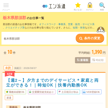
メニュー
気になる!
ログイン
検索
栃木県那須郡
のお仕事一覧
那須郡の派遣のお仕事情報です。
オフィスワーク・事務系
、
営業・販売・サービス系
、
クリエイティブ系
などのお仕事を取り揃えています。さらに、
短期
・
単発
などの期
間や、
職種未経験OK
などのこだわり条件で絞り込んでいただけます。
条件の変更
また、
那須塩原市
・
大田原市
など隣接エリアのお仕事もご確認いただけます。
栃木県那須郡
10
1,390
全
件
平均時給:
円
時給順
新着順
未読
掲載日
2026/08/07
NEW
【週2～】夕方までのデイサービス＊家庭と両
立ができる！｜時短OK｜扶養内勤務OK
職種未経験OK
交通費別途支給あり
土日祝日が休み
WEB登録OK
派遣
栃木県那須郡
勤務地