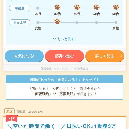
年齢層
20代
30代
40代
50代
60代
男女比率
女性
男性
もっと見る
気になる!
応募へ進む
詳しく見る
派遣会社
ケアスタッフィング株式会社
興味があったら「★気になる！」をタップ！
「気になる！」を押しておくと、派遣会社から
「面談確約」
や
「応募歓迎」
が届きます！
未読
掲載日
2026/08/07
NEW
＼空いた時間で働く！／日払いOK×1勤務3万