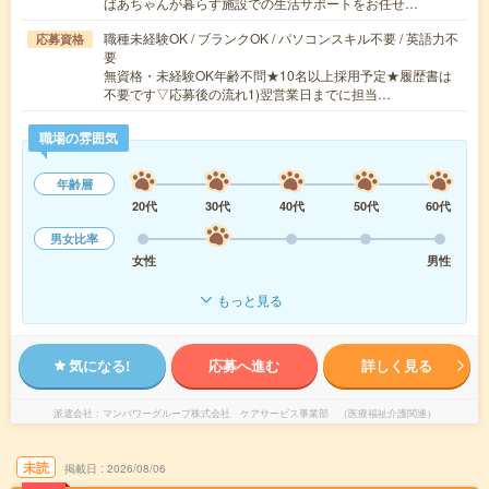
ばあちゃんが暮らす施設での生活サポートをお任せ…
職種未経験OK / ブランクOK / パソコンスキル不要 / 英語力不
応募資格
要
無資格・未経験OK年齢不問★10名以上採用予定★履歴書は
不要です▽応募後の流れ1)翌営業日までに担当…
職場の雰囲気
年齢層
20代
30代
40代
50代
60代
男女比率
女性
男性
もっと見る
気になる!
応募へ進む
詳しく見る
派遣会社
マンパワーグループ株式会社 ケアサービス事業部 （医療福祉介護関連）
未読
掲載日
2026/08/06