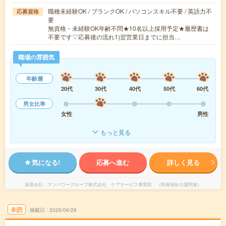
職種未経験OK / ブランクOK / パソコンスキル不要 / 英語力不
応募資格
要
無資格・未経験OK年齢不問★10名以上採用予定★履歴書は
不要です▽応募後の流れ1)翌営業日までに担当…
職場の雰囲気
年齢層
20代
30代
40代
50代
60代
男女比率
女性
男性
もっと見る
気になる!
応募へ進む
詳しく見る
派遣会社
マンパワーグループ株式会社 ケアサービス事業部 （医療福祉介護関連）
未読
掲載日
2026/06/26