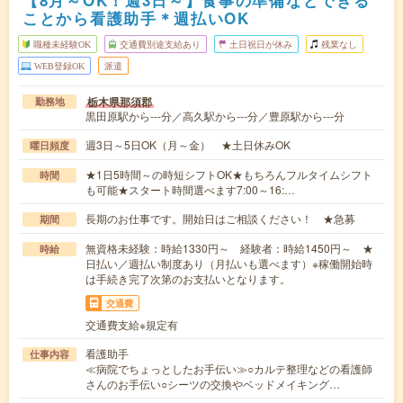
【8月～OK！週3日～】食事の準備などできる
ことから看護助手＊週払いOK
職種未経験OK
交通費別途支給あり
土日祝日が休み
残業なし
WEB登録OK
派遣
栃木県那須郡
勤務地
黒田原駅から---分／高久駅から---分／豊原駅から---分
週3日～5日OK（月～金） ★土日休みOK
曜日頻度
★1日5時間～の時短シフトOK★もちろんフルタイムシフト
時間
も可能★スタート時間選べます7:00～16:…
長期のお仕事です。開始日はご相談ください！ ★急募
期間
無資格未経験：時給1330円～ 経験者：時給1450円～ ★
時給
日払い／週払い制度あり（月払いも選べます）※稼働開始時
は手続き完了次第のお支払いとなります。
交通費
交通費支給※規定有
看護助手
仕事内容
≪病院でちょっとしたお手伝い≫○カルテ整理などの看護師
さんのお手伝い○シーツの交換やベッドメイキング…