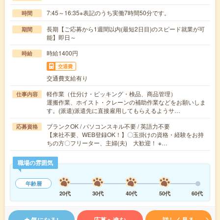
7:45～16:35※表記のうち実働7時間50分です。
時間
長期【ご応募から1週間以内(最短2日目)のスピード就業が可
期間
能】即日～
時給1400円
時給
交通費
交通費支給有り
軽作業（仕分け・ピッキング・検品、商品管理）
仕事内容
運搬作業、ホイスト・クレーンの補助作業などをお願いしま
す。(派遣)派遣先に直接雇用してもらえるようサ…
ブランクOK / パソコンスキル不要 / 英語力不要
応募資格
【来社不要、WEB登録OK！】〇玉掛けの資格・経験をお持
ちの方〇フリーター、主婦(夫) 大歓迎！ ※…
職場の雰囲気
年齢層
20代
30代
40代
50代
60代
気になる!
応募へ進む
詳しく見る