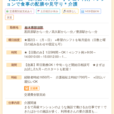
ョンで食事の配膳や見守り＊介護
交通費別途支給あり
土日祝日が休み
残業なし
WEB登録OK
派遣
栃木県那須郡
勤務地
黒田原駅から---分／高久駅から---分／豊原駅から---分
★週2日～（月～日） ※希望のシフトを毎月提出（日数と曜
曜日頻度
日の組み合わせや固定も可）
★【日勤のみ】1日5時間～OK！≪シフト例≫9:00～
時間
14:0010:00～15:0012:00～1…
【急募】即日勤務OK！中旬～など開始日相談可 ★まずは
期間
お試し2カ月～のスタートも歓迎！
経験者時給1650円～ 介護福祉士時給1700円～ ※日払い/
時給
週払いOK
交通費
交通費全額支給
介護関連
仕事内容
まるで高級マンションのような施設で働けるお仕事です！で
きたばかりの施設が多く、利用者さんの要介護度も…