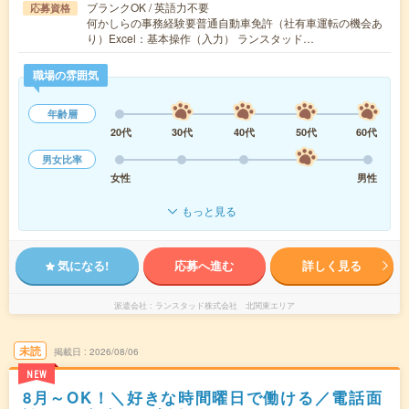
ブランクOK / 英語力不要
応募資格
何かしらの事務経験要普通自動車免許（社有車運転の機会あ
り）Excel：基本操作（入力） ランスタッド…
職場の雰囲気
年齢層
20代
30代
40代
50代
60代
男女比率
女性
男性
もっと見る
気になる!
応募へ進む
詳しく見る
派遣会社
ランスタッド株式会社 北関東エリア
未読
掲載日
2026/08/06
NEW
8月～OK！＼好きな時間曜日で働ける／電話面