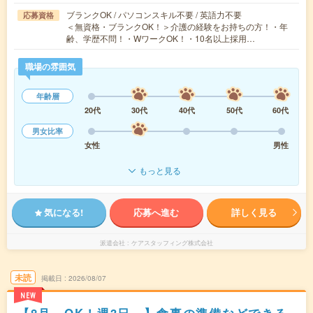
ブランクOK / パソコンスキル不要 / 英語力不要
応募資格
＜無資格・ブランクOK！＞介護の経験をお持ちの方！・年
齢、学歴不問！・WワークOK！・10名以上採用…
職場の雰囲気
年齢層
20代
30代
40代
50代
60代
男女比率
女性
男性
もっと見る
気になる!
応募へ進む
詳しく見る
派遣会社
ケアスタッフィング株式会社
未読
掲載日
2026/08/07
NEW