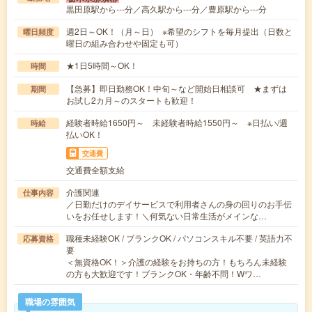
黒田原駅から---分／高久駅から---分／豊原駅から---分
週2日～OK！（月～日） ※希望のシフトを毎月提出（日数と
曜日頻度
曜日の組み合わせや固定も可）
★1日5時間～OK！
時間
【急募】即日勤務OK！中旬～など開始日相談可 ★まずは
期間
お試し2カ月～のスタートも歓迎！
経験者時給1650円～ 未経験者時給1550円～ ※日払い/週
時給
払いOK！
交通費
交通費全額支給
介護関連
仕事内容
／日勤だけのデイサービスで利用者さんの身の回りのお手伝
いをお任せします！＼何気ない日常生活がメインな…
職種未経験OK / ブランクOK / パソコンスキル不要 / 英語力不
応募資格
要
＜無資格OK！＞介護の経験をお持ちの方！もちろん未経験
の方も大歓迎です！ブランクOK・年齢不問！Wワ…
職場の雰囲気