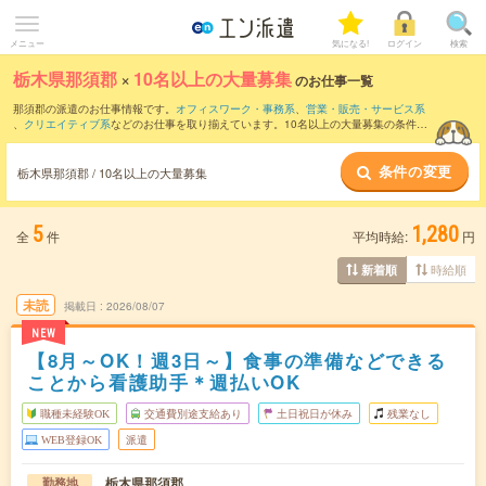
メニュー
気になる!
ログイン
検索
栃木県那須郡
×
10名以上の大量募集
のお仕事一覧
那須郡の派遣のお仕事情報です。
オフィスワーク・事務系
、
営業・販売・サービス系
、
クリエイティブ系
などのお仕事を取り揃えています。10名以上の大量募集の条件の
他に、
交通費別途支給あり
、
職種未経験OK
、
友だちと一緒の応募OK
などのこだわり
条件も取り揃えています。
条件の変更
栃木県那須郡 / 10名以上の大量募集
5
1,280
全
件
平均時給:
円
時給順
新着順
未読
掲載日
2026/08/07
NEW
【8月～OK！週3日～】食事の準備などできる
ことから看護助手＊週払いOK
職種未経験OK
交通費別途支給あり
土日祝日が休み
残業なし
WEB登録OK
派遣
栃木県那須郡
勤務地