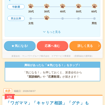
年齢層
20代
30代
40代
50代
60代
男女比率
女性
男性
もっと見る
気になる!
応募へ進む
詳しく見る
派遣会社
マンパワーグループ株式会社 ケアサービス事業部 （医療福祉介護関連）
興味があったら「★気になる！」をタップ！
「気になる！」を押しておくと、派遣会社から
「面談確約」
や
「応募歓迎」
が届きます！
未読
掲載日
2026/08/07
NEW
「ワガママ」「キャリア相談」「グチ」も