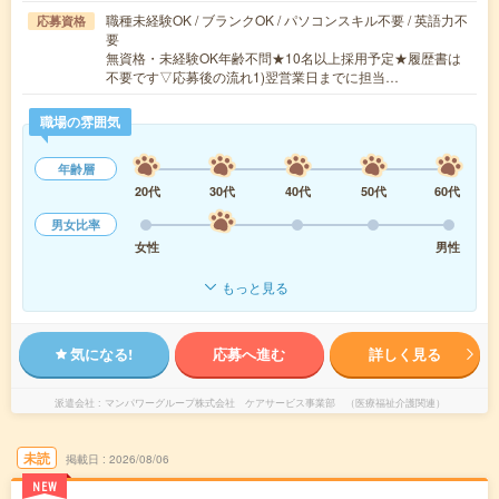
職種未経験OK / ブランクOK / パソコンスキル不要 / 英語力不
応募資格
要
無資格・未経験OK年齢不問★10名以上採用予定★履歴書は
不要です▽応募後の流れ1)翌営業日までに担当…
職場の雰囲気
年齢層
20代
30代
40代
50代
60代
男女比率
女性
男性
もっと見る
気になる!
応募へ進む
詳しく見る
派遣会社
マンパワーグループ株式会社 ケアサービス事業部 （医療福祉介護関連）
未読
掲載日
2026/08/06
NEW