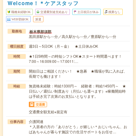
Welcome！＊ケアスタッフ
職種未経験OK
交通費別途支給あり
土日祝日が休み
残業なし
WEB登録OK
派遣
栃木県那須郡
勤務地
黒田原駅から---分／高久駅から---分／豊原駅から---分
週3日～5日OK（月～金） ★土日休みOK
曜日頻度
★1日5時間～の時短シフトOK★スタート時間選べます！
時間
7:00～16:009:00～17:0011:…
開始日はご相談ください！ ★急募 ★職場が気に入れば、
期間
長期でも働けます！
無資格未経験：時給1330円～ 経験者：時給1450円～ ★
時給
日払い／週払い制度あり（月払いも選べます）※稼働開始時
は手続き完了次第のお支払いとなります。
交通費
交通費全額支給※規定有
介護関連
仕事内容
＊入居者の方の「ありがとう」が嬉しい＊おじいちゃん、お
ばあちゃんが暮らす施設での生活サポートをお任せ…