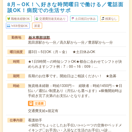
8月～OK！＼好きな時間曜日で働ける／電話面
談OK！病院での生活サポ
職種未経験OK
交通費別途支給あり
土日祝日が休み
残業なし
WEB登録OK
派遣
栃木県那須郡
勤務地
黒田原駅から---分／高久駅から---分／豊原駅から---分
週3日～5日OK（月～金） ★土日休みOK
曜日頻度
★1日5時間～の時短シフトOK★都合に合わせてシフトが決
時間
められますシフト例：7：00～16：009：…
長期のお仕事です。開始日はご相談ください！ ★急募
期間
無資格未経験：時給1330円～ 経験者：時給1450円～★日
時給
払い／週払い制度あり（月払いも選べます）※稼働開始時は
手続き完了次第のお支払いとなります。
交通費
交通費支給※規定有
看護助手
仕事内容
≪病院でちょっとしたお手伝い≫○シーツの交換やベッドメ
イキング〇お手洗い・入浴など生活のお手伝い○診…