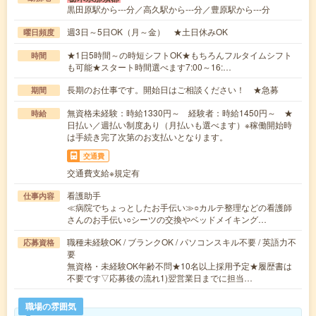
黒田原駅から---分／高久駅から---分／豊原駅から---分
週3日～5日OK（月～金） ★土日休みOK
曜日頻度
★1日5時間～の時短シフトOK★もちろんフルタイムシフト
時間
も可能★スタート時間選べます7:00～16:…
長期のお仕事です。開始日はご相談ください！ ★急募
期間
無資格未経験：時給1330円～ 経験者：時給1450円～ ★
時給
日払い／週払い制度あり（月払いも選べます）※稼働開始時
は手続き完了次第のお支払いとなります。
交通費
交通費支給※規定有
看護助手
仕事内容
≪病院でちょっとしたお手伝い≫○カルテ整理などの看護師
さんのお手伝い○シーツの交換やベッドメイキング…
職種未経験OK / ブランクOK / パソコンスキル不要 / 英語力不
応募資格
要
無資格・未経験OK年齢不問★10名以上採用予定★履歴書は
不要です▽応募後の流れ1)翌営業日までに担当…
職場の雰囲気