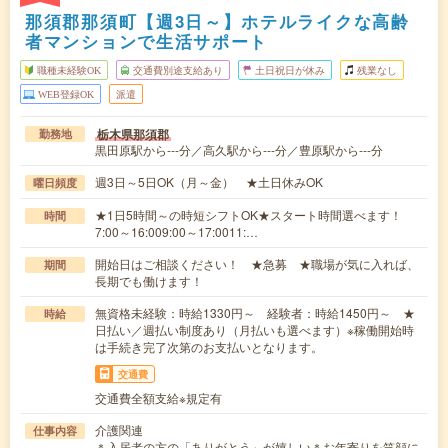
那須郡那須町【週3日～】ホテルライクな高齢
者マンションで生活サポート
職種未経験OK
交通費別途支給あり
土日祝日が休み
残業なし
WEB登録OK
派遣
栃木県那須郡
勤務地
黒田原駅から---分／高久駅から---分／豊原駅から---分
週3日～5日OK（月～金） ★土日休みOK
曜日頻度
★1日5時間～の時短シフトOK★スタート時間選べます！
時間
7:00～16:009:00～17:0011:…
開始日はご相談ください！ ★急募 ★職場が気に入れば、
期間
長期でも働けます！
無資格未経験：時給1330円～ 経験者：時給1450円～ ★
時給
日払い／週払い制度あり（月払いも選べます）※稼働開始時
は手続き完了次第のお支払いとなります。
交通費
交通費全額支給※規定有
介護関連
仕事内容
＊入居者の方の「ありがとう」が嬉しい＊お年寄りを笑顔に