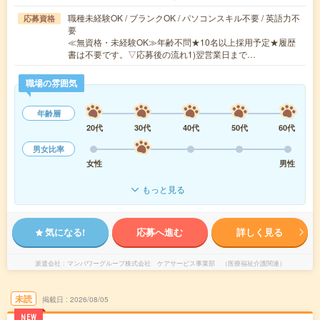
職種未経験OK / ブランクOK / パソコンスキル不要 / 英語力不
応募資格
要
≪無資格・未経験OK≫年齢不問★10名以上採用予定★履歴
書は不要です。▽応募後の流れ1)翌営業日まで…
職場の雰囲気
年齢層
20代
30代
40代
50代
60代
男女比率
女性
男性
もっと見る
気になる!
応募へ進む
詳しく見る
派遣会社
マンパワーグループ株式会社 ケアサービス事業部 （医療福祉介護関連）
未読
掲載日
2026/08/05
NEW