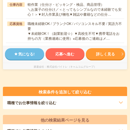
軽作業（仕分け・ピッキング・検品、商品管理）
仕事内容
＼お菓子の仕分け／＜とってもシンプルなので未経験でも安
心！＞▼封入作業及び梱包▼雑誌や書籍などの仕分…
職種未経験OK / ブランクOK / パソコンスキル不要 / 英語力不
応募資格
要
▼未経験OK！（副業歓迎☆）▼高校生不可▼携帯電話をお
持ちの方（業務連絡に使用）※応募後のご連絡はメ…
気になる!
応募へ進む
詳しく見る
派遣会社
株式会社バイトレ（キャムコムグループ）
検索条件を追加して絞り込む
職種
でお仕事情報を絞り込む
他の検索結果ページを見る