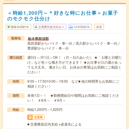
＜時給1,200円～＊好きな時にお仕事＞お菓子
のモクモク仕分け
職種未経験OK
交通費別途支給あり
WEB登録OK
派遣
栃木県那須郡
勤務地
黒田原駅からバイク・車---分／高久駅からバイク・車---分／
豊原駅からバイク・車---分
週0日～/月1日～OK！ （月～日のあいだ） ★「土曜と日曜だ
曜日頻度
け」など色々な働き方ができます！ ★お仕事ゼロの週があっ
ても大丈夫。 働きたい日、お休みの希望はお気軽にご相談く
ださい！
9:00～17:0010:00～19:00 など■ 他の時間帯もお気軽にご
時間
相談ください！
単発1日～！ ★勤務開始日や期間はお気軽にご相談くださ
期間
い！ ＃8月～ ＃9月～
時給1,200円～1,625円
時給
交通費
■ 交通費規定内支給 ※派遣先による