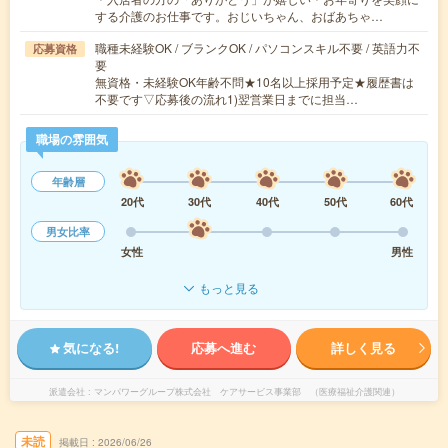
する介護のお仕事です。おじいちゃん、おばあちゃ…
職種未経験OK / ブランクOK / パソコンスキル不要 / 英語力不
応募資格
要
無資格・未経験OK年齢不問★10名以上採用予定★履歴書は
不要です▽応募後の流れ1)翌営業日までに担当…
職場の雰囲気
年齢層
20代
30代
40代
50代
60代
男女比率
女性
男性
もっと見る
気になる!
応募へ進む
詳しく見る
派遣会社
マンパワーグループ株式会社 ケアサービス事業部 （医療福祉介護関連）
未読
掲載日
2026/06/26