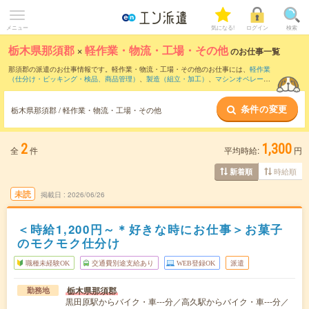
メニュー
気になる!
ログイン
検索
栃木県那須郡
×
軽作業・物流・工場・その他
のお仕事一覧
那須郡の派遣のお仕事情報です。軽作業・物流・工場・その他のお仕事には、
軽作業
（仕分け・ピッキング・検品、商品管理）
、
製造（組立・加工）
、
マシンオペレータ
ー
などがあります。さらに、
短期
・
単発
などの期間や、
職種未経験OK
などのこだわり
条件で絞り込んでいただけます。
条件の変更
栃木県那須郡 / 軽作業・物流・工場・その他
2
1,300
全
件
平均時給:
円
時給順
新着順
未読
掲載日
2026/06/26
＜時給1,200円～＊好きな時にお仕事＞お菓子
のモクモク仕分け
職種未経験OK
交通費別途支給あり
WEB登録OK
派遣
栃木県那須郡
勤務地
黒田原駅からバイク・車---分／高久駅からバイク・車---分／