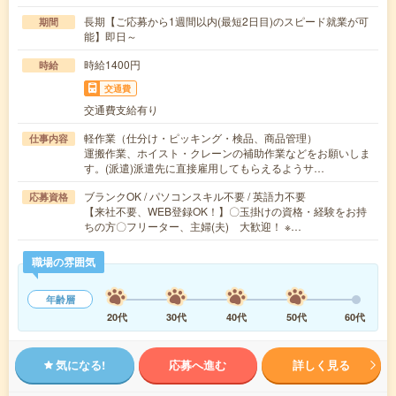
長期【ご応募から1週間以内(最短2日目)のスピード就業が可
期間
能】即日～
時給1400円
時給
交通費
交通費支給有り
軽作業（仕分け・ピッキング・検品、商品管理）
仕事内容
運搬作業、ホイスト・クレーンの補助作業などをお願いしま
す。(派遣)派遣先に直接雇用してもらえるようサ…
ブランクOK / パソコンスキル不要 / 英語力不要
応募資格
【来社不要、WEB登録OK！】〇玉掛けの資格・経験をお持
ちの方〇フリーター、主婦(夫) 大歓迎！ ※…
職場の雰囲気
年齢層
20代
30代
40代
50代
60代
気になる!
応募へ進む
詳しく見る