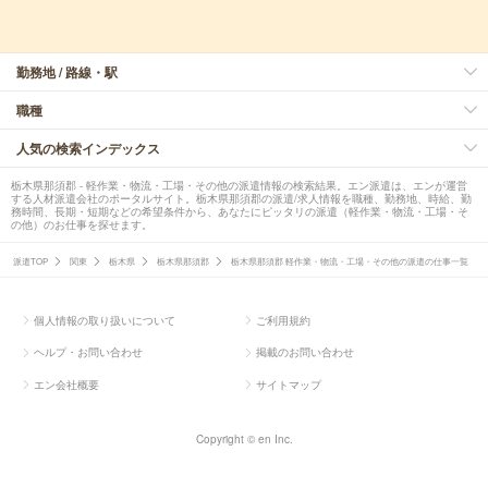
勤務地 / 路線・駅
職種
人気の検索インデックス
栃木県那須郡 - 軽作業・物流・工場・その他の派遣情報の検索結果。エン派遣は、エンが運営
する人材派遣会社のポータルサイト。栃木県那須郡の派遣/求人情報を職種、勤務地、時給、勤
務時間、長期・短期などの希望条件から、あなたにピッタリの派遣（軽作業・物流・工場・そ
の他）のお仕事を探せます。
派遣TOP
関東
栃木県
栃木県那須郡
栃木県那須郡 軽作業・物流・工場・その他の派遣の仕事一覧
個人情報の取り扱いについて
ご利用規約
ヘルプ・お問い合わせ
掲載のお問い合わせ
エン会社概要
サイトマップ
Copyright © en Inc.