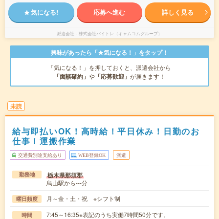
気になる!
応募へ進む
詳しく見る
派遣会社
株式会社バイトレ（キャムコムグループ）
興味があったら「★気になる！」をタップ！
「気になる！」を押しておくと、派遣会社から
「面談確約」
や
「応募歓迎」
が届きます！
未読
給与即払いOK！高時給！平日休み！日勤のお
仕事！運搬作業
交通費別途支給あり
WEB登録OK
派遣
栃木県那須郡
勤務地
烏山駅から---分
月～金・土・祝 ※シフト制
曜日頻度
7:45～16:35※表記のうち実働7時間50分です。
時間