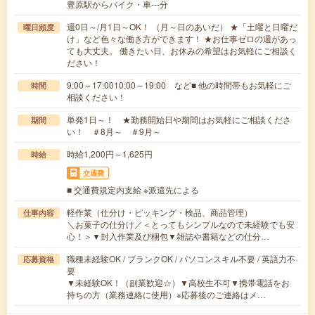
豊原駅からバイク・車---分
週0日～/月1日～OK！ （月～日のあいだ） ★「土曜と日曜だ
曜日頻度
け」など色々な働き方ができます！ ★お仕事ゼロの週があっ
ても大丈夫。 働きたい日、お休みの希望はお気軽にご相談く
ださい！
9:00～17:0010:00～19:00 など■ 他の時間帯もお気軽にご
時間
相談ください！
単発1日～！ ★勤務開始日や期間はお気軽にご相談くださ
期間
い！ ＃8月～ ＃9月～
時給1,200円～1,625円
時給
交通費
■ 交通費規定内支給 ※派遣先による
軽作業（仕分け・ピッキング・検品、商品管理）
仕事内容
＼お菓子の仕分け／＜とってもシンプルなので未経験でも安
心！＞▼封入作業及び梱包▼雑誌や書籍などの仕分…
職種未経験OK / ブランクOK / パソコンスキル不要 / 英語力不
応募資格
要
▼未経験OK！（副業歓迎☆）▼高校生不可▼携帯電話をお
持ちの方（業務連絡に使用）※応募後のご連絡はメ…