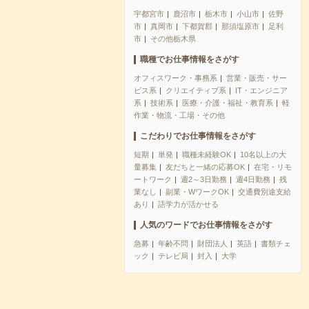
宇都宮市
鹿沼市
栃木市
小山市
佐野
市
真岡市
下都賀郡
那須塩原市
足利
市
その他栃木県
職種でお仕事情報をさがす
オフィスワーク・事務系
営業・販売・サー
ビス系
クリエイティブ系
IT・エンジニア
系
技術系
医療・介護・福祉・教育系
軽
作業・物流・工場・その他
こだわりでお仕事情報をさがす
短期
単発
職種未経験OK
10名以上の大
量募集
友だちと一緒の応募OK
在宅・リモ
ートワーク
週2～3日勤務
週4日勤務
残
業なし
副業・WワークOK
交通費別途支給
あり
語学力が活かせる
人気のワードでお仕事情報をさがす
急募
年齢不問
財団法人
英語
書類チェ
ック
テレビ局
封入
大学