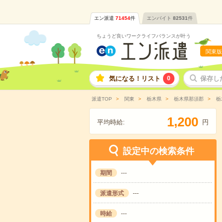
エン派遣
71454
件
エンバイト
82531
件
ちょうど良いワークライフバランスが叶う
関東版
気になる！リスト
0
保存し
派遣TOP
関東
栃木県
栃木県那須郡
栃
,
1
2
0
0
平均時給:
円
設定中の検索条件
期間
---
派遣形式
---
時給
---