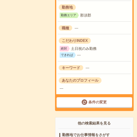
勤務地
那須郡
勤務エリア
職種
---
こだわりINDEX
土日祝のみ勤務
絶対
---
できれば
キーワード
---
あなたのプロフィール
---
条件の変更
他の検索結果を見る
勤務地でお仕事情報をさがす