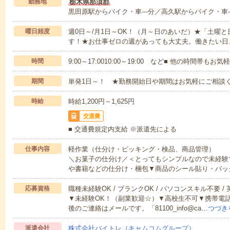
勤務地
栃木県那須郡
黒田原駅からバイク・車---分／高久駅からバイク・車--
曜日頻度
週0日～/月1日～OK！（月～日のあいだ）★「土曜
す！★お仕事ゼロの週があっても大丈夫。働きたい日
時間
9:00～17:0010:00～19:00 など■ 他の時間帯も
期間
単発1日～！ ★勤務開始日や期間はお気軽にご相談く
時給
時給1,200円～1,625円
交通費
■ 交通費規定内支給 ※派遣先による
仕事内容
軽作業（仕分け・ピッキング・検品、商品管理）
＼お菓子の仕分け／＜とってもシンプルなので未経験
や書籍などの仕分け・梱包▼商品のシール貼り・パッ
応募資格
職種未経験OK / ブランクOK / パソコンスキル不要 /
▼未経験OK！（副業歓迎☆）▼高校生不可▼携帯電
後のご連絡はメールです。「81100_info@ca…
つづき
派遣会社
株式会社バイトレ（キャムコムグループ）