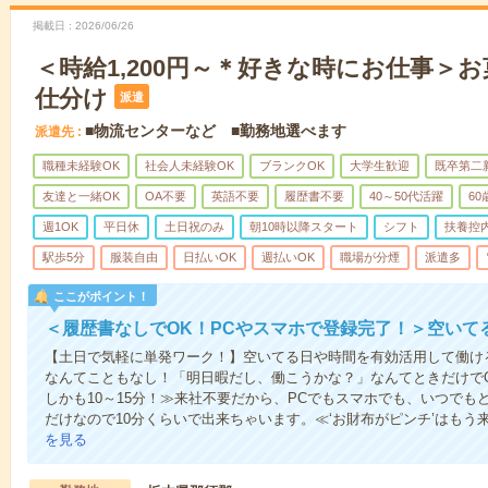
掲載日
2026/06/26
＜時給1,200円～＊好きな時にお仕事＞
仕分け
派遣
■物流センターなど ■勤務地選べます
派遣先
職種未経験OK
社会人未経験OK
ブランクOK
大学生歓迎
既卒第二
友達と一緒OK
OA不要
英語不要
履歴書不要
40～50代活躍
6
週1OK
平日休
土日祝のみ
朝10時以降スタート
シフト
扶養控
駅歩5分
服装自由
日払いOK
週払いOK
職場が分煙
派遣多
ここがポイント！
＜履歴書なしでOK！PCやスマホで登録完了！＞空いて
【土日で気軽に単発ワーク！】空いてる日や時間を有効活用して働け
なんてこともなし！「明日暇だし、働こうかな？」なんてときだけでO
しかも10～15分！≫来社不要だから、PCでもスマホでも、いつで
だけなので10分くらいで出来ちゃいます。≪‘お財布がピンチ’はもう
を見る