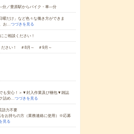
-分／豊原駅からバイク・車---分
と日曜だけ」など色々な働き方ができま
、お…
つづきを見る
お気軽にご相談ください！
ださい！ ＃8月～ ＃9月～
でも安心！＞▼封入作業及び梱包▼雑誌
ク詰め…
つづきを見る
 英語力不要
話をお持ちの方（業務連絡に使用）※応募
を見る