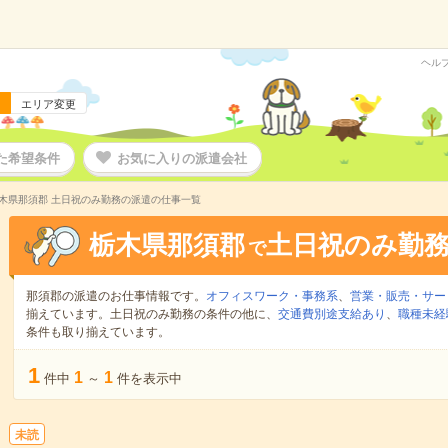
ヘル
エリア変更
た希望条件
お気に入りの派遣会社
木県那須郡 土日祝のみ勤務の派遣の仕事一覧
栃木県那須郡
土日祝のみ勤
で
那須郡の派遣のお仕事情報です。
オフィスワーク・事務系
、
営業・販売・サー
揃えています。土日祝のみ勤務の条件の他に、
交通費別途支給あり
、
職種未経
条件も取り揃えています。
1
1
1
件中
～
件を表示中
未読