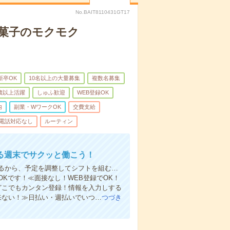
No.BAIT8110431GT17
お菓子のモクモク
新卒OK
10名以上の大量募集
複数名募集
0歳以上活躍
しゅふ歓迎
WEB登録OK
内
副業・WワークOK
交費支給
電話対応なし
ルーティン
る週末でサクッと働こう！
るから、予定を調整してシフトを組む…
Kです！≪面接なし！WEB登録でOK！
もどこでもカンタン登録！情報を入力しする
来ない！≫日払い・週払いでいつ…
つづき