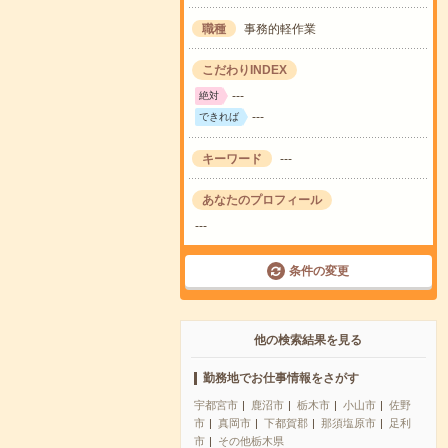
職種
事務的軽作業
こだわりINDEX
---
絶対
---
できれば
キーワード
---
あなたのプロフィール
---
条件の変更
他の検索結果を見る
勤務地でお仕事情報をさがす
宇都宮市
鹿沼市
栃木市
小山市
佐野
市
真岡市
下都賀郡
那須塩原市
足利
市
その他栃木県