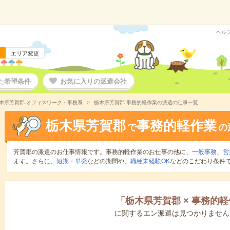
ヘル
エリア変更
た希望条件
お気に入りの派遣会社
木県芳賀郡 オフィスワーク・事務系
栃木県芳賀郡 事務的軽作業の派遣の仕事一覧
栃木県芳賀郡
事務的軽作業
で
の
芳賀郡の派遣のお仕事情報です。事務的軽作業のお仕事の他に、
一般事務
、
営
ます。さらに、
短期
・
単発
などの期間や、
職種未経験OK
などのこだわり条件
「
栃木県芳賀郡
×
事務的軽
に関するエン派遣は見つかりません