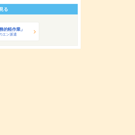
見る
務的軽作業」
のエン派遣