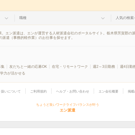
職種
人気の検索
結果。エン派遣は、エンが運営する人材派遣会社のポータルサイト。栃木県芳賀郡の
の派遣（事務的軽作業）のお仕事を探せます。
募集
友だちと一緒の応募OK
在宅・リモートワーク
週2～3日勤務
週4日勤
学力が活かせる
り扱いについて
ご利用規約
ヘルプ・お問い合わせ
エン会社概要
掲載
ちょうど良いワークライフバランスが叶う
エン派遣