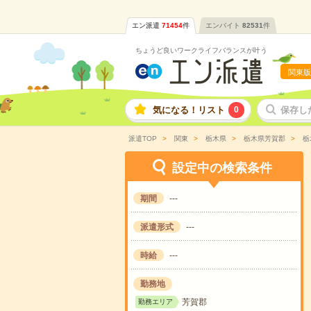
エン派遣
71454
件
エンバイト
82531
件
ちょうど良いワークライフバランスが叶う
関東版
気になる！リスト
0
保存し
派遣TOP
関東
栃木県
栃木県芳賀郡
栃
設定中の検索条件
期間
---
派遣形式
---
時給
---
勤務地
芳賀郡
勤務エリア