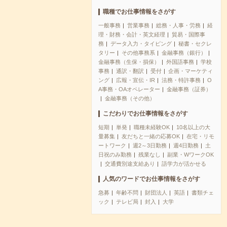
職種でお仕事情報をさがす
一般事務
営業事務
総務・人事・労務
経
理・財務・会計・英文経理
貿易・国際事
務
データ入力・タイピング
秘書・セクレ
タリー
その他事務系
金融事務（銀行）
金融事務（生保・損保）
外国語事務
学校
事務
通訳・翻訳
受付
企画・マーケティ
ング
広報・宣伝・IR
法務・特許事務
O
A事務・OAオペレーター
金融事務（証券）
金融事務（その他）
こだわりでお仕事情報をさがす
短期
単発
職種未経験OK
10名以上の大
量募集
友だちと一緒の応募OK
在宅・リモ
ートワーク
週2～3日勤務
週4日勤務
土
日祝のみ勤務
残業なし
副業・WワークOK
交通費別途支給あり
語学力が活かせる
人気のワードでお仕事情報をさがす
急募
年齢不問
財団法人
英語
書類チェ
ック
テレビ局
封入
大学