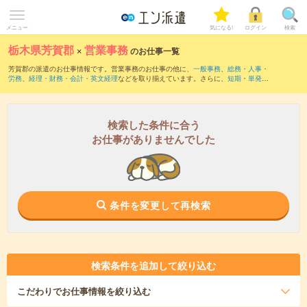
メニュー
気になる!
ログイン
検索
栃木県芳賀郡
×
営業事務
のお仕事一覧
芳賀郡の派遣のお仕事情報です。営業事務のお仕事の他に、
一般事務
、
総務・人事・
労務
、
経理・財務・会計・英文経理
などを取り揃えています。さらに、
短期
・
単発
な
どの期間や、
職種未経験OK
などのこだわり条件で絞り込んでいただけます。職種辞
典：
営業事務のお仕事とは？とは？
検索した条件に合う
お仕事がありませんでした
条件を変更して再検索
検索条件を追加して絞り込む
こだわり
でお仕事情報を絞り込む