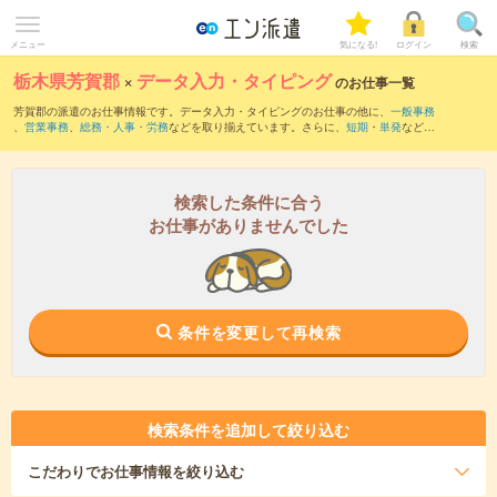
メニュー
気になる!
ログイン
検索
栃木県芳賀郡
×
データ入力・タイピング
のお仕事一覧
芳賀郡の派遣のお仕事情報です。データ入力・タイピングのお仕事の他に、
一般事務
、
営業事務
、
総務・人事・労務
などを取り揃えています。さらに、
短期
・
単発
などの
期間や、
職種未経験OK
などのこだわり条件で絞り込んでいただけます。職種辞典：
デ
ータ入力・タイピングのお仕事とは？とは？
検索した条件に合う
お仕事がありませんでした
条件を変更して再検索
検索条件を追加して絞り込む
こだわり
でお仕事情報を絞り込む