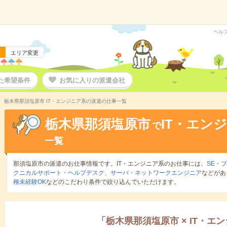
ヘル
エリア変更
た希望条件
お気に入りの派遣会社
栃木県那須塩原市 IT・エンジニア系の派遣の仕事一覧
栃木県那須塩原市
IT・エン
で
一覧
那須塩原市の派遣のお仕事情報です。IT・エンジニア系のお仕事には、
SE・
クニカルサポート・ヘルプデスク
、
サーバ・ネットワークエンジニア
などがあ
種未経験OK
などのこだわり条件で絞り込んでいただけます。
「
栃木県那須塩原市
×
IT・エ