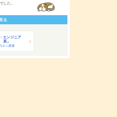
でした。
見る
T・エンジニア
系」
のエン派遣