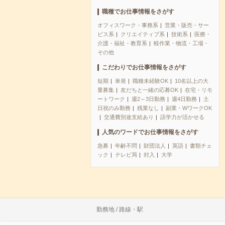
職種でお仕事情報をさがす
オフィスワーク・事務系
営業・販売・サー
ビス系
クリエイティブ系
技術系
医療・
介護・福祉・教育系
軽作業・物流・工場・
その他
こだわりでお仕事情報をさがす
短期
単発
職種未経験OK
10名以上の大
量募集
友だちと一緒の応募OK
在宅・リモ
ートワーク
週2～3日勤務
週4日勤務
土
日祝のみ勤務
残業なし
副業・WワークOK
交通費別途支給あり
語学力が活かせる
人気のワードでお仕事情報をさがす
急募
年齢不問
財団法人
英語
書類チェ
ック
テレビ局
封入
大学
勤務地 / 路線・駅