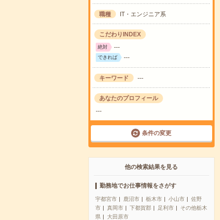
職種
IT・エンジニア系
こだわりINDEX
---
絶対
---
できれば
キーワード
---
あなたのプロフィール
---
条件の変更
他の検索結果を見る
勤務地でお仕事情報をさがす
宇都宮市
鹿沼市
栃木市
小山市
佐野
市
真岡市
下都賀郡
足利市
その他栃木
県
大田原市