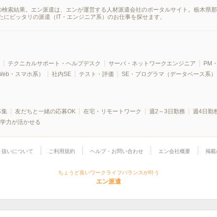
情報の検索結果。エン派遣は、エンが運営する人材派遣会社のポータルサイト。栃木県
たにピッタリの派遣（IT・エンジニア系）のお仕事を探せます。
テクニカルサポート・ヘルプデスク
サーバ・ネットワークエンジニア
PM・
Web・スマホ系）
社内SE
テスト・評価
SE・プログラマ（データベース系）
募集
友だちと一緒の応募OK
在宅・リモートワーク
週2～3日勤務
週4日勤
学力が活かせる
り扱いについて
ご利用規約
ヘルプ・お問い合わせ
エン会社概要
掲載
ちょうど良いワークライフバランスが叶う
エン派遣