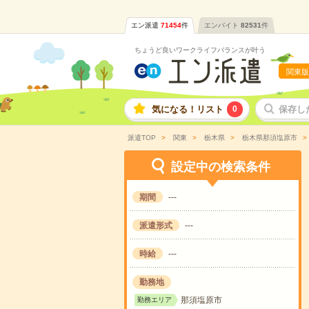
エン派遣
71454
件
エンバイト
82531
件
ちょうど良いワークライフバランスが叶う
関東版
気になる！リスト
0
保存し
派遣TOP
関東
栃木県
栃木県那須塩原市
設定中の検索条件
期間
---
派遣形式
---
時給
---
勤務地
那須塩原市
勤務エリア