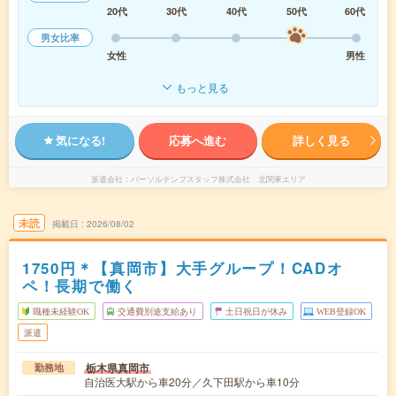
20代
30代
40代
50代
60代
男女比率
女性
男性
もっと見る
気になる!
応募へ進む
詳しく見る
派遣会社
パーソルテンプスタッフ株式会社 北関東エリア
未読
掲載日
2026/08/02
1750円＊【真岡市】大手グループ！CADオ
ペ！長期で働く
職種未経験OK
交通費別途支給あり
土日祝日が休み
WEB登録OK
派遣
栃木県真岡市
勤務地
自治医大駅から車20分／久下田駅から車10分