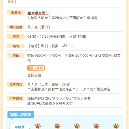
派遣
栃木県真岡市
勤務地
自治医大駅から車20分／久下田駅から車10分
月～金（週5日）
曜日頻度
08:30～17:30(実働8時間 休憩1時間)
時間
【急募】即日～長期 ※即日～！
期間
時給1650円～1700円 月収例 264,000円～272,000円+残業
時給
代
交通費
全額支給
ＣＡＤ（土木・建築・設備）
仕事内容
＊図面作成＊部材寸法の修正＊データ作成＊電話対応
職種未経験OK / ブランクOK / 英語力不要
応募資格
建設CADの経験をお持ちの方
職場の雰囲気
年齢層