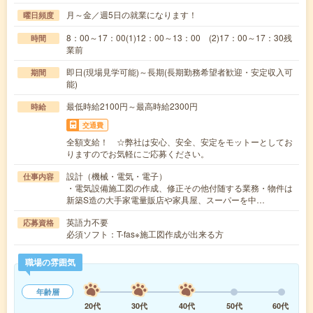
月～金／週5日の就業になります！
曜日頻度
8：00～17：00(1)12：00～13：00 (2)17：00～17：30残
時間
業前
即日(現場見学可能)～長期(長期勤務希望者歓迎・安定収入可
期間
能)
最低時給2100円～最高時給2300円
時給
交通費
全額支給！ ☆弊社は安心、安全、安定をモットーとしてお
りますのでお気軽にご応募ください。
設計（機械・電気・電子）
仕事内容
・電気設備施工図の作成、修正その他付随する業務・物件は
新築S造の大手家電量販店や家具屋、スーパーを中…
英語力不要
応募資格
必須ソフト：T-fas※施工図作成が出来る方
職場の雰囲気
年齢層
20代
30代
40代
50代
60代