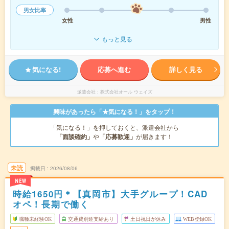
男女比率
女性
男性
もっと見る
気になる!
応募へ進む
詳しく見る
派遣会社
株式会社オール ウェイズ
興味があったら「★気になる！」をタップ！
「気になる！」を押しておくと、派遣会社から
「面談確約」
や
「応募歓迎」
が届きます！
未読
掲載日
2026/08/06
NEW
時給1650円＊【真岡市】大手グループ！CAD
オペ！長期で働く
職種未経験OK
交通費別途支給あり
土日祝日が休み
WEB登録OK