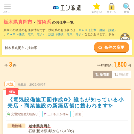
メニュー
気になる!
ログイン
検索
栃木県真岡市
×
技術系
のお仕事一覧
真岡市の派遣のお仕事情報です。技術系のお仕事には、
ＣＡＤ（土木・建築・設備）
、
ＣＡＤ（機械・電気・電子）
、
設計（機械・電気・電子）
などがあります。さら
に、
短期
・
単発
などの期間や、
職種未経験OK
などのこだわり条件で絞り込んでいただ
けます。
条件の変更
栃木県真岡市 / 技術系
3
1,800
全
件
平均時給:
円
時給順
新着順
未読
掲載日
2026/08/07
NEW
《電気設備施工図作成✿》誰もが知っている小
売店・商業施設の新築店舗に携われます✨
交通費別途支給あり
土日祝日が休み
派遣
栃木県真岡市
勤務地
石橋(栃木県)駅からバス30分