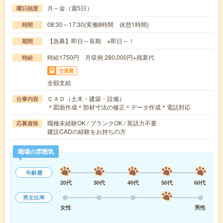
月～金（週5日）
曜日頻度
08:30～17:30(実働8時間 休憩1時間)
時間
【急募】即日～長期 ※即日～！
期間
時給1750円 月収例 280,000円+残業代
時給
交通費
全額支給
ＣＡＤ（土木・建築・設備）
仕事内容
＊図面作成＊部材寸法の修正＊データ作成＊電話対応
職種未経験OK / ブランクOK / 英語力不要
応募資格
建設CADの経験をお持ちの方
職場の雰囲気
年齢層
20代
30代
40代
50代
60代
男女比率
女性
男性