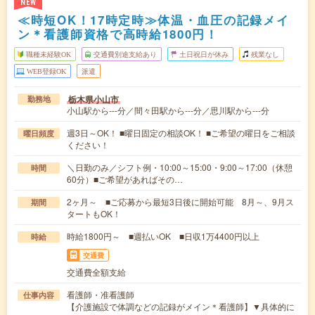
NEW
≪時短OK！17時定時≫体温・血圧の記録メイ
ン＊看護師資格で高時給1800円！
職種未経験OK
交通費別途支給あり
土日祝日が休み
残業なし
WEB登録OK
派遣
栃木県小山市
勤務地
小山駅から---分／間々田駅から---分／思川駅から---分
週3日～OK！ ■曜日固定の相談OK！ ■ご希望の曜日をご相談
曜日頻度
ください！
＼日勤のみ／シフト例・10:00～15:00・9:00～17:00（休憩
時間
60分）■ご希望があればその…
2ヶ月～ ■ご応募から最短3日後に開始可能 8月～、9月ス
期間
タートもOK！
時給1800円～ ■週払いOK ■日収1万4400円以上
時給
交通費
交通費全額支給
看護師・准看護師
仕事内容
【介護施設で体調などの記録がメイン＊看護師】▼具体的に