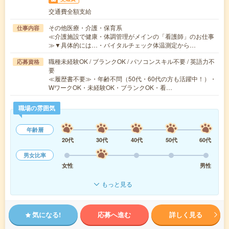
交通費全額支給
その他医療・介護・保育系
仕事内容
≪介護施設で健康・体調管理がメインの「看護師」のお仕事
≫▼具体的には…・バイタルチェック体温測定から…
職種未経験OK / ブランクOK / パソコンスキル不要 / 英語力不
応募資格
要
≪履歴書不要≫・年齢不問（50代・60代の方も活躍中！）・
WワークOK・未経験OK・ブランクOK・看…
職場の雰囲気
年齢層
20代
30代
40代
50代
60代
男女比率
女性
男性
もっと見る
気になる!
応募へ進む
詳しく見る