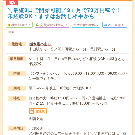
NEW
＼最短3日で開始可能／3ヵ月で73万円稼ぐ！
未経験OK＊まずはお話し相手から
職種未経験OK
交通費別途支給あり
土日祝日が休み
WEB登録OK
派遣
栃木県小山市
勤務地
小山駅から---分／間々田駅から---分／思川駅から---分
シフト制（月～日） ※平日のみなどの相談もOK ※週3なども
曜日頻度
相談OK
【シフト例】07:00～16:0009:00～18:0017:00～09:00※ 上記
時間
は一例です！そ…
即日～2ヶ月以上 ■開始日の相談OK！
期間
無資格の方：時給1400円～1750円 / 介護福祉士：時給1700
時給
円～2125円 / 初任者以上：時給1500円～1875円
交通費
全額支給
介護関連
仕事内容
／利用者の方の日常生活をサポート！＼▽具体的には…・買