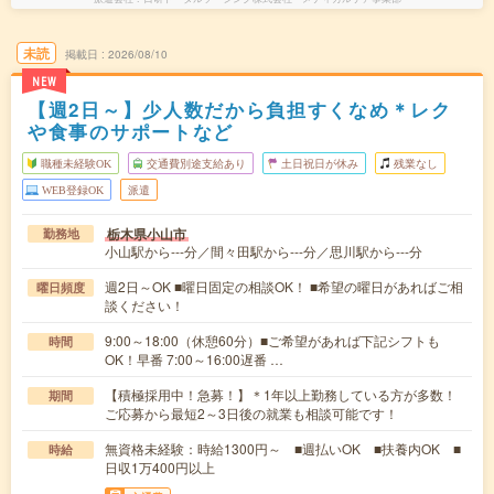
未読
掲載日
2026/08/10
NEW
【週2日～】少人数だから負担すくなめ＊レク
や食事のサポートなど
職種未経験OK
交通費別途支給あり
土日祝日が休み
残業なし
WEB登録OK
派遣
栃木県小山市
勤務地
小山駅から---分／間々田駅から---分／思川駅から---分
週2日～OK ■曜日固定の相談OK！ ■希望の曜日があればご相
曜日頻度
談ください！
9:00～18:00（休憩60分）■ご希望があれば下記シフトも
時間
OK！早番 7:00～16:00遅番 …
【積極採用中！急募！】＊1年以上勤務している方が多数！
期間
ご応募から最短2～3日後の就業も相談可能です！
無資格未経験：時給1300円～ ■週払いOK ■扶養内OK ■
時給
日収1万400円以上