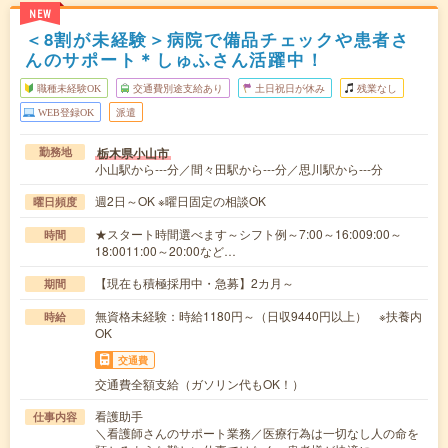
NEW
＜8割が未経験＞病院で備品チェックや患者さ
んのサポート＊しゅふさん活躍中！
職種未経験OK
交通費別途支給あり
土日祝日が休み
残業なし
WEB登録OK
派遣
栃木県小山市
勤務地
小山駅から---分／間々田駅から---分／思川駅から---分
週2日～OK ※曜日固定の相談OK
曜日頻度
★スタート時間選べます～シフト例～7:00～16:009:00～
時間
18:0011:00～20:00など…
【現在も積極採用中・急募】2カ月～
期間
無資格未経験：時給1180円～（日収9440円以上） ※扶養内
時給
OK
交通費
交通費全額支給（ガソリン代もOK！）
看護助手
仕事内容
＼看護師さんのサポート業務／医療行為は一切なし人の命を