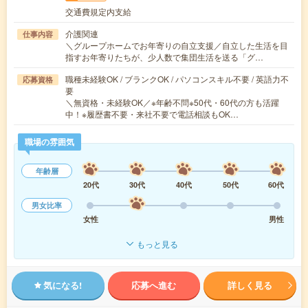
交通費規定内支給
介護関連
仕事内容
＼グループホームでお年寄りの自立支援／自立した生活を目
指すお年寄りたちが、少人数で集団生活を送る「グ…
職種未経験OK / ブランクOK / パソコンスキル不要 / 英語力不
応募資格
要
＼無資格・未経験OK／※年齢不問※50代・60代の方も活躍
中！※履歴書不要・来社不要で電話相談もOK…
職場の雰囲気
年齢層
20代
30代
40代
50代
60代
男女比率
女性
男性
もっと見る
気になる!
応募へ進む
詳しく見る