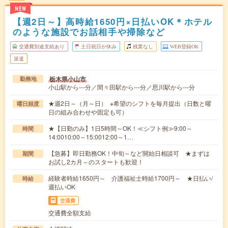
NEW
【週2日～】高時給1650円×日払いOK＊ホテル
のような施設でお話相手や掃除など
交通費別途支給あり
土日祝日が休み
残業なし
WEB登録OK
派遣
栃木県小山市
勤務地
小山駅から---分／間々田駅から---分／思川駅から---分
★週2日～（月～日） ※希望のシフトを毎月提出（日数と曜
曜日頻度
日の組み合わせや固定も可）
★【日勤のみ】1日5時間～OK！≪シフト例≫9:00～
時間
14:0010:00～15:0012:00～1…
【急募】即日勤務OK！中旬～など開始日相談可 ★まずは
期間
お試し2カ月～のスタートも歓迎！
経験者時給1650円～ 介護福祉士時給1700円～ ★日払い/
時給
週払いOK
交通費
交通費全額支給