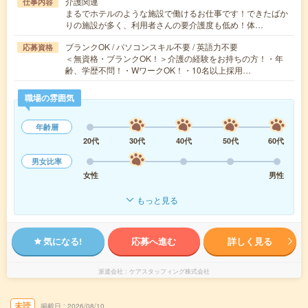
介護関連
仕事内容
まるでホテルのような施設で働けるお仕事です！できたばか
りの施設が多く、利用者さんの要介護度も低め！体…
ブランクOK / パソコンスキル不要 / 英語力不要
応募資格
＜無資格・ブランクOK！＞介護の経験をお持ちの方！・年
齢、学歴不問！・WワークOK！・10名以上採用…
職場の雰囲気
年齢層
20代
30代
40代
50代
60代
男女比率
女性
男性
もっと見る
気になる!
応募へ進む
詳しく見る
派遣会社
ケアスタッフィング株式会社
未読
掲載日
2026/08/10