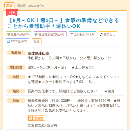
未読
掲載日
2026/08/10
NEW
【8月～OK！週3日～】食事の準備などできる
ことから看護助手＊週払いOK
職種未経験OK
交通費別途支給あり
土日祝日が休み
残業なし
WEB登録OK
派遣
栃木県小山市
勤務地
小山駅から---分／間々田駅から---分／思川駅から---分
週3日～5日OK（月～金） ★土日休みOK
曜日頻度
★1日5時間～の時短シフトOK★もちろんフルタイムシフト
時間
も可能★スタート時間選べます7:00～16:…
長期のお仕事です。開始日はご相談ください！ ★急募
期間
無資格未経験：時給1330円～ 経験者：時給1450円～★日
時給
払い／週払い制度あり（月払いも選べます）※稼働開始時は
手続き完了次第のお支払いとなります。
交通費
交通費支給※規定有