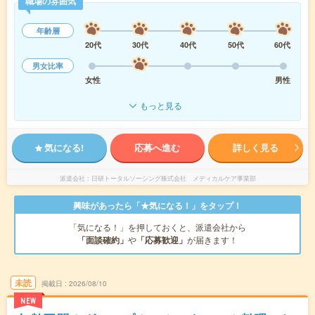
職場の雰囲気
年齢層
20代
30代
40代
50代
60代
男女比率
女性
男性
もっと見る
気になる!
応募へ進む
詳しく見る
派遣会社
日研トータルソーシング株式会社 メディカルケア事業部
興味があったら「★気になる！」をタップ！
「気になる！」を押しておくと、派遣会社から
「面談確約」
や
「応募歓迎」
が届きます！
未読
掲載日
2026/08/10
NEW