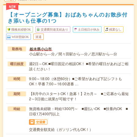
NEW
【オープニング募集】おばあちゃんのお散歩付
き添いも仕事の1つ
職種未経験OK
交通費別途支給あり
土日祝日が休み
残業なし
WEB登録OK
派遣
栃木県小山市
勤務地
小山駅から---分／間々田駅から---分／思川駅から---分
週2日～OK ■曜日固定の相談OK！ ■希望の曜日があればご相
曜日頻度
談ください！
9:00～18:00（休憩60分）■ご希望があれば下記シフトも
時間
OK！早番 7:00～16:00遅番 …
【8月中のスタートOK！急募！】2カ月～ ■ご応募から最短
期間
2～3日後に就業が可能です！
無資格未経験：時給1300円～ ■週払いOK ■扶養内OK ■
時給
日収1万400円以上
交通費
交通費全額支給（ガソリン代もOK！）