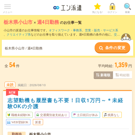
メニュー
気になる!
ログイン
検索
栃木県小山市
×
週4日勤務
のお仕事一覧
小山市の派遣のお仕事情報です。
オフィスワーク・事務系
、
営業・販売・サービス系
、
クリエイティブ系
などのお仕事を取り揃えています。週4日勤務の条件の他に、
交通
費別途支給あり
、
職種未経験OK
、
友だちと一緒の応募OK
などのこだわり条件も取り
揃えています。
条件の変更
栃木県小山市 / 週4日勤務
54
1,359
全
件
平均時給:
円
時給順
新着順
未読
掲載日
2026/08/10
NEW
志望動機も履歴書も不要！日収1万円～＊未経
験OKの介護
職種未経験OK
交通費別途支給あり
土日祝日が休み
残業なし
WEB登録OK
派遣
栃木県小山市
勤務地