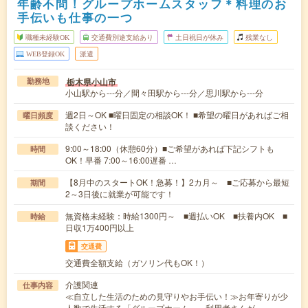
年齢不問！グループホームスタッフ＊料理のお
手伝いも仕事の一つ
職種未経験OK
交通費別途支給あり
土日祝日が休み
残業なし
WEB登録OK
派遣
栃木県小山市
勤務地
小山駅から---分／間々田駅から---分／思川駅から---分
週2日～OK ■曜日固定の相談OK！ ■希望の曜日があればご相
曜日頻度
談ください！
9:00～18:00（休憩60分）■ご希望があれば下記シフトも
時間
OK！早番 7:00～16:00遅番 …
【8月中のスタートOK！急募！】2カ月～ ■ご応募から最短
期間
2～3日後に就業が可能です！
無資格未経験：時給1300円～ ■週払いOK ■扶養内OK ■
時給
日収1万400円以上
交通費
交通費全額支給（ガソリン代もOK！）
介護関連
仕事内容
≪自立した生活のための見守りやお手伝い！≫お年寄りが少
人数で生活する「グループホーム」。利用者さんが…