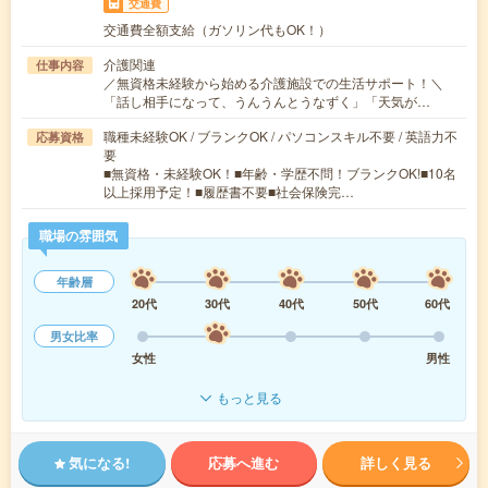
交通費
交通費全額支給（ガソリン代もOK！）
介護関連
仕事内容
／無資格未経験から始める介護施設での生活サポート！＼
「話し相手になって、うんうんとうなずく」「天気が…
職種未経験OK / ブランクOK / パソコンスキル不要 / 英語力不
応募資格
要
■無資格・未経験OK！■年齢・学歴不問！ブランクOK!■10名
以上採用予定！■履歴書不要■社会保険完…
職場の雰囲気
年齢層
20代
30代
40代
50代
60代
男女比率
女性
男性
もっと見る
気になる!
応募へ進む
詳しく見る