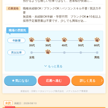
預かるような難しい仕事ではなく、患者様が快適に…
職種未経験OK / ブランクOK / パソコンスキル不要 / 英語力不
応募資格
要
無資格・未経験OK年齢・学歴不問 ブランクOK★10名以上
採用予定履歴書は不要です。少しでも興味があ…
職場の雰囲気
年齢層
20代
30代
40代
50代
60代
男女比率
女性
男性
もっと見る
気になる!
応募へ進む
詳しく見る
派遣会社
日研トータルソーシング株式会社 メディカルケア事業部
未読
掲載日
2026/08/10