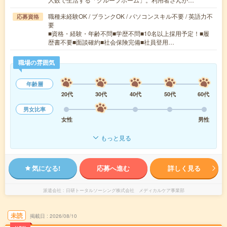
職種未経験OK / ブランクOK / パソコンスキル不要 / 英語力不
応募資格
要
■資格・経験・年齢不問■学歴不問■10名以上採用予定！■履
歴書不要■面談確約■社会保険完備■社員登用…
職場の雰囲気
年齢層
20代
30代
40代
50代
60代
男女比率
女性
男性
もっと見る
気になる!
応募へ進む
詳しく見る
派遣会社
日研トータルソーシング株式会社 メディカルケア事業部
未読
掲載日
2026/08/10