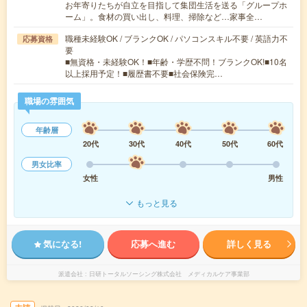
お年寄りたちが自立を目指して集団生活を送る「グループホ
ーム」。食材の買い出し、料理、掃除など…家事全…
職種未経験OK / ブランクOK / パソコンスキル不要 / 英語力不
応募資格
要
■無資格・未経験OK！■年齢・学歴不問！ブランクOK!■10名
以上採用予定！■履歴書不要■社会保険完…
職場の雰囲気
年齢層
20代
30代
40代
50代
60代
男女比率
女性
男性
もっと見る
気になる!
応募へ進む
詳しく見る
派遣会社
日研トータルソーシング株式会社 メディカルケア事業部