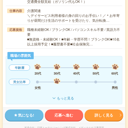
交通費全額支給（ガソリン代もOK！）
介護関連
仕事内容
＼デイサービス利用者様の身の回りのお手伝い！／＊お年寄
りが昼間だけ生活のサポートを受けたり、気分転換…
職種未経験OK / ブランクOK / パソコンスキル不要 / 英語力不
応募資格
要
■無資格・未経験OK！■年齢・学歴不問！ブランクOK!■10名
以上採用予定！■履歴書不要■社会保険完…
職場の雰囲気
年齢層
20代
30代
40代
50代
60代
男女比率
女性
男性
もっと見る
気になる!
応募へ進む
詳しく見る
派遣会社
日研トータルソーシング株式会社 メディカルケア事業部