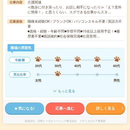
介護関連
仕事内容
≪散歩に付き添ったり、お話し相手になったり≫「え？意外
に簡単！」と思うくらい、スグできる仕事からスタ…
職種未経験OK / ブランクOK / パソコンスキル不要 / 英語力不
応募資格
要
■資格・経験・年齢不問■学歴不問■10名以上採用予定！■履
歴書不要■面談確約■社会保険完備■社員登用…
職場の雰囲気
年齢層
20代
30代
40代
50代
60代
男女比率
女性
男性
もっと見る
気になる!
応募へ進む
詳しく見る
派遣会社
日研トータルソーシング株式会社 メディカルケア事業部