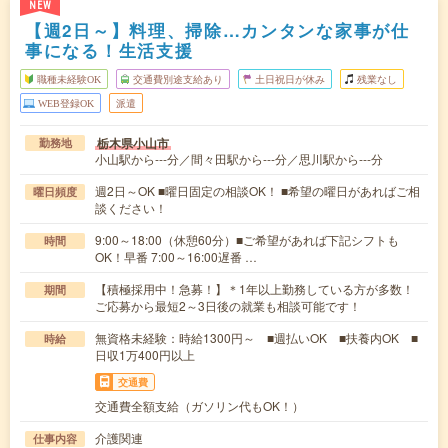
NEW
【週2日～】料理、掃除…カンタンな家事が仕
事になる！生活支援
職種未経験OK
交通費別途支給あり
土日祝日が休み
残業なし
WEB登録OK
派遣
栃木県小山市
勤務地
小山駅から---分／間々田駅から---分／思川駅から---分
週2日～OK ■曜日固定の相談OK！ ■希望の曜日があればご相
曜日頻度
談ください！
9:00～18:00（休憩60分）■ご希望があれば下記シフトも
時間
OK！早番 7:00～16:00遅番 …
【積極採用中！急募！】＊1年以上勤務している方が多数！
期間
ご応募から最短2～3日後の就業も相談可能です！
無資格未経験：時給1300円～ ■週払いOK ■扶養内OK ■
時給
日収1万400円以上
交通費
交通費全額支給（ガソリン代もOK！）
介護関連
仕事内容