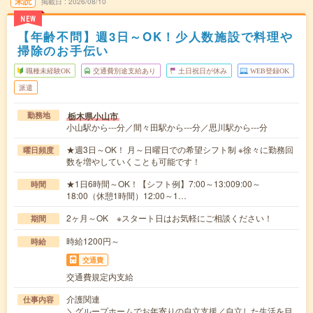
未読
掲載日
2026/08/10
NEW
【年齢不問】週3日～OK！少人数施設で料理や
掃除のお手伝い
職種未経験OK
交通費別途支給あり
土日祝日が休み
WEB登録OK
派遣
栃木県小山市
勤務地
小山駅から---分／間々田駅から---分／思川駅から---分
★週3日～OK！ 月～日曜日での希望シフト制 ※徐々に勤務回
曜日頻度
数を増やしていくことも可能です！
★1日6時間～OK！【シフト例】7:00～13:009:00～
時間
18:00（休憩1時間）12:00～1…
2ヶ月～OK ※スタート日はお気軽にご相談ください！
期間
時給1200円～
時給
交通費
交通費規定内支給
介護関連
仕事内容
＼グループホームでお年寄りの自立支援／自立した生活を目