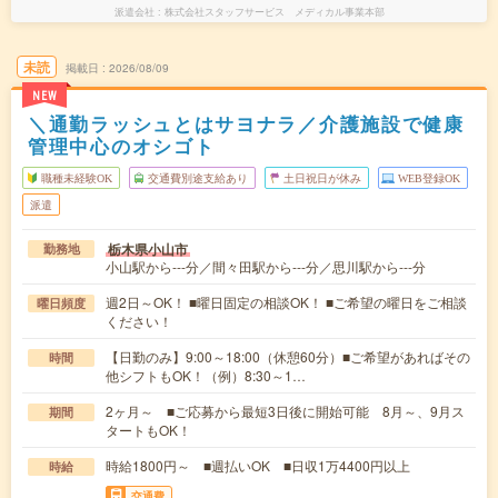
派遣会社
株式会社スタッフサービス メディカル事業本部
未読
掲載日
2026/08/09
NEW
＼通勤ラッシュとはサヨナラ／介護施設で健康
管理中心のオシゴト
職種未経験OK
交通費別途支給あり
土日祝日が休み
WEB登録OK
派遣
栃木県小山市
勤務地
小山駅から---分／間々田駅から---分／思川駅から---分
週2日～OK！ ■曜日固定の相談OK！ ■ご希望の曜日をご相談
曜日頻度
ください！
【日勤のみ】9:00～18:00（休憩60分）■ご希望があればその
時間
他シフトもOK！（例）8:30～1…
2ヶ月～ ■ご応募から最短3日後に開始可能 8月～、9月ス
期間
タートもOK！
時給1800円～ ■週払いOK ■日収1万4400円以上
時給
交通費