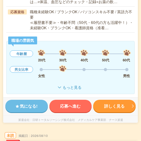
は…○体温、血圧などのチェック・記録○お薬の飲…
職種未経験OK / ブランクOK / パソコンスキル不要 / 英語力不
応募資格
要
≪履歴書不要≫・年齢不問（50代・60代の方も活躍中！）・
未経験OK・ブランクOK・看護師資格（准看…
職場の雰囲気
年齢層
20代
30代
40代
50代
60代
男女比率
女性
男性
もっと見る
気になる!
応募へ進む
詳しく見る
派遣会社
日研トータルソーシング株式会社 メディカルケア事業部 ナース派遣
未読
掲載日
2026/08/10