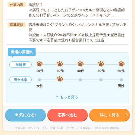
看護助手
仕事内容
≪病院でちょっとしたお手伝い≫○カルテ整理などの看護師
さんのお手伝い○シーツの交換やベッドメイキング…
職種未経験OK / ブランクOK / パソコンスキル不要 / 英語力不
応募資格
要
無資格・未経験OK年齢不問★10名以上採用予定★履歴書は
不要です▽応募後の流れ1)翌営業日までに担当…
職場の雰囲気
年齢層
20代
30代
40代
50代
60代
男女比率
女性
男性
もっと見る
気になる!
応募へ進む
詳しく見る
派遣会社
マンパワーグループ株式会社 ケアサービス事業部 （医療福祉介護関連）