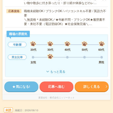
い物や散歩に付き添ったり・折り紙や体操などのレ…
職種未経験OK / ブランクOK / パソコンスキル不要 / 英語力不
応募資格
要
＼無資格＊未経験OK／★年齢不問・ブランクOK★履歴書不
要・来社不要（電話登録OK）★社会保険完備＼…
職場の雰囲気
年齢層
20代
30代
40代
50代
60代
男女比率
女性
男性
もっと見る
気になる!
応募へ進む
詳しく見る
派遣会社
株式会社ニッソーネット
未読
掲載日
2026/08/10