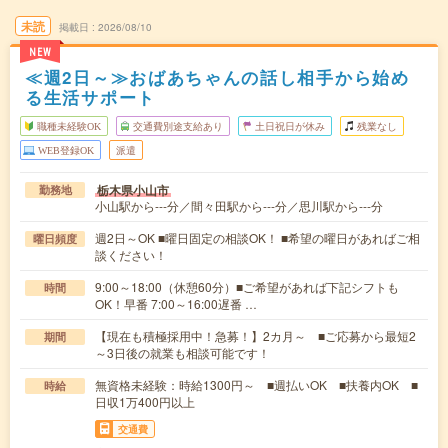
未読
掲載日
2026/08/10
NEW
≪週2日～≫おばあちゃんの話し相手から始め
る生活サポート
職種未経験OK
交通費別途支給あり
土日祝日が休み
残業なし
WEB登録OK
派遣
栃木県小山市
勤務地
小山駅から---分／間々田駅から---分／思川駅から---分
週2日～OK ■曜日固定の相談OK！ ■希望の曜日があればご相
曜日頻度
談ください！
9:00～18:00（休憩60分）■ご希望があれば下記シフトも
時間
OK！早番 7:00～16:00遅番 …
【現在も積極採用中！急募！】2カ月～ ■ご応募から最短2
期間
～3日後の就業も相談可能です！
無資格未経験：時給1300円～ ■週払いOK ■扶養内OK ■
時給
日収1万400円以上
交通費