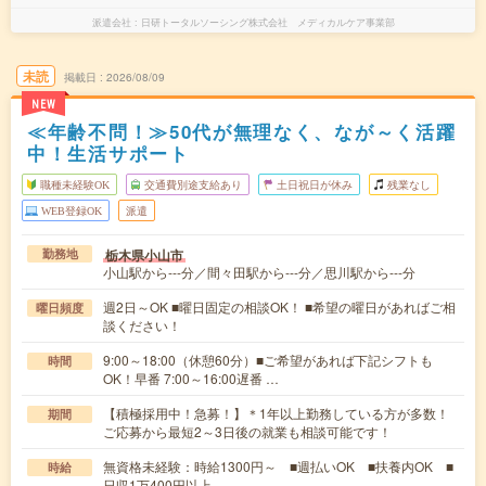
派遣会社
日研トータルソーシング株式会社 メディカルケア事業部
未読
掲載日
2026/08/09
NEW
≪年齢不問！≫50代が無理なく、なが～く活躍
中！生活サポート
職種未経験OK
交通費別途支給あり
土日祝日が休み
残業なし
WEB登録OK
派遣
栃木県小山市
勤務地
小山駅から---分／間々田駅から---分／思川駅から---分
週2日～OK ■曜日固定の相談OK！ ■希望の曜日があればご相
曜日頻度
談ください！
9:00～18:00（休憩60分）■ご希望があれば下記シフトも
時間
OK！早番 7:00～16:00遅番 …
【積極採用中！急募！】＊1年以上勤務している方が多数！
期間
ご応募から最短2～3日後の就業も相談可能です！
無資格未経験：時給1300円～ ■週払いOK ■扶養内OK ■
時給
日収1万400円以上