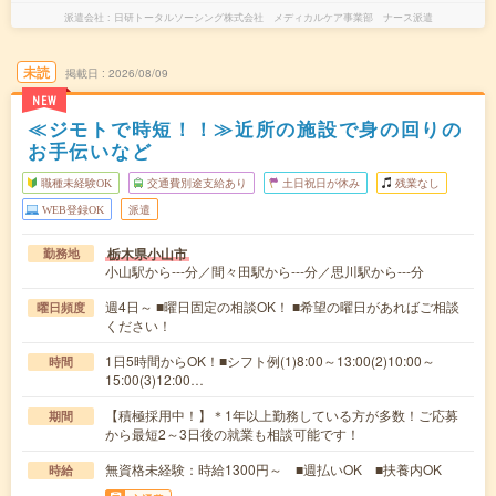
派遣会社
日研トータルソーシング株式会社 メディカルケア事業部 ナース派遣
未読
掲載日
2026/08/09
NEW
≪ジモトで時短！！≫近所の施設で身の回りの
お手伝いなど
職種未経験OK
交通費別途支給あり
土日祝日が休み
残業なし
WEB登録OK
派遣
栃木県小山市
勤務地
小山駅から---分／間々田駅から---分／思川駅から---分
週4日～ ■曜日固定の相談OK！ ■希望の曜日があればご相談
曜日頻度
ください！
1日5時間からOK！■シフト例(1)8:00～13:00(2)10:00～
時間
15:00(3)12:00…
【積極採用中！】＊1年以上勤務している方が多数！ご応募
期間
から最短2～3日後の就業も相談可能です！
無資格未経験：時給1300円～ ■週払いOK ■扶養内OK
時給