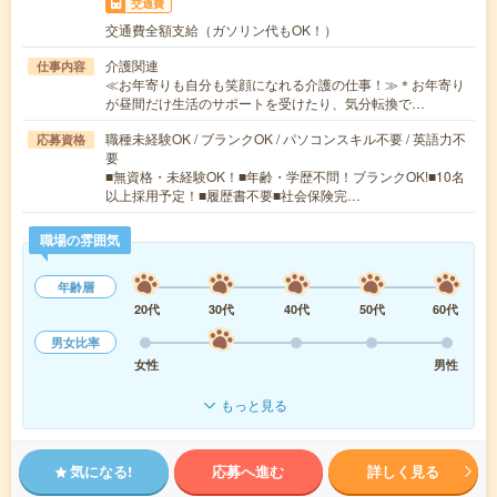
交通費
交通費全額支給（ガソリン代もOK！）
介護関連
仕事内容
≪お年寄りも自分も笑顔になれる介護の仕事！≫＊お年寄り
が昼間だけ生活のサポートを受けたり、気分転換で…
職種未経験OK / ブランクOK / パソコンスキル不要 / 英語力不
応募資格
要
■無資格・未経験OK！■年齢・学歴不問！ブランクOK!■10名
以上採用予定！■履歴書不要■社会保険完…
職場の雰囲気
年齢層
20代
30代
40代
50代
60代
男女比率
女性
男性
もっと見る
気になる!
応募へ進む
詳しく見る