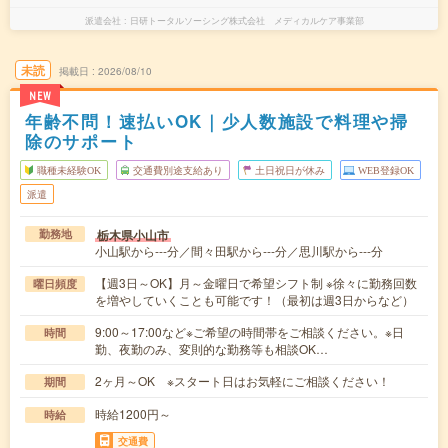
派遣会社
日研トータルソーシング株式会社 メディカルケア事業部
未読
掲載日
2026/08/10
NEW
年齢不問！速払いOK｜少人数施設で料理や掃
除のサポート
職種未経験OK
交通費別途支給あり
土日祝日が休み
WEB登録OK
派遣
栃木県小山市
勤務地
小山駅から---分／間々田駅から---分／思川駅から---分
【週3日～OK】月～金曜日で希望シフト制 ※徐々に勤務回数
曜日頻度
を増やしていくことも可能です！（最初は週3日からなど）
9:00～17:00など※ご希望の時間帯をご相談ください。※日
時間
勤、夜勤のみ、変則的な勤務等も相談OK…
2ヶ月～OK ※スタート日はお気軽にご相談ください！
期間
時給1200円～
時給
交通費