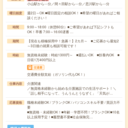
小山駅から---分／間々田駅から---分／思川駅から---分
週2日～OK ■曜日固定の相談OK！ ■希望の曜日があればご相
曜日頻度
談ください！
9:00～18:00（休憩60分）■ご希望があれば下記シフトも
時間
OK！早番 7:00～16:00遅番 …
【現在も積極採用中！急募！】2カ月～ ■ご応募から最短2
期間
～3日後の就業も相談可能です！
無資格未経験：時給1300円～ ■週払いOK ■扶養内OK ■
時給
日収1万400円以上
交通費
交通費全額支給（ガソリン代もOK！）
介護関連
仕事内容
／無資格未経験から始める介護施設での生活サポート！＼
「話し相手になって、うんうんとうなずく」「天気が…
職種未経験OK / ブランクOK / パソコンスキル不要 / 英語力不
応募資格
要
■無資格・未経験OK！■年齢・学歴不問！ブランクOK!■10名
以上採用予定！■履歴書不要■社会保険完…