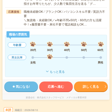
指すお年寄りたちが、少人数で集団生活を送る「グ…
職種未経験OK / ブランクOK / パソコンスキル不要 / 英語力不
応募資格
要
＼無資格・未経験OK／※年齢不問※50代・60代の方も活躍
中！※履歴書不要・来社不要で電話相談もOK…
職場の雰囲気
年齢層
20代
30代
40代
50代
60代
男女比率
女性
男性
もっと見る
気になる!
応募へ進む
詳しく見る
派遣会社
株式会社スタッフサービス メディカル事業本部
未読
掲載日
2026/08/10