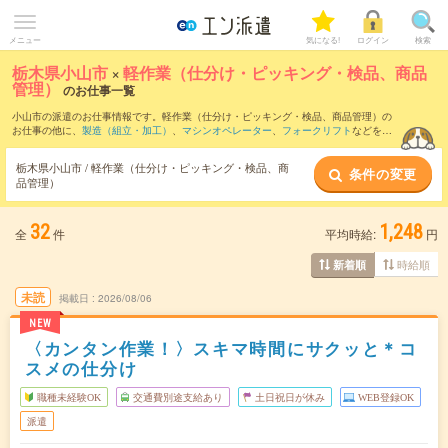
メニュー
気になる!
ログイン
検索
栃木県小山市
×
軽作業（仕分け・ピッキング・検品、商品
管理）
のお仕事一覧
小山市の派遣のお仕事情報です。軽作業（仕分け・ピッキング・検品、商品管理）の
お仕事の他に、
製造（組立・加工）
、
マシンオペレーター
、
フォークリフト
などを取
り揃えています。さらに、
短期
・
単発
などの期間や、
職種未経験OK
などのこだわり条
件で絞り込んでいただけます。職種辞典：
軽作業（仕分け・ピッキング・検品、商品
栃木県小山市 / 軽作業（仕分け・ピッキング・検品、商
条件の変更
管理）のお仕事とは？とは？
品管理）
32
1,248
全
件
平均時給:
円
時給順
新着順
未読
掲載日
2026/08/06
NEW
〈カンタン作業！〉スキマ時間にサクッと＊コ
スメの仕分け
職種未経験OK
交通費別途支給あり
土日祝日が休み
WEB登録OK
派遣