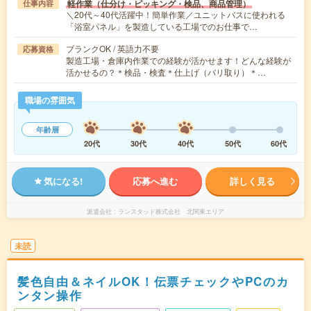
軽作業（仕分け・ピッキング・検品、商品管理）
仕事内容
＼20代～40代活躍中！簡単作業／ユニットバスに使われる
「浴室パネル」を製造している工場でのお仕事で…
ブランクOK / 英語力不要
応募資格
製造工場・倉庫内作業での経験が活かせます！どんな経験が
活かせるの？＊検品・検査＊仕上げ（バリ取り）＊…
職場の雰囲気
年齢層
20代
30代
40代
50代
60代
気になる!
応募へ進む
詳しく見る
派遣会社
ランスタッド株式会社 北関東エリア
未読
髪色自由＆ネイルOK！伝票チェックやPCのカ
ンタン操作