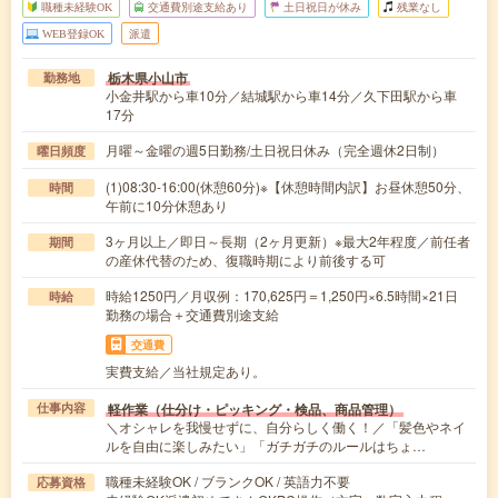
職種未経験OK
交通費別途支給あり
土日祝日が休み
残業なし
WEB登録OK
派遣
栃木県小山市
勤務地
小金井駅から車10分／結城駅から車14分／久下田駅から車
17分
月曜～金曜の週5日勤務/土日祝日休み（完全週休2日制）
曜日頻度
(1)08:30-16:00(休憩60分)※【休憩時間内訳】お昼休憩50分、
時間
午前に10分休憩あり
3ヶ月以上／即日～長期（2ヶ月更新）※最大2年程度／前任者
期間
の産休代替のため、復職時期により前後する可
時給1250円／月収例：170,625円＝1,250円×6.5時間×21日
時給
勤務の場合＋交通費別途支給
交通費
実費支給／当社規定あり。
軽作業（仕分け・ピッキング・検品、商品管理）
仕事内容
＼オシャレを我慢せずに、自分らしく働く！／「髪色やネイ
ルを自由に楽しみたい」「ガチガチのルールはちょ…
職種未経験OK / ブランクOK / 英語力不要
応募資格