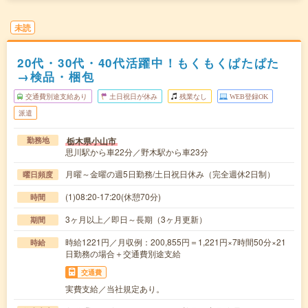
未読
20代・30代・40代活躍中！もくもくぱたぱた
→検品・梱包
交通費別途支給あり
土日祝日が休み
残業なし
WEB登録OK
派遣
栃木県小山市
勤務地
思川駅から車22分／野木駅から車23分
月曜～金曜の週5日勤務/土日祝日休み（完全週休2日制）
曜日頻度
(1)08:20-17:20(休憩70分)
時間
3ヶ月以上／即日～長期（3ヶ月更新）
期間
時給1221円／月収例：200,855円＝1,221円×7時間50分×21
時給
日勤務の場合＋交通費別途支給
交通費
実費支給／当社規定あり。