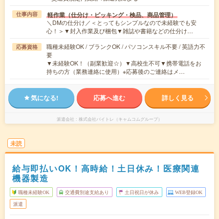
軽作業（仕分け・ピッキング・検品、商品管理）
仕事内容
＼DMの仕分け／＜とってもシンプルなので未経験でも安
心！＞▼封入作業及び梱包▼雑誌や書籍などの仕分け…
職種未経験OK / ブランクOK / パソコンスキル不要 / 英語力不
応募資格
要
▼未経験OK！（副業歓迎☆）▼高校生不可▼携帯電話をお
持ちの方（業務連絡に使用）※応募後のご連絡はメ…
気になる!
応募へ進む
詳しく見る
派遣会社
株式会社バイトレ（キャムコムグループ）
未読
給与即払いOK！高時給！土日休み！医療関連
機器製造
職種未経験OK
交通費別途支給あり
土日祝日が休み
WEB登録OK
派遣