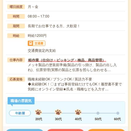
月～金
曜日頻度
08:00～17:00
時間
長期でお仕事できる方、大歓迎！
期間
時給1200円
時給
交通費
交通費規定内支給
軽作業（仕分け・ピッキング・検品、商品管理）
仕事内容
メッキ製品の塗装前準備(製品の引っ掛け、製品の出し入
れ)、伝票管理(実際の製品と伝票を照らし合わせる…
職種未経験OK / ブランクOK / 英語力不要
応募資格
◆未経験OK！〇まずは事前登録だけでもOK！履歴書不要で
気軽にオンライン登録★氏名・職種などを入力す…
職場の雰囲気
年齢層
20代
30代
40代
50代
60代