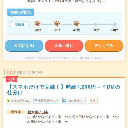
気軽にオンライン登録★氏名・職種などを入力す…
職場の雰囲気
年齢層
20代
30代
40代
50代
60代
気になる!
応募へ進む
詳しく見る
派遣会社
株式会社綜合キャリアオプション 製造事業部（全国）
未読
掲載日
2026/08/04
NEW
【スマホだけで完結！】時給1,200円～＊DMの
仕分け
職種未経験OK
土日祝日が休み
WEB登録OK
派遣
栃木県小山市
勤務地
小山駅からバイク・車---分／間々田駅からバイク・車---分／
思川駅からバイク・車---分