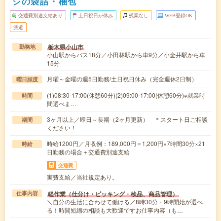
ジの袋詰・梱包
交通費別途支給あり
土日祝日が休み
残業なし
WEB登録OK
派遣
栃木県小山市
勤務地
小山駅からバス18分／小田林駅から車9分／小金井駅から車
15分
月曜～金曜の週5日勤務/土日祝日休み（完全週休2日制）
曜日頻度
(1)08:30-17:00(休憩60分)(2)09:00-17:00(休憩60分)※就業時
時間
間選べま…
3ヶ月以上／即日～長期（2ヶ月更新） ＊スタート日ご相談
期間
ください！
時給1200円／月収例：189,000円＝1,200円×7時間30分×21
時給
日勤務の場合＋交通費別途支給
交通費
実費支給／当社規定あり。
軽作業（仕分け・ピッキング・検品、商品管理）
仕事内容
＼自分の生活に合わせて働ける／8時30分・9時開始が選べ
る！時間短縮の相談も大歓迎ですお仕事内容（も…