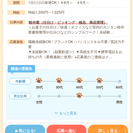
1日だけの単発OK！＃8月～ ＃9月～
期間
時給1,200円～1,625円
時給
軽作業（仕分け・ピッキング・検品、商品管理）
仕事内容
＼お菓子の仕分け／快適！オフィスなど室内のカンタン軽作
業書類整理や仕分けなどのシンプルワーク！未経験…
職種未経験OK / ブランクOK / パソコンスキル不要 / 英語力不
応募資格
要
▼未経験OK！（副業歓迎☆）▼高校生不可▼携帯電話をお
持ちの方（業務連絡に使用）※応募後のご連絡はメ…
職場の雰囲気
年齢層
20代
30代
40代
50代
60代
男女比率
女性
男性
もっと見る
気になる!
応募へ進む
詳しく見る