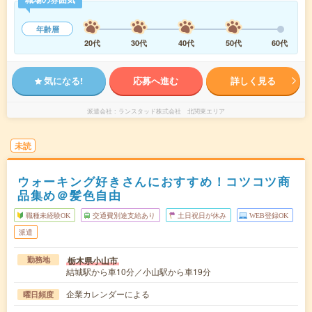
年齢層
20代
30代
40代
50代
60代
気になる!
応募へ進む
詳しく見る
派遣会社
ランスタッド株式会社 北関東エリア
未読
ウォーキング好きさんにおすすめ！コツコツ商
品集め＠髪色自由
職種未経験OK
交通費別途支給あり
土日祝日が休み
WEB登録OK
派遣
栃木県小山市
勤務地
結城駅から車10分／小山駅から車19分
企業カレンダーによる
曜日頻度