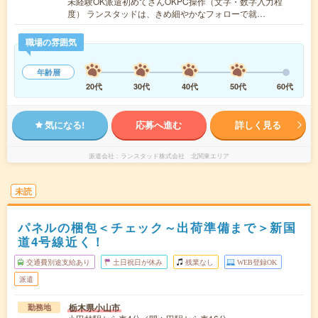
未経験OK派遣初めてさんOKPC操作（文字・数字入力程
度） ランスタッドは、きめ細やかなフォローで就…
職場の雰囲気
年齢層
20代
30代
40代
50代
60代
気になる!
応募へ進む
詳しく見る
派遣会社
ランスタッド株式会社 北関東エリア
未読
パネルの梱包＜チェック～出荷準備まで＞新国
道4号線近く！
交通費別途支給あり
土日祝日が休み
残業なし
WEB登録OK
派遣
栃木県小山市
勤務地