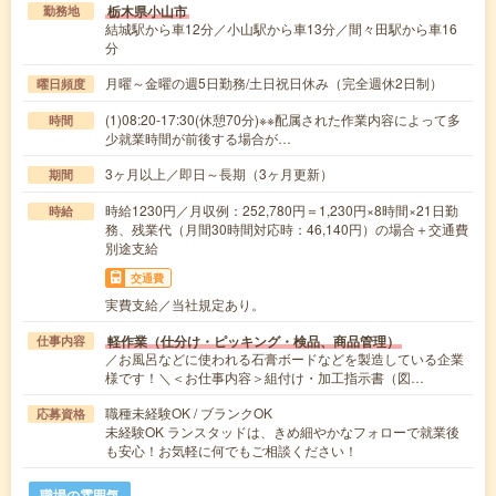
栃木県小山市
勤務地
結城駅から車12分／小山駅から車13分／間々田駅から車16
分
月曜～金曜の週5日勤務/土日祝日休み（完全週休2日制）
曜日頻度
(1)08:20-17:30(休憩70分)※※配属された作業内容によって多
時間
少就業時間が前後する場合が…
3ヶ月以上／即日～長期（3ヶ月更新）
期間
時給1230円／月収例：252,780円＝1,230円×8時間×21日勤
時給
務、残業代（月間30時間対応時：46,140円）の場合＋交通費
別途支給
交通費
実費支給／当社規定あり。
軽作業（仕分け・ピッキング・検品、商品管理）
仕事内容
／お風呂などに使われる石膏ボードなどを製造している企業
様です！＼＜お仕事内容＞組付け・加工指示書（図…
職種未経験OK / ブランクOK
応募資格
未経験OK ランスタッドは、きめ細やかなフォローで就業後
も安心！お気軽に何でもご相談ください！
職場の雰囲気