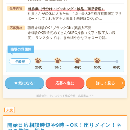
軽作業（仕分け・ピッキング・検品、商品管理）
仕事内容
社員さんが産休に入るため、1.5～最大2年程度期間限定でサ
ポートしてくれる方を大募集！未経験OKなの…
職種未経験OK / ブランクOK / 英語力不要
応募資格
未経験OK派遣初めてさんOKPC操作（文字・数字入力程
度） ランスタッドは、きめ細やかなフォローで就…
職場の雰囲気
年齢層
20代
30代
40代
50代
60代
気になる!
応募へ進む
詳しく見る
派遣会社
ランスタッド株式会社 北関東エリア
未読
開始日応相談時短や9時～OK！座りメイン！ネ