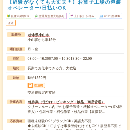
【経験がなくても大丈夫＊】お菓子工場の包装
オペレーター/日払いOK
職種未経験OK
交通費別途支給あり
土日祝日が休み
WEB登録OK
派遣
栃木県小山市
勤務地
小山駅から車15分
月～金
曜日頻度
08:00～16:3007:00～15:3013:30～22:00
時間
長期でお仕事できる方、大歓迎！
期間
時給1350円
時給
交通費
交通費規定内支給
軽作業（仕分け・ピッキング・検品、商品管理）
仕事内容
クリーンルーム内でのお菓子製造・機械オペレーター(原材料
投入)・包装作業・梱包作業・検品作業【取扱製…
職種未経験OK / ブランクOK / 英語力不要
応募資格
◆未経験OK！〇まずは事前登録だけでもOK！履歴書不要で