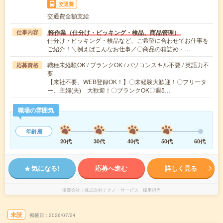
交通費
交通費全額支給
軽作業（仕分け・ピッキング・検品、商品管理）
仕事内容
仕分け・ピッキング・検品など、ご希望に合わせてお仕事を
ご紹介！＼例えばこんなお仕事／〇商品の箱詰め・…
職種未経験OK / ブランクOK / パソコンスキル不要 / 英語力不
応募資格
要
【来社不要、WEB登録OK！】〇未経験大歓迎！〇フリータ
ー、主婦(夫) 大歓迎！〇ブランクOK〇週5…
職場の雰囲気
年齢層
20代
30代
40代
50代
60代
気になる!
応募へ進む
詳しく見る
派遣会社
株式会社テクノ・サービス 採用担当
未読
掲載日
2026/07/24