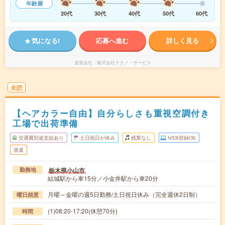
年齢層
20代
30代
40代
50代
60代
気になる!
応募へ進む
詳しく見る
派遣会社
株式会社テクノ・サービス
未読
【ヘアカラー自由】自分らしさも重視空調付き
工場で出荷準備
交通費別途支給あり
土日祝日が休み
残業なし
WEB登録OK
派遣
栃木県小山市
勤務地
結城駅から車15分／小金井駅から車20分
月曜～金曜の週5日勤務/土日祝日休み（完全週休2日制）
曜日頻度
(1)08:20-17:20(休憩70分)
時間