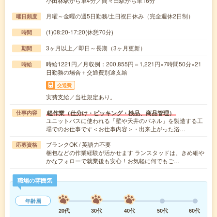
小田林駅から車4分／間々田駅から車16分
月曜～金曜の週5日勤務/土日祝日休み（完全週休2日制）
曜日頻度
(1)08:20-17:20(休憩70分)
時間
3ヶ月以上／即日～長期（3ヶ月更新）
期間
時給1221円／月収例：200,855円＝1,221円×7時間50分×21
時給
日勤務の場合＋交通費別途支給
交通費
実費支給／当社規定あり。
軽作業（仕分け・ピッキング・検品、商品管理）
仕事内容
ユニットバスに使われる「壁や天井のパネル」を製造する工
場でのお仕事です＜お仕事内容＞・出来上がった浴…
ブランクOK / 英語力不要
応募資格
梱包などの作業経験が活かせます ランスタッドは、きめ細や
かなフォローで就業後も安心！お気軽に何でもご…
職場の雰囲気
年齢層
20代
30代
40代
50代
60代