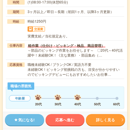
(1)08:00-17:00(休憩65分)
時間
3ヶ月以上／即日～長期（初回1ヶ月、以降3ヶ月更新）
期間
時給1250円
時給
交通費
実費支給／当社規定あり。
軽作業（仕分け・ピッキング・検品、商品管理）
仕事内容
～部品のピッキング作業をお任せします～ 〇20代～40代活
躍中！未経験OK！《主な業務》・部品集め（…
職種未経験OK / ブランクOK / 英語力不要
応募資格
未経験OK！ピッキング初挑戦の方も、目安が分かりやすい
のでピッキングデビューにもおすすめしたいお仕事…
職場の雰囲気
年齢層
20代
30代
40代
50代
60代
気になる!
応募へ進む
詳しく見る