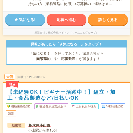
持ちの方（業務連絡に使用）※応募後のご連絡はメ…
気になる!
応募へ進む
詳しく見る
派遣会社
株式会社バイトレ（キャムコムグループ）
興味があったら「★気になる！」をタップ！
「気になる！」を押しておくと、派遣会社から
「面談確約」
や
「応募歓迎」
が届きます！
未読
掲載日
2026/08/05
NEW
【未経験OK！ビギナー活躍中！】組立・加
工・食品製造など/日払いOK
職種未経験OK
交通費別途支給あり
土日祝日が休み
WEB登録OK
派遣
栃木県小山市
勤務地
小山駅から車15分