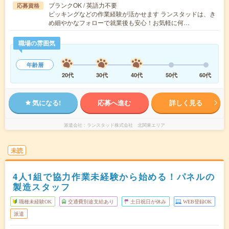
ブランクOK / 英語力不要
応募資格
ピッキングなどの作業経験が活かせます ランスタッドは、き
め細やかなフォローで就業後も安心！お気軽に何…
職場の雰囲気
年齢層
20代
30代
40代
50代
60代
気になる!
応募へ進む
詳しく見る
派遣会社
ランスタッド株式会社 北関東エリア
未読
4人1組で協力作業未経験から始める！パネルの
製造スタッフ
職種未経験OK
交通費別途支給あり
土日祝日が休み
WEB登録OK
派遣