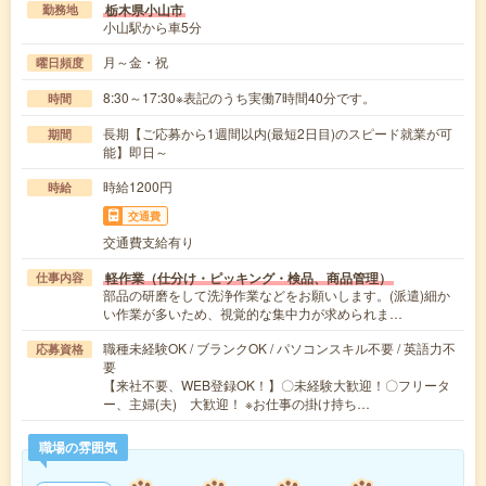
栃木県小山市
勤務地
小山駅から車5分
月～金・祝
曜日頻度
8:30～17:30※表記のうち実働7時間40分です。
時間
長期【ご応募から1週間以内(最短2日目)のスピード就業が可
期間
能】即日～
時給1200円
時給
交通費
交通費支給有り
軽作業（仕分け・ピッキング・検品、商品管理）
仕事内容
部品の研磨をして洗浄作業などをお願いします。(派遣)細か
い作業が多いため、視覚的な集中力が求められま…
職種未経験OK / ブランクOK / パソコンスキル不要 / 英語力不
応募資格
要
【来社不要、WEB登録OK！】〇未経験大歓迎！〇フリータ
ー、主婦(夫) 大歓迎！ ※お仕事の掛け持ち…
職場の雰囲気