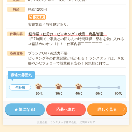
時給1200円
時給
交通費
実費支給／当社規定あり。
軽作業（仕分け・ピッキング・検品、商品管理）
仕事内容
1日7時間でご家族との団らんの時間確保！部材を袋に入れる
→箱詰めのオシゴト！・仕事内容￣￣￣￣￣￣・…
ブランクOK / 英語力不要
応募資格
ピッキング等の作業経験が活かせる！ ランスタッドは、きめ
細やかなフォローで就業後も安心！お気軽に何で…
職場の雰囲気
年齢層
20代
30代
40代
50代
60代
気になる!
応募へ進む
詳しく見る
派遣会社
ランスタッド株式会社 北関東エリア