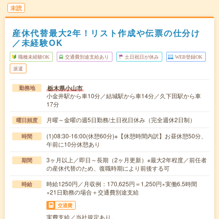
未読
産休代替最大2年！リスト作成や伝票の仕分け
／未経験OK
職種未経験OK
交通費別途支給あり
土日祝日が休み
WEB登録OK
派遣
栃木県小山市
勤務地
小金井駅から車10分／結城駅から車14分／久下田駅から車
17分
月曜～金曜の週5日勤務/土日祝日休み（完全週休2日制）
曜日頻度
(1)08:30-16:00(休憩60分)※【休憩時間内訳】お昼休憩50分、
時間
午前に10分休憩あり
3ヶ月以上／即日～長期（2ヶ月更新）※最大2年程度／前任者
期間
の産休代替のため、復職時期により前後する可
時給1250円／月収例：170,625円＝1,250円×実働6.5時間
時給
×21日勤務の場合＋交通費別途支給
交通費
実費支給／当社規定あり。