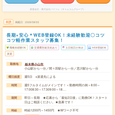
派遣会社
株式会社バイトレ（キャムコムグループ）
未読
掲載日
2026/08/03
長期×安心＊WEB登録OK！未経験歓迎〇コツ
コツ軽作業スタッフ募集！
職種未経験OK
交通費別途支給あり
土日祝日が休み
WEB登録OK
派遣
栃木県小山市
勤務地
小山駅から---分／間々田駅から---分／思川駅から---分
週5日 ※派遣先による
曜日頻度
週5フルタイムがメインです！＜勤務時間の例＞8:00～
時間
17:008:30～17:309:00～18:…
即日～長期 ★応募から「最短2日後」に勤務OK！スタート
期間
日はご相談ください。★急募です！
時給1200円～1450円 ★Wワーク不可
時給