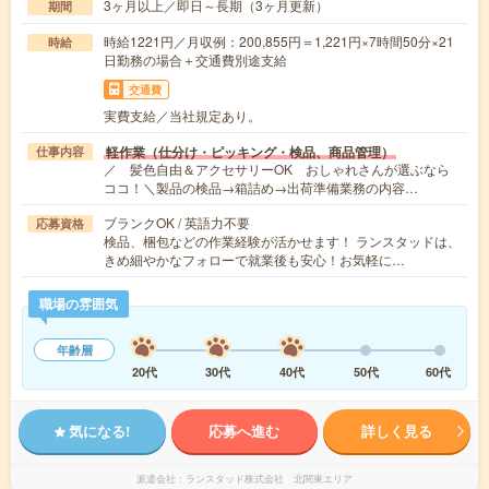
3ヶ月以上／即日～長期（3ヶ月更新）
期間
時給1221円／月収例：200,855円＝1,221円×7時間50分×21
時給
日勤務の場合＋交通費別途支給
交通費
実費支給／当社規定あり。
軽作業（仕分け・ピッキング・検品、商品管理）
仕事内容
／ 髪色自由＆アクセサリーOK おしゃれさんが選ぶなら
ココ！＼製品の検品→箱詰め→出荷準備業務の内容…
ブランクOK / 英語力不要
応募資格
検品、梱包などの作業経験が活かせます！ ランスタッドは、
きめ細やかなフォローで就業後も安心！お気軽に…
職場の雰囲気
年齢層
20代
30代
40代
50代
60代
気になる!
応募へ進む
詳しく見る
派遣会社
ランスタッド株式会社 北関東エリア