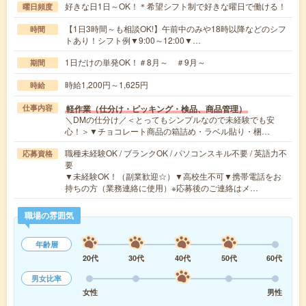
好きな日1日～OK！＊希望シフト制で好きな曜日で働ける！
曜日頻度
【1日3時間～も相談OK!】午前中のみや18時以降などのシフ
時間
トあり！シフト例▼9:00～12:00▼…
1日だけの単発OK！＃8月～ ＃9月～
期間
時給1,200円～1,625円
時給
軽作業（仕分け・ピッキング・検品、商品管理）
仕事内容
＼DMの仕分け／＜とってもシンプルなので未経験でも安
心！＞▼チョコレート商品の箱詰め・ラベル貼り・梱…
職種未経験OK / ブランクOK / パソコンスキル不要 / 英語力不
応募資格
要
▼未経験OK！（副業歓迎☆）▼高校生不可▼携帯電話をお
持ちの方（業務連絡に使用）※応募後のご連絡はメ…
職場の雰囲気
年齢層
20代
30代
40代
50代
60代
男女比率
女性
男性