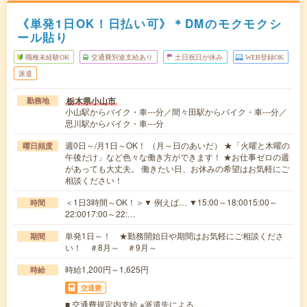
《単発1日OK！日払い可》＊DMのモクモクシ
ール貼り
職種未経験OK
交通費別途支給あり
土日祝日が休み
WEB登録OK
派遣
栃木県小山市
勤務地
小山駅からバイク・車---分／間々田駅からバイク・車---分／
思川駅からバイク・車---分
週0日～/月1日～OK！ （月～日のあいだ） ★「火曜と木曜の
曜日頻度
午後だけ」など色々な働き方ができます！ ★お仕事ゼロの週
があっても大丈夫。 働きたい日、お休みの希望はお気軽にご
相談ください！
＜1日3時間～OK！＞▼ 例えば… ▼15:00～18:0015:00～
時間
22:0017:00～22:…
単発1日～！ ★勤務開始日や期間はお気軽にご相談くださ
期間
い！ ＃8月～ ＃9月～
時給1,200円～1,625円
時給
交通費
■ 交通費規定内支給 ※派遣先による