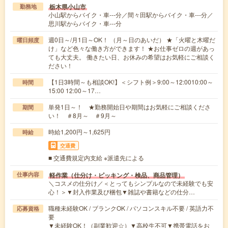
栃木県小山市
勤務地
小山駅からバイク・車---分／間々田駅からバイク・車---分／
思川駅からバイク・車---分
週0日～/月1日～OK！ （月～日のあいだ） ★「火曜と木曜だ
曜日頻度
け」など色々な働き方ができます！ ★お仕事ゼロの週があっ
ても大丈夫。 働きたい日、お休みの希望はお気軽にご相談く
ださい！
【1日3時間～も相談OK!】＜シフト例＞9:00～12:0010:00～
時間
15:00 12:00～17…
単発1日～！ ★勤務開始日や期間はお気軽にご相談くださ
期間
い！ ＃8月～ ＃9月～
時給1,200円～1,625円
時給
交通費
■ 交通費規定内支給 ※派遣先による
軽作業（仕分け・ピッキング・検品、商品管理）
仕事内容
＼コスメの仕分け／＜とってもシンプルなので未経験でも安
心！＞▼封入作業及び梱包▼雑誌や書籍などの仕分…
職種未経験OK / ブランクOK / パソコンスキル不要 / 英語力不
応募資格
要
▼未経験OK！（副業歓迎☆）▼高校生不可▼携帯電話をお