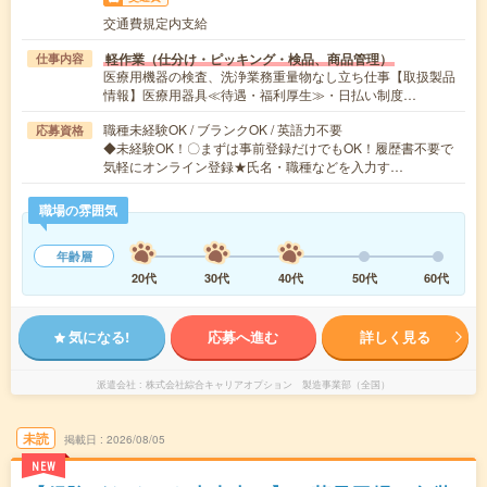
交通費規定内支給
軽作業（仕分け・ピッキング・検品、商品管理）
仕事内容
医療用機器の検査、洗浄業務重量物なし立ち仕事【取扱製品
情報】医療用器具≪待遇・福利厚生≫・日払い制度…
職種未経験OK / ブランクOK / 英語力不要
応募資格
◆未経験OK！〇まずは事前登録だけでもOK！履歴書不要で
気軽にオンライン登録★氏名・職種などを入力す…
職場の雰囲気
年齢層
20代
30代
40代
50代
60代
気になる!
応募へ進む
詳しく見る
派遣会社
株式会社綜合キャリアオプション 製造事業部（全国）
未読
掲載日
2026/08/05
NEW