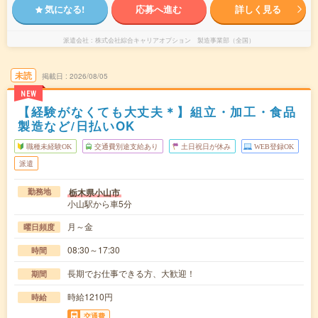
気になる!
応募へ進む
詳しく見る
派遣会社
株式会社綜合キャリアオプション 製造事業部（全国）
未読
掲載日
2026/08/05
NEW
【経験がなくても大丈夫＊】組立・加工・食品
製造など/日払いOK
職種未経験OK
交通費別途支給あり
土日祝日が休み
WEB登録OK
派遣
栃木県小山市
勤務地
小山駅から車5分
月～金
曜日頻度
08:30～17:30
時間
長期でお仕事できる方、大歓迎！
期間
時給1210円
時給
交通費