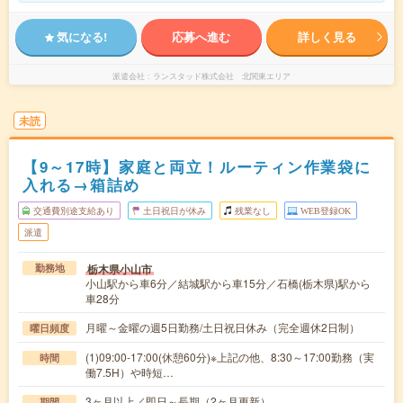
気になる!
応募へ進む
詳しく見る
派遣会社
ランスタッド株式会社 北関東エリア
未読
【9～17時】家庭と両立！ルーティン作業袋に
入れる→箱詰め
交通費別途支給あり
土日祝日が休み
残業なし
WEB登録OK
派遣
栃木県小山市
勤務地
小山駅から車6分／結城駅から車15分／石橋(栃木県)駅から
車28分
月曜～金曜の週5日勤務/土日祝日休み（完全週休2日制）
曜日頻度
(1)09:00-17:00(休憩60分)※上記の他、8:30～17:00勤務（実
時間
働7.5H）や時短…
3ヶ月以上／即日～長期（2ヶ月更新）
期間