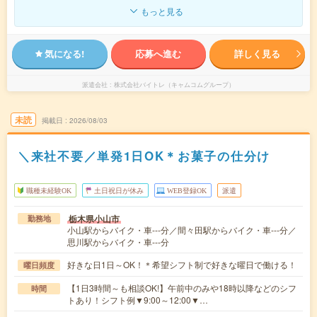
もっと見る
気になる!
応募へ進む
詳しく見る
派遣会社
株式会社バイトレ（キャムコムグループ）
未読
掲載日
2026/08/03
＼来社不要／単発1日OK＊お菓子の仕分け
職種未経験OK
土日祝日が休み
WEB登録OK
派遣
栃木県小山市
勤務地
小山駅からバイク・車---分／間々田駅からバイク・車---分／
思川駅からバイク・車---分
好きな日1日～OK！＊希望シフト制で好きな曜日で働ける！
曜日頻度
【1日3時間～も相談OK!】午前中のみや18時以降などのシフ
時間
トあり！シフト例▼9:00～12:00▼…