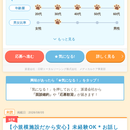
年齢層
20代
30代
40代
50代
60代
男女比率
女性
男性
もっと見る
応募へ進む
気になる!
詳しく見る
派遣会社
日研トータルソーシング株式会社 メディカルケア事業部
興味があったら「★気になる！」をタップ！
「気になる！」を押しておくと、派遣会社から
「面談確約」
や
「応募歓迎」
が届きます！
未読
掲載日
2026/08/05
NEW
【小規模施設だから安心】未経験OK＊お話し