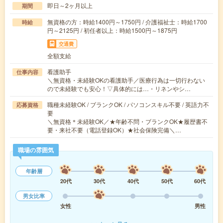
即日～2ヶ月以上
期間
無資格の方：時給1400円～1750円 / 介護福祉士：時給1700
時給
円～2125円 / 初任者以上：時給1500円～1875円
交通費
全額支給
看護助手
仕事内容
＼無資格・未経験OKの看護助手／医療行為は一切行わない
ので未経験でも安心！▽具体的には…・リネンやシ…
職種未経験OK / ブランクOK / パソコンスキル不要 / 英語力不
応募資格
要
＼無資格＊未経験OK／★年齢不問・ブランクOK★履歴書不
要・来社不要（電話登録OK）★社会保険完備＼…
職場の雰囲気
年齢層
20代
30代
40代
50代
60代
男女比率
女性
男性