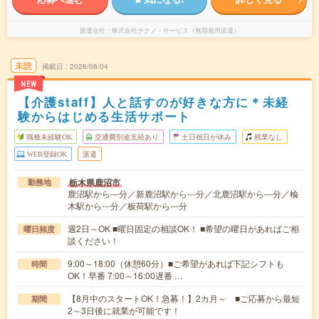
派遣会社
株式会社テクノ・サービス（無期雇用派遣）
未読
掲載日
2026/08/04
NEW
【介護staff】人と話すのが好きな方に＊未経
験からはじめる生活サポート
職種未経験OK
交通費別途支給あり
土日祝日が休み
残業なし
WEB登録OK
派遣
栃木県鹿沼市
勤務地
鹿沼駅から---分／新鹿沼駅から---分／北鹿沼駅から---分／楡
木駅から---分／板荷駅から---分
週2日～OK ■曜日固定の相談OK！ ■希望の曜日があればご相
曜日頻度
談ください！
9:00～18:00（休憩60分）■ご希望があれば下記シフトも
時間
OK！早番 7:00～16:00遅番 …
【8月中のスタートOK！急募！】2カ月～ ■ご応募から最短
期間
2～3日後に就業が可能です！