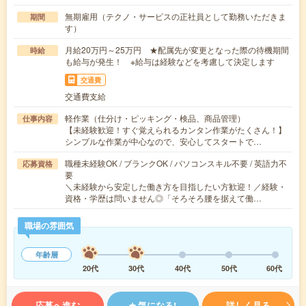
無期雇用（テクノ・サービスの正社員として勤務いただきま
期間
す）
月給20万円～25万円 ★配属先が変更となった際の待機期間
時給
も給与が発生！ ※給与は経験などを考慮して決定します
交通費
交通費支給
軽作業（仕分け・ピッキング・検品、商品管理）
仕事内容
【未経験歓迎！すぐ覚えられるカンタン作業がたくさん！】
シンプルな作業が中心なので、安心してスタートで…
職種未経験OK / ブランクOK / パソコンスキル不要 / 英語力不
応募資格
要
＼未経験から安定した働き方を目指したい方歓迎！／経験・
資格・学歴は問いません◎「そろそろ腰を据えて働…
職場の雰囲気
年齢層
20代
30代
40代
50代
60代
応募へ進む
気になる!
詳しく見る