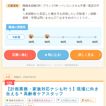
職種未経験OK / ブランクOK / パソコンスキル不要 / 英語力不
応募資格
要
＼未経験から安定した働き方を目指したい方歓迎！／経験・
資格・学歴は問いません◎▽おすすめポイントリク…
職場の雰囲気
年齢層
20代
30代
40代
50代
60代
応募へ進む
気になる!
詳しく見る
派遣会社
株式会社テクノ・サービス（無期雇用派遣）
未読
掲載日
2026/08/05
NEW
【計画業務・家族対応ナシも叶う】現場に向き
合える＊高齢者ケアスタッフ
職種未経験OK
交通費別途支給あり
土日祝日が休み
残業なし