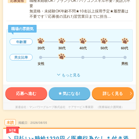
職種未経験OK / ブランクOK / パソコンスキル不要 / 英語力不
応募資格
要
無資格・未経験OK年齢不問★10名以上採用予定★履歴書は
不要です▽応募後の流れ1)翌営業日までに担当…
職場の雰囲気
年齢層
20代
30代
40代
50代
60代
男女比率
女性
男性
もっと見る
応募へ進む
気になる!
詳しく見る
派遣会社
マンパワーグループ株式会社 ケアサービス事業部 （医療福祉介護関連）
未読
掲載日
2026/08/05
NEW
＼日払い×時給1330円／医療行為なし＊付き添