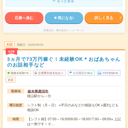
もっと見る
応募へ進む
気になる!
詳しく見る
派遣会社
株式会社ニッソーネット
未読
掲載日
2026/08/04
NEW
3ヵ月で73万円稼ぐ！未経験OK＊おばあちゃん
のお話相手など
職種未経験OK
交通費別途支給あり
土日祝日が休み
WEB登録OK
派遣
栃木県鹿沼市
勤務地
樅山駅から---分
シフト制（月～日） ※平日のみなどの相談もOK ※週3なども
曜日頻度
相談OK
【シフト例】07:00～16:0009:00～18:0017:00～09:00※ 上記
時間
は一例です！そ…