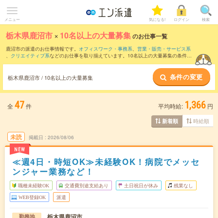
メニュー
気になる!
ログイン
検索
栃木県鹿沼市
×
10名以上の大量募集
のお仕事一覧
鹿沼市の派遣のお仕事情報です。
オフィスワーク・事務系
、
営業・販売・サービス系
、
クリエイティブ系
などのお仕事を取り揃えています。10名以上の大量募集の条件の
他に、
交通費別途支給あり
、
職種未経験OK
、
友だちと一緒の応募OK
などのこだわり
条件も取り揃えています。
条件の変更
栃木県鹿沼市 / 10名以上の大量募集
47
1,366
全
件
平均時給:
円
時給順
新着順
未読
掲載日
2026/08/06
NEW
≪週4日・時短OK≫未経験OK！病院でメッセ
ンジャー業務など！
職種未経験OK
交通費別途支給あり
土日祝日が休み
残業なし
WEB登録OK
派遣
栃木県鹿沼市
勤務地