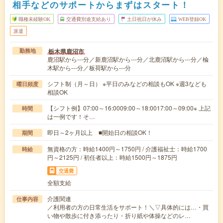
相手などのサポートからまずはスタート！
職種未経験OK
交通費別途支給あり
土日祝日が休み
WEB登録OK
派遣
栃木県鹿沼市
勤務地
鹿沼駅から---分／新鹿沼駅から---分／北鹿沼駅から---分／楡
木駅から---分／板荷駅から---分
シフト制（月～日） ※平日のみなどの相談もOK ※週3なども
曜日頻度
相談OK
【シフト例】07:00～16:0009:00～18:0017:00～09:00※ 上記
時間
は一例です！そ…
即日～2ヶ月以上 ■開始日の相談OK！
期間
無資格の方：時給1400円～1750円 / 介護福祉士：時給1700
時給
円～2125円 / 初任者以上：時給1500円～1875円
交通費
全額支給
介護関連
仕事内容
／利用者の方の日常生活をサポート！＼▽具体的には…・買
い物や散歩に付き添ったり・折り紙や体操などのレ…