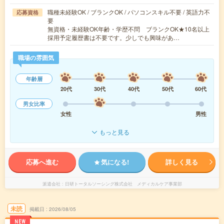
職種未経験OK / ブランクOK / パソコンスキル不要 / 英語力不
応募資格
要
無資格・未経験OK年齢・学歴不問 ブランクOK★10名以上
採用予定履歴書は不要です。少しでも興味があ…
職場の雰囲気
年齢層
20代
30代
40代
50代
60代
男女比率
女性
男性
もっと見る
応募へ進む
気になる!
詳しく見る
派遣会社
日研トータルソーシング株式会社 メディカルケア事業部
未読
掲載日
2026/08/05
NEW