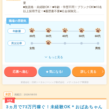
要
■無資格・未経験OK！■年齢・学歴不問！ブランクOK!■10名
以上採用予定！■履歴書不要■社会保険完…
職場の雰囲気
年齢層
20代
30代
40代
50代
60代
男女比率
女性
男性
もっと見る
応募へ進む
気になる!
詳しく見る
派遣会社
日研トータルソーシング株式会社 メディカルケア事業部
未読
掲載日
2026/08/05
NEW
3ヵ月で73万円稼ぐ！未経験OK＊おばあちゃん