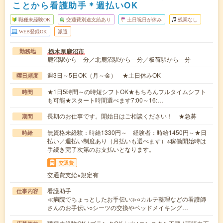
ことから看護助手＊週払いOK
職種未経験OK
交通費別途支給あり
土日祝日が休み
残業なし
WEB登録OK
派遣
栃木県鹿沼市
勤務地
鹿沼駅から---分／北鹿沼駅から---分／板荷駅から---分
週3日～5日OK（月～金） ★土日休みOK
曜日頻度
★1日5時間～の時短シフトOK★もちろんフルタイムシフト
時間
も可能★スタート時間選べます7:00～16:…
長期のお仕事です。開始日はご相談ください！ ★急募
期間
無資格未経験：時給1330円～ 経験者：時給1450円～★日
時給
払い／週払い制度あり（月払いも選べます）※稼働開始時は
手続き完了次第のお支払いとなります。
交通費
交通費支給※規定有
看護助手
仕事内容
≪病院でちょっとしたお手伝い≫○カルテ整理などの看護師
さんのお手伝い○シーツの交換やベッドメイキング…