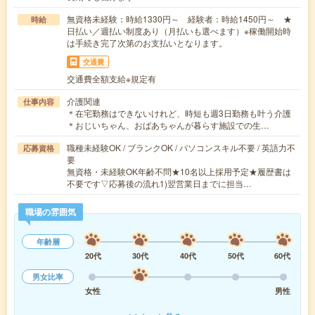
無資格未経験：時給1330円～ 経験者：時給1450円～ ★
時給
日払い／週払い制度あり（月払いも選べます）※稼働開始時
は手続き完了次第のお支払いとなります。
交通費
交通費全額支給※規定有
介護関連
仕事内容
＊在宅勤務はできないけれど、時短も週3日勤務も叶う介護
＊おじいちゃん、おばあちゃんが暮らす施設での生…
職種未経験OK / ブランクOK / パソコンスキル不要 / 英語力不
応募資格
要
無資格・未経験OK年齢不問★10名以上採用予定★履歴書は
不要です▽応募後の流れ1)翌営業日までに担当…
職場の雰囲気
年齢層
20代
30代
40代
50代
60代
男女比率
女性
男性