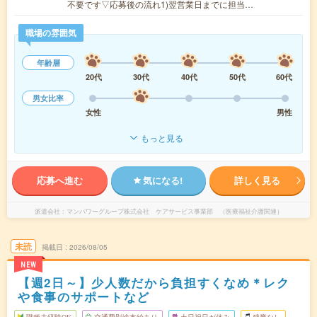
不要です▽応募後の流れ1)翌営業日までに担当…
職場の雰囲気
年齢層
20代
30代
40代
50代
60代
男女比率
女性
男性
もっと見る
応募へ進む
気になる!
詳しく見る
派遣会社
マンパワーグループ株式会社 ケアサービス事業部 （医療福祉介護関連）
未読
掲載日
2026/08/05
NEW
【週2日～】少人数だから負担すくなめ＊レク
や食事のサポートなど
職種未経験OK
交通費別途支給あり
土日祝日が休み
残業なし