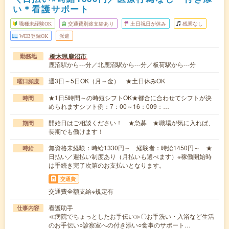
い＊看護サポート
職種未経験OK
交通費別途支給あり
土日祝日が休み
残業なし
WEB登録OK
派遣
栃木県鹿沼市
勤務地
鹿沼駅から---分／北鹿沼駅から---分／板荷駅から---分
週3日～5日OK（月～金） ★土日休みOK
曜日頻度
★1日5時間～の時短シフトOK★都合に合わせてシフトが決
時間
められますシフト例：7：00～16：009：…
開始日はご相談ください！ ★急募 ★職場が気に入れば、
期間
長期でも働けます！
無資格未経験：時給1330円～ 経験者：時給1450円～ ★
時給
日払い／週払い制度あり（月払いも選べます）※稼働開始時
は手続き完了次第のお支払いとなります。
交通費
交通費全額支給※規定有
看護助手
仕事内容
≪病院でちょっとしたお手伝い≫〇お手洗い・入浴など生活
のお手伝い○診察室への付き添い○食事のサポート…