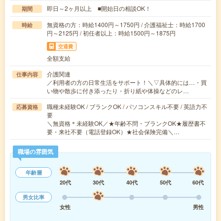
即日～2ヶ月以上 ■開始日の相談OK！
期間
無資格の方：時給1400円～1750円 / 介護福祉士：時給1700
時給
円～2125円 / 初任者以上：時給1500円～1875円
交通費
全額支給
介護関連
仕事内容
／利用者の方の日常生活をサポート！＼▽具体的には…・買
い物や散歩に付き添ったり・折り紙や体操などのレ…
職種未経験OK / ブランクOK / パソコンスキル不要 / 英語力不
応募資格
要
＼無資格＊未経験OK／★年齢不問・ブランクOK★履歴書不
要・来社不要（電話登録OK）★社会保険完備＼…
職場の雰囲気
年齢層
20代
30代
40代
50代
60代
男女比率
女性
男性