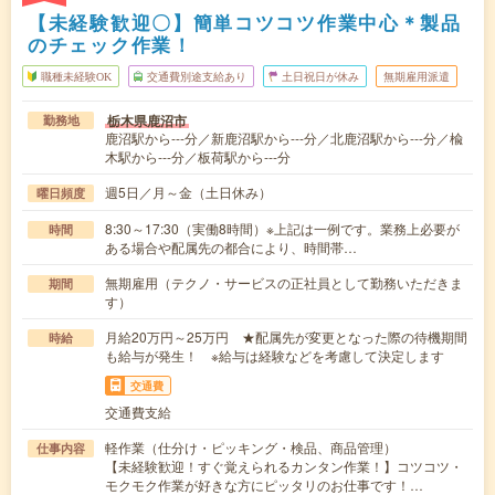
【未経験歓迎〇】簡単コツコツ作業中心＊製品
のチェック作業！
職種未経験OK
交通費別途支給あり
土日祝日が休み
無期雇用派遣
栃木県鹿沼市
勤務地
鹿沼駅から---分／新鹿沼駅から---分／北鹿沼駅から---分／楡
木駅から---分／板荷駅から---分
週5日／月～金（土日休み）
曜日頻度
8:30～17:30（実働8時間）※上記は一例です。業務上必要が
時間
ある場合や配属先の都合により、時間帯…
無期雇用（テクノ・サービスの正社員として勤務いただきま
期間
す）
月給20万円～25万円 ★配属先が変更となった際の待機期間
時給
も給与が発生！ ※給与は経験などを考慮して決定します
交通費
交通費支給
軽作業（仕分け・ピッキング・検品、商品管理）
仕事内容
【未経験歓迎！すぐ覚えられるカンタン作業！】コツコツ・
モクモク作業が好きな方にピッタリのお仕事です！…