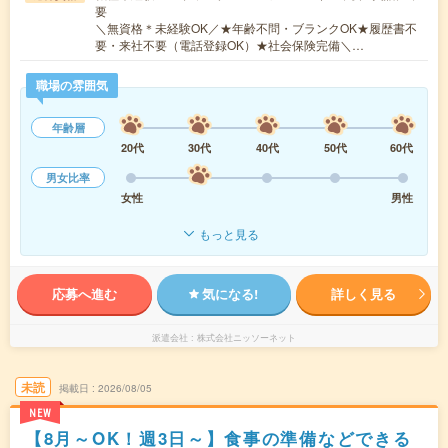
要
＼無資格＊未経験OK／★年齢不問・ブランクOK★履歴書不
要・来社不要（電話登録OK）★社会保険完備＼…
職場の雰囲気
年齢層
20代
30代
40代
50代
60代
男女比率
女性
男性
もっと見る
応募へ進む
気になる!
詳しく見る
派遣会社
株式会社ニッソーネット
未読
掲載日
2026/08/05
NEW
【8月～OK！週3日～】食事の準備などできる