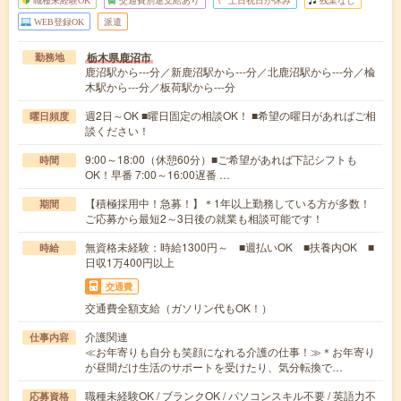
WEB登録OK
派遣
栃木県鹿沼市
勤務地
鹿沼駅から---分／新鹿沼駅から---分／北鹿沼駅から---分／楡
木駅から---分／板荷駅から---分
週2日～OK ■曜日固定の相談OK！ ■希望の曜日があればご相
曜日頻度
談ください！
9:00～18:00（休憩60分）■ご希望があれば下記シフトも
時間
OK！早番 7:00～16:00遅番 …
【積極採用中！急募！】＊1年以上勤務している方が多数！
期間
ご応募から最短2～3日後の就業も相談可能です！
無資格未経験：時給1300円～ ■週払いOK ■扶養内OK ■
時給
日収1万400円以上
交通費
交通費全額支給（ガソリン代もOK！）
介護関連
仕事内容
≪お年寄りも自分も笑顔になれる介護の仕事！≫＊お年寄り
が昼間だけ生活のサポートを受けたり、気分転換で…
職種未経験OK / ブランクOK / パソコンスキル不要 / 英語力不
応募資格