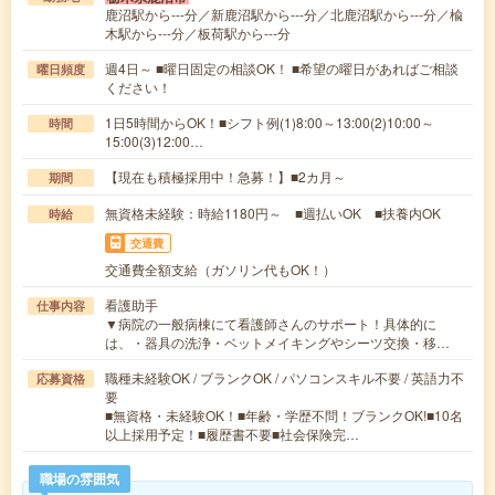
鹿沼駅から---分／新鹿沼駅から---分／北鹿沼駅から---分／楡
木駅から---分／板荷駅から---分
週4日～ ■曜日固定の相談OK！ ■希望の曜日があればご相談
曜日頻度
ください！
1日5時間からOK！■シフト例(1)8:00～13:00(2)10:00～
時間
15:00(3)12:00…
【現在も積極採用中！急募！】■2カ月～
期間
無資格未経験：時給1180円～ ■週払いOK ■扶養内OK
時給
交通費
交通費全額支給（ガソリン代もOK！）
看護助手
仕事内容
▼病院の一般病棟にて看護師さんのサポート！具体的に
は、・器具の洗浄・ベットメイキングやシーツ交換・移…
職種未経験OK / ブランクOK / パソコンスキル不要 / 英語力不
応募資格
要
■無資格・未経験OK！■年齢・学歴不問！ブランクOK!■10名
以上採用予定！■履歴書不要■社会保険完…
職場の雰囲気