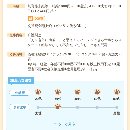
無資格未経験：時給1300円～ ■週払いOK ■扶養内OK ■
時給
日収1万400円以上
交通費
交通費全額支給（ガソリン代もOK！）
介護関連
仕事内容
「え？意外に簡単！」と思うくらい、スグできる仕事からス
タート！経験がなくて不安だった方も、皆さん問題…
職種未経験OK / ブランクOK / パソコンスキル不要 / 英語力不
応募資格
要
■資格・経験・年齢不問■学歴不問■10名以上採用予定！■履
歴書不要■社会保険完備■社員登用あり（紹介…
職場の雰囲気
年齢層
20代
30代
40代
50代
60代
男女比率
女性
男性
もっと見る