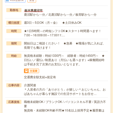
WEB登録OK
派遣
栃木県鹿沼市
勤務地
鹿沼駅から---分／北鹿沼駅から---分／板荷駅から---分
週3日～5日OK（月～金） ★土日休みOK
曜日頻度
★1日5時間～の時短シフトOK★スタート時間選べます！
時間
7:00～16:009:00～17:0011:…
開始日はご相談ください！ ★急募 ★職場が気に入れば、
期間
長期でも働けます！
無資格未経験：時給1330円～ 経験者：時給1450円～ ★
時給
日払い／週払い制度あり（月払いも選べます）※稼働開始時
は手続き完了次第のお支払いとなります。
交通費
交通費全額支給※規定有
介護関連
仕事内容
＊入居者の方の「ありがとう」が嬉しい＊おじいちゃん、お
ばあちゃんが暮らす施設での生活サポートをお任せ…
職種未経験OK / ブランクOK / パソコンスキル不要 / 英語力不
応募資格
要
無資格・未経験OK年齢不問★10名以上採用予定★履歴書は