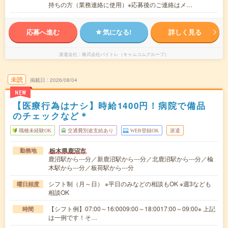
持ちの方（業務連絡に使用）※応募後のご連絡はメ…
応募へ進む
気になる!
詳しく見る
派遣会社
株式会社バイトレ（キャムコムグループ）
未読
掲載日
2026/08/04
NEW
【医療行為はナシ】時給1400円！病院で備品
のチェックなど＊
職種未経験OK
交通費別途支給あり
WEB登録OK
派遣
栃木県鹿沼市
勤務地
鹿沼駅から---分／新鹿沼駅から---分／北鹿沼駅から---分／楡
木駅から---分／板荷駅から---分
シフト制（月～日） ※平日のみなどの相談もOK ※週3なども
曜日頻度
相談OK
【シフト例】07:00～16:0009:00～18:0017:00～09:00※ 上記
時間
は一例です！そ…