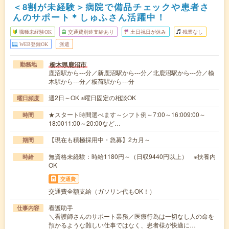
＜8割が未経験＞病院で備品チェックや患者さ
んのサポート＊しゅふさん活躍中！
職種未経験OK
交通費別途支給あり
土日祝日が休み
残業なし
WEB登録OK
派遣
栃木県鹿沼市
勤務地
鹿沼駅から---分／新鹿沼駅から---分／北鹿沼駅から---分／楡
木駅から---分／板荷駅から---分
週2日～OK ※曜日固定の相談OK
曜日頻度
★スタート時間選べます～シフト例～7:00～16:009:00～
時間
18:0011:00～20:00など…
【現在も積極採用中・急募】2カ月～
期間
無資格未経験：時給1180円～（日収9440円以上） ※扶養内
時給
OK
交通費
交通費全額支給（ガソリン代もOK！）
看護助手
仕事内容
＼看護師さんのサポート業務／医療行為は一切なし人の命を
預かるような難しい仕事ではなく、患者様が快適に…