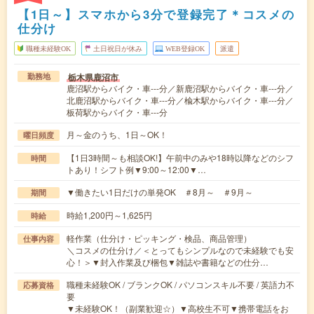
【1日～】スマホから3分で登録完了＊コスメの
仕分け
職種未経験OK
土日祝日が休み
WEB登録OK
派遣
栃木県鹿沼市
勤務地
鹿沼駅からバイク・車---分／新鹿沼駅からバイク・車---分／
北鹿沼駅からバイク・車---分／楡木駅からバイク・車---分／
板荷駅からバイク・車---分
月～金のうち、1日～OK！
曜日頻度
【1日3時間～も相談OK!】午前中のみや18時以降などのシフ
時間
トあり！シフト例▼9:00～12:00▼…
▼働きたい1日だけの単発OK ＃8月～ ＃9月～
期間
時給1,200円～1,625円
時給
軽作業（仕分け・ピッキング・検品、商品管理）
仕事内容
＼コスメの仕分け／＜とってもシンプルなので未経験でも安
心！＞▼封入作業及び梱包▼雑誌や書籍などの仕分…
職種未経験OK / ブランクOK / パソコンスキル不要 / 英語力不
応募資格
要
▼未経験OK！（副業歓迎☆）▼高校生不可▼携帯電話をお