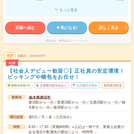
もっと見る
応募へ進む
気になる!
詳しく見る
派遣会社
株式会社ニッソーネット
未読
掲載日
2026/08/04
NEW
【社会人デビュー歓迎〇】正社員の安定環境！
ピッキングや梱包をお任せ！
職種未経験OK
交通費別途支給あり
土日祝日が休み
無期雇用派遣
栃木県鹿沼市
勤務地
鹿沼駅から---分／新鹿沼駅から---分／北鹿沼駅から---分／楡
木駅から---分／板荷駅から---分
週5日／月～金（土日休み）
曜日頻度
8:30～17:30（実働8時間）※上記は一例です。業務上必要が
時間
ある場合や配属先の都合により、時間帯…