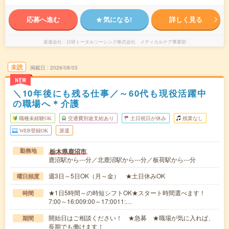
応募へ進む
気になる!
詳しく見る
派遣会社
日研トータルソーシング株式会社 メディカルケア事業部
未読
掲載日
2026/08/03
NEW
＼10年後にも残る仕事／～60代も現役活躍中
の職場へ＊介護
職種未経験OK
交通費別途支給あり
土日祝日が休み
残業なし
WEB登録OK
派遣
栃木県鹿沼市
勤務地
鹿沼駅から---分／北鹿沼駅から---分／板荷駅から---分
週3日～5日OK（月～金） ★土日休みOK
曜日頻度
★1日5時間～の時短シフトOK★スタート時間選べます！
時間
7:00～16:009:00～17:0011:…
開始日はご相談ください！ ★急募 ★職場が気に入れば、
期間
長期でも働けます！