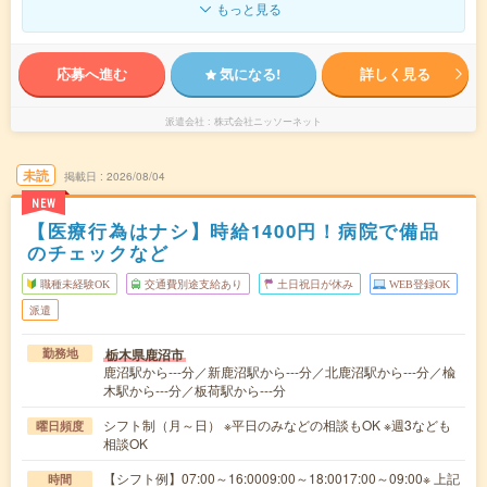
もっと見る
応募へ進む
気になる!
詳しく見る
派遣会社
株式会社ニッソーネット
未読
掲載日
2026/08/04
NEW
【医療行為はナシ】時給1400円！病院で備品
のチェックなど
職種未経験OK
交通費別途支給あり
土日祝日が休み
WEB登録OK
派遣
栃木県鹿沼市
勤務地
鹿沼駅から---分／新鹿沼駅から---分／北鹿沼駅から---分／楡
木駅から---分／板荷駅から---分
シフト制（月～日） ※平日のみなどの相談もOK ※週3なども
曜日頻度
相談OK
【シフト例】07:00～16:0009:00～18:0017:00～09:00※ 上記
時間