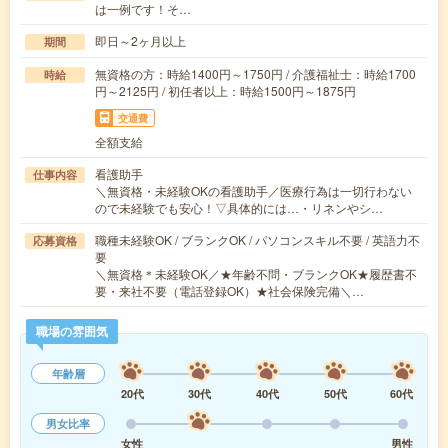
は一例です！そ…
即日～2ヶ月以上
期間
無資格の方：時給1400円～1750円 / 介護福祉士：時給1700
時給
円～2125円 / 初任者以上：時給1500円～1875円
交通費
全額支給
看護助手
仕事内容
＼無資格・未経験OKの看護助手／医療行為は一切行わない
ので未経験でも安心！▽具体的には…・リネンやシ…
職種未経験OK / ブランクOK / パソコンスキル不要 / 英語力不
応募資格
要
＼無資格＊未経験OK／★年齢不問・ブランクOK★履歴書不
要・来社不要（電話登録OK）★社会保険完備＼…
職場の雰囲気
年齢層
20代
30代
40代
50代
60代
男女比率
女性
男性