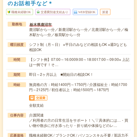
のお話相手など＊
職種未経験OK
交通費別途支給あり
WEB登録OK
派遣
栃木県鹿沼市
勤務地
鹿沼駅から---分／新鹿沼駅から---分／北鹿沼駅から---分／楡
木駅から---分／板荷駅から---分
シフト制（月～日） ※平日のみなどの相談もOK ※週3なども
曜日頻度
相談OK
【シフト例】07:00～16:0009:00～18:0017:00～09:00※ 上記
時間
は一例です！そ…
即日～2ヶ月以上 ■開始日の相談OK！
期間
無資格の方：時給1400円～1750円 / 介護福祉士：時給1700
時給
円～2125円 / 初任者以上：時給1500円～1875円
交通費
全額支給
介護関連
仕事内容
／利用者の方の日常生活をサポート！＼▽具体的には…・買
い物や散歩に付き添ったり・折り紙や体操などのレ…
職種未経験OK / ブランクOK / パソコンスキル不要 / 英語力不
応募資格