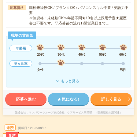
職種未経験OK / ブランクOK / パソコンスキル不要 / 英語力不
応募資格
要
≪無資格・未経験OK≫年齢不問★10名以上採用予定★履歴
書は不要です。▽応募後の流れ1)翌営業日まで…
職場の雰囲気
年齢層
20代
30代
40代
50代
60代
男女比率
女性
男性
もっと見る
応募へ進む
気になる!
詳しく見る
派遣会社
マンパワーグループ株式会社 ケアサービス事業部 （医療福祉介護関連）
未読
掲載日
2026/08/05
NEW