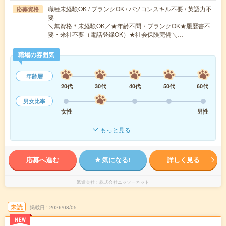
職種未経験OK / ブランクOK / パソコンスキル不要 / 英語力不
応募資格
要
＼無資格＊未経験OK／★年齢不問・ブランクOK★履歴書不
要・来社不要（電話登録OK）★社会保険完備＼…
職場の雰囲気
年齢層
20代
30代
40代
50代
60代
男女比率
女性
男性
もっと見る
応募へ進む
気になる!
詳しく見る
派遣会社
株式会社ニッソーネット
未読
掲載日
2026/08/05
NEW