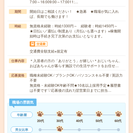
7:00～16:009:00～17:0011:…
開始日はご相談ください！ ★急募 ★職場が気に入れ
期間
ば、長期でも働けます！
無資格未経験：時給1330円～ 経験者：時給1450円～
時給
★日払い／週払い制度あり（月払いも選べます）※稼働開
始時は手続き完了次第のお支払いとなります。
交通費
交通費全額支給※規定有
＊入居者の方の「ありがとう」が嬉しい＊おじいちゃん、
仕事内容
おばあちゃんが暮らす施設での生活サポートをお任せ…
職種未経験OK / ブランクOK / パソコンスキル不要 / 英語力
応募資格
不要
無資格・未経験OK年齢不問★10名以上採用予定★履歴書
は不要です▽応募後の流れ1)翌営業日までに担当…
職場の雰囲気
年齢層
20代
30代
40代
50代
60代
男女比率