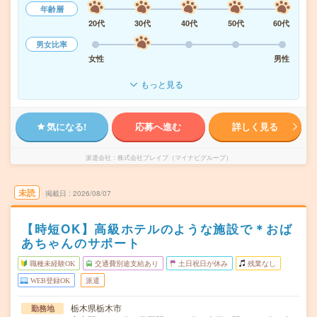
年齢層
20代
30代
40代
50代
60代
男女比率
女性
男性
もっと見る
気になる!
応募へ進む
詳しく見る
派遣会社
株式会社ブレイブ（マイナビグループ）
未読
掲載日
2026/08/07
【時短OK】高級ホテルのような施設で＊おば
あちゃんのサポート
職種未経験OK
交通費別途支給あり
土日祝日が休み
残業なし
WEB登録OK
派遣
栃木県栃木市
勤務地