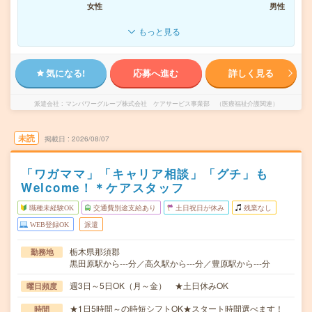
女性
男性
もっと見る
気になる!
応募へ進む
詳しく見る
派遣会社
マンパワーグループ株式会社 ケアサービス事業部 （医療福祉介護関連）
未読
掲載日
2026/08/07
「ワガママ」「キャリア相談」「グチ」も
Welcome！＊ケアスタッフ
職種未経験OK
交通費別途支給あり
土日祝日が休み
残業なし
WEB登録OK
派遣
栃木県那須郡
勤務地
黒田原駅から---分／高久駅から---分／豊原駅から---分
週3日～5日OK（月～金） ★土日休みOK
曜日頻度
★1日5時間～の時短シフトOK★スタート時間選べます！
時間