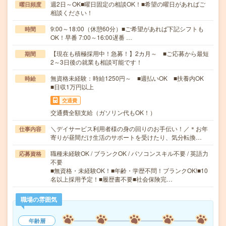
週2日～OK■曜日固定の相談OK！■希望の曜日があればご
曜日頻度
相談ください！
9:00～18:00（休憩60分）■ご希望があれば下記シフトも
時間
OK！早番 7:00～16:00遅番 …
【現在も積極採用中！急募！】2カ月～ ■ご応募から最短
期間
2～3日後の就業も相談可能です！
無資格未経験：時給1250円～ ■週払いOK ■扶養内OK
時給
■日収1万円以上
交通費
交通費全額支給（ガソリン代もOK！）
＼デイサービス利用者様の身の回りのお手伝い！／＊お年
仕事内容
寄りが昼間だけ生活のサポートを受けたり、気分転換…
職種未経験OK / ブランクOK / パソコンスキル不要 / 英語力
応募資格
不要
■無資格・未経験OK！■年齢・学歴不問！ブランクOK!■10
名以上採用予定！■履歴書不要■社会保険完…
職場の雰囲気
年齢層