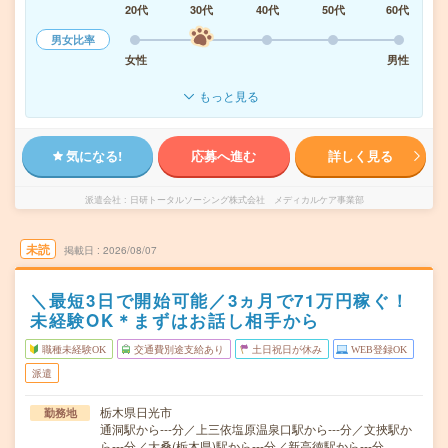
20代
30代
40代
50代
60代
男女比率
女性
男性
もっと見る
気になる!
応募へ進む
詳しく見る
派遣会社
日研トータルソーシング株式会社 メディカルケア事業部
未読
掲載日
2026/08/07
＼最短3日で開始可能／3ヵ月で71万円稼ぐ！
未経験OK＊まずはお話し相手から
職種未経験OK
交通費別途支給あり
土日祝日が休み
WEB登録OK
派遣
栃木県日光市
勤務地
通洞駅から---分／上三依塩原温泉口駅から---分／文挾駅か
ら---分／大桑(栃木県)駅から---分／新高徳駅から---分