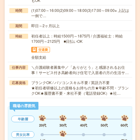
もOK
(1)07:00～16:00(2)09:00～18:00(3)17:00～09:00※ 上記は
時間
一例で…
即日～2ヶ月以上
期間
初任者以上：時給1500円～1875円 / 介護福祉士：時給
時給
1700円～2125円 ■日払いOK
交通費
全額支給
＼介護経験者募集中／「ありがとう」と感謝されるお仕
仕事内容
事！サービス付き高齢者向け住宅で入居者の方の生活サ…
ブランクOK / パソコンスキル不要 / 英語力不要
応募資格
★初任者研修以上の資格をお持ちの方★年齢不問・ブラン
クOK★履歴書不要・来社不要（電話登録OK）★社…
職場の雰囲気
年齢層
20代
30代
40代
50代
60代
男女比率