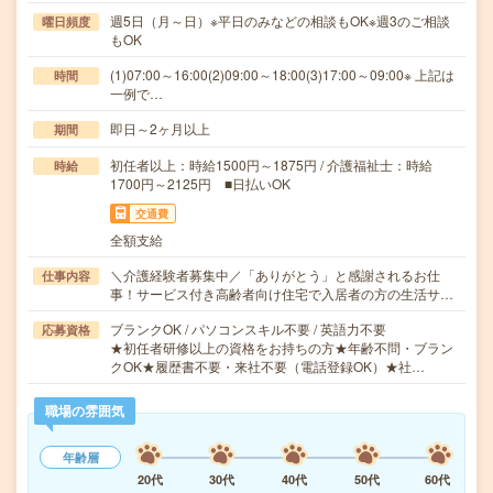
週5日（月～日）※平日のみなどの相談もOK※週3のご相談
曜日頻度
もOK
(1)07:00～16:00(2)09:00～18:00(3)17:00～09:00※ 上記は
時間
一例で…
即日～2ヶ月以上
期間
初任者以上：時給1500円～1875円 / 介護福祉士：時給
時給
1700円～2125円 ■日払いOK
交通費
全額支給
＼介護経験者募集中／「ありがとう」と感謝されるお仕
仕事内容
事！サービス付き高齢者向け住宅で入居者の方の生活サ…
ブランクOK / パソコンスキル不要 / 英語力不要
応募資格
★初任者研修以上の資格をお持ちの方★年齢不問・ブラン
クOK★履歴書不要・来社不要（電話登録OK）★社…
職場の雰囲気
年齢層
20代
30代
40代
50代
60代