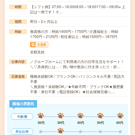
【シフト例】07:00～16:0009:00～18:0017:00～09:00※ 上
時間
記は一例です！そ…
即日～2ヶ月以上
期間
無資格の方：時給1400円～1750円 / 介護福祉士：時給
時給
1700円～2125円 / 初任者以上：時給1500円～1875円
交通費
全額支給
／グループホームにて利用者の方の日常生活をサポート！
仕事内容
＼▽具体的には…・買い物や散歩に付き添ったり・折…
職種未経験OK / ブランクOK / パソコンスキル不要 / 英語力
応募資格
不要
＼無資格＊未経験OK／★年齢不問・ブランクOK★履歴書
不要・来社不要（電話登録OK）★社会保険完備＼…
職場の雰囲気
年齢層
20代
30代
40代
50代
60代
男女比率