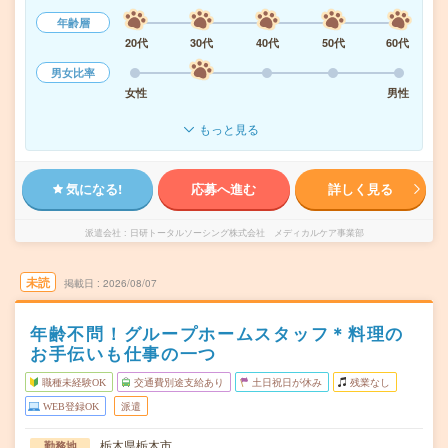
年齢層
20代
30代
40代
50代
60代
男女比率
女性
男性
もっと見る
気になる!
応募へ進む
詳しく見る
派遣会社
日研トータルソーシング株式会社 メディカルケア事業部
未読
掲載日
2026/08/07
年齢不問！グループホームスタッフ＊料理の
お手伝いも仕事の一つ
職種未経験OK
交通費別途支給あり
土日祝日が休み
残業なし
WEB登録OK
派遣
栃木県栃木市
勤務地