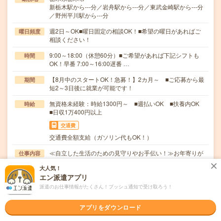
新栃木駅から---分／岩舟駅から---分／東武金崎駅から---分
／野州平川駅から---分
週2日～OK■曜日固定の相談OK！■希望の曜日があればご
曜日頻度
相談ください！
9:00～18:00（休憩60分）■ご希望があれば下記シフトも
時間
OK！早番 7:00～16:00遅番 …
【8月中のスタートOK！急募！】2カ月～ ■ご応募から最
期間
短2～3日後に就業が可能です！
無資格未経験：時給1300円～ ■週払いOK ■扶養内OK
時給
■日収1万400円以上
交通費
交通費全額支給（ガソリン代もOK！）
≪自立した生活のための見守りやお手伝い！≫お年寄りが
仕事内容
少人数で生活する「グループホーム」。利用者さんが…
大人気！
エン派遣アプリ
職種未経験OK / ブランクOK / パソコンスキル不要 / 英語力
応募資格
不要
派遣のお仕事情報がたくさん！プッシュ通知で受け取ろう！
■資格・経験・年齢不問■学歴不問■10名以上採用予定！■履
歴書不要■面談確約■社会保険完備■社員登用…
アプリをダウンロード