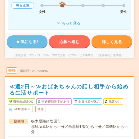
男女比率
女性
男性
もっと見る
気になる!
応募へ進む
詳しく見る
派遣会社
マンパワーグループ株式会社 ケアサービス事業部 （医療福祉介護関連）
未読
掲載日
2026/08/07
≪週2日～≫おばあちゃんの話し相手から始め
る生活サポート
職種未経験OK
交通費別途支給あり
土日祝日が休み
残業なし
WEB登録OK
派遣
栃木県那須塩原市
勤務地
那須塩原駅から---分／西那須野駅から---分／黒磯駅から---
分