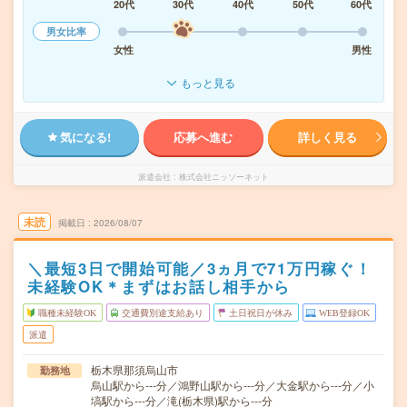
20代
30代
40代
50代
60代
男女比率
女性
男性
もっと見る
気になる!
応募へ進む
詳しく見る
派遣会社
株式会社ニッソーネット
未読
掲載日
2026/08/07
＼最短3日で開始可能／3ヵ月で71万円稼ぐ！
未経験OK＊まずはお話し相手から
職種未経験OK
交通費別途支給あり
土日祝日が休み
WEB登録OK
派遣
栃木県那須烏山市
勤務地
烏山駅から---分／鴻野山駅から---分／大金駅から---分／小
塙駅から---分／滝(栃木県)駅から---分