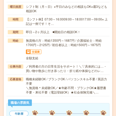
シフト制（月～日）※平日のみなどの相談もOK※週3なども
曜日頻度
相談OK
【シフト例】07:00～16:0009:00～18:0017:00～09:00※ 上
時間
記は一例です！そ…
即日～2ヶ月以上 ■開始日の相談OK！
期間
無資格の方：時給1350円～1687円 / 介護福祉士：時給
時給
1700円～2125円 / 初任者以上：時給1500円～1875円
交通費
全額支給
／利用者の方の日常生活をサポート！＼▽具体的には…・
仕事内容
買い物や散歩に付き添ったり・折り紙や体操などのレ…
職種未経験OK / ブランクOK / パソコンスキル不要 / 英語力
応募資格
不要
＼無資格＊未経験OK／★年齢不問・ブランクOK★履歴書
不要・来社不要（電話登録OK）★社会保険完備＼…
職場の雰囲気
年齢層