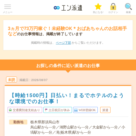
メニュー
気になる!
ログイン
検索
3ヵ月で73万円稼ぐ！未経験OK＊おばあちゃんのお話相手
など
のお仕事情報は、掲載が終了しています
掲載時の情報は、
ページ下部
からご覧いただけます。
お探しの条件に近い派遣のお仕事
未読
掲載日
2026/08/07
【時給1500円】日払い！まるでホテルのよう
な環境でのお仕事！
交通費別途支給あり
土日祝日が休み
WEB登録OK
派遣
栃木県那須烏山市
勤務地
烏山駅から---分／鴻野山駅から---分／大金駅から---分／小
塙駅から---分／滝(栃木県)駅から---分