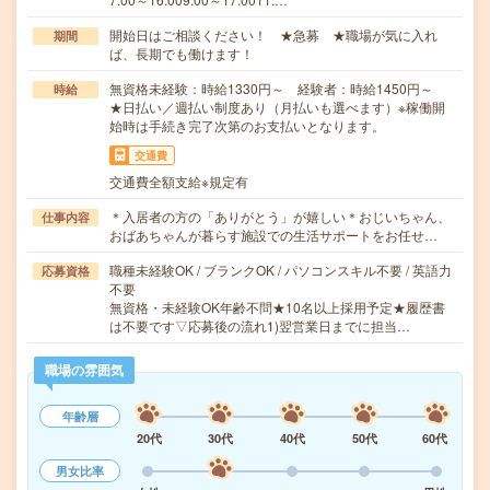
開始日はご相談ください！ ★急募 ★職場が気に入れ
期間
ば、長期でも働けます！
無資格未経験：時給1330円～ 経験者：時給1450円～
時給
★日払い／週払い制度あり（月払いも選べます）※稼働開
始時は手続き完了次第のお支払いとなります。
交通費
交通費全額支給※規定有
＊入居者の方の「ありがとう」が嬉しい＊おじいちゃん、
仕事内容
おばあちゃんが暮らす施設での生活サポートをお任せ…
職種未経験OK / ブランクOK / パソコンスキル不要 / 英語力
応募資格
不要
無資格・未経験OK年齢不問★10名以上採用予定★履歴書
は不要です▽応募後の流れ1)翌営業日までに担当…
職場の雰囲気
年齢層
20代
30代
40代
50代
60代
男女比率