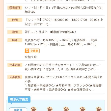
シフト制（月～日）※平日のみなどの相談もOK※週3なども
曜日頻度
相談OK
【シフト例】07:00～16:0009:00～18:0017:00～09:00※ 上
時間
記は一例です！そ…
即日～2ヶ月以上 ■開始日の相談OK！
期間
無資格の方：時給1350円～1687円 / 介護福祉士：時給
時給
1700円～2125円 / 初任者以上：時給1500円～1875円
交通費
全額支給
／利用者の方の日常生活をサポート！＼▽具体的には…・
仕事内容
買い物や散歩に付き添ったり・折り紙や体操などのレ…
職種未経験OK / ブランクOK / パソコンスキル不要 / 英語力
応募資格
不要
＼無資格＊未経験OK／★年齢不問・ブランクOK★履歴書
不要・来社不要（電話登録OK）★社会保険完備＼…
職場の雰囲気
年齢層