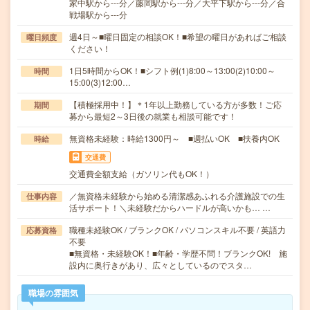
家中駅から---分／藤岡駅から---分／大平下駅から---分／合
戦場駅から---分
週4日～■曜日固定の相談OK！■希望の曜日があればご相談
曜日頻度
ください！
1日5時間からOK！■シフト例(1)8:00～13:00(2)10:00～
時間
15:00(3)12:00…
【積極採用中！】＊1年以上勤務している方が多数！ご応
期間
募から最短2～3日後の就業も相談可能です！
無資格未経験：時給1300円～ ■週払いOK ■扶養内OK
時給
交通費
交通費全額支給（ガソリン代もOK！）
／無資格未経験から始める清潔感あふれる介護施設での生
仕事内容
活サポート！＼未経験だからハードルが高いかも… …
職種未経験OK / ブランクOK / パソコンスキル不要 / 英語力
応募資格
不要
■無資格・未経験OK！■年齢・学歴不問！ブランクOK! 施
設内に奥行きがあり、広々としているのでスタ…
職場の雰囲気