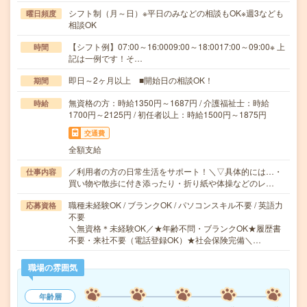
シフト制（月～日）※平日のみなどの相談もOK※週3なども
曜日頻度
相談OK
【シフト例】07:00～16:0009:00～18:0017:00～09:00※ 上
時間
記は一例です！そ…
即日～2ヶ月以上 ■開始日の相談OK！
期間
無資格の方：時給1350円～1687円 / 介護福祉士：時給
時給
1700円～2125円 / 初任者以上：時給1500円～1875円
交通費
全額支給
／利用者の方の日常生活をサポート！＼▽具体的には…・
仕事内容
買い物や散歩に付き添ったり・折り紙や体操などのレ…
職種未経験OK / ブランクOK / パソコンスキル不要 / 英語力
応募資格
不要
＼無資格＊未経験OK／★年齢不問・ブランクOK★履歴書
不要・来社不要（電話登録OK）★社会保険完備＼…
職場の雰囲気
年齢層