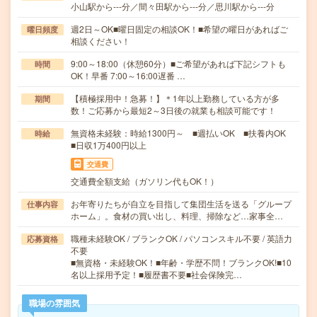
小山駅から---分／間々田駅から---分／思川駅から---分
週2日～OK■曜日固定の相談OK！■希望の曜日があればご
曜日頻度
相談ください！
9:00～18:00（休憩60分）■ご希望があれば下記シフトも
時間
OK！早番 7:00～16:00遅番 …
【積極採用中！急募！】＊1年以上勤務している方が多
期間
数！ご応募から最短2～3日後の就業も相談可能です！
無資格未経験：時給1300円～ ■週払いOK ■扶養内OK
時給
■日収1万400円以上
交通費
交通費全額支給（ガソリン代もOK！）
お年寄りたちが自立を目指して集団生活を送る「グループ
仕事内容
ホーム」。食材の買い出し、料理、掃除など…家事全…
職種未経験OK / ブランクOK / パソコンスキル不要 / 英語力
応募資格
不要
■無資格・未経験OK！■年齢・学歴不問！ブランクOK!■10
名以上採用予定！■履歴書不要■社会保険完…
職場の雰囲気