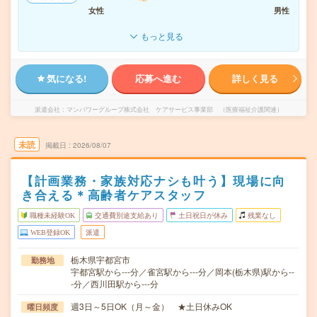
女性
男性
もっと見る
気になる!
応募へ進む
詳しく見る
派遣会社
マンパワーグループ株式会社 ケアサービス事業部 （医療福祉介護関連）
未読
掲載日
2026/08/07
【計画業務・家族対応ナシも叶う】現場に向
き合える＊高齢者ケアスタッフ
職種未経験OK
交通費別途支給あり
土日祝日が休み
残業なし
WEB登録OK
派遣
栃木県宇都宮市
勤務地
宇都宮駅から---分／雀宮駅から---分／岡本(栃木県)駅から--
-分／西川田駅から---分
週3日～5日OK（月～金） ★土日休みOK
曜日頻度