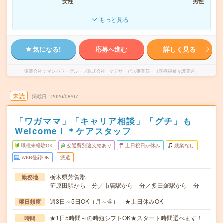
女性
男性
もっと見る
気になる!
応募へ進む
詳しく見る
派遣会社
マンパワーグループ株式会社 ケアサービス事業部 （医療福祉介護関連）
未読
掲載日
2026/08/07
「ワガママ」「キャリア相談」「グチ」も
Welcome！＊ケアスタッフ
職種未経験OK
交通費別途支給あり
土日祝日が休み
残業なし
WEB登録OK
派遣
栃木県芳賀郡
勤務地
笹原田駅から---分／市塙駅から---分／多田羅駅から---分
週3日～5日OK（月～金） ★土日休みOK
曜日頻度
★1日5時間～の時短シフトOK★スタート時間選べます！
時間