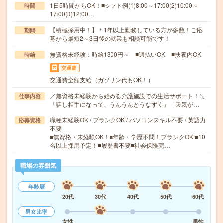
1日5時間からOK！■シフト例(1)8:00～17:00(2)10:00～
時間
17:00(3)12:00…
【積極採用中！】＊1年以上勤務している方が多数！ご応
期間
募から最短2～3日後の就業も相談可能です！
無資格未経験：時給1300円～ ■週払いOK ■扶養内OK
時給
交通費
交通費全額支給（ガソリン代もOK！）
／無資格未経験から始める介護施設での生活サポート！＼
仕事内容
「話し相手になって、うんうんとうなずく」「天気が…
職種未経験OK / ブランクOK / パソコンスキル不要 / 英語力
応募資格
不要
■無資格・未経験OK！■年齢・学歴不問！ブランクOK!■10
名以上採用予定！■履歴書不要■社会保険完…
職場の雰囲気
年齢層
20代
30代
40代
50代
60代
男女比率
女性
男性