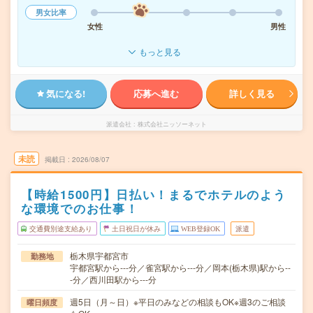
男女比率
女性
男性
もっと見る
気になる!
応募へ進む
詳しく見る
派遣会社
株式会社ニッソーネット
未読
掲載日
2026/08/07
【時給1500円】日払い！まるでホテルのよう
な環境でのお仕事！
交通費別途支給あり
土日祝日が休み
WEB登録OK
派遣
栃木県宇都宮市
勤務地
宇都宮駅から---分／雀宮駅から---分／岡本(栃木県)駅から--
-分／西川田駅から---分
週5日（月～日）※平日のみなどの相談もOK※週3のご相談
曜日頻度