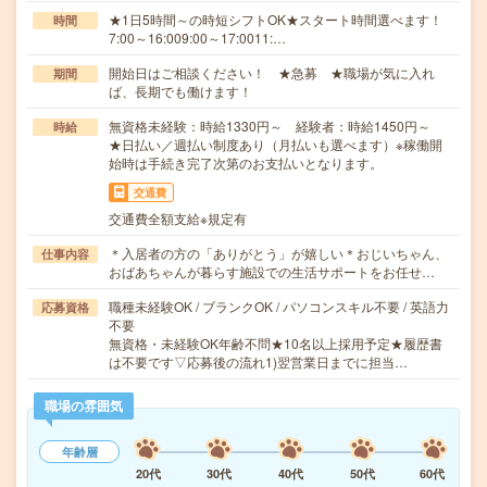
★1日5時間～の時短シフトOK★スタート時間選べます！
時間
7:00～16:009:00～17:0011:…
開始日はご相談ください！ ★急募 ★職場が気に入れ
期間
ば、長期でも働けます！
無資格未経験：時給1330円～ 経験者：時給1450円～
時給
★日払い／週払い制度あり（月払いも選べます）※稼働開
始時は手続き完了次第のお支払いとなります。
交通費
交通費全額支給※規定有
＊入居者の方の「ありがとう」が嬉しい＊おじいちゃん、
仕事内容
おばあちゃんが暮らす施設での生活サポートをお任せ…
職種未経験OK / ブランクOK / パソコンスキル不要 / 英語力
応募資格
不要
無資格・未経験OK年齢不問★10名以上採用予定★履歴書
は不要です▽応募後の流れ1)翌営業日までに担当…
職場の雰囲気
年齢層
20代
30代
40代
50代
60代