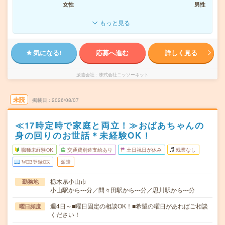
女性
男性
もっと見る
気になる!
応募へ進む
詳しく見る
派遣会社
株式会社ニッソーネット
未読
掲載日
2026/08/07
≪17時定時で家庭と両立！≫おばあちゃんの
身の回りのお世話＊未経験OK！
職種未経験OK
交通費別途支給あり
土日祝日が休み
残業なし
WEB登録OK
派遣
栃木県小山市
勤務地
小山駅から---分／間々田駅から---分／思川駅から---分
週4日～■曜日固定の相談OK！■希望の曜日があればご相談
曜日頻度
ください！