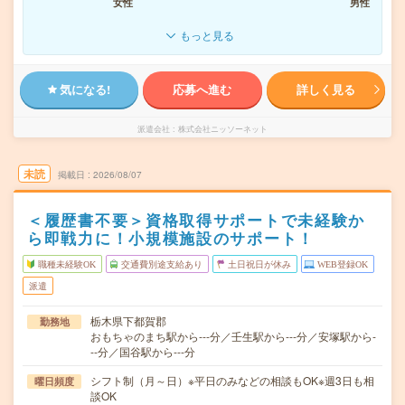
女性
男性
もっと見る
気になる!
応募へ進む
詳しく見る
派遣会社
株式会社ニッソーネット
未読
掲載日
2026/08/07
＜履歴書不要＞資格取得サポートで未経験か
ら即戦力に！小規模施設のサポート！
職種未経験OK
交通費別途支給あり
土日祝日が休み
WEB登録OK
派遣
栃木県下都賀郡
勤務地
おもちゃのまち駅から---分／壬生駅から---分／安塚駅から-
--分／国谷駅から---分
シフト制（月～日）※平日のみなどの相談もOK※週3日も相
曜日頻度
談OK