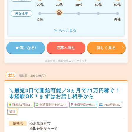
20代
30代
40代
50代
60代
男女比率
女性
男性
もっと見る
気になる!
応募へ進む
詳しく見る
派遣会社
株式会社ニッソーネット
未読
掲載日
2026/08/07
＼最短3日で開始可能／3ヵ月で71万円稼ぐ！
未経験OK＊まずはお話し相手から
職種未経験OK
交通費別途支給あり
土日祝日が休み
WEB登録OK
派遣
栃木県真岡市
勤務地
西田井駅から---分