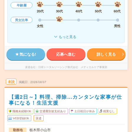
年齢層
20代
30代
40代
50代
60代
男女比率
女性
男性
もっと見る
気になる!
応募へ進む
詳しく見る
派遣会社
日研トータルソーシング株式会社 メディカルケア事業部
未読
掲載日
2026/08/07
【週2日～】料理、掃除…カンタンな家事が仕
事になる！生活支援
職種未経験OK
交通費別途支給あり
土日祝日が休み
残業なし
WEB登録OK
派遣
栃木県小山市
勤務地