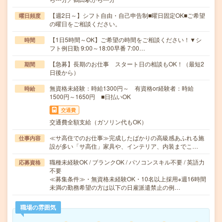
【週2日～】シフト自由・自己申告制■曜日固定OK■ご希望
曜日頻度
の曜日をご相談ください。
【1日5時間～OK】ご希望の時間をご相談ください！▼シ
時間
フト例日勤 9:00～18:00早番 7:00…
【急募】長期のお仕事 スタート日の相談もOK！（最短2
期間
日後から）
無資格未経験：時給1300円～ 有資格or経験者：時給
時給
1500円～1650円 ■日払いOK
交通費
交通費全額支給（ガソリン代もOK）
≪サ高住でのお仕事≫完成したばかりの高級感あふれる施
仕事内容
設が多い「サ高住」家具や、インテリア、内装までこ…
職種未経験OK / ブランクOK / パソコンスキル不要 / 英語力
応募資格
不要
≪募集条件≫・無資格未経験OK・10名以上採用※週16時間
未満の勤務希望の方は以下の日雇派遣禁止の例…
職場の雰囲気