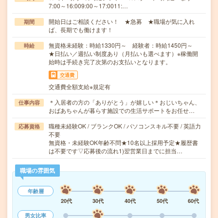
7:00～16:009:00～17:0011:…
開始日はご相談ください！ ★急募 ★職場が気に入れ
期間
ば、長期でも働けます！
無資格未経験：時給1330円～ 経験者：時給1450円～
時給
★日払い／週払い制度あり（月払いも選べます）※稼働開
始時は手続き完了次第のお支払いとなります。
交通費
交通費全額支給※規定有
＊入居者の方の「ありがとう」が嬉しい＊おじいちゃん、
仕事内容
おばあちゃんが暮らす施設での生活サポートをお任せ…
職種未経験OK / ブランクOK / パソコンスキル不要 / 英語力
応募資格
不要
無資格・未経験OK年齢不問★10名以上採用予定★履歴書
は不要です▽応募後の流れ1)翌営業日までに担当…
職場の雰囲気
年齢層
20代
30代
40代
50代
60代
男女比率