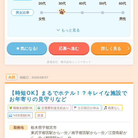
20代
30代
40代
50代
60代
男女比率
女性
男性
もっと見る
気になる!
応募へ進む
詳しく見る
派遣会社
株式会社ニッソーネット
未読
掲載日
2026/08/07
【時短OK】まるでホテル！？キレイな施設で
お年寄りの見守りなど
職種未経験OK
交通費別途支給あり
土日祝日が休み
残業なし
WEB登録OK
派遣
栃木県宇都宮市
勤務地
東武宇都宮駅から---分／南宇都宮駅から---分／江曽島駅か
ら---分／鶴田駅から---分