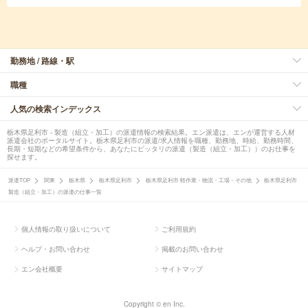
勤務地 / 路線・駅
職種
人気の検索インデックス
栃木県足利市 - 製造（組立・加工）の派遣情報の検索結果。エン派遣は、エンが運営する人材
派遣会社のポータルサイト。栃木県足利市の派遣/求人情報を職種、勤務地、時給、勤務時間、
長期・短期などの希望条件から、あなたにピッタリの派遣（製造（組立・加工））のお仕事を
探せます。
派遣TOP
関東
栃木県
栃木県足利市
栃木県足利市 軽作業・物流・工場・その他
栃木県足利市
製造（組立・加工）の派遣の仕事一覧
個人情報の取り扱いについて
ご利用規約
ヘルプ・お問い合わせ
掲載のお問い合わせ
エン会社概要
サイトマップ
Copyright © en Inc.