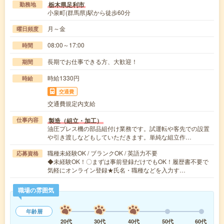
栃木県足利市
勤務地
小泉町(群馬県)駅から徒歩60分
月～金
曜日頻度
08:00～17:00
時間
長期でお仕事できる方、大歓迎！
期間
時給1330円
時給
交通費
交通費規定内支給
製造（組立・加工）
仕事内容
油圧プレス機の部品組付け業務です。試運転や客先での設置
や引き渡しなどもしていただきます。単純な組立作…
職種未経験OK / ブランクOK / 英語力不要
応募資格
◆未経験OK！〇まずは事前登録だけでもOK！履歴書不要で
気軽にオンライン登録★氏名・職種などを入力す…
職場の雰囲気
年齢層
20代
30代
40代
50代
60代