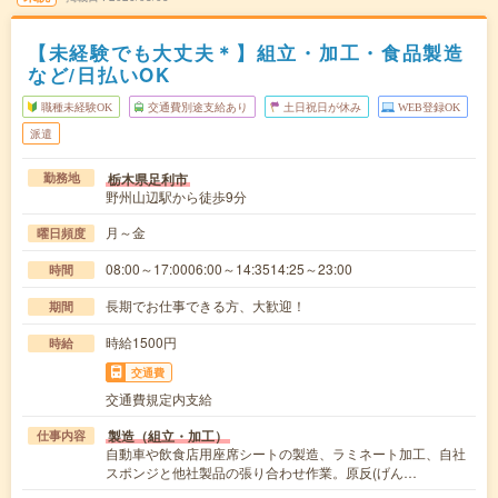
【未経験でも大丈夫＊】組立・加工・食品製造
など/日払いOK
職種未経験OK
交通費別途支給あり
土日祝日が休み
WEB登録OK
派遣
栃木県足利市
勤務地
野州山辺駅から徒歩9分
月～金
曜日頻度
08:00～17:0006:00～14:3514:25～23:00
時間
長期でお仕事できる方、大歓迎！
期間
時給1500円
時給
交通費
交通費規定内支給
製造（組立・加工）
仕事内容
自動車や飲食店用座席シートの製造、ラミネート加工、自社
スポンジと他社製品の張り合わせ作業。原反(げん…