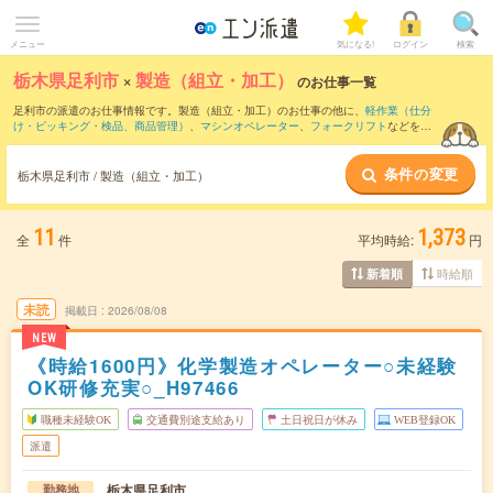
メニュー
気になる!
ログイン
検索
栃木県足利市
×
製造（組立・加工）
のお仕事一覧
足利市の派遣のお仕事情報です。製造（組立・加工）のお仕事の他に、
軽作業（仕分
け・ピッキング・検品、商品管理）
、
マシンオペレーター
、
フォークリフト
などを取
り揃えています。さらに、
短期
・
単発
などの期間や、
職種未経験OK
などのこだわり条
件で絞り込んでいただけます。職種辞典：
製造（組立・加工）のお仕事とは？とは？
条件の変更
栃木県足利市 / 製造（組立・加工）
11
1,373
全
件
平均時給:
円
時給順
新着順
未読
掲載日
2026/08/08
NEW
《時給1600円》化学製造オペレーター○未経験
OK研修充実○_H97466
職種未経験OK
交通費別途支給あり
土日祝日が休み
WEB登録OK
派遣
栃木県足利市
勤務地