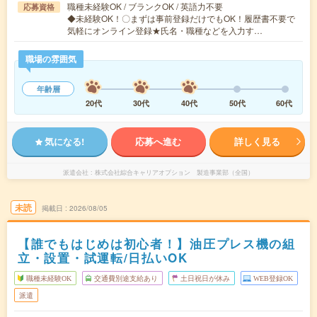
職種未経験OK / ブランクOK / 英語力不要
応募資格
◆未経験OK！〇まずは事前登録だけでもOK！履歴書不要で
気軽にオンライン登録★氏名・職種などを入力す…
職場の雰囲気
年齢層
20代
30代
40代
50代
60代
気になる!
応募へ進む
詳しく見る
派遣会社
株式会社綜合キャリアオプション 製造事業部（全国）
未読
掲載日
2026/08/05
【誰でもはじめは初心者！】油圧プレス機の組
立・設置・試運転/日払いOK
職種未経験OK
交通費別途支給あり
土日祝日が休み
WEB登録OK
派遣