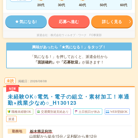
20代
30代
40代
50代
60代
気になる!
応募へ進む
詳しく見る
派遣会社
株式会社ウィルオブ・ワーク FO事業部
興味があったら「★気になる！」をタップ！
「気になる！」を押しておくと、派遣会社から
「面談確約」
や
「応募歓迎」
が届きます！
未読
掲載日
2026/08/08
NEW
未経験OK○電気・電子の組立・素材加工！車通
勤×残業少なめ○_H130123
職種未経験OK
交通費別途支給あり
土日祝日が休み
WEB登録OK
派遣
栃木県足利市
勤務地
山前駅から徒歩15分／足利駅から車12分