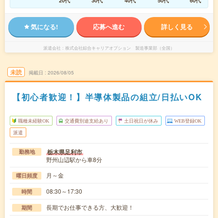
20代
30代
40代
50代
60代
気になる!
応募へ進む
詳しく見る
派遣会社
株式会社綜合キャリアオプション 製造事業部（全国）
未読
掲載日
2026/08/05
【初心者歓迎！】半導体製品の組立/日払いOK
職種未経験OK
交通費別途支給あり
土日祝日が休み
WEB登録OK
派遣
栃木県足利市
勤務地
野州山辺駅から車8分
月～金
曜日頻度
08:30～17:30
時間
長期でお仕事できる方、大歓迎！
期間