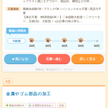
トブラスト後にエアブロー、箱詰め、梱包などの作…
職種未経験OK / ブランクOK / パソコンスキル不要 / 英語力不
応募資格
要
【来社不要、WEB登録OK！】〇未経験大歓迎！〇フリータ
ー、主婦(夫) 大歓迎！ ※お仕事の掛け持ち…
職場の雰囲気
年齢層
20代
30代
40代
50代
60代
気になる!
応募へ進む
詳しく見る
派遣会社
株式会社テクノ・サービス
未読
金属やゴム部品の加工
職種未経験OK
交通費別途支給あり
派遣