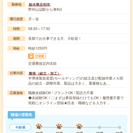
栃木県足利市
勤務地
野州山辺駅から車8分
月～金
曜日頻度
08:30～17:30
時間
長期でお仕事できる方、大歓迎！
期間
時給1250円
時給
交通費
交通費規定内支給
製造（組立・加工）
仕事内容
半導体製造装置(モールディング)の組立及び配線作業メカ部
品の組立・調整作業。製品は大きく、重量物もあ…
職種未経験OK / ブランクOK / 英語力不要
応募資格
◆未経験OK！〇まずは事前登録だけでもOK！履歴書不要で
気軽にオンライン登録★氏名・職種などを入力す…
職場の雰囲気
年齢層