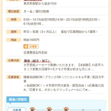
東武和泉駅から徒歩15分
月～金／週5日勤務
曜日頻度
6:00～14:15(休憩1時間)14:00～22:15(休憩1時間)22:00～
時間
6:15(休憩1時…
即日～長期（3ヶ月以上） 最短で応募開始から1週間！
期間
時給1600円
時給
交通費
交通費規定内支給
製造（組立・加工）
仕事内容
大手壁紙メーカーで勤務いただきます。【未経験】の若手ス
タッフ多数大活躍中○モクモク作業が好きな方にオ…
職種未経験OK / ブランクOK / パソコンスキル不要 / 英語力不
応募資格
要
＜未経験OK！＞＃学歴不問＃髪色・髪型自由！○応募後の流
れ「応募する」ボタンをクリック↓メールにてw…
職場の雰囲気
年齢層