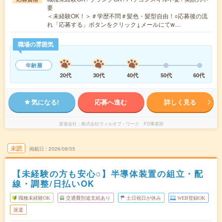
要
＜未経験OK！＞＃学歴不問＃髪色・髪型自由！○応募後の流
れ「応募する」ボタンをクリック↓メールにてw…
職場の雰囲気
年齢層
20代
30代
40代
50代
60代
気になる!
応募へ進む
詳しく見る
派遣会社
株式会社ウィルオブ・ワーク FO事業部
未読
掲載日
2026/08/05
【未経験の方も安心○】半導体装置の組立・配
線・調整/日払いOK
職種未経験OK
交通費別途支給あり
土日祝日が休み
WEB登録OK
派遣