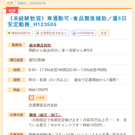
未読
掲載日
2026/08/06
NEW
《未経験歓迎》車通勤可○食品製造補助／週5日
安定勤務_H123505
職種未経験OK
交通費別途支給あり
WEB登録OK
派遣
栃木県足利市
勤務地
県駅から徒歩20分／多々良駅から車5分
週5日勤務
曜日頻度
8:30～17:30(休憩1時間)22:00～7:00(休憩1時間)
時間
即日～長期（3ヶ月以上） 最短で応募開始から1週間！
期間
時給1250円
時給
交通費
交通費規定内支給
製造（組立・加工）
仕事内容
〈日勤固定で長期安定稼げます！月収30万以上可！〉今、見
ている貴方！今がチャンスです！時給1250円…
職種未経験OK / ブランクOK / パソコンスキル不要 / 英語力不
応募資格