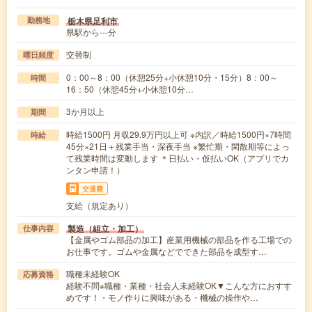
栃木県足利市
勤務地
県駅から---分
交替制
曜日頻度
0：00～8：00（休憩25分+小休憩10分・15分）8：00～
時間
16：50（休憩45分+小休憩10分…
3か月以上
期間
時給1500円 月収29.9万円以上可 ※内訳／時給1500円×7時間
時給
45分×21日＋残業手当・深夜手当 ※繁忙期・閑散期等によっ
て残業時間は変動します ＊日払い・仮払いOK（アプリでカ
ンタン申請！）
交通費
支給（規定あり）
製造（組立・加工）
仕事内容
【金属やゴム部品の加工】産業用機械の部品を作る工場での
お仕事です。ゴムや金属などでできた部品を成型す…
職種未経験OK
応募資格
経験不問※職種・業種・社会人未経験OK▼こんな方におすす
めです！・モノ作りに興味がある・機械の操作や…