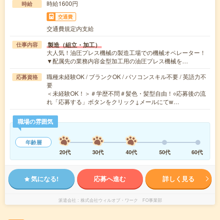
時給1600円
時給
交通費
交通費規定内支給
製造（組立・加工）
仕事内容
大人気！油圧プレス機械の製造工場での機械オペレーター！
▼配属先の業務内容金型加工用の油圧プレス機械を…
職種未経験OK / ブランクOK / パソコンスキル不要 / 英語力不
応募資格
要
＜未経験OK！＞＃学歴不問＃髪色・髪型自由！○応募後の流
れ「応募する」ボタンをクリック↓メールにてw…
職場の雰囲気
年齢層
20代
30代
40代
50代
60代
気になる!
応募へ進む
詳しく見る
派遣会社
株式会社ウィルオブ・ワーク FO事業部