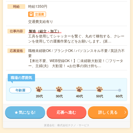
時給1350円
時給
交通費
交通費支給有り
製造（組立・加工）
仕事内容
工具を使用してシャッターを繋ぐ、丸めて梱包する、クレー
ンを使用しての運搬作業などをお願いします。(派…
職種未経験OK / ブランクOK / パソコンスキル不要 / 英語力不
応募資格
要
【来社不要、WEB登録OK！】〇未経験大歓迎！〇フリータ
ー、主婦(夫) 大歓迎！ ※お仕事の掛け持ち…
職場の雰囲気
年齢層
20代
30代
40代
50代
60代
気になる!
応募へ進む
詳しく見る
派遣会社
株式会社テクノ・サービス