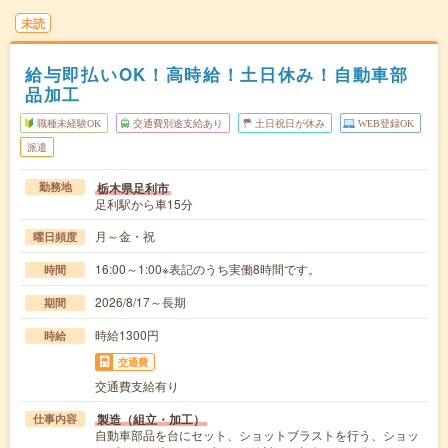
未読
給与即払いOK！高時給！土日休み！自動車部
品加工
職種未経験OK
交通費別途支給あり
土日祝日が休み
WEB登録OK
派遣
栃木県足利市
勤務地
足利駅から車15分
月～金・祝
曜日頻度
16:00～1:00※表記のうち実働8時間です。
時間
2026/8/17～長期
期間
時給1300円
時給
交通費
交通費支給有り
製造（組立・加工）
仕事内容
自動車部品を台にセット、ショットブラストを行う、ショッ