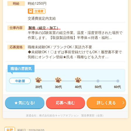
時給1250円
時給
交通費
交通費規定内支給
製造（組立・加工）
仕事内容
半導体の試験装置の組立作業。温度・湿度管理された場所で
作業します。【取扱製品情報】半導体≪待遇・福利…
職種未経験OK / ブランクOK / 英語力不要
応募資格
◆未経験OK！〇まずは事前登録だけでもOK！履歴書不要で
気軽にオンライン登録★氏名・職種などを入力す…
職場の雰囲気
年齢層
20代
30代
40代
50代
60代
気になる!
応募へ進む
詳しく見る
派遣会社
株式会社綜合キャリアオプション 製造事業部（全国）
未読
掲載日
2026/08/05