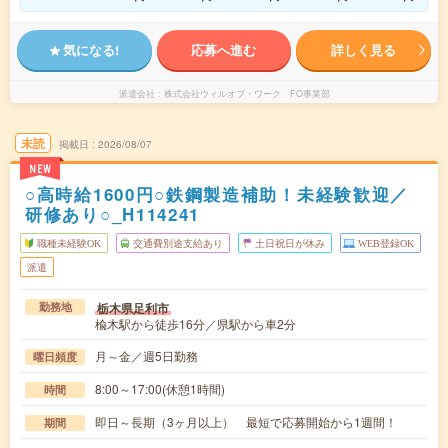
気になる!
応募へ進む
詳しく見る
派遣会社
株式会社ウィルオブ・ワーク FO事業部
未読
掲載日
2026/08/07
NEW
○高時給1600円○鉄鋼製造補助！未経験歓迎／
研修あり○_H114241
職種未経験OK
交通費別途支給あり
土日祝日が休み
WEB登録OK
派遣
栃木県足利市
勤務地
楡木駅から徒歩16分／県駅から車2分
月～金／週5日勤務
曜日頻度
8:00～17:00(休憩1時間)
時間
即日～長期（3ヶ月以上） 最短で応募開始から1週間！
期間