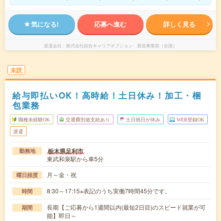
気になる!
応募へ進む
詳しく見る
派遣会社
株式会社綜合キャリアオプション 製造事業部（全国）
未読
給与即払いOK！高時給！土日休み！加工・梱
包業務
職種未経験OK
交通費別途支給あり
土日祝日が休み
WEB登録OK
派遣
栃木県足利市
勤務地
東武和泉駅から車5分
月～金・祝
曜日頻度
8:30～17:15※表記のうち実働7時間45分です。
時間
長期【ご応募から1週間以内(最短2日目)のスピード就業が可
期間
能】即日～