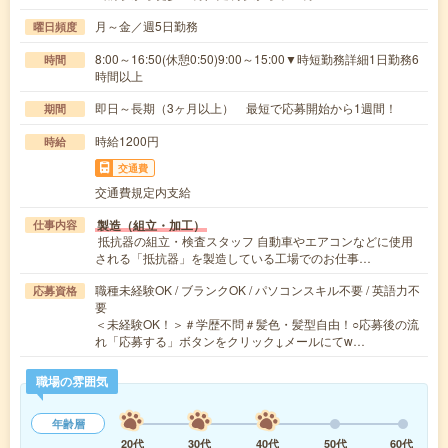
月～金／週5日勤務
曜日頻度
8:00～16:50(休憩0:50)9:00～15:00▼時短勤務詳細1日勤務6
時間
時間以上
即日～長期（3ヶ月以上） 最短で応募開始から1週間！
期間
時給1200円
時給
交通費
交通費規定内支給
製造（組立・加工）
仕事内容
抵抗器の組立・検査スタッフ 自動車やエアコンなどに使用
される「抵抗器」を製造している工場でのお仕事…
職種未経験OK / ブランクOK / パソコンスキル不要 / 英語力不
応募資格
要
＜未経験OK！＞＃学歴不問＃髪色・髪型自由！○応募後の流
れ「応募する」ボタンをクリック↓メールにてw…
職場の雰囲気
年齢層
20代
30代
40代
50代
60代