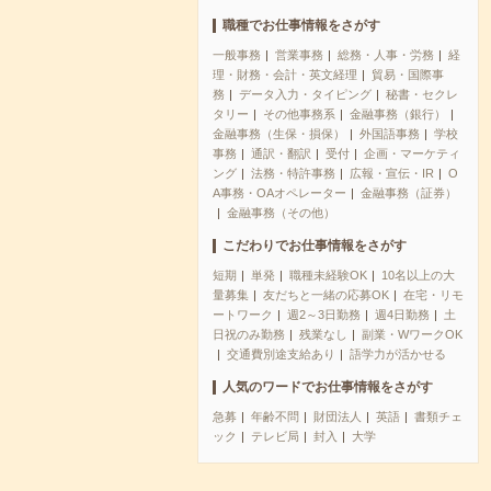
職種でお仕事情報をさがす
一般事務
営業事務
総務・人事・労務
経
理・財務・会計・英文経理
貿易・国際事
務
データ入力・タイピング
秘書・セクレ
タリー
その他事務系
金融事務（銀行）
金融事務（生保・損保）
外国語事務
学校
事務
通訳・翻訳
受付
企画・マーケティ
ング
法務・特許事務
広報・宣伝・IR
O
A事務・OAオペレーター
金融事務（証券）
金融事務（その他）
こだわりでお仕事情報をさがす
短期
単発
職種未経験OK
10名以上の大
量募集
友だちと一緒の応募OK
在宅・リモ
ートワーク
週2～3日勤務
週4日勤務
土
日祝のみ勤務
残業なし
副業・WワークOK
交通費別途支給あり
語学力が活かせる
人気のワードでお仕事情報をさがす
急募
年齢不問
財団法人
英語
書類チェ
ック
テレビ局
封入
大学