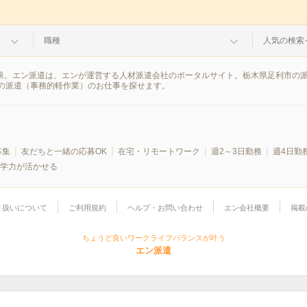
職種
人気の検索
結果。エン派遣は、エンが運営する人材派遣会社のポータルサイト。栃木県足利市の
の派遣（事務的軽作業）のお仕事を探せます。
募集
友だちと一緒の応募OK
在宅・リモートワーク
週2～3日勤務
週4日勤
学力が活かせる
り扱いについて
ご利用規約
ヘルプ・お問い合わせ
エン会社概要
掲載
ちょうど良いワークライフバランスが叶う
エン派遣