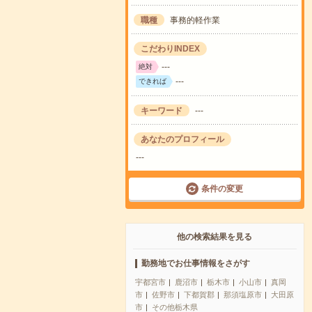
職種
事務的軽作業
こだわりINDEX
---
絶対
---
できれば
キーワード
---
あなたのプロフィール
---
条件の変更
他の検索結果を見る
勤務地でお仕事情報をさがす
宇都宮市
鹿沼市
栃木市
小山市
真岡
市
佐野市
下都賀郡
那須塩原市
大田原
市
その他栃木県