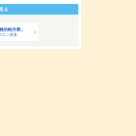
見る
務的軽作業」
のエン派遣