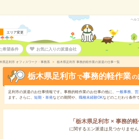
ヘル
エリア変更
た希望条件
お気に入りの派遣会社
木県足利市 オフィスワーク・事務系
栃木県足利市 事務的軽作業の派遣の仕事一覧
栃木県足利市
事務的軽作業
で
の
足利市の派遣のお仕事情報です。事務的軽作業のお仕事の他に、
一般事務
、
営
ます。さらに、
短期
・
単発
などの期間や、
職種未経験OK
などのこだわり条件
「
栃木県足利市
×
事務的軽
に関するエン派遣は見つかりません