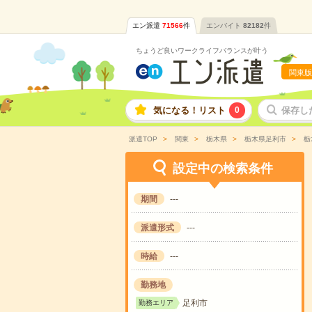
エン派遣
71566
件
エンバイト
82182
件
ちょうど良いワークライフバランスが叶う
関東版
気になる！リスト
0
保存し
派遣TOP
関東
栃木県
栃木県足利市
栃
設定中の検索条件
期間
---
派遣形式
---
時給
---
勤務地
足利市
勤務エリア