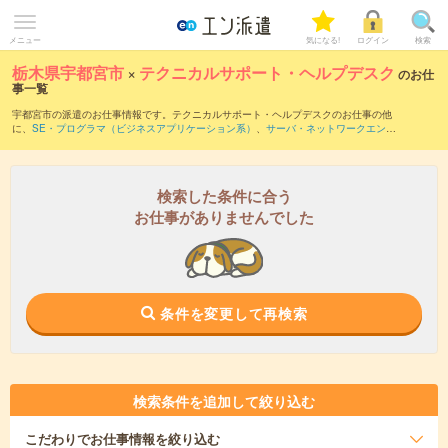
メニュー
気になる!
ログイン
検索
栃木県宇都宮市
×
テクニカルサポート・ヘルプデスク
のお仕
事一覧
宇都宮市の派遣のお仕事情報です。テクニカルサポート・ヘルプデスクのお仕事の他
に、
SE・プログラマ（ビジネスアプリケーション系）
、
サーバ・ネットワークエンジ
ニア
、
PM・PMO
などを取り揃えています。さらに、
短期
・
単発
などの期間や、
職種
未経験OK
などのこだわり条件で絞り込んでいただけます。職種辞典：
テクニカルサポ
ート・ヘルプデスクのお仕事とは？とは？
検索した条件に合う
お仕事がありませんでした
条件を変更して再検索
検索条件を追加して絞り込む
こだわり
でお仕事情報を絞り込む