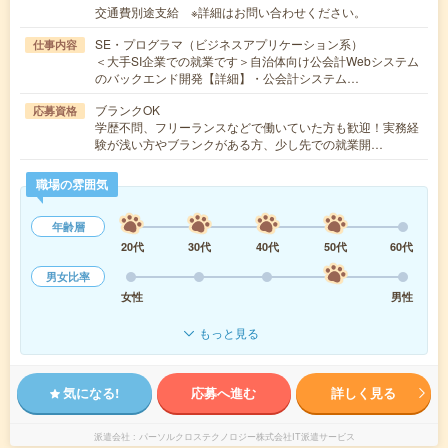
交通費別途支給 ※詳細はお問い合わせください。
SE・プログラマ（ビジネスアプリケーション系）
仕事内容
＜大手SI企業での就業です＞自治体向け公会計Webシステム
のバックエンド開発【詳細】・公会計システム…
ブランクOK
応募資格
学歴不問、フリーランスなどで働いていた方も歓迎！実務経
験が浅い方やブランクがある方、少し先での就業開…
職場の雰囲気
年齢層
20代
30代
40代
50代
60代
男女比率
女性
男性
もっと見る
気になる!
応募へ進む
詳しく見る
派遣会社
パーソルクロステクノロジー株式会社IT派遣サービス