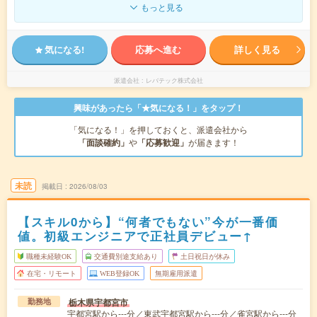
もっと見る
気になる!
応募へ進む
詳しく見る
派遣会社
レバテック株式会社
興味があったら「★気になる！」をタップ！
「気になる！」を押しておくと、派遣会社から
「面談確約」
や
「応募歓迎」
が届きます！
未読
掲載日
2026/08/03
【スキル0から】“何者でもない”今が一番価
値。初級エンジニアで正社員デビュー↑
職種未経験OK
交通費別途支給あり
土日祝日が休み
在宅・リモート
WEB登録OK
無期雇用派遣
栃木県宇都宮市
勤務地
宇都宮駅から---分／東武宇都宮駅から---分／雀宮駅から---分