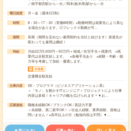
／南宇都宮駅から---分／岡本(栃木県)駅から---分
月～金（週休2日制）
曜日頻度
8：30～17：30（実働8時間）※勤務時間は就業先により異な
時間
る場合があります。◎フレックス勤務が可…
長期（期間を定めない雇用契約を当社と結びます）派遣先が
期間
変わっても雇用は継続！
月給22万5,000円～50万円＋地域／住宅手当＋残業代 ※残
時給
業代は全額支給します。 ※各種手当あり ※経験・年齢・能
力等を考慮して加給・優遇します。
交通費
交通費全額支給
SE・プログラマ（ビジネスアプリケーション系）
仕事内容
＜「モノ」を動かすITエンジニア＞プロジェクトにより仕事
内容は多様！キャリアの幅を広げられます＊▼お…
職種未経験OK / ブランクOK / 英語力不要
応募資格
＜未経験、第二新卒OK！＞社会人経験、業界経験、資格は
問いません！※高卒以上の方（勉強内容は不問）▼…
気になる!
応募へ進む
詳しく見る