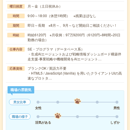
月～金（土日祝休み）
曜日頻度
9:00～18:00（休憩1時間） ※残業ほぼなし
時間
即日～長期 ※8月～、9月～など開始日ご相談ください！
期間
時給6120円 ※月収例：97万9200円（6120円×8時間×20日
時給
勤務の場合）
SE・プログラマ（データベース系）
仕事内容
・生成AIエージェントおよび戦略情報ダッシュボード構築伴
走支援-事業戦略や機種開発をAIエージェント…
ブランクOK / 英語力不要
応募資格
・HTML5 / JavaScript (Vanilla) を用いたクライアントUIの高
速なプロトタ…
職場の雰囲気
男女比率
女性
男性
職場の様子
活気がある
しずか