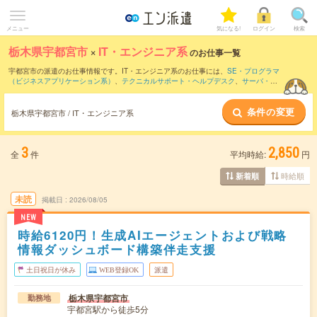
メニュー
気になる!
ログイン
検索
栃木県宇都宮市
×
IT・エンジニア系
のお仕事一覧
宇都宮市の派遣のお仕事情報です。IT・エンジニア系のお仕事には、
SE・プログラマ
（ビジネスアプリケーション系）
、
テクニカルサポート・ヘルプデスク
、
サーバ・ネ
ットワークエンジニア
などがあります。さらに、
短期
・
単発
などの期間や、
職種未経
験OK
などのこだわり条件で絞り込んでいただけます。
条件の変更
栃木県宇都宮市 / IT・エンジニア系
3
2,850
全
件
平均時給:
円
時給順
新着順
未読
掲載日
2026/08/05
NEW
時給6120円！生成AIエージェントおよび戦略
情報ダッシュボード構築伴走支援
土日祝日が休み
WEB登録OK
派遣
栃木県宇都宮市
勤務地
宇都宮駅から徒歩5分