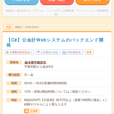
派遣会社
株式会社スタッフサービス エンジニアリング事業本部 ITソリューション（無期雇用派
遣）
未読
掲載日
2026/08/03
【C#】公会計Webシステムのバックエンド開
発
交通費別途支給あり
土日祝日が休み
WEB登録OK
派遣
栃木県宇都宮市
勤務地
宇都宮駅から徒歩5分
月～金
曜日頻度
09:00～18:00(実働時間08時間)
時間
10月～長期※開始時期についてはご相談ください
期間
時給2250円【月収例】38万円以上（残業10時間の場合）※ご
時給
経験やスキルにより異なります
交通費