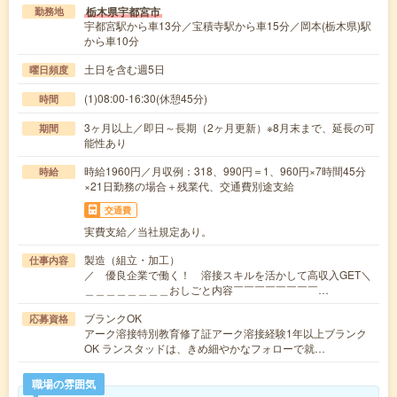
栃木県宇都宮市
勤務地
宇都宮駅から車13分／宝積寺駅から車15分／岡本(栃木県)駅
から車10分
土日を含む週5日
曜日頻度
(1)08:00-16:30(休憩45分)
時間
3ヶ月以上／即日～長期（2ヶ月更新）※8月末まで、延長の可
期間
能性あり
時給1960円／月収例：318、990円＝1、960円×7時間45分
時給
×21日勤務の場合＋残業代、交通費別途支給
交通費
実費支給／当社規定あり。
製造（組立・加工）
仕事内容
／ 優良企業で働く！ 溶接スキルを活かして高収入GET＼
＿＿＿＿＿＿＿＿おしごと内容￣￣￣￣￣￣￣￣…
ブランクOK
応募資格
アーク溶接特別教育修了証アーク溶接経験1年以上ブランク
OK ランスタッドは、きめ細やかなフォローで就…
職場の雰囲気