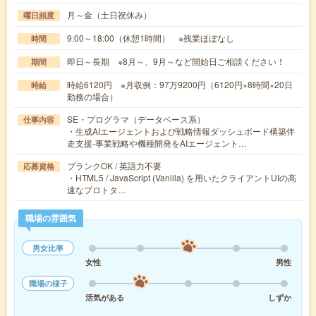
月～金（土日祝休み）
曜日頻度
9:00～18:00（休憩1時間） ※残業ほぼなし
時間
即日～長期 ※8月～、9月～など開始日ご相談ください！
期間
時給6120円 ※月収例：97万9200円（6120円×8時間×20日
時給
勤務の場合）
SE・プログラマ（データベース系）
仕事内容
・生成AIエージェントおよび戦略情報ダッシュボード構築伴
走支援-事業戦略や機種開発をAIエージェント…
ブランクOK / 英語力不要
応募資格
・HTML5 / JavaScript (Vanilla) を用いたクライアントUIの高
速なプロトタ…
職場の雰囲気
男女比率
女性
男性
職場の様子
活気がある
しずか