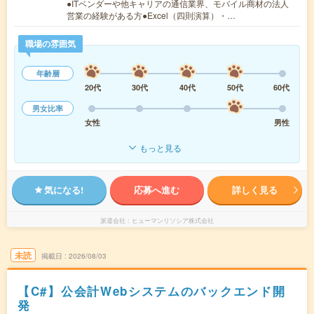
●ITベンダーや他キャリアの通信業界、モバイル商材の法人
営業の経験がある方●Excel（四則演算）・…
職場の雰囲気
年齢層
20代
30代
40代
50代
60代
男女比率
女性
男性
もっと見る
気になる!
応募へ進む
詳しく見る
派遣会社
ヒューマンリソシア株式会社
未読
掲載日
2026/08/03
【C#】公会計Webシステムのバックエンド開
発