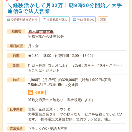
＼経験活かして月32万！朝9時30分開始／大手
通信Gで法人営業
交通費別途支給あり
土日祝日が休み
WEB登録OK
派遣
栃木県宇都宮市
勤務地
宇都宮駅から徒歩10分
月～金
曜日頻度
★9:30～18:00（休憩時間 12:00～13:00）
時間
即日～長期（3ヵ月以上） ※急募〇9月～、10月～スタート
期間
もご相談ください♪
1,900円【月収例】約329,000円（時給1,900円×実働
時給
7.50h×21日+残業15h）+交通費
交通費
通勤交通費の支給あり（当社規定による）
営業・企画営業・ラウンダー
仕事内容
大手通信企業グループの様々なサービスを提案していただき
ます。○携帯電話の新規契約、契約プラン変更、機…
ブランクOK / 英語力不要
応募資格