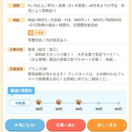
3ヶ月以上／即日～長期（2ヶ月更新）※8月末までの予定、状
期間
況により変動あり
時給1960円／月収例：318、990円＝1、960円×7時間45分
時給
×21日勤務の場合＋残業代、交通費別途支給
交通費
実費支給／当社規定あり。
製造（組立・加工）
仕事内容
／ 高時給でガッツリ稼ぐ！ 大手企業で安定ワーク！＼
《主な業務》製品の塗装工程でサポート作業！・表面…
ブランクOK
応募資格
製造経験が活かせます！ ランスタッドは、きめ細やかなフォ
ローで就業後も安心！お気軽に何でもご相談くだ…
職場の雰囲気
年齢層
20代
30代
40代
50代
60代
気になる!
応募へ進む
詳しく見る