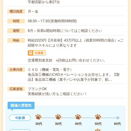
宇都宮駅から車27分
月～金
曜日頻度
08:30～17:30(実働時間08時間)
時間
8月～長期※開始時期についてはご相談ください
期間
時給2223円【月収例】43万円以上（残業30時間の場合）※ご
時給
経験やスキルにより異なります
交通費
交通費別途支給 ※詳細はお問い合わせください。
ＣＡＤ（機械・電気・電子）
仕事内容
食品加工機械のCADオペレーションをお任せします。【製
品】食品加工機械（菓子パンやお菓子が対象で、餡…
ブランクOK
応募資格
実務経験が浅い方もご相談ください！
職場の雰囲気
年齢層
20代
30代
40代
50代
60代