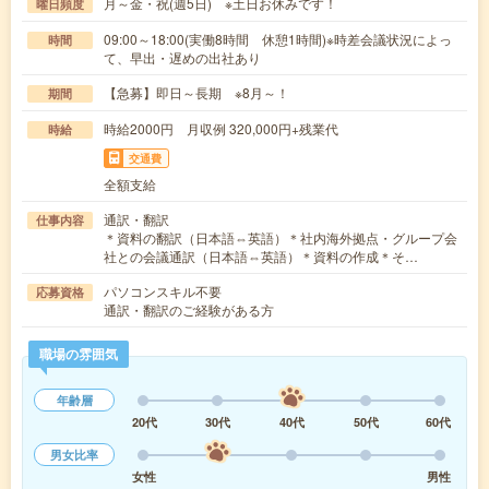
月～金・祝(週5日) ※土日お休みです！
曜日頻度
09:00～18:00(実働8時間 休憩1時間)※時差会議状況によっ
時間
て、早出・遅めの出社あり
【急募】即日～長期 ※8月～！
期間
時給2000円 月収例 320,000円+残業代
時給
交通費
全額支給
通訳・翻訳
仕事内容
＊資料の翻訳（日本語⇔英語）＊社内海外拠点・グループ会
社との会議通訳（日本語⇔英語）＊資料の作成＊そ…
パソコンスキル不要
応募資格
通訳・翻訳のご経験がある方
職場の雰囲気
年齢層
20代
30代
40代
50代
60代
男女比率
女性
男性