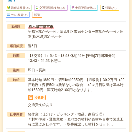
職種未経験OK
交通費別途支給あり
土日祝日が休み
残業なし
WEB登録OK
派遣
栃木県宇都宮市
勤務地
宇都宮駅から---分／清原地区市民センター前駅から---分／岡
本(栃木県)駅から---分
週5日
曜日頻度
【3交替】1）5:43～13:53 休憩45分 [実働]7時間25分2）
時間
13:43～21:53 休憩…
即日～長期
期間
基本時給1880円・深夜時給2350円 【月収例】30.2万円（20
時給
日勤務＋深夜50h ※残業なしの場合） ※2ヶ月目以降は基本時
給1680円・深夜時給2100円となります。
交通費
交通費支給あり
軽作業（仕分け・ピッキング・検品、商品管理）
仕事内容
＊材料準備・運搬業務・タバコの材料や資材を台車で製造工
程に運ぶお仕事です。・型番確認した材料をセット…