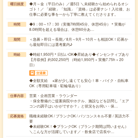
◆月～金（平日のみ）／週5日 ＼未経験から始められるオシ
曜日頻度
ゴト！／ 「経験」「知識」「資格」は必要ナシ！入社後、お
仕事に必要な事を一から丁寧に教えてくださります。
◆9：00～17：30（実働7時間45分、休憩45分）＊実働が
時間
8.0時間を超える場合は、休憩60分あ…
＜急募＞即日～長期／8月～9月～10月～も相談OK！応募か
期間
ら最短即日には選考案内♪
◆時給1,950円＊日払いOK◆昇給あり◆インセンティブあり
時給
【月収例】約302,250円 （時給1,950円 × 実働7.75h × 20
日）
交通費
◆全額支給 ※家が少し遠くても安心！車・バイク・自転車
OK（専用駐車場・駐輪場あり）
営業・企画営業・ラウンダー
仕事内容
・保全整備のご提案病院やホテル、施設などを訪問し「エア
コンの調子はいかがですか？」と状況をお伺い・保…
職種未経験OK / ブランクOK / パソコンスキル不要 / 英語力不
応募資格
要
◆未経験OK！◆ブランクOK（ブランク期間は問いません）
＼こんな方が活躍しています／・飲食店で店長や…