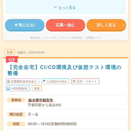
もっと見る
気になる!
応募へ進む
詳しく見る
派遣会社
パーソルテンプスタッフ株式会社 北関東エリア
未読
掲載日
2026/08/06
NEW
【完全在宅】CI/CD環境及び仮想テスト環境の
整備
交通費別途支給あり
土日祝日が休み
在宅・リモート
WEB登録OK
派遣
栃木県宇都宮市
勤務地
宇都宮駅から徒歩4分
月～金
曜日頻度
09:00～18:00(実働時間08時間)
時間