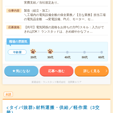
実費支給／当社規定あり。
製造（組立・加工）
仕事内容
＼工場内の電気設備全般の保全業務／【主な業務】担当工場
の電気品全般 →変電設備、PLC、モーター、セ…
【尚可】電気関係の資格をお持ちの方PCスキル：入力がで
応募資格
きればOK！ ランスタッドは、きめ細やかなフォ…
職場の雰囲気
年齢層
20代
30代
40代
50代
60代
気になる!
応募へ進む
詳しく見る
派遣会社
ランスタッド株式会社 北関東エリア
未読
<タイパ抜群>材料運搬・供給／軽作業（3交
替）