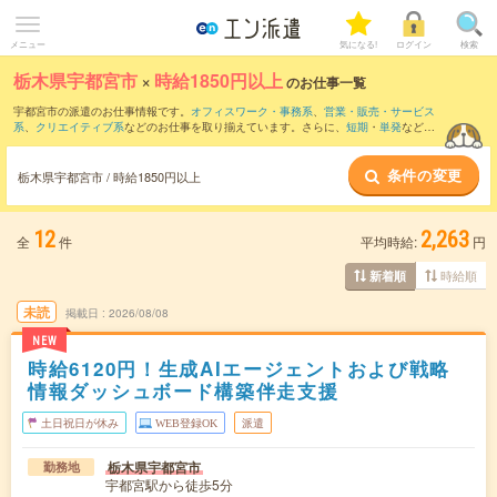
メニュー
気になる!
ログイン
検索
栃木県宇都宮市
×
時給1850円以上
のお仕事一覧
宇都宮市の派遣のお仕事情報です。
オフィスワーク・事務系
、
営業・販売・サービス
系
、
クリエイティブ系
などのお仕事を取り揃えています。さらに、
短期
・
単発
などの
期間や、
職種未経験OK
などのこだわり条件で絞り込んでいただけます。
条件の変更
栃木県宇都宮市 / 時給1850円以上
12
2,263
全
件
平均時給:
円
時給順
新着順
未読
掲載日
2026/08/08
NEW
時給6120円！生成AIエージェントおよび戦略
情報ダッシュボード構築伴走支援
土日祝日が休み
WEB登録OK
派遣
栃木県宇都宮市
勤務地
宇都宮駅から徒歩5分