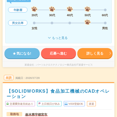
年齢層
20代
30代
40代
50代
60代
男女比率
女性
男性
もっと見る
気になる!
応募へ進む
詳しく見る
派遣会社
パーソルクロステクノロジー株式会社IT派遣サービス
未読
掲載日
2026/07/29
【SOLIDWORKS】食品加工機械のCADオペレ
ーション
交通費別途支給あり
土日祝日が休み
WEB登録OK
派遣
栃木県宇都宮市
勤務地