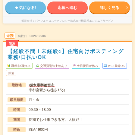
気になる!
応募へ進む
詳しく見る
派遣会社
パーソルクロステクノロジー株式会社機電系エンジニアサービス
未読
掲載日
2026/08/06
NEW
【経験不問！未経験○】住宅向けポスティング
業務/日払いOK
職種未経験OK
交通費別途支給あり
土日祝日が休み
WEB登録OK
派遣
栃木県宇都宮市
勤務地
宇都宮駅から徒歩15分
月～金
曜日頻度
09:30～18:00
時間
長期でお仕事できる方、大歓迎！
期間
時給1900円
時給