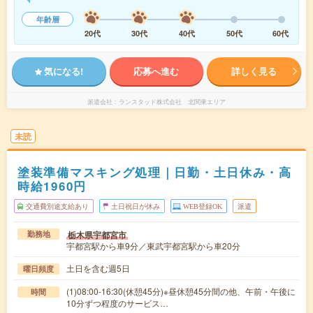
年齢層
20代
30代
40代
50代
60代
気になる!
応募へ進む
詳しく見る
派遣会社
ランスタッド株式会社 北関東エリア
未読
塗装準備マスキング処理｜日勤・土日休み・高
時給1960円
交通費別途支給あり
土日祝日が休み
WEB登録OK
派遣
栃木県宇都宮市
勤務地
宇都宮駅から車9分／東武宇都宮駅から車20分
土日を含む週5日
曜日頻度
(1)08:00-16:30(休憩45分)※昼休憩45分間の他、午前・午後に
時間
10分ずつ程度のサービス…