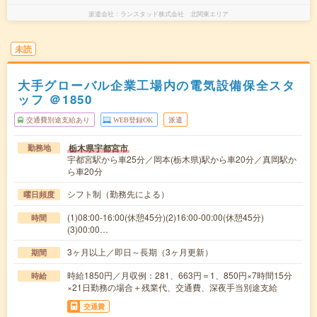
派遣会社
ランスタッド株式会社 北関東エリア
未読
大手グローバル企業工場内の電気設備保全スタ
ッフ ＠1850
交通費別途支給あり
WEB登録OK
派遣
栃木県宇都宮市
勤務地
宇都宮駅から車25分／岡本(栃木県)駅から車20分／真岡駅か
ら車20分
シフト制（勤務先による）
曜日頻度
(1)08:00-16:00(休憩45分)(2)16:00-00:00(休憩45分)
時間
(3)00:00…
3ヶ月以上／即日～長期（3ヶ月更新）
期間
時給1850円／月収例：281、663円＝1、850円×7時間15分
時給
×21日勤務の場合＋残業代、交通費、深夜手当別途支給
交通費