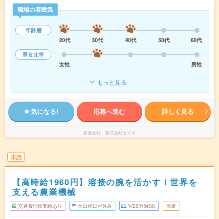
職場の雰囲気
年齢層
20代
30代
40代
50代
60代
男女比率
女性
男性
もっと見る
気になる!
応募へ進む
詳しく見る
派遣会社
株式会社セリオ
未読
【高時給1960円】溶接の腕を活かす！世界を
支える農業機械
交通費別途支給あり
土日祝日が休み
WEB登録OK
派遣