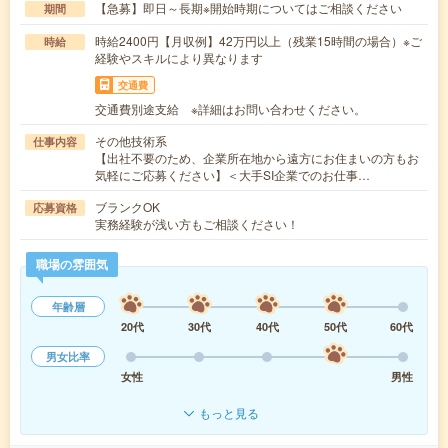
【急募】即日～長期※開始時期についてはご相談ください
期間
時給2400円【月収例】42万円以上（残業15時間の場合）※ご
時給
経験やスキルにより異なります
交通費
交通費別途支給 ※詳細はお問い合わせください。
その他技術系
仕事内容
【出社不要のため、企業所在地から遠方にお住まいの方もお
気軽にご応募ください】＜大手SI企業でのお仕事…
ブランクOK
応募資格
実務経験が浅い方もご相談ください！
職場の雰囲気
年齢層
20代
30代
40代
50代
60代
男女比率
女性
男性
もっと見る