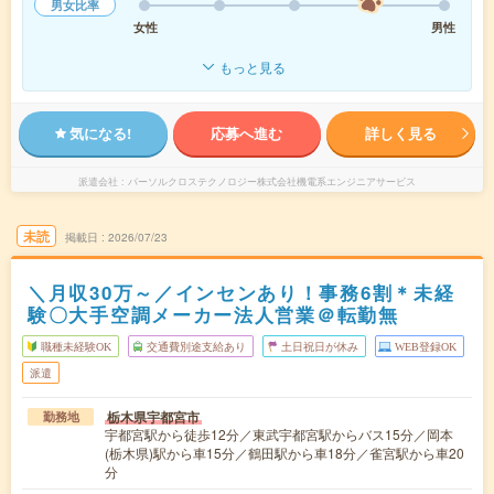
男女比率
女性
男性
もっと見る
気になる!
応募へ進む
詳しく見る
派遣会社
パーソルクロステクノロジー株式会社機電系エンジニアサービス
未読
掲載日
2026/07/23
＼月収30万～／インセンあり！事務6割＊未経
験〇大手空調メーカー法人営業＠転勤無
職種未経験OK
交通費別途支給あり
土日祝日が休み
WEB登録OK
派遣
栃木県宇都宮市
勤務地
宇都宮駅から徒歩12分／東武宇都宮駅からバス15分／岡本
(栃木県)駅から車15分／鶴田駅から車18分／雀宮駅から車20
分