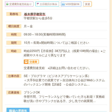
交通費別途支給あり
土日祝日が休み
WEB登録OK
派遣
栃木県宇都宮市
勤務地
宇都宮駅から徒歩5分
月～金
曜日頻度
09:00～18:00(実働時間08時間)
時間
10月～長期※開始時期についてはご相談ください
期間
時給2250円【月収例】38万円以上（残業10時間の場合）※ご
時給
経験やスキルにより異なります
交通費
交通費別途支給 ※詳細はお問い合わせください。
SE・プログラマ（ビジネスアプリケーション系）
仕事内容
＜大手SI企業での就業です＞自治体向け公会計Webシステム
のバックエンド開発【詳細】・公会計システム…
ブランクOK
応募資格
学歴不問、フリーランスなどで働いていた方も歓迎！実務経
験が浅い方やブランクがある方、少し先での就業開…
職場の雰囲気