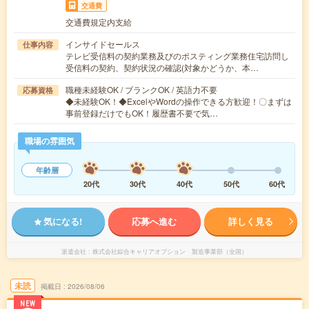
交通費
交通費規定内支給
インサイドセールス
仕事内容
テレビ受信料の契約業務及びのポスティング業務住宅訪問し
受信料の契約、契約状況の確認(対象かどうか、本…
職種未経験OK / ブランクOK / 英語力不要
応募資格
◆未経験OK！◆ExcelやWordの操作できる方歓迎！〇まずは
事前登録だけでもOK！履歴書不要で気…
職場の雰囲気
年齢層
20代
30代
40代
50代
60代
気になる!
応募へ進む
詳しく見る
派遣会社
株式会社綜合キャリアオプション 製造事業部（全国）
未読
掲載日
2026/08/06
NEW